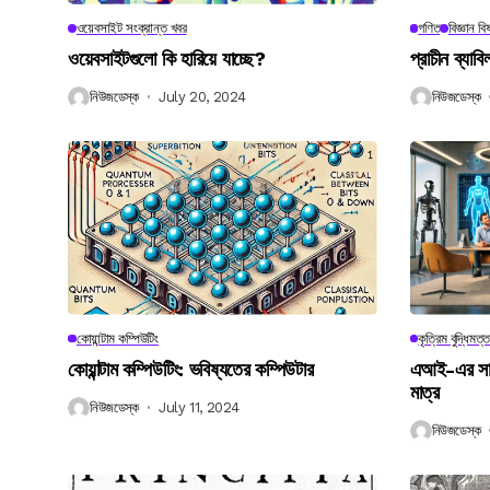
ওয়েবসাইট সংক্রান্ত খবর
গণিত
বিজ্ঞান ব
ওয়েবসাইটগুলো কি হারিয়ে যাচ্ছে?
প্রাচীন ব্যা
নিউজডেস্ক
July 20, 2024
নিউজডেস্ক
কোয়ান্টাম কম্পিউটিং
কৃত্রিম বুদ্ধিমত্ত
কোয়ান্টাম কম্পিউটিং: ভবিষ্যতের কম্পিউটার
এআই-এর সাথে
মাত্র
নিউজডেস্ক
July 11, 2024
নিউজডেস্ক