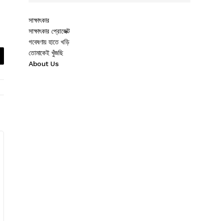
সাক্ষাৎকার
সাক্ষাৎকার প্রোজেক্ট
গবেষণায় হাতে খড়ি
তোমাকেই খুঁজছি
About Us