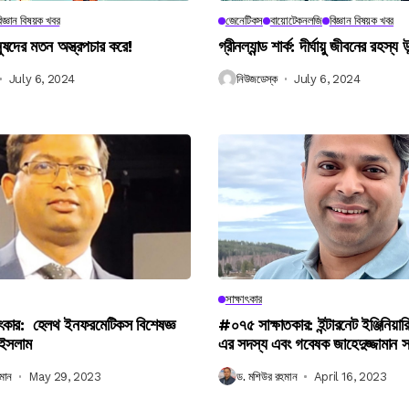
িজ্ঞান বিষয়ক খবর
জেনেটিকস
বায়োটেকনলজি
বিজ্ঞান বিষয়ক খবর
নুষদের মতন অস্ত্রপচার করে!
গ্রীনল্যান্ড শার্ক: দীর্ঘায়ু জীবনের রহস্য 
July 6, 2024
নিউজডেস্ক
July 6, 2024
সাক্ষাৎকার
ৎকার: হেলথ ইনফরমেটিকস বিশেষজ্ঞ
#০৭৫ সাক্ষাতকার: ইন্টারনেট ইঞ্জিনিয়ার
 ইসলাম
এর সদস্য এবং গবেষক জাহেদুজ্জামান 
মান
May 29, 2023
ড. মশিউর রহমান
April 16, 2023