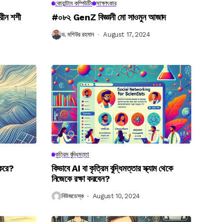
কোয়ান্টাম কম্পিউটিং
সাক্ষাৎকার
রীন শশী
#০৮২ GenZ বিজ্ঞানী মো সাওমুন আজাদ
ড. মশিউর রহমান
August 17, 2024
কৃত্রিম বুদ্ধিমত্তা
 করে?
কিভাবে AI বা কৃত্রিম বুদ্ধিমত্তার স্ক্যাম থেকে
নিজেকে রক্ষা করবেন?
নিউজডেস্ক
August 10, 2024