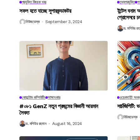
প্রযুক্তি বিষয়ক খবর
তথ্যপ্রযুক্তি
পণ
সফল হতে যাচ্ছে সুপারকন্ডাকটর
ইন্টেল বনাম আ
প্রোসেসরে চ
নিউজডেস্ক
September 3, 2024
ড. মশিউর রহ
কোয়ান্টাম কম্পিউটিং
সাক্ষাৎকার
ওয়েবসাইট সংক্র
#০৮১ GenZ নতুন প্রজন্মের বিজ্ঞানী আরমান
সার্চজিপিটি: ভ
সৈকত
নিউজডেস্ক
ড. মশিউর রহমান
August 16, 2024