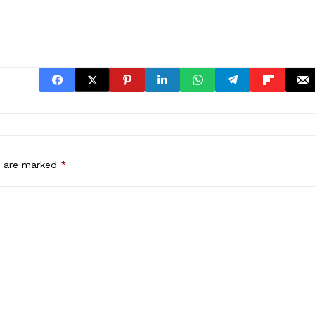
s are marked
*