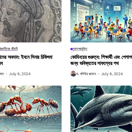
িজ্ঞানীদের জীবনী
তথ্যপ্রযুক্তি
ানীদের অবদান: ইবনে সিনার চিকিৎসা
কোডিংয়ের গুরুত্ব: শিক্ষার্থী এবং পেশা
লব
জন্য ভবিষ্যতের সাফল্যের পথ
মান
July 6, 2024
ড. মশিউর রহমান
July 6, 2024