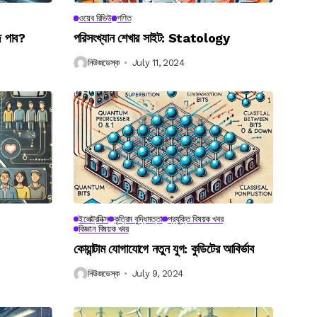
ওয়েব রিভিউ
গণিত
ে পাব?
পরিসংখ্যান শেখার সাইট: Statology
নিউজডেস্ক
July 11, 2024
ইলেক্ট্রনিক্স
কৃত্রিম বুদ্ধিমত্তা
প্রযুক্তি বিষয়ক খবর
বিজ্ঞান বিষয়ক খবর
কোয়ান্টাম যোগাযোগে নতুন যুগ: কুডিটের আবির্ভাব
নিউজডেস্ক
July 9, 2024