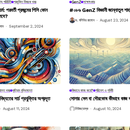
্য পরিচিতি
প্রযুক্তি বিষয়ক খবর
GenZ
সাক্ষাৎকার
র্ম: পরবর্তী প্রজন্মের পিসি কোন
#০৮৬ GenZ বিজ্ঞানী জান্নাতুল শাহ
লবে?
ড. মশিউর রহমান
August 23, 2024
মান
September 2, 2024
ান্ত খবর
কৃত্রিম বুদ্ধিমত্তা
কিভাবে কাজ করে?
পরিবেশ ও পৃথিবী
বিষ্যতের সার্চ প্রযুক্তির অগ্রদূত
সোলার সেল বা সৌরকোষ কীভাবে কাজ
August 11, 2024
নিউজডেস্ক
August 10, 2024