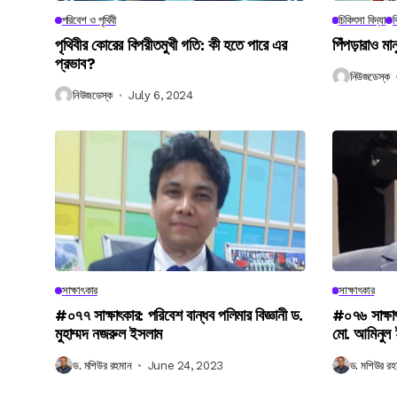
পরিবেশ ও পৃথিবী
চিকিৎসা বিদ্যা
ব
পৃথিবীর কোরের বিপরীতমুখী গতি: কী হতে পারে এর
পিঁপড়ারাও মা
প্রভাব?
নিউজডেস্ক
নিউজডেস্ক
July 6, 2024
সাক্ষাৎকার
সাক্ষাৎকার
#০৭৭ সাক্ষাৎকার: পরিবেশ বান্ধব পলিমার বিজ্ঞানী ড.
#০৭৬ সাক্ষা
মুহাম্মদ নজরুল ইসলাম
মো. আমিনুল
ড. মশিউর রহমান
June 24, 2023
ড. মশিউর রহ