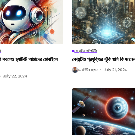
া
কোয়ান্টাম কম্পিউটিং
না করলেও চ্যাটবট আমাদের মোবাইলে
কোয়ান্টাম প্রযুক্তির ঝুঁকি গুলি কি জান
ড. মশিউর রহমান
July 21, 2024
July 22, 2024