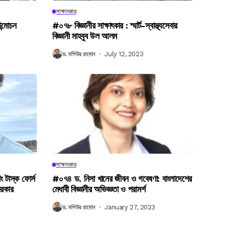
সাক্ষাৎকার
উন্মোচন
#০৭৮ বিজ্ঞানীর সাক্ষাৎকার : স্মার্ট-স্বাস্থ্যসেবার
বিজ্ঞানী মাহবুব উল আলম
ড. মশিউর রহমান
July 12, 2023
সাক্ষাৎকার
িং টাস্ক ফোর্স
#০৭৪ ড. নিসা খানের জীবন ও গবেষণা: বাংলাদেশের
সরকার
মেধাবী বিজ্ঞানীর অভিজ্ঞতা ও পরামর্শ
ড. মশিউর রহমান
January 27, 2023