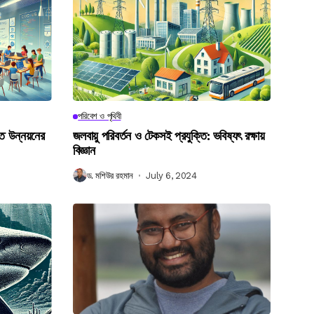
পরিবেশ ও পৃথিবী
গত উন্নয়নের
জলবায়ু পরিবর্তন ও টেকসই প্রযুক্তি: ভবিষ্যৎ রক্ষায়
বিজ্ঞান
ড. মশিউর রহমান
July 6, 2024