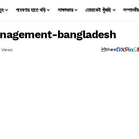
মূহ
গবেষণায় হাতে খড়ি
সাক্ষাৎকার
তোমাকেই খুঁজছি
সম্পাদকী
anagement-bangladesh
 Views
Share