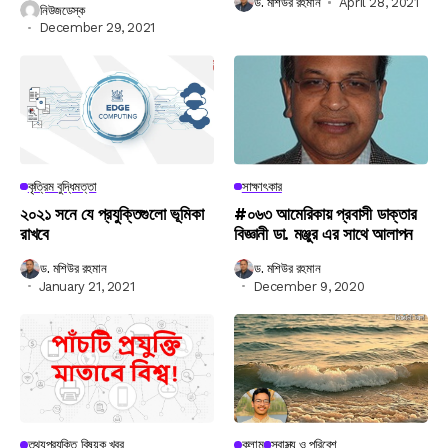
ড. মশিউর রহমান
April 28, 2021
নিউজডেস্ক
December 29, 2021
কৃত্রিম বুদ্ধিমত্তা
সাক্ষাৎকার
২০২১ সনে যে প্রযুক্তিগুলো ভূমিকা
#০৬৩ আমেরিকায় প্রবাসী ডাক্তার
রাখবে
বিজ্ঞানী ডা. মঞ্জুর এর সাথে আলাপন
ড. মশিউর রহমান
ড. মশিউর রহমান
January 21, 2021
December 9, 2020
তথ্যপ্রযুক্তি বিষয়ক খবর
কলাম
স্বাস্থ্য ও পরিবেশ