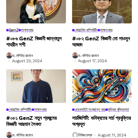
GenZ
সাক্ষাৎকার
কোয়ান্টাম কম্পিউটিং
সাক্ষাৎকার
#০৮৬ GenZ বিজ্ঞানী জান্নাতুল
#০৮২ GenZ বিজ্ঞানী মো সাওমুন
শাহরীন শশী
আজাদ
ড. মশিউর রহমান
ড. মশিউর রহমান
August 23, 2024
August 17, 2024
কোয়ান্টাম কম্পিউটিং
সাক্ষাৎকার
ওয়েবসাইট সংক্রান্ত খবর
কৃত্রিম বুদ্ধিমত্তা
#০৮১ GenZ নতুন প্রজন্মের
সার্চজিপিটি: ভবিষ্যতের সার্চ প্রযুক্তির
বিজ্ঞানী আরমান সৈকত
অগ্রদূত
ড. মশিউর রহমান
নিউজডেস্ক
August 11, 2024