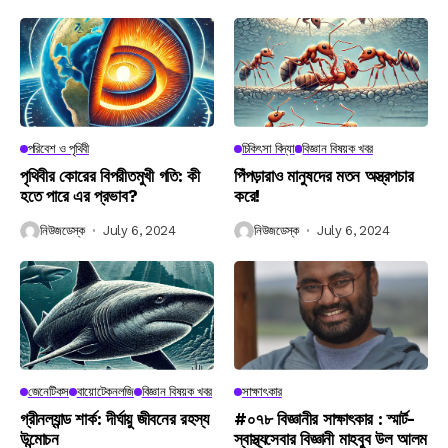
পরিবেশ ও পৃথিবী
চিকিৎসা বিদ্যা
বিজ্ঞান বিষয়ক খবর
পৃথিবীর কোরের বিপরীতমুখী গতি: কী
পিঁপড়ারাও মানুষদের মতন অস্ত্রপচার
হতে পারে এর প্রভাব?
করে!
নিউজডেস্ক
July 6, 2024
নিউজডেস্ক
July 6, 2024
জেনেটিকস
বায়োটেকনলজি
বিজ্ঞান বিষয়ক খবর
সাক্ষাৎকার
গ্রীনল্যান্ড শার্ক: দীর্ঘায়ু জীবনের রহস্য
#০৭৮ বিজ্ঞানীর সাক্ষাৎকার : স্মার্ট-
উন্মোচন
স্বাস্থ্যসেবার বিজ্ঞানী মাহবুব উল আলম