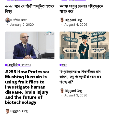
২০২০ সনে যে পাঁচটি প্রযুক্তি মাতাবে
কলামঃ সমুদ্র যেভাবে মস্তিষ্ককে
বিশ্ব!
শান্ত করে
ড. মশিউর রহমান
Biggani Org
January 2, 2020
August 4, 2026
English
সাক্ষাৎকার
কলাম
#255 How Professor
বিশ্ববিদ্যালয় ও শিক্ষার্থীদের মান
Mushtaq Hussain is
ভালো, তবু গ্রাজুয়েটরা কেন জব
using fruit flies to
পাচ্ছে না?
investigate human
Biggani Org
disease, brain injury
August 3, 2026
and the future of
biotechnology
Biggani Org