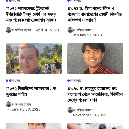
সাক্ষাৎকার
সাক্ষাৎকার
#০৭৫ সাক্ষাতকার: ইন্টারনেট
#০৭৪ ড. নিসা খানের জীবন ও
ইঞ্জিনিয়ারিং টাস্ক ফোর্স এর সদস্য
গবেষণা: বাংলাদেশের মেধাবী বিজ্ঞানীর
এবং গবেষক জাহেদুজ্জামান সরকার
অভিজ্ঞতা ও পরামর্শ
ড. মশিউর রহমান
April 16, 2023
ড. মশিউর রহমান
January 27, 2023
সাক্ষাৎকার
সাক্ষাৎকার
#০৭২ বিজ্ঞানীদের সাক্ষাৎকার : ড.
#০৭০ ড. মাহবুবুর রহমানের গল্প:
জুবায়ের শামীম
বাংলাদেশ থেকে আমেরিকায়, ডিজিটাল
হেল্থে গবেষণার পথ
ড. মশিউর রহমান
January 23, 2023
ড. মশিউর রহমান
November 19, 2022