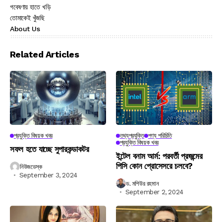
গবেষণায় হাতে খড়ি
তোমাকেই খুঁজছি
About Us
Related Articles
প্রযুক্তি বিষয়ক খবর
তথ্যপ্রযুক্তি
পণ্য পরিচিতি
প্রযুক্তি বিষয়ক খবর
সফল হতে যাচ্ছে সুপারকন্ডাকটর
ইন্টেল বনাম আর্ম: পরবর্তী প্রজন্মের
পিসি কোন প্রোসেসরে চলবে?
নিউজডেস্ক
September 3, 2024
ড. মশিউর রহমান
September 2, 2024