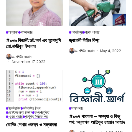
অন্যান্য
সাক্ষাৎকার
পদার্থবিদ্যা
প্রথম পাতায়
#০৬৯ বিজ্ঞানী.ডট.অর্গ এর মুখোমুখি
জ্বালানী বিহীন বিশ্ব
মো.নাজীবুল ইসলাম
ড. মশিউর রহমান
May 4, 2022
ড. মশিউর রহমান
November 17, 2022
ইলেক্ট্রনিক্স
কম্পিউটার টিপস
সাক্ষাৎকার
ছোটদের জন্য বিজ্ঞান
তথ্যপ্রযুক্তি
#০৬৭ গবেষণা – সমস‍্যা ও কিছু
প্রথম পাতায়
প্রযুক্তি বিষয়ক খবর
পথ: অধ‍্যাপক আতিকুর রহমান আহাদ
কোডিং শেখার গুরুত্ব ও সম্ভাবনা