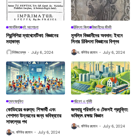
পদার্থবিদ্যা
বই আলোচনা
চিকিৎসা বিদ্যা
বিজ্ঞানীদের জীবনী
প্রিন্সিপিয়া ম্যাথেমেটিকা: বিজ্ঞানের
মুসলিম বিজ্ঞানীদের অবদান: ইবনে
মহাকাব্য
সিনার চিকিৎসা বিজ্ঞানের বিপ্লব
নিউজডেস্ক
July 6, 2024
ড. মশিউর রহমান
July 6, 2024
তথ্যপ্রযুক্তি
পরিবেশ ও পৃথিবী
কোডিংয়ের গুরুত্ব: শিক্ষার্থী এবং
জলবায়ু পরিবর্তন ও টেকসই প্রযুক্তি:
পেশাগত উন্নয়নের জন্য ভবিষ্যতের
ভবিষ্যৎ রক্ষায় বিজ্ঞান
সাফল্যের পথ
ড. মশিউর রহমান
July 6, 2024
ড. মশিউর রহমান
July 6, 2024