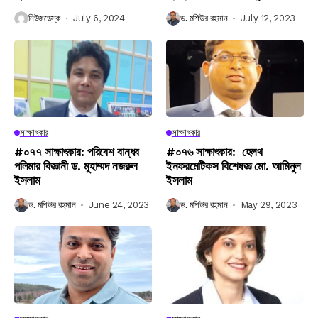
নিউজডেস্ক
July 6, 2024
ড. মশিউর রহমান
July 12, 2023
সাক্ষাৎকার
সাক্ষাৎকার
#০৭৭ সাক্ষাৎকার: পরিবেশ বান্ধব
#০৭৬ সাক্ষাৎকার: হেলথ
পলিমার বিজ্ঞানী ড. মুহাম্মদ নজরুল
ইনফরমেটিকস বিশেষজ্ঞ মো. আমিনুল
ইসলাম
ইসলাম
ড. মশিউর রহমান
June 24, 2023
ড. মশিউর রহমান
May 29, 2023