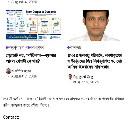
August 4, 2026
অন্তর্দৃষ্টি আলাপন
তথ্যপ্রযুক্তি
সাক্ষাৎকার
প্রোডাক্ট নয়, আউটকাম—ব্যবসার
#২৫৪ জলবায়ু পরিবর্তন, লবণাক্ততা
আসল খেলাটা কোথায়?
ও উদ্ভিদের জিন সিগন্যালিং: ড. মোঃ
আসিফ ইকবালের সাক্ষাৎকার
ড. মশিউর রহমান
August 2, 2026
Biggani Org
August 2, 2026
বিজ্ঞানী অর্গ দেশ বিদেশের বিজ্ঞানীদের সাক্ষাৎকারের মাধ্যমে তাদের জীবন ও গবেষণার গল্পগুলি
নবীন প্রজন্মের কাছে পৌছে দিচ্ছে।
Contact: