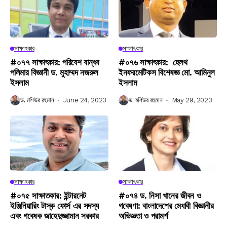
সাক্ষাৎকার
সাক্ষাৎকার
#০৭৭ সাক্ষাৎকার: পরিবেশ বান্ধব
#০৭৬ সাক্ষাৎকার: হেলথ
পলিমার বিজ্ঞানী ড. মুহাম্মদ নজরুল
ইনফরমেটিকস বিশেষজ্ঞ মো. আমিনুল
ইসলাম
ইসলাম
ড. মশিউর রহমান
June 24, 2023
ড. মশিউর রহমান
May 29, 2023
সাক্ষাৎকার
সাক্ষাৎকার
#০৭৫ সাক্ষাতকার: ইন্টারনেট
#০৭৪ ড. নিসা খানের জীবন ও
ইঞ্জিনিয়ারিং টাস্ক ফোর্স এর সদস্য
গবেষণা: বাংলাদেশের মেধাবী বিজ্ঞানীর
এবং গবেষক জাহেদুজ্জামান সরকার
অভিজ্ঞতা ও পরামর্শ