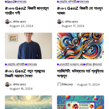
GenZ
সাক্ষাৎকার
কোয়ান্টাম কম্পিউটিং
সাক্ষাৎকার
#০৮৬ GenZ বিজ্ঞানী জান্নাতুল
#০৮২ GenZ বিজ্ঞানী মো সাওমুন
শাহরীন শশী
আজাদ
ড. মশিউর রহমান
ড. মশিউর রহমান
August 23, 2024
August 17, 2024
কোয়ান্টাম কম্পিউটিং
সাক্ষাৎকার
ওয়েবসাইট সংক্রান্ত খবর
কৃত্রিম বুদ্ধিমত্তা
#০৮১ GenZ নতুন প্রজন্মের
সার্চজিপিটি: ভবিষ্যতের সার্চ প্রযুক্তির
বিজ্ঞানী আরমান সৈকত
অগ্রদূত
ড. মশিউর রহমান
নিউজডেস্ক
August 11, 2024
August 16, 2024