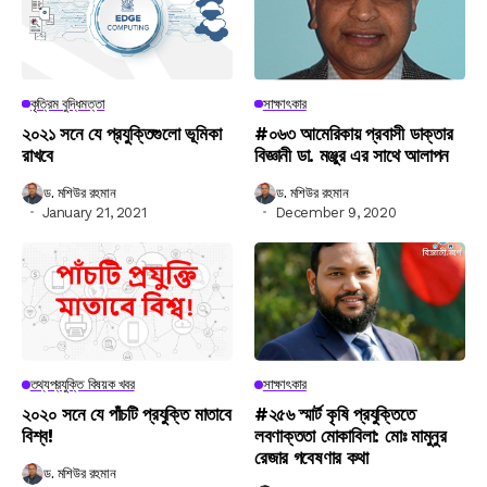
কৃত্রিম বুদ্ধিমত্তা
সাক্ষাৎকার
২০২১ সনে যে প্রযুক্তিগুলো ভূমিকা
#০৬৩ আমেরিকায় প্রবাসী ডাক্তার
রাখবে
বিজ্ঞানী ডা. মঞ্জুর এর সাথে আলাপন
ড. মশিউর রহমান
ড. মশিউর রহমান
January 21, 2021
December 9, 2020
তথ্যপ্রযুক্তি বিষয়ক খবর
সাক্ষাৎকার
২০২০ সনে যে পাঁচটি প্রযুক্তি মাতাবে
#২৫৬ স্মার্ট কৃষি প্রযুক্তিতে
বিশ্ব!
লবণাক্ততা মোকাবিলা: মোঃ মামুনুর
রেজার গবেষণার কথা
ড. মশিউর রহমান