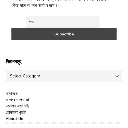
পৌছে যাবে আপনার ইমেইল বক্সে।
বিভাগসমুহ
সাক্ষাৎকার
সাক্ষাৎকার প্রোজেক্ট
গবেষণায় হাতে খড়ি
তোমাকেই খুঁজছি
About Us