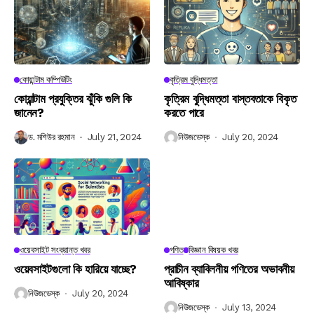
কোয়ান্টাম কম্পিউটিং
কৃত্রিম বুদ্ধিমত্তা
কোয়ান্টাম প্রযুক্তির ঝুঁকি গুলি কি
কৃত্রিম বুদ্ধিমত্তা বাস্তবতাকে বিকৃত
জানেন?
করতে পারে
ড. মশিউর রহমান
July 21, 2024
নিউজডেস্ক
July 20, 2024
ওয়েবসাইট সংক্রান্ত খবর
গণিত
বিজ্ঞান বিষয়ক খবর
ওয়েবসাইটগুলো কি হারিয়ে যাচ্ছে?
প্রাচীন ব্যাবিলনীয় গণিতের অভাবনীয়
আবিষ্কার
নিউজডেস্ক
July 20, 2024
নিউজডেস্ক
July 13, 2024