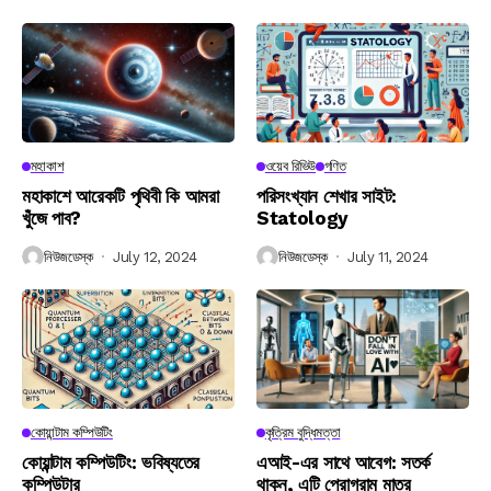
মহাকাশ
ওয়েব রিভিউ
গণিত
মহাকাশে আরেকটি পৃথিবী কি আমরা
পরিসংখ্যান শেখার সাইট:
খুঁজে পাব?
Statology
নিউজডেস্ক
July 12, 2024
নিউজডেস্ক
July 11, 2024
কোয়ান্টাম কম্পিউটিং
কৃত্রিম বুদ্ধিমত্তা
কোয়ান্টাম কম্পিউটিং: ভবিষ্যতের
এআই-এর সাথে আবেগ: সতর্ক
কম্পিউটার
থাকুন, এটি প্রোগ্রাম মাত্র