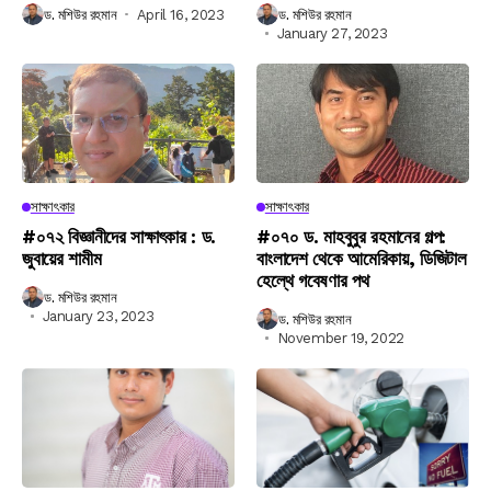
ড. মশিউর রহমান
April 16, 2023
ড. মশিউর রহমান
January 27, 2023
সাক্ষাৎকার
সাক্ষাৎকার
#০৭২ বিজ্ঞানীদের সাক্ষাৎকার : ড.
#০৭০ ড. মাহবুবুর রহমানের গল্প:
জুবায়ের শামীম
বাংলাদেশ থেকে আমেরিকায়, ডিজিটাল
হেল্থে গবেষণার পথ
ড. মশিউর রহমান
January 23, 2023
ড. মশিউর রহমান
November 19, 2022