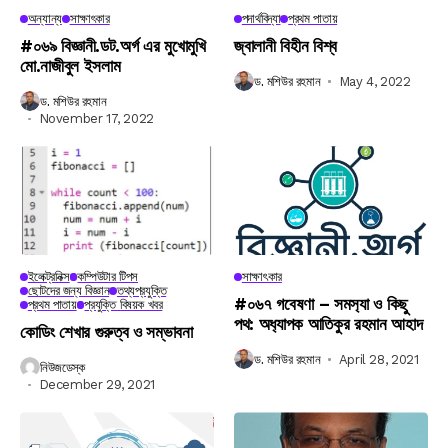
অন্যান্য
সাক্ষাৎকার
পদার্থবিদ্যা
প্রথম পাতায়
#০৬৯ বিজ্ঞানী.ডট.অর্গ এর মুখোমুখি
জ্বালানী বিহীন বিশ্ব
মো.নাজীবুল ইসলাম
ড. মশিউর রহমান
May 4, 2022
ড. মশিউর রহমান
November 17, 2022
ইলেক্ট্রনিক্স
কম্পিউটার টিপস
সাক্ষাৎকার
ছোটদের জন্য বিজ্ঞান
তথ্যপ্রযুক্তি
#০৬৭ গবেষণা – সমস‍্যা ও কিছু
প্রথম পাতায়
প্রযুক্তি বিষয়ক খবর
পথ: অধ‍্যাপক আতিকুর রহমান আহাদ
কোডিং শেখার গুরুত্ব ও সম্ভাবনা
ড. মশিউর রহমান
April 28, 2021
নিউজডেস্ক
December 29, 2021