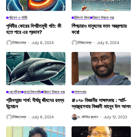
পরিবেশ ও পৃথিবী
চিকিৎসা বিদ্যা
বিজ্ঞান বিষয়ক খবর
পৃথিবীর কোরের বিপরীতমুখী গতি: কী
পিঁপড়ারাও মানুষদের মতন অস্ত্রপচার
হতে পারে এর প্রভাব?
করে!
নিউজডেস্ক
July 6, 2024
নিউজডেস্ক
July 6, 2024
জেনেটিকস
বায়োটেকনলজি
বিজ্ঞান বিষয়ক খবর
সাক্ষাৎকার
গ্রীনল্যান্ড শার্ক: দীর্ঘায়ু জীবনের রহস্য
#০৭৮ বিজ্ঞানীর সাক্ষাৎকার : স্মার্ট-
উন্মোচন
স্বাস্থ্যসেবার বিজ্ঞানী মাহবুব উল আলম
নিউজডেস্ক
July 6, 2024
ড. মশিউর রহমান
July 12, 2023