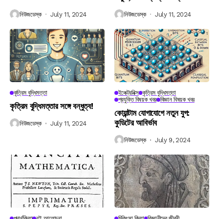
নিউজডেস্ক
July 11, 2024
নিউজডেস্ক
July 11, 2024
কৃত্রিম বুদ্ধিমত্তা
ইলেক্ট্রনিক্স
কৃত্রিম বুদ্ধিমত্তা
প্রযুক্তি বিষয়ক খবর
বিজ্ঞান বিষয়ক খবর
কৃত্রিম বুদ্ধিমত্তার সঙ্গে বন্ধুত্ব!
কোয়ান্টাম যোগাযোগে নতুন যুগ:
কুডিটের আবির্ভাব
নিউজডেস্ক
July 11, 2024
নিউজডেস্ক
July 9, 2024
পদার্থবিদ্যা
বই আলোচনা
চিকিৎসা বিদ্যা
বিজ্ঞানীদের জীবনী