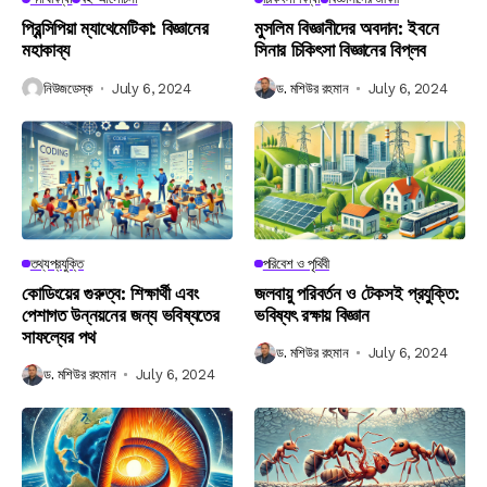
প্রিন্সিপিয়া ম্যাথেমেটিকা: বিজ্ঞানের
মুসলিম বিজ্ঞানীদের অবদান: ইবনে
মহাকাব্য
সিনার চিকিৎসা বিজ্ঞানের বিপ্লব
নিউজডেস্ক
July 6, 2024
ড. মশিউর রহমান
July 6, 2024
তথ্যপ্রযুক্তি
পরিবেশ ও পৃথিবী
কোডিংয়ের গুরুত্ব: শিক্ষার্থী এবং
জলবায়ু পরিবর্তন ও টেকসই প্রযুক্তি:
পেশাগত উন্নয়নের জন্য ভবিষ্যতের
ভবিষ্যৎ রক্ষায় বিজ্ঞান
সাফল্যের পথ
ড. মশিউর রহমান
July 6, 2024
ড. মশিউর রহমান
July 6, 2024