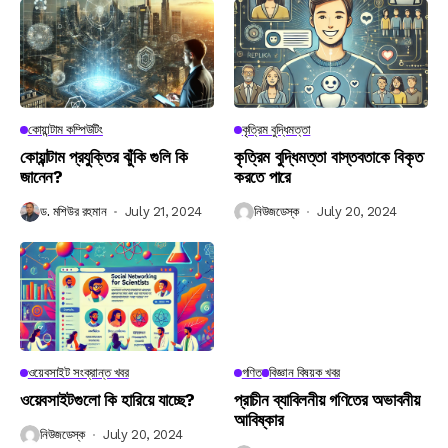
কোয়ান্টাম কম্পিউটিং
কৃত্রিম বুদ্ধিমত্তা
কোয়ান্টাম প্রযুক্তির ঝুঁকি গুলি কি
কৃত্রিম বুদ্ধিমত্তা বাস্তবতাকে বিকৃত
জানেন?
করতে পারে
ড. মশিউর রহমান
July 21, 2024
নিউজডেস্ক
July 20, 2024
ওয়েবসাইট সংক্রান্ত খবর
গণিত
বিজ্ঞান বিষয়ক খবর
ওয়েবসাইটগুলো কি হারিয়ে যাচ্ছে?
প্রাচীন ব্যাবিলনীয় গণিতের অভাবনীয়
আবিষ্কার
নিউজডেস্ক
July 20, 2024