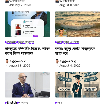
ড. মশিউর রহমান
ড. মশিউর রহমান
January 2, 2020
August 8, 2026
ইলেক্ট্রনিক্স
কৃত্রিম বুদ্ধিমত্তা
কলাম
স্বাস্থ্য ও পরিবেশ
ভবিষ্যতের কম্পিউটিং নিয়ে ড. আসিফ
কলামঃ সমুদ্র যেভাবে মস্তিষ্ককে
খানের বিশেষ সাক্ষাৎকার
শান্ত করে
Biggani Org
Biggani Org
August 8, 2026
August 4, 2026
English
সাক্ষাৎকার
কলাম