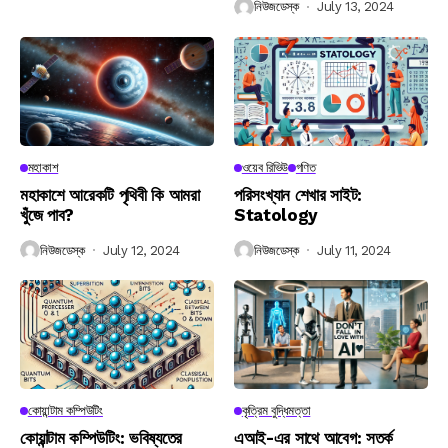
নিউজডেস্ক
July 13, 2024
মহাকাশ
ওয়েব রিভিউ
গণিত
মহাকাশে আরেকটি পৃথিবী কি আমরা
পরিসংখ্যান শেখার সাইট:
খুঁজে পাব?
Statology
নিউজডেস্ক
July 12, 2024
নিউজডেস্ক
July 11, 2024
কোয়ান্টাম কম্পিউটিং
কৃত্রিম বুদ্ধিমত্তা
কোয়ান্টাম কম্পিউটিং: ভবিষ্যতের
এআই-এর সাথে আবেগ: সতর্ক