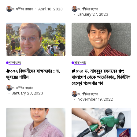
ড. মশিউর রহমান
April 16, 2023
ড. মশিউর রহমান
January 27, 2023
সাক্ষাৎকার
সাক্ষাৎকার
#০৭২ বিজ্ঞানীদের সাক্ষাৎকার : ড.
#০৭০ ড. মাহবুবুর রহমানের গল্প:
জুবায়ের শামীম
বাংলাদেশ থেকে আমেরিকায়, ডিজিটাল
হেল্থে গবেষণার পথ
ড. মশিউর রহমান
January 23, 2023
ড. মশিউর রহমান
November 19, 2022