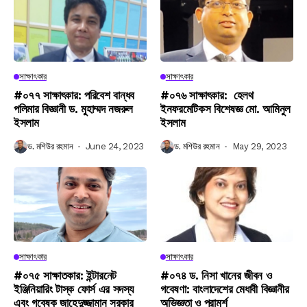
সাক্ষাৎকার
সাক্ষাৎকার
#০৭৭ সাক্ষাৎকার: পরিবেশ বান্ধব
#০৭৬ সাক্ষাৎকার: হেলথ
পলিমার বিজ্ঞানী ড. মুহাম্মদ নজরুল
ইনফরমেটিকস বিশেষজ্ঞ মো. আমিনুল
ইসলাম
ইসলাম
ড. মশিউর রহমান
June 24, 2023
ড. মশিউর রহমান
May 29, 2023
সাক্ষাৎকার
সাক্ষাৎকার
#০৭৫ সাক্ষাতকার: ইন্টারনেট
#০৭৪ ড. নিসা খানের জীবন ও
ইঞ্জিনিয়ারিং টাস্ক ফোর্স এর সদস্য
গবেষণা: বাংলাদেশের মেধাবী বিজ্ঞানীর
এবং গবেষক জাহেদুজ্জামান সরকার
অভিজ্ঞতা ও পরামর্শ