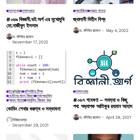
অন্যান্য
সাক্ষাৎকার
পদার্থবিদ্যা
প্রথম পাতায়
#০৬৯ বিজ্ঞানী.ডট.অর্গ এর মুখোমুখি
জ্বালানী বিহীন বিশ্ব
মো.নাজীবুল ইসলাম
ড. মশিউর রহমান
May 4, 2022
ড. মশিউর রহমান
November 17, 2022
ইলেক্ট্রনিক্স
কম্পিউটার টিপস
সাক্ষাৎকার
ছোটদের জন্য বিজ্ঞান
তথ্যপ্রযুক্তি
#০৬৭ গবেষণা – সমস‍্যা ও কিছু
প্রথম পাতায়
প্রযুক্তি বিষয়ক খবর
পথ: অধ‍্যাপক আতিকুর রহমান আহাদ
কোডিং শেখার গুরুত্ব ও সম্ভাবনা
ড. মশিউর রহমান
April 28, 2021
নিউজডেস্ক
December 29, 2021