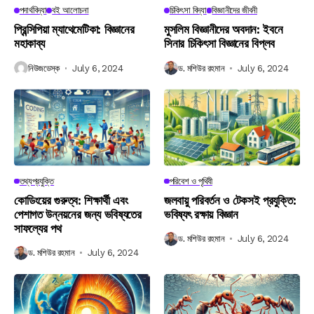
পদার্থবিদ্যা
বই আলোচনা
চিকিৎসা বিদ্যা
বিজ্ঞানীদের জীবনী
প্রিন্সিপিয়া ম্যাথেমেটিকা: বিজ্ঞানের
মুসলিম বিজ্ঞানীদের অবদান: ইবনে
মহাকাব্য
সিনার চিকিৎসা বিজ্ঞানের বিপ্লব
নিউজডেস্ক
July 6, 2024
ড. মশিউর রহমান
July 6, 2024
তথ্যপ্রযুক্তি
পরিবেশ ও পৃথিবী
কোডিংয়ের গুরুত্ব: শিক্ষার্থী এবং
জলবায়ু পরিবর্তন ও টেকসই প্রযুক্তি:
পেশাগত উন্নয়নের জন্য ভবিষ্যতের
ভবিষ্যৎ রক্ষায় বিজ্ঞান
সাফল্যের পথ
ড. মশিউর রহমান
July 6, 2024
ড. মশিউর রহমান
July 6, 2024