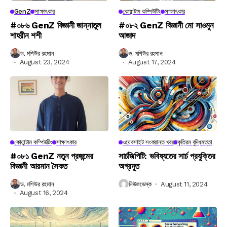
GenZ
সাক্ষাৎকার
কোয়ান্টাম কম্পিউটিং
সাক্ষাৎকার
#০৮৬ GenZ বিজ্ঞানী জান্নাতুল
#০৮২ GenZ বিজ্ঞানী মো সাওমুন
শাহরীন শশী
আজাদ
ড. মশিউর রহমান
ড. মশিউর রহমান
August 23, 2024
August 17, 2024
কোয়ান্টাম কম্পিউটিং
সাক্ষাৎকার
ওয়েবসাইট সংক্রান্ত খবর
কৃত্রিম বুদ্ধিমত্তা
#০৮১ GenZ নতুন প্রজন্মের
সার্চজিপিটি: ভবিষ্যতের সার্চ প্রযুক্তির
বিজ্ঞানী আরমান সৈকত
অগ্রদূত
ড. মশিউর রহমান
নিউজডেস্ক
August 11, 2024
August 16, 2024