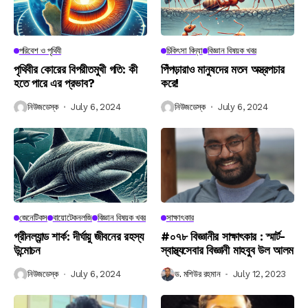
পরিবেশ ও পৃথিবী
চিকিৎসা বিদ্যা
বিজ্ঞান বিষয়ক খবর
পৃথিবীর কোরের বিপরীতমুখী গতি: কী
পিঁপড়ারাও মানুষদের মতন অস্ত্রপচার
হতে পারে এর প্রভাব?
করে!
নিউজডেস্ক
July 6, 2024
নিউজডেস্ক
July 6, 2024
জেনেটিকস
বায়োটেকনলজি
বিজ্ঞান বিষয়ক খবর
সাক্ষাৎকার
গ্রীনল্যান্ড শার্ক: দীর্ঘায়ু জীবনের রহস্য
#০৭৮ বিজ্ঞানীর সাক্ষাৎকার : স্মার্ট-
উন্মোচন
স্বাস্থ্যসেবার বিজ্ঞানী মাহবুব উল আলম
নিউজডেস্ক
July 6, 2024
ড. মশিউর রহমান
July 12, 2023