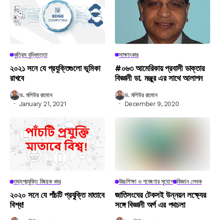
কৃত্রিম বুদ্ধিমত্তা
সাক্ষাৎকার
২০২১ সনে যে প্রযুক্তিগুলো ভূমিকা
#০৬৩ আমেরিকায় প্রবাসী ডাক্তার
রাখবে
বিজ্ঞানী ডা. মঞ্জুর এর সাথে আলাপন
ড. মশিউর রহমান
ড. মশিউর রহমান
January 21, 2021
December 9, 2020
তথ্যপ্রযুক্তি বিষয়ক খবর
উচ্চশিক্ষা ও গবেষণার সুযোগ
বিজ্ঞান লেখক
২০২০ সনে যে পাঁচটি প্রযুক্তি মাতাবে
জাতিসংঘের টেকসই উন্নয়ন লক্ষ্যের
বিশ্ব!
সঙ্গে বিজ্ঞানী অর্গ এর পথচলা