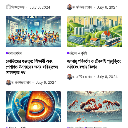
নিউজডেস্ক
July 6, 2024
ড. মশিউর রহমান
July 6, 2024
তথ্যপ্রযুক্তি
পরিবেশ ও পৃথিবী
কোডিংয়ের গুরুত্ব: শিক্ষার্থী এবং
জলবায়ু পরিবর্তন ও টেকসই প্রযুক্তি:
পেশাগত উন্নয়নের জন্য ভবিষ্যতের
ভবিষ্যৎ রক্ষায় বিজ্ঞান
সাফল্যের পথ
ড. মশিউর রহমান
July 6, 2024
ড. মশিউর রহমান
July 6, 2024