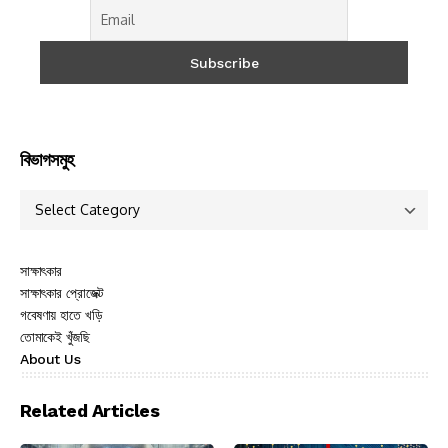
বিভাগসমুহ
সাক্ষাৎকার
সাক্ষাৎকার প্রোজেক্ট
গবেষণায় হাতে খড়ি
তোমাকেই খুঁজছি
About Us
Related Articles