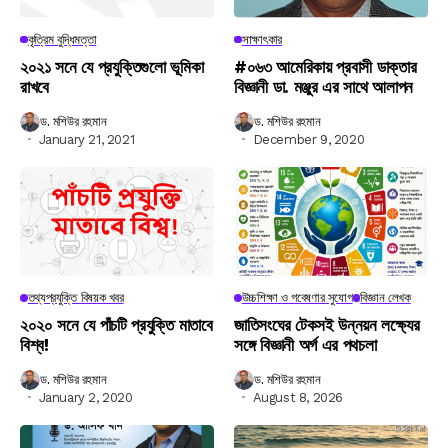
কৃত্রিম বুদ্ধিমত্তা
সাক্ষাৎকার
২০২১ সনে যে প্রযুক্তিগুলো ভূমিকা
#০৬৩ আমেরিকায় প্রবাসী ডাক্তার
রাখবে
বিজ্ঞানী ডা. মঞ্জুর এর সাথে আলাপন
ড. মশিউর রহমান
ড. মশিউর রহমান
January 21, 2021
December 9, 2020
তথ্যপ্রযুক্তি বিষয়ক খবর
উচ্চশিক্ষা ও গবেষণার সুযোগ
বিজ্ঞান লেখক
২০২০ সনে যে পাঁচটি প্রযুক্তি মাতাবে
জাতিসংঘের টেকসই উন্নয়ন লক্ষ্যের
বিশ্ব!
সঙ্গে বিজ্ঞানী অর্গ এর পথচলা
ড. মশিউর রহমান
ড. মশিউর রহমান
January 2, 2020
August 8, 2026