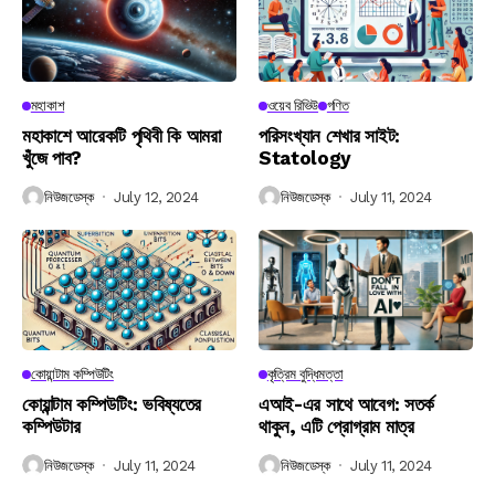
মহাকাশ
ওয়েব রিভিউ
গণিত
মহাকাশে আরেকটি পৃথিবী কি আমরা
পরিসংখ্যান শেখার সাইট:
খুঁজে পাব?
Statology
নিউজডেস্ক
July 12, 2024
নিউজডেস্ক
July 11, 2024
কোয়ান্টাম কম্পিউটিং
কৃত্রিম বুদ্ধিমত্তা
কোয়ান্টাম কম্পিউটিং: ভবিষ্যতের
এআই-এর সাথে আবেগ: সতর্ক
কম্পিউটার
থাকুন, এটি প্রোগ্রাম মাত্র
নিউজডেস্ক
July 11, 2024
নিউজডেস্ক
July 11, 2024