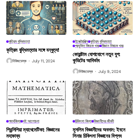
কৃত্রিম বুদ্ধিমত্তা
ইলেক্ট্রনিক্স
কৃত্রিম বুদ্ধিমত্তা
প্রযুক্তি বিষয়ক খবর
বিজ্ঞান বিষয়ক খবর
কৃত্রিম বুদ্ধিমত্তার সঙ্গে বন্ধুত্ব!
কোয়ান্টাম যোগাযোগে নতুন যুগ:
কুডিটের আবির্ভাব
নিউজডেস্ক
July 11, 2024
নিউজডেস্ক
July 9, 2024
পদার্থবিদ্যা
বই আলোচনা
চিকিৎসা বিদ্যা
বিজ্ঞানীদের জীবনী
প্রিন্সিপিয়া ম্যাথেমেটিকা: বিজ্ঞানের
মুসলিম বিজ্ঞানীদের অবদান: ইবনে
মহাকাব্য
সিনার চিকিৎসা বিজ্ঞানের বিপ্লব