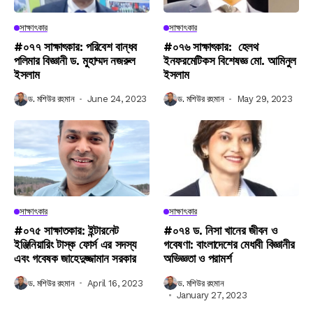
সাক্ষাৎকার
সাক্ষাৎকার
#০৭৭ সাক্ষাৎকার: পরিবেশ বান্ধব
#০৭৬ সাক্ষাৎকার: হেলথ
পলিমার বিজ্ঞানী ড. মুহাম্মদ নজরুল
ইনফরমেটিকস বিশেষজ্ঞ মো. আমিনুল
ইসলাম
ইসলাম
ড. মশিউর রহমান
June 24, 2023
ড. মশিউর রহমান
May 29, 2023
সাক্ষাৎকার
সাক্ষাৎকার
#০৭৫ সাক্ষাতকার: ইন্টারনেট
#০৭৪ ড. নিসা খানের জীবন ও
ইঞ্জিনিয়ারিং টাস্ক ফোর্স এর সদস্য
গবেষণা: বাংলাদেশের মেধাবী বিজ্ঞানীর
এবং গবেষক জাহেদুজ্জামান সরকার
অভিজ্ঞতা ও পরামর্শ
ড. মশিউর রহমান
April 16, 2023
ড. মশিউর রহমান
January 27, 2023