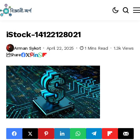
iStock-14122128021
Arman Sykot
April 22, 2025
1 Mins Read
1.3k Views
Share