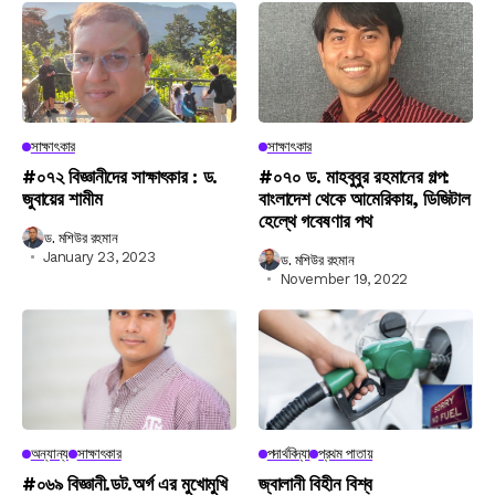
সাক্ষাৎকার
সাক্ষাৎকার
#০৭২ বিজ্ঞানীদের সাক্ষাৎকার : ড.
#০৭০ ড. মাহবুবুর রহমানের গল্প:
জুবায়ের শামীম
বাংলাদেশ থেকে আমেরিকায়, ডিজিটাল
হেল্থে গবেষণার পথ
ড. মশিউর রহমান
January 23, 2023
ড. মশিউর রহমান
November 19, 2022
অন্যান্য
সাক্ষাৎকার
পদার্থবিদ্যা
প্রথম পাতায়
#০৬৯ বিজ্ঞানী.ডট.অর্গ এর মুখোমুখি
জ্বালানী বিহীন বিশ্ব