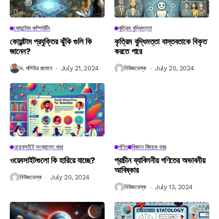
কোয়ান্টাম কম্পিউটিং
কৃত্রিম বুদ্ধিমত্তা
কোয়ান্টাম প্রযুক্তির ঝুঁকি গুলি কি
কৃত্রিম বুদ্ধিমত্তা বাস্তবতাকে বিকৃত
জানেন?
করতে পারে
ড. মশিউর রহমান
July 21, 2024
নিউজডেস্ক
July 20, 2024
ওয়েবসাইট সংক্রান্ত খবর
গণিত
বিজ্ঞান বিষয়ক খবর
ওয়েবসাইটগুলো কি হারিয়ে যাচ্ছে?
প্রাচীন ব্যাবিলনীয় গণিতের অভাবনীয়
আবিষ্কার
নিউজডেস্ক
July 20, 2024
নিউজডেস্ক
July 13, 2024