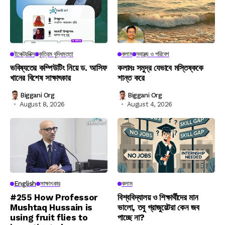
ইলেক্ট্রনিক্স
কৃত্রিম বুদ্ধিমত্তা
কলাম
স্বাস্থ্য ও পরিবেশ
ভবিষ্যতের কম্পিউটিং নিয়ে ড. আসিফ
কলামঃ সমুদ্র যেভাবে মস্তিষ্ককে
খানের বিশেষ সাক্ষাৎকার
শান্ত করে
Biggani Org
Biggani Org
August 8, 2026
August 4, 2026
English
সাক্ষাৎকার
কলাম
#255 How Professor
বিশ্ববিদ্যালয় ও শিক্ষার্থীদের মান
Mushtaq Hussain is
ভালো, তবু গ্রাজুয়েটরা কেন জব
using fruit flies to
পাচ্ছে না?