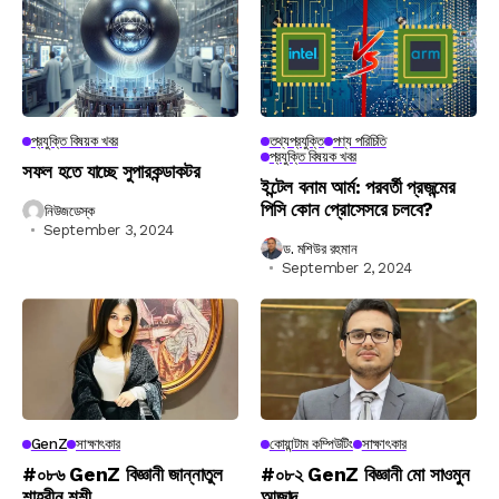
প্রযুক্তি বিষয়ক খবর
তথ্যপ্রযুক্তি
পণ্য পরিচিতি
প্রযুক্তি বিষয়ক খবর
সফল হতে যাচ্ছে সুপারকন্ডাকটর
ইন্টেল বনাম আর্ম: পরবর্তী প্রজন্মের
পিসি কোন প্রোসেসরে চলবে?
নিউজডেস্ক
September 3, 2024
ড. মশিউর রহমান
September 2, 2024
GenZ
সাক্ষাৎকার
কোয়ান্টাম কম্পিউটিং
সাক্ষাৎকার
#০৮৬ GenZ বিজ্ঞানী জান্নাতুল
#০৮২ GenZ বিজ্ঞানী মো সাওমুন
শাহরীন শশী
আজাদ