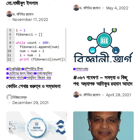
মো.নাজীবুল ইসলাম
ড. মশিউর রহমান
May 4, 2022
ড. মশিউর রহমান
November 17, 2022
ইলেক্ট্রনিক্স
কম্পিউটার টিপস
সাক্ষাৎকার
ছোটদের জন্য বিজ্ঞান
তথ্যপ্রযুক্তি
#০৬৭ গবেষণা – সমস‍্যা ও কিছু
প্রথম পাতায়
প্রযুক্তি বিষয়ক খবর
পথ: অধ‍্যাপক আতিকুর রহমান আহাদ
কোডিং শেখার গুরুত্ব ও সম্ভাবনা
ড. মশিউর রহমান
April 28, 2021
নিউজডেস্ক
December 29, 2021