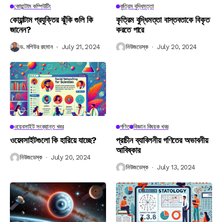
কোয়ান্টাম কম্পিউটিং
কৃত্রিম বুদ্ধিমত্তা
কোয়ান্টাম প্রযুক্তির ঝুঁকি গুলি কি
কৃত্রিম বুদ্ধিমত্তা বাস্তবতাকে বিকৃত
জানেন?
করতে পারে
ড. মশিউর রহমান
July 21, 2024
নিউজডেস্ক
July 20, 2024
ওয়েবসাইট সংক্রান্ত খবর
গণিত
বিজ্ঞান বিষয়ক খবর
ওয়েবসাইটগুলো কি হারিয়ে যাচ্ছে?
প্রাচীন ব্যাবিলনীয় গণিতের অভাবনীয়
আবিষ্কার
নিউজডেস্ক
July 20, 2024
নিউজডেস্ক
July 13, 2024