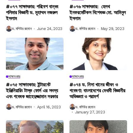
#০৭৭ সাক্ষাৎকার: পরিবেশ বান্ধব
#০৭৬ সাক্ষাৎকার: হেলথ
পলিমার বিজ্ঞানী ড. মুহাম্মদ নজরুল
ইনফরমেটিকস বিশেষজ্ঞ মো. আমিনুল
ইসলাম
ইসলাম
ড. মশিউর রহমান
June 24, 2023
ড. মশিউর রহমান
May 29, 2023
সাক্ষাৎকার
সাক্ষাৎকার
#০৭৫ সাক্ষাতকার: ইন্টারনেট
#০৭৪ ড. নিসা খানের জীবন ও
ইঞ্জিনিয়ারিং টাস্ক ফোর্স এর সদস্য
গবেষণা: বাংলাদেশের মেধাবী বিজ্ঞানীর
এবং গবেষক জাহেদুজ্জামান সরকার
অভিজ্ঞতা ও পরামর্শ
ড. মশিউর রহমান
April 16, 2023
ড. মশিউর রহমান
January 27, 2023