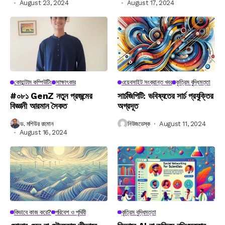
August 23, 2024
August 17, 2024
কোয়ান্টাম কম্পিউটিং
সাক্ষাৎকার
ওয়েবসাইট সংক্রান্ত খবর
কৃত্রিম বুদ্ধিমত্তা
#০৮১ GenZ নতুন প্রজন্মের
সার্চজিপিটি: ভবিষ্যতের সার্চ প্রযুক্তির
বিজ্ঞানী আরমান সৈকত
অগ্রদূত
ড. মশিউর রহমান
নিউজডেস্ক
August 11, 2024
August 16, 2024
কিভাবে কাজ করে?
পরিবেশ ও পৃথিবী
কৃত্রিম বুদ্ধিমত্তা