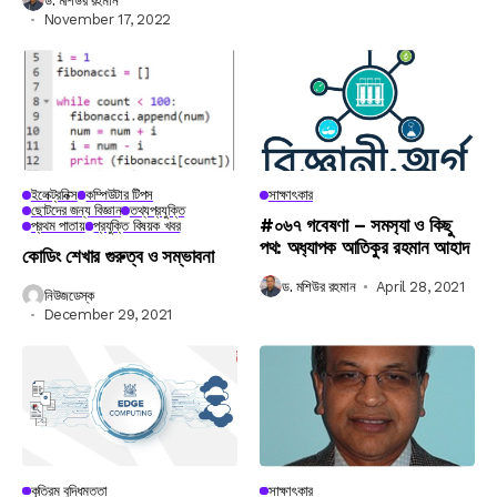
ড. মশিউর রহমান
November 17, 2022
ইলেক্ট্রনিক্স
কম্পিউটার টিপস
সাক্ষাৎকার
ছোটদের জন্য বিজ্ঞান
তথ্যপ্রযুক্তি
#০৬৭ গবেষণা – সমস‍্যা ও কিছু
প্রথম পাতায়
প্রযুক্তি বিষয়ক খবর
পথ: অধ‍্যাপক আতিকুর রহমান আহাদ
কোডিং শেখার গুরুত্ব ও সম্ভাবনা
ড. মশিউর রহমান
April 28, 2021
নিউজডেস্ক
December 29, 2021
কৃত্রিম বুদ্ধিমত্তা
সাক্ষাৎকার