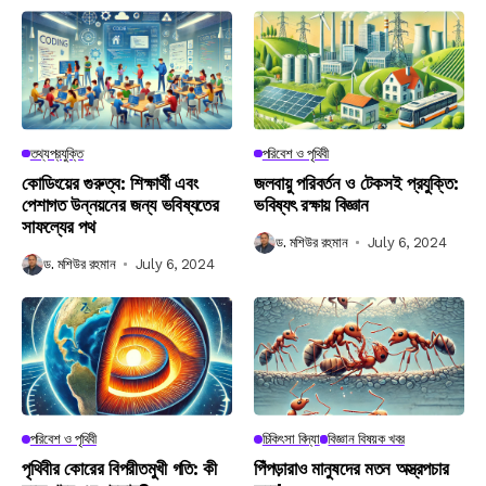
তথ্যপ্রযুক্তি
পরিবেশ ও পৃথিবী
কোডিংয়ের গুরুত্ব: শিক্ষার্থী এবং
জলবায়ু পরিবর্তন ও টেকসই প্রযুক্তি:
পেশাগত উন্নয়নের জন্য ভবিষ্যতের
ভবিষ্যৎ রক্ষায় বিজ্ঞান
সাফল্যের পথ
ড. মশিউর রহমান
July 6, 2024
ড. মশিউর রহমান
July 6, 2024
পরিবেশ ও পৃথিবী
চিকিৎসা বিদ্যা
বিজ্ঞান বিষয়ক খবর
পৃথিবীর কোরের বিপরীতমুখী গতি: কী
পিঁপড়ারাও মানুষদের মতন অস্ত্রপচার