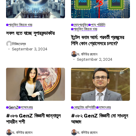
প্রযুক্তি বিষয়ক খবর
তথ্যপ্রযুক্তি
পণ্য পরিচিতি
প্রযুক্তি বিষয়ক খবর
সফল হতে যাচ্ছে সুপারকন্ডাকটর
ইন্টেল বনাম আর্ম: পরবর্তী প্রজন্মের
পিসি কোন প্রোসেসরে চলবে?
নিউজডেস্ক
September 3, 2024
ড. মশিউর রহমান
September 2, 2024
GenZ
সাক্ষাৎকার
কোয়ান্টাম কম্পিউটিং
সাক্ষাৎকার
#০৮৬ GenZ বিজ্ঞানী জান্নাতুল
#০৮২ GenZ বিজ্ঞানী মো সাওমুন
শাহরীন শশী
আজাদ
ড. মশিউর রহমান
ড. মশিউর রহমান