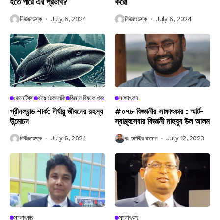
হতে পারে এর প্রভাব?
করে!
নিউজডেস্ক
July 6, 2024
নিউজডেস্ক
July 6, 2024
জেনেটিকস
বায়োটেকনলজি
বিজ্ঞান বিষয়ক খবর
সাক্ষাৎকার
গ্রীনল্যান্ড শার্ক: দীর্ঘায়ু জীবনের রহস্য
#০৭৮ বিজ্ঞানীর সাক্ষাৎকার : স্মার্ট-
উন্মোচন
স্বাস্থ্যসেবার বিজ্ঞানী মাহবুব উল আলম
নিউজডেস্ক
July 6, 2024
ড. মশিউর রহমান
July 12, 2023
সাক্ষাৎকার
সাক্ষাৎকার