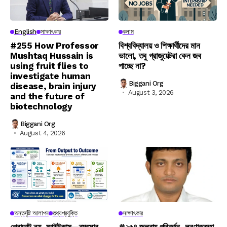
English
সাক্ষাৎকার
কলাম
#255 How Professor
বিশ্ববিদ্যালয় ও শিক্ষার্থীদের মান
Mushtaq Hussain is
ভালো, তবু গ্রাজুয়েটরা কেন জব
using fruit flies to
পাচ্ছে না?
investigate human
Biggani Org
disease, brain injury
August 3, 2026
and the future of
biotechnology
Biggani Org
August 4, 2026
অন্তর্দৃষ্টি আলাপন
তথ্যপ্রযুক্তি
সাক্ষাৎকার
প্রোডাক্ট নয়, আউটকাম—ব্যবসার
#২৫৪ জলবায়ু পরিবর্তন, লবণাক্ততা