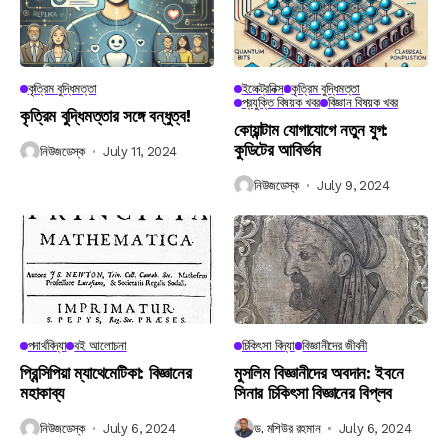
কৃত্রিম বুদ্ধিমত্তা
ইলেক্ট্রনিক্স
কৃত্রিম বুদ্ধিমত্তা
প্রযুক্তি বিষয়ক খবর
বিজ্ঞান বিষয়ক খবর
কৃত্রিম বুদ্ধিমত্তার সঙ্গে বন্ধুত্ব!
কোয়ান্টাম যোগাযোগে নতুন যুগ:
কুডিটের আবির্ভাব
নিউজডেস্ক
July 11, 2024
নিউজডেস্ক
July 9, 2024
পদার্থবিদ্যা
বই আলোচনা
চিকিৎসা বিদ্যা
বিজ্ঞানীদের জীবনী
প্রিন্সিপিয়া ম্যাথেমেটিকা: বিজ্ঞানের
মুসলিম বিজ্ঞানীদের অবদান: ইবনে
মহাকাব্য
সিনার চিকিৎসা বিজ্ঞানের বিপ্লব
নিউজডেস্ক
July 6, 2024
ড. মশিউর রহমান
July 6, 2024