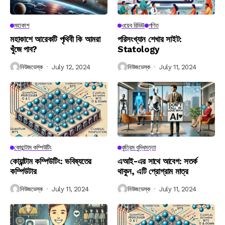
মহাকাশ
ওয়েব রিভিউ
গণিত
মহাকাশে আরেকটি পৃথিবী কি আমরা
পরিসংখ্যান শেখার সাইট:
খুঁজে পাব?
Statology
নিউজডেস্ক
July 12, 2024
নিউজডেস্ক
July 11, 2024
কোয়ান্টাম কম্পিউটিং
কৃত্রিম বুদ্ধিমত্তা
কোয়ান্টাম কম্পিউটিং: ভবিষ্যতের
এআই-এর সাথে আবেগ: সতর্ক
কম্পিউটার
থাকুন, এটি প্রোগ্রাম মাত্র
নিউজডেস্ক
July 11, 2024
নিউজডেস্ক
July 11, 2024