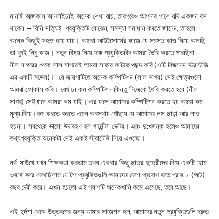
মানছি আজকাল অনলাইনেই অনেক শেখা যায়, তারপরেও আপনার পাশে যদি একজন বস
থাকেন – যিনি সত্যিই প্রযুক্তিটি বোঝেন, সমস্যা সমাধান করতে জানেন, তাহলে
অনেক কিছুই সহজ হয়ে যায়। আমরা আউটসোর্সের কাজে যে সমস্ত কাজ নিয়ে আনছি
তা খুবই নিচু কাজ। নতুন বিষয় নিয়ে দক্ষ প্রযুক্তিবিদ আমরা তৈরি করতে পারছিনা।
নীল সাগরের থেকে লাল সাগরেই আমরা সাতার কাটতে পছন্দ করি (এটি বিজনেস স্ট্রাটেজি
এর একটি মডেল)। যে জায়গাটিতে অনেক কম্পিটিশন (লাল সাগর) সেই ক্ষেত্রগুলো
আমরা ফোকাস করি। যেখানে কম কম্পিটিশন কিন্তু নিজেকে তৈরি করতে হবে (নীল
সাগর) সেইখানে আমরা কম যাই। এর ফলে আমাদের কম্পিটিশন করতে হয় আরো কম
মূল্য দিয়ে।কম করতে করতে এমন অবস্থায় পৌছায় যে আমাদের লস ছাড়া আর লাভ
হয়না। সবথেকে ভালো উদারহণ হল গার্মেন্টস সেক্টর। এবং দু:খজনক হলেও আমাদের
তথ্যপ্রযুক্তি অনেকটা সেই একই স্ট্রাটেজি নিয়ে এগুচ্ছে।
নর্থ-সাউথে যখন শিক্ষকতা করতাম তখন একবার কিছু ছাত্র-ছাত্রীদের দিয়ে একটি হোম
ওয়ার্ক করে দেখেছিলাম যে টপ প্রযুক্তিগুলি আমাদের দেশে প্রয়োগ হতে প্রায় ৮ (আট)
বছর দেরী করে। এখন হয়তো এই গ্যাপটি অনেকখানি কমে এসেছে, তবে আছে।
এই দুর্দশা থেকে উত্তরণের জন্য আমার সাজেশন হল, আমাদের নতুন প্রযুক্তিগুলি দ্রুত