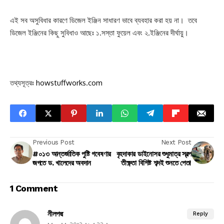
এই সব অসুবিধার কারণে ডিজেল ইঞ্জিন সাধারণ ভাবে ব্যবহার করা হয় না। তবে
ডিজেল ইঞ্জিনের কিছু সুবিধাও আছেঃ ১.সস্তা ফুয়েল এবং ২.ইঞ্জিনের দীর্ঘায়ু।
তথ্যসূত্রঃ
howstuffworks.com
Previous Post
Next Post
#০১৩ আন্তর্জাতিক পুষ্টি গবেষণার
বৃহদাকার ডাইনোসর শুধুমাত্র স্বল্প
জগতে ড. খালেদের অবদান
তীক্ষ্ণতা বিশিষ্ট শব্দই শুনতে পেত!
1 Comment
নীলপদ্ম
Reply