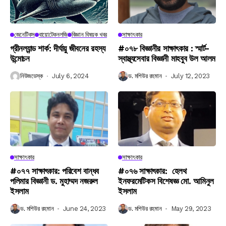
জেনেটিকস
বায়োটেকনলজি
বিজ্ঞান বিষয়ক খবর
সাক্ষাৎকার
গ্রীনল্যান্ড শার্ক: দীর্ঘায়ু জীবনের রহস্য
#০৭৮ বিজ্ঞানীর সাক্ষাৎকার : স্মার্ট-
উন্মোচন
স্বাস্থ্যসেবার বিজ্ঞানী মাহবুব উল আলম
নিউজডেস্ক
July 6, 2024
ড. মশিউর রহমান
July 12, 2023
সাক্ষাৎকার
সাক্ষাৎকার
#০৭৭ সাক্ষাৎকার: পরিবেশ বান্ধব
#০৭৬ সাক্ষাৎকার: হেলথ
পলিমার বিজ্ঞানী ড. মুহাম্মদ নজরুল
ইনফরমেটিকস বিশেষজ্ঞ মো. আমিনুল
ইসলাম
ইসলাম
ড. মশিউর রহমান
June 24, 2023
ড. মশিউর রহমান
May 29, 2023