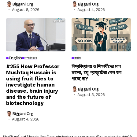
Biggani Org
Biggani Org
August 8, 2026
August 4, 2026
English
সাক্ষাৎকার
কলাম
#255 How Professor
বিশ্ববিদ্যালয় ও শিক্ষার্থীদের মান
Mushtaq Hussain is
ভালো, তবু গ্রাজুয়েটরা কেন জব
using fruit flies to
পাচ্ছে না?
investigate human
Biggani Org
disease, brain injury
August 3, 2026
and the future of
biotechnology
Biggani Org
August 4, 2026
বিজ্ঞানী অর্গ দেশ বিদেশের বিজ্ঞানীদের সাক্ষাৎকারের মাধ্যমে তাদের জীবন ও গবেষণার গল্পগুলি