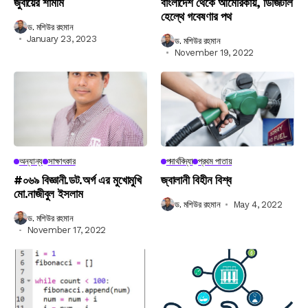
জুবায়ের শামীম
বাংলাদেশ থেকে আমেরিকায়, ডিজিটাল
হেল্থে গবেষণার পথ
ড. মশিউর রহমান
January 23, 2023
ড. মশিউর রহমান
November 19, 2022
অন্যান্য
সাক্ষাৎকার
পদার্থবিদ্যা
প্রথম পাতায়
#০৬৯ বিজ্ঞানী.ডট.অর্গ এর মুখোমুখি
জ্বালানী বিহীন বিশ্ব
মো.নাজীবুল ইসলাম
ড. মশিউর রহমান
May 4, 2022
ড. মশিউর রহমান
November 17, 2022