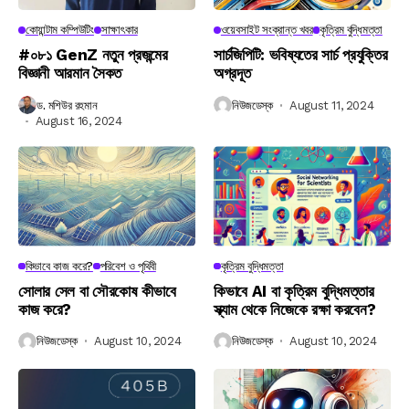
কোয়ান্টাম কম্পিউটিং
সাক্ষাৎকার
ওয়েবসাইট সংক্রান্ত খবর
কৃত্রিম বুদ্ধিমত্তা
#০৮১ GenZ নতুন প্রজন্মের
সার্চজিপিটি: ভবিষ্যতের সার্চ প্রযুক্তির
বিজ্ঞানী আরমান সৈকত
অগ্রদূত
ড. মশিউর রহমান
নিউজডেস্ক
August 11, 2024
August 16, 2024
কিভাবে কাজ করে?
পরিবেশ ও পৃথিবী
কৃত্রিম বুদ্ধিমত্তা
সোলার সেল বা সৌরকোষ কীভাবে
কিভাবে AI বা কৃত্রিম বুদ্ধিমত্তার
কাজ করে?
স্ক্যাম থেকে নিজেকে রক্ষা করবেন?
নিউজডেস্ক
August 10, 2024
নিউজডেস্ক
August 10, 2024