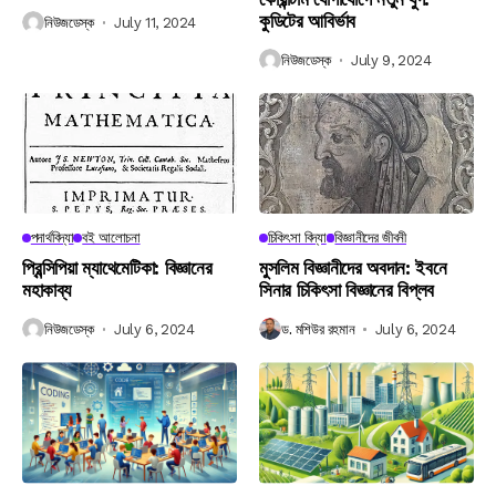
কুডিটের আবির্ভাব
নিউজডেস্ক
July 11, 2024
নিউজডেস্ক
July 9, 2024
পদার্থবিদ্যা
বই আলোচনা
চিকিৎসা বিদ্যা
বিজ্ঞানীদের জীবনী
প্রিন্সিপিয়া ম্যাথেমেটিকা: বিজ্ঞানের
মুসলিম বিজ্ঞানীদের অবদান: ইবনে
মহাকাব্য
সিনার চিকিৎসা বিজ্ঞানের বিপ্লব
নিউজডেস্ক
July 6, 2024
ড. মশিউর রহমান
July 6, 2024