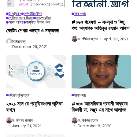
ইলেক্ট্রনিক্স
কম্পিউটার টিপস
সাক্ষাৎকার
ছোটদের জন্য বিজ্ঞান
তথ্যপ্রযুক্তি
#০৬৭ গবেষণা – সমস‍্যা ও কিছু
প্রথম পাতায়
প্রযুক্তি বিষয়ক খবর
পথ: অধ‍্যাপক আতিকুর রহমান আহাদ
কোডিং শেখার গুরুত্ব ও সম্ভাবনা
ড. মশিউর রহমান
April 28, 2021
নিউজডেস্ক
December 29, 2021
কৃত্রিম বুদ্ধিমত্তা
সাক্ষাৎকার
২০২১ সনে যে প্রযুক্তিগুলো ভূমিকা
#০৬৩ আমেরিকায় প্রবাসী ডাক্তার
রাখবে
বিজ্ঞানী ডা. মঞ্জুর এর সাথে আলাপন
ড. মশিউর রহমান
ড. মশিউর রহমান
January 21, 2021
December 9, 2020