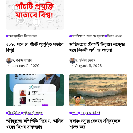
তথ্যপ্রযুক্তি বিষয়ক খবর
উচ্চশিক্ষা ও গবেষণার সুযোগ
বিজ্ঞান লেখক
২০২০ সনে যে পাঁচটি প্রযুক্তি মাতাবে
জাতিসংঘের টেকসই উন্নয়ন লক্ষ্যের
বিশ্ব!
সঙ্গে বিজ্ঞানী অর্গ এর পথচলা
ড. মশিউর রহমান
ড. মশিউর রহমান
January 2, 2020
August 8, 2026
ইলেক্ট্রনিক্স
কৃত্রিম বুদ্ধিমত্তা
কলাম
স্বাস্থ্য ও পরিবেশ
ভবিষ্যতের কম্পিউটিং নিয়ে ড. আসিফ
কলামঃ সমুদ্র যেভাবে মস্তিষ্ককে
খানের বিশেষ সাক্ষাৎকার
শান্ত করে