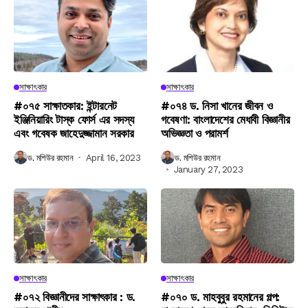
সাক্ষাৎকার
সাক্ষাৎকার
#০৭৫ সাক্ষাতকার: ইন্টারনেট
#০৭৪ ড. নিসা খানের জীবন ও
ইঞ্জিনিয়ারিং টাস্ক ফোর্স এর সদস্য
গবেষণা: বাংলাদেশের মেধাবী বিজ্ঞানীর
এবং গবেষক জাহেদুজ্জামান সরকার
অভিজ্ঞতা ও পরামর্শ
ড. মশিউর রহমান
April 16, 2023
ড. মশিউর রহমান
January 27, 2023
সাক্ষাৎকার
সাক্ষাৎকার
#০৭২ বিজ্ঞানীদের সাক্ষাৎকার : ড.
#০৭০ ড. মাহবুবুর রহমানের গল্প: