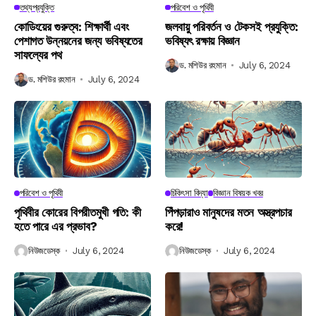
তথ্যপ্রযুক্তি
পরিবেশ ও পৃথিবী
কোডিংয়ের গুরুত্ব: শিক্ষার্থী এবং
জলবায়ু পরিবর্তন ও টেকসই প্রযুক্তি:
পেশাগত উন্নয়নের জন্য ভবিষ্যতের
ভবিষ্যৎ রক্ষায় বিজ্ঞান
সাফল্যের পথ
ড. মশিউর রহমান
July 6, 2024
ড. মশিউর রহমান
July 6, 2024
পরিবেশ ও পৃথিবী
চিকিৎসা বিদ্যা
বিজ্ঞান বিষয়ক খবর
পৃথিবীর কোরের বিপরীতমুখী গতি: কী
পিঁপড়ারাও মানুষদের মতন অস্ত্রপচার
হতে পারে এর প্রভাব?
করে!
নিউজডেস্ক
July 6, 2024
নিউজডেস্ক
July 6, 2024