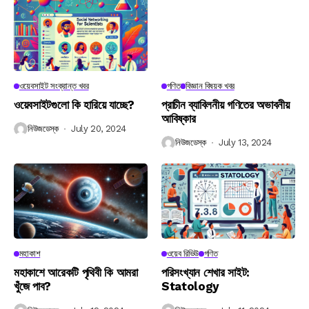
ওয়েবসাইট সংক্রান্ত খবর
গণিত
বিজ্ঞান বিষয়ক খবর
ওয়েবসাইটগুলো কি হারিয়ে যাচ্ছে?
প্রাচীন ব্যাবিলনীয় গণিতের অভাবনীয়
আবিষ্কার
নিউজডেস্ক
July 20, 2024
নিউজডেস্ক
July 13, 2024
মহাকাশ
ওয়েব রিভিউ
গণিত
মহাকাশে আরেকটি পৃথিবী কি আমরা
পরিসংখ্যান শেখার সাইট:
খুঁজে পাব?
Statology