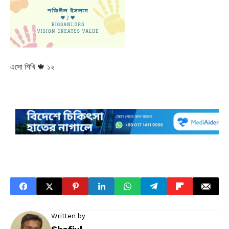
এসো শিখি 🍁 ১২
Written by