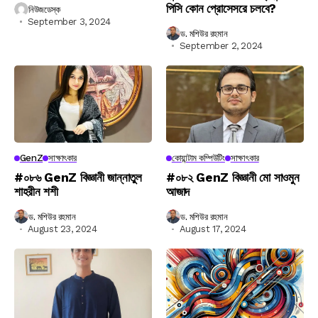
পিসি কোন প্রোসেসরে চলবে?
নিউজডেস্ক
September 3, 2024
ড. মশিউর রহমান
September 2, 2024
GenZ
সাক্ষাৎকার
কোয়ান্টাম কম্পিউটিং
সাক্ষাৎকার
#০৮৬ GenZ বিজ্ঞানী জান্নাতুল
#০৮২ GenZ বিজ্ঞানী মো সাওমুন
শাহরীন শশী
আজাদ
ড. মশিউর রহমান
ড. মশিউর রহমান
August 23, 2024
August 17, 2024