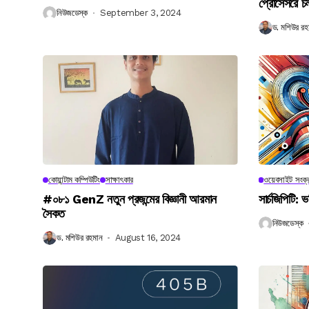
প্রোসেসরে চ
নিউজডেস্ক
September 3, 2024
ড. মশিউর রহ
কোয়ান্টাম কম্পিউটিং
সাক্ষাৎকার
ওয়েবসাইট সংক্র
#০৮১ GenZ নতুন প্রজন্মের বিজ্ঞানী আরমান
সার্চজিপিটি: ভ
সৈকত
নিউজডেস্ক
ড. মশিউর রহমান
August 16, 2024