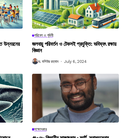
পরিবেশ ও পৃথিবী
গত উন্নয়নের
জলবায়ু পরিবর্তন ও টেকসই প্রযুক্তি: ভবিষ্যৎ রক্ষায়
বিজ্ঞান
ড. মশিউর রহমান
July 6, 2024
সাক্ষাৎকার
উন্মোচন
#০৭৮ বিজ্ঞানীর সাক্ষাৎকার : স্মার্ট-স্বাস্থ্যসেবার