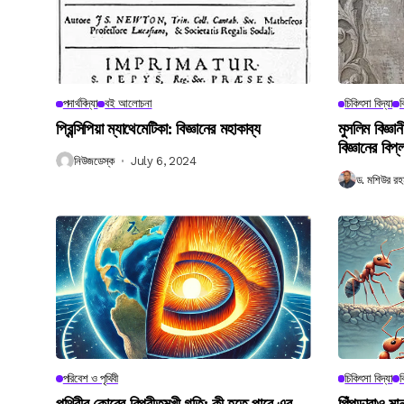
পদার্থবিদ্যা
বই আলোচনা
চিকিৎসা বিদ্যা
ব
প্রিন্সিপিয়া ম্যাথেমেটিকা: বিজ্ঞানের মহাকাব্য
মুসলিম বিজ্ঞ
বিজ্ঞানের বিপ্
নিউজডেস্ক
July 6, 2024
ড. মশিউর রহ
পরিবেশ ও পৃথিবী
চিকিৎসা বিদ্যা
ব
পৃথিবীর কোরের বিপরীতমুখী গতি: কী হতে পারে এর
পিঁপড়ারাও মা