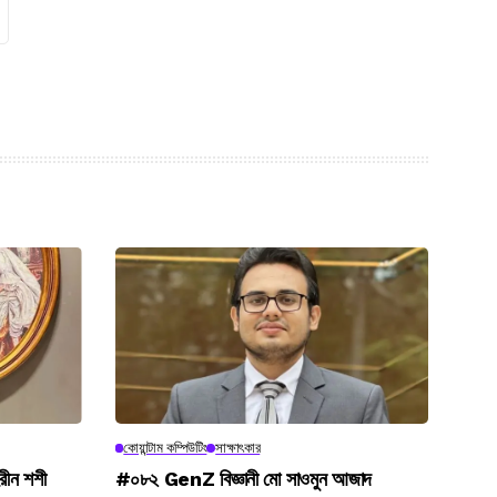
কোয়ান্টাম কম্পিউটিং
সাক্ষাৎকার
রীন শশী
#০৮২ GenZ বিজ্ঞানী মো সাওমুন আজাদ