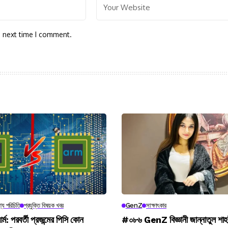
e next time I comment.
্য পরিচিতি
প্রযুক্তি বিষয়ক খবর
GenZ
সাক্ষাৎকার
র্ম: পরবর্তী প্রজন্মের পিসি কোন
#০৮৬ GenZ বিজ্ঞানী জান্নাতুল শাহ