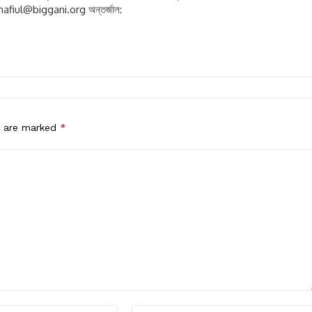
hafiul@biggani.org
অন্তর্জাল:
s are marked
*