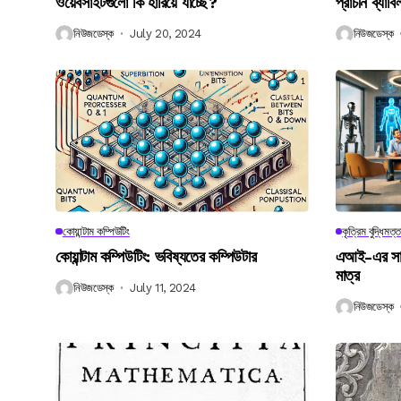
ওয়েবসাইটগুলো কি হারিয়ে যাচ্ছে?
প্রাচীন ব্যা
নিউজডেস্ক
July 20, 2024
নিউজডেস্ক
কোয়ান্টাম কম্পিউটিং
কৃত্রিম বুদ্ধিমত্ত
কোয়ান্টাম কম্পিউটিং: ভবিষ্যতের কম্পিউটার
এআই-এর সাথে
মাত্র
নিউজডেস্ক
July 11, 2024
নিউজডেস্ক