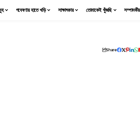
মূহ
গবেষণায় হাতে খড়ি
সাক্ষাৎকার
তোমাকেই খুঁজছি
সম্পাদকী
Share