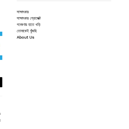
সাক্ষাৎকার
সাক্ষাৎকার প্রোজেক্ট
গবেষণায় হাতে খড়ি
তোমাকেই খুঁজছি
About Us
ক
ল