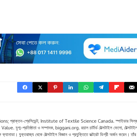
ns; প্রাক্তন-প্রেসিডেন্ট, Institute of Textile Science Canada. স্পাইডার সিল্
alue. যুগ্ম-প্রতিষ্ঠাতা ও সম্পাদক, biggani.org. রয়াল চার্টার্ড টেক্সটাইল ফেলো, টেক্সটাই
ক্যানাডা। যুক্তরাজ্য থেকে টেক্সটাইল বিজ্ঞান ও প্রযুক্তিতে ডক্টরেট ডিগ্রী অর্জন করেন। তাঁর