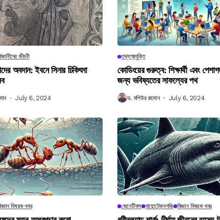
িজ্ঞানীদের জীবনী
তথ্যপ্রযুক্তি
ানীদের অবদান: ইবনে সিনার চিকিৎসা
কোডিংয়ের গুরুত্ব: শিক্ষার্থী এবং পেশা
লব
জন্য ভবিষ্যতের সাফল্যের পথ
মান
July 6, 2024
ড. মশিউর রহমান
July 6, 2024
িজ্ঞান বিষয়ক খবর
জেনেটিকস
বায়োটেকনলজি
বিজ্ঞান বিষয়ক খবর
নুষদের মতন অস্ত্রপচার করে!
গ্রীনল্যান্ড শার্ক: দীর্ঘায়ু জীবনের রহস্য 