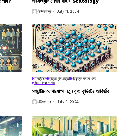
ে পাব?
পরিসংখ্যান শেখার সাইট: Statology
নিউজডেস্ক
July 11, 2024
ইলেক্ট্রনিক্স
কৃত্রিম বুদ্ধিমত্তা
প্রযুক্তি বিষয়ক খবর
বিজ্ঞান বিষয়ক খবর
কোয়ান্টাম যোগাযোগে নতুন যুগ: কুডিটের আবির্ভাব
নিউজডেস্ক
July 9, 2024