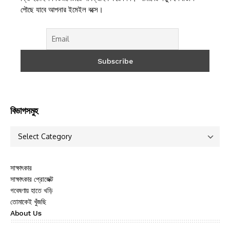
পৌছে যাবে আপনার ইমেইল বক্সে।
বিভাগসমুহ
সাক্ষাৎকার
সাক্ষাৎকার প্রোজেক্ট
গবেষণায় হাতে খড়ি
তোমাকেই খুঁজছি
About Us