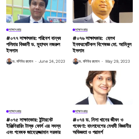
সাক্ষাৎকার
সাক্ষাৎকার
#০৭৭ সাক্ষাৎকার: পরিবেশ বান্ধব
#০৭৬ সাক্ষাৎকার: হেলথ
পলিমার বিজ্ঞানী ড. মুহাম্মদ নজরুল
ইনফরমেটিকস বিশেষজ্ঞ মো. আমিনুল
ইসলাম
ইসলাম
ড. মশিউর রহমান
June 24, 2023
ড. মশিউর রহমান
May 29, 2023
সাক্ষাৎকার
সাক্ষাৎকার
#০৭৫ সাক্ষাতকার: ইন্টারনেট
#০৭৪ ড. নিসা খানের জীবন ও
ইঞ্জিনিয়ারিং টাস্ক ফোর্স এর সদস্য
গবেষণা: বাংলাদেশের মেধাবী বিজ্ঞানীর
এবং গবেষক জাহেদুজ্জামান সরকার
অভিজ্ঞতা ও পরামর্শ