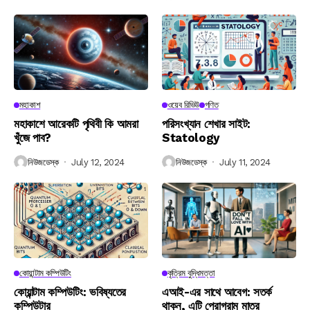
মহাকাশ
ওয়েব রিভিউ
গণিত
মহাকাশে আরেকটি পৃথিবী কি আমরা
পরিসংখ্যান শেখার সাইট:
খুঁজে পাব?
Statology
নিউজডেস্ক
July 12, 2024
নিউজডেস্ক
July 11, 2024
কোয়ান্টাম কম্পিউটিং
কৃত্রিম বুদ্ধিমত্তা
কোয়ান্টাম কম্পিউটিং: ভবিষ্যতের
এআই-এর সাথে আবেগ: সতর্ক
কম্পিউটার
থাকুন, এটি প্রোগ্রাম মাত্র