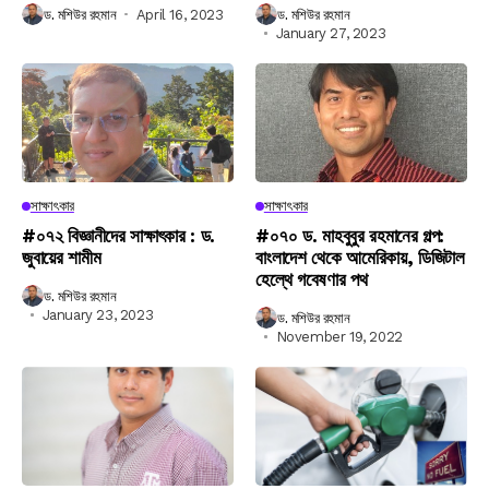
ড. মশিউর রহমান
April 16, 2023
ড. মশিউর রহমান
January 27, 2023
সাক্ষাৎকার
সাক্ষাৎকার
#০৭২ বিজ্ঞানীদের সাক্ষাৎকার : ড.
#০৭০ ড. মাহবুবুর রহমানের গল্প:
জুবায়ের শামীম
বাংলাদেশ থেকে আমেরিকায়, ডিজিটাল
হেল্থে গবেষণার পথ
ড. মশিউর রহমান
January 23, 2023
ড. মশিউর রহমান
November 19, 2022