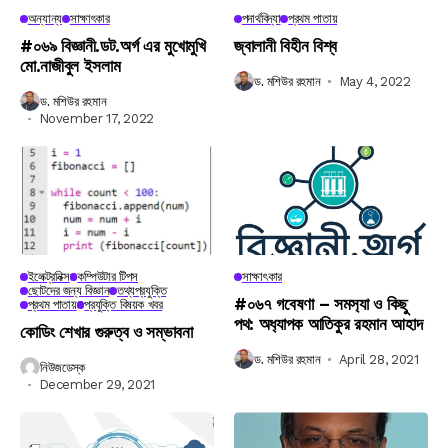
অন্যান্য
সাক্ষাৎকার
পদার্থবিদ্যা
প্রথম পাতায়
#০৬৯ বিজ্ঞানী.ডট.অর্গ এর মুখোমুখি
জ্বালানী বিহীন বিশ্ব
মো.নাজীবুল ইসলাম
ড. মশিউর রহমান
May 4, 2022
ড. মশিউর রহমান
November 17, 2022
ইলেক্ট্রনিক্স
কম্পিউটার টিপস
সাক্ষাৎকার
ছোটদের জন্য বিজ্ঞান
তথ্যপ্রযুক্তি
#০৬৭ গবেষণা – সমস‍্যা ও কিছু
প্রথম পাতায়
প্রযুক্তি বিষয়ক খবর
পথ: অধ‍্যাপক আতিকুর রহমান আহাদ
কোডিং শেখার গুরুত্ব ও সম্ভাবনা
ড. মশিউর রহমান
April 28, 2021
নিউজডেস্ক
December 29, 2021