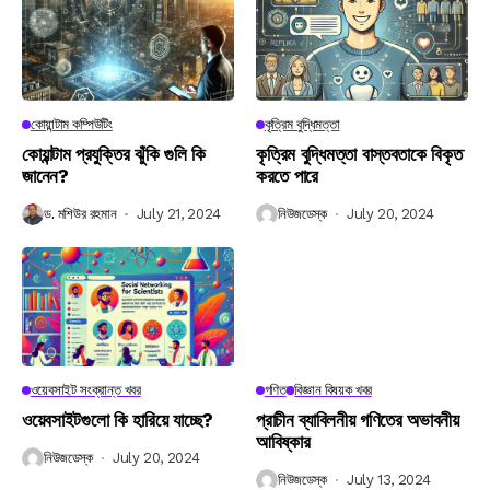
কোয়ান্টাম কম্পিউটিং
কৃত্রিম বুদ্ধিমত্তা
কোয়ান্টাম প্রযুক্তির ঝুঁকি গুলি কি
কৃত্রিম বুদ্ধিমত্তা বাস্তবতাকে বিকৃত
জানেন?
করতে পারে
ড. মশিউর রহমান
July 21, 2024
নিউজডেস্ক
July 20, 2024
ওয়েবসাইট সংক্রান্ত খবর
গণিত
বিজ্ঞান বিষয়ক খবর
ওয়েবসাইটগুলো কি হারিয়ে যাচ্ছে?
প্রাচীন ব্যাবিলনীয় গণিতের অভাবনীয়
আবিষ্কার
নিউজডেস্ক
July 20, 2024
নিউজডেস্ক
July 13, 2024