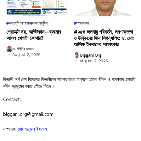
অন্তর্দৃষ্টি আলাপন
তথ্যপ্রযুক্তি
সাক্ষাৎকার
প্রোডাক্ট নয়, আউটকাম—ব্যবসার
#২৫৪ জলবায়ু পরিবর্তন, লবণাক্ততা
আসল খেলাটা কোথায়?
ও উদ্ভিদের জিন সিগন্যালিং: ড. মোঃ
আসিফ ইকবালের সাক্ষাৎকার
ড. মশিউর রহমান
August 2, 2026
Biggani Org
August 2, 2026
বিজ্ঞানী অর্গ দেশ বিদেশের বিজ্ঞানীদের সাক্ষাৎকারের মাধ্যমে তাদের জীবন ও গবেষণার গল্পগুলি
নবীন প্রজন্মের কাছে পৌছে দিচ্ছে।
Contact:
biggani.org@gmail.com
সম্পাদক:
মোঃ মঞ্জুরুল ইসলাম