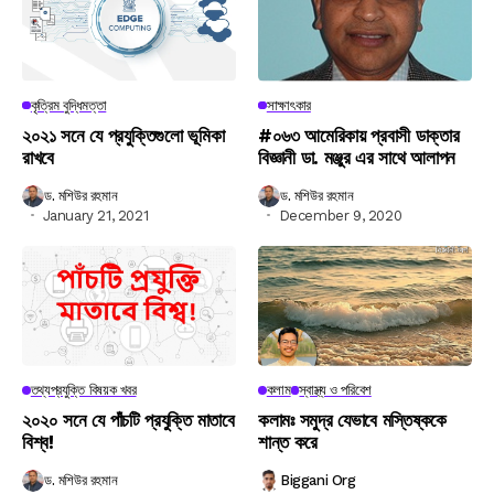
কৃত্রিম বুদ্ধিমত্তা
সাক্ষাৎকার
২০২১ সনে যে প্রযুক্তিগুলো ভূমিকা
#০৬৩ আমেরিকায় প্রবাসী ডাক্তার
রাখবে
বিজ্ঞানী ডা. মঞ্জুর এর সাথে আলাপন
ড. মশিউর রহমান
ড. মশিউর রহমান
January 21, 2021
December 9, 2020
তথ্যপ্রযুক্তি বিষয়ক খবর
কলাম
স্বাস্থ্য ও পরিবেশ
২০২০ সনে যে পাঁচটি প্রযুক্তি মাতাবে
কলামঃ সমুদ্র যেভাবে মস্তিষ্ককে
বিশ্ব!
শান্ত করে
ড. মশিউর রহমান
Biggani Org