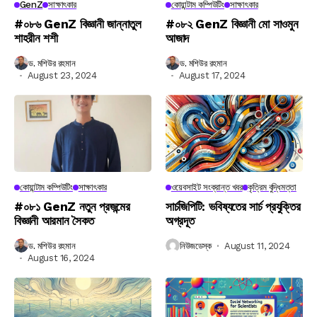
GenZ
সাক্ষাৎকার
কোয়ান্টাম কম্পিউটিং
সাক্ষাৎকার
#০৮৬ GenZ বিজ্ঞানী জান্নাতুল
#০৮২ GenZ বিজ্ঞানী মো সাওমুন
শাহরীন শশী
আজাদ
ড. মশিউর রহমান
ড. মশিউর রহমান
August 23, 2024
August 17, 2024
কোয়ান্টাম কম্পিউটিং
সাক্ষাৎকার
ওয়েবসাইট সংক্রান্ত খবর
কৃত্রিম বুদ্ধিমত্তা
#০৮১ GenZ নতুন প্রজন্মের
সার্চজিপিটি: ভবিষ্যতের সার্চ প্রযুক্তির
বিজ্ঞানী আরমান সৈকত
অগ্রদূত
ড. মশিউর রহমান
নিউজডেস্ক
August 11, 2024
August 16, 2024