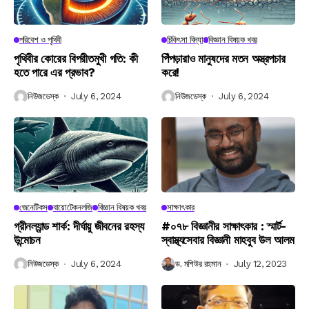
পরিবেশ ও পৃথিবী
চিকিৎসা বিদ্যা
বিজ্ঞান বিষয়ক খবর
পৃথিবীর কোরের বিপরীতমুখী গতি: কী
পিঁপড়ারাও মানুষদের মতন অস্ত্রপচার
হতে পারে এর প্রভাব?
করে!
নিউজডেস্ক
July 6, 2024
নিউজডেস্ক
July 6, 2024
জেনেটিকস
বায়োটেকনলজি
বিজ্ঞান বিষয়ক খবর
সাক্ষাৎকার
গ্রীনল্যান্ড শার্ক: দীর্ঘায়ু জীবনের রহস্য
#০৭৮ বিজ্ঞানীর সাক্ষাৎকার : স্মার্ট-
উন্মোচন
স্বাস্থ্যসেবার বিজ্ঞানী মাহবুব উল আলম
নিউজডেস্ক
July 6, 2024
ড. মশিউর রহমান
July 12, 2023