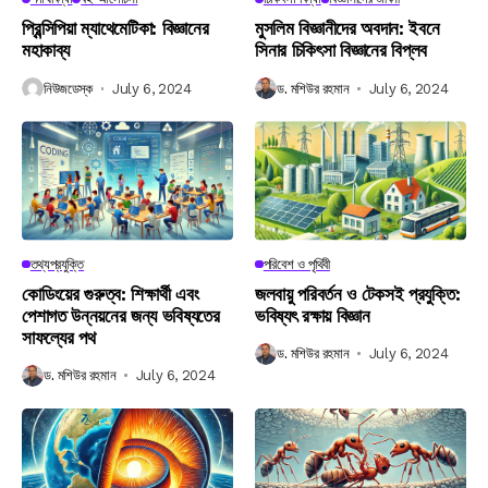
প্রিন্সিপিয়া ম্যাথেমেটিকা: বিজ্ঞানের
মুসলিম বিজ্ঞানীদের অবদান: ইবনে
মহাকাব্য
সিনার চিকিৎসা বিজ্ঞানের বিপ্লব
নিউজডেস্ক
July 6, 2024
ড. মশিউর রহমান
July 6, 2024
তথ্যপ্রযুক্তি
পরিবেশ ও পৃথিবী
কোডিংয়ের গুরুত্ব: শিক্ষার্থী এবং
জলবায়ু পরিবর্তন ও টেকসই প্রযুক্তি:
পেশাগত উন্নয়নের জন্য ভবিষ্যতের
ভবিষ্যৎ রক্ষায় বিজ্ঞান
সাফল্যের পথ
ড. মশিউর রহমান
July 6, 2024
ড. মশিউর রহমান
July 6, 2024