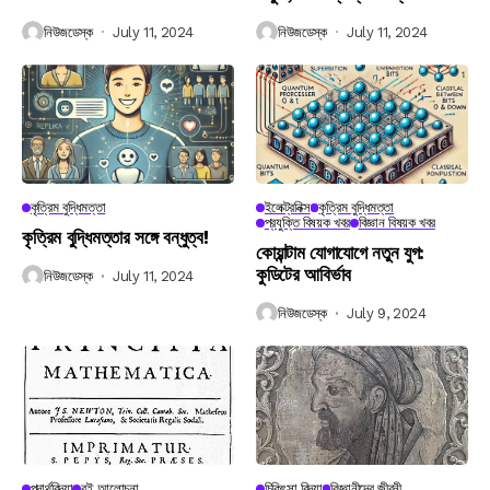
নিউজডেস্ক
July 11, 2024
নিউজডেস্ক
July 11, 2024
কৃত্রিম বুদ্ধিমত্তা
ইলেক্ট্রনিক্স
কৃত্রিম বুদ্ধিমত্তা
প্রযুক্তি বিষয়ক খবর
বিজ্ঞান বিষয়ক খবর
কৃত্রিম বুদ্ধিমত্তার সঙ্গে বন্ধুত্ব!
কোয়ান্টাম যোগাযোগে নতুন যুগ:
কুডিটের আবির্ভাব
নিউজডেস্ক
July 11, 2024
নিউজডেস্ক
July 9, 2024
পদার্থবিদ্যা
বই আলোচনা
চিকিৎসা বিদ্যা
বিজ্ঞানীদের জীবনী