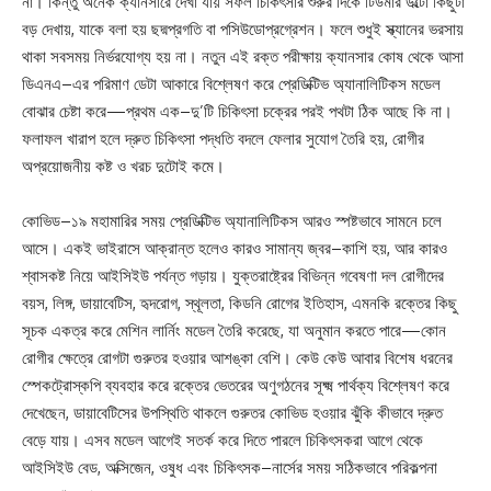
না। কিন্তু অনেক ক্যানসারে দেখা যায় সফল চিকিৎসার শুরুর দিকে টিউমার উল্টো কিছুটা
বড় দেখায়, যাকে বলা হয় ছদ্মপ্রগতি বা পসিউডোপ্রগ্রেশন। ফলে শুধুই স্ক্যানের ভরসায়
থাকা সবসময় নির্ভরযোগ্য হয় না। নতুন এই রক্ত পরীক্ষায় ক্যানসার কোষ থেকে আসা
ডিএনএ–এর পরিমাণ ডেটা আকারে বিশ্লেষণ করে প্রেডিক্টিভ অ্যানালিটিকস মডেল
বোঝার চেষ্টা করে—প্রথম এক–দু’টি চিকিৎসা চক্রের পরই পথটা ঠিক আছে কি না।
ফলাফল খারাপ হলে দ্রুত চিকিৎসা পদ্ধতি বদলে ফেলার সুযোগ তৈরি হয়, রোগীর
অপ্রয়োজনীয় কষ্ট ও খরচ দুটোই কমে।
কোভিড–১৯ মহামারির সময় প্রেডিক্টিভ অ্যানালিটিকস আরও স্পষ্টভাবে সামনে চলে
আসে। একই ভাইরাসে আক্রান্ত হলেও কারও সামান্য জ্বর–কাশি হয়, আর কারও
শ্বাসকষ্ট নিয়ে আইসিইউ পর্যন্ত গড়ায়। যুক্তরাষ্ট্রের বিভিন্ন গবেষণা দল রোগীদের
বয়স, লিঙ্গ, ডায়াবেটিস, হৃদরোগ, স্থূলতা, কিডনি রোগের ইতিহাস, এমনকি রক্তের কিছু
সূচক একত্র করে মেশিন লার্নিং মডেল তৈরি করেছে, যা অনুমান করতে পারে—কোন
রোগীর ক্ষেত্রে রোগটা গুরুতর হওয়ার আশঙ্কা বেশি। কেউ কেউ আবার বিশেষ ধরনের
স্পেকট্রোস্কপি ব্যবহার করে রক্তের ভেতরের অণুগঠনের সূক্ষ্ম পার্থক্য বিশ্লেষণ করে
দেখেছেন, ডায়াবেটিসের উপস্থিতি থাকলে গুরুতর কোভিড হওয়ার ঝুঁকি কীভাবে দ্রুত
বেড়ে যায়। এসব মডেল আগেই সতর্ক করে দিতে পারলে চিকিৎসকরা আগে থেকে
আইসিইউ বেড, অক্সিজেন, ওষুধ এবং চিকিৎসক–নার্সের সময় সঠিকভাবে পরিকল্পনা