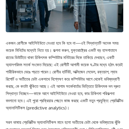
একজন রোগীকে আইসিইউতে নেওয়া হবে কি হবে না—এই সিদ্ধান্তটি অনেক সময়
কয়েক মিনিটের মধ্যেই নিতে হয়। কল্পনা করুন, যুক্তরাষ্ট্রের একটি বড় হাসপাতালে
রাতের ডিউটিতে থাকা চিকিৎসক কম্পিউটার মনিটরের দিকে তাকিয়ে দেখছেন, একটি
অ্যালগরিদম সতর্ক সংকেত দিয়েছে: এই রোগীটি আগামী কয়েক ঘণ্টার মধ্যে হঠাৎ করেই
শারীরিকভাবে ভেঙে পড়তে পারেন। রোগীর হার্টবিট, অক্সিজেন লেভেল, রক্তচাপ, ল্যাব
রিপোর্ট ও অতীতের ডেটা একসাথে বিশ্লেষণ করে কম্পিউটার আগে থেকেই ভবিষ্যদ্বাণী
করছে, কে কতটা ঝুঁকিতে আছে। এই আগাম সতর্কবার্তার ভিত্তিতে চিকিৎসক দল দ্রুত
সিদ্ধান্ত নিচ্ছেন—কাকে আগে আইসিইউতে নেওয়া হবে, কার চিকিৎসা পরিকল্পনা
বদলানো হবে। এই পুরো প্রক্রিয়ার পেছনে কাজ করছে একটি নতুন প্রযুক্তি: প্রেডিক্টিভ
অ্যানালিটিকস (predictive analytics)।
সরল ভাষায় প্রেডিক্টিভ অ্যানালিটিকস মানে হলো অতীতের ডেটা থেকে ভবিষ্যতের ঝুঁকি