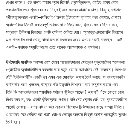
দেখার কাজে। এত হাজার হাজার ল্যাব রিপোর্ট, প্রেসক্রিপশন, নোটের মধ্যে থেকে
প্রয়োজনীয় তথ্য খুঁজে বের করা নিছকই এক ধরনের মানসিক চাপ। কিছু হাসপাতাল
পরীক্ষামূলকভাবে এআই–চালিত ইএইচআর ইন্টারফেস ব্যবহার করে দেখেছে, যেখানে
অ্যালগরিদম নিজেই গুরুত্বপূর্ণ তথ্যগুলো সাজিয়ে এনে, ঝুঁকির স্কোর হিসাব করে,
সম্ভাব্য চিকিৎসা বিকল্পের একটি তালিকা দেখিয়ে দেয়। গ্যাস্ট্রোএন্টারোলজি বিভাগের
এক গবেষণায় দেখা গেছে, বারো জন চিকিৎসকের মধ্যে এগারো জনই বলেছেন—এই
এআই–সহায়ক পদ্ধতি আগের চেয়ে অনেক আরামদায়ক ও কার্যকর।
দীর্ঘমেয়াদি মানসিক অবক্ষয় রোগ যেমন আলঝেইমারের ক্ষেত্রেও যুক্তরাষ্ট্রের গবেষকরা
প্রেডিক্টিভ অ্যানালিটিকস ব্যবহার করে নতুন ধরণের সমাধানের চেষ্টা করছেন। মিশিগান
স্টেট ইউনিভার্সিটির একটি দল এমন এক মোবাইল অ্যাপ তৈরি করছে, যা ব্যবহারকারীর
কথাবার্তার ধরণ, শব্দচয়ন, বাক্যের গতি ইত্যাদি বিশ্লেষণ করে অনুমান করতে পারে—
তিনি কি আলঝেইমারের প্রাথমিক পর্যায়ের ঝুঁকিতে আছেন? অ্যাপটি নিজে কোনো রোগ
নির্ণয় করে না, বরং একটি ঝুঁকিস্কোর দেখায়। যদি সেই স্কোর বেশি হয়, ব্যবহারকারীকে
আগেই বোঝায়—সময় নষ্ট না করে একবার বিশেষজ্ঞ চিকিৎসকের কাছে যাওয়া উচিত।
এতে করে “বহু দেরিতে ধরা পড়া” রোগের ক্ষেত্রে অন্তত কিছুটা আগাম প্রস্তুতির সুযোগ
তৈরি হয়।