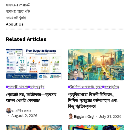
সাক্ষাৎকার প্রোজেক্ট
গবেষণায় হাতে খড়ি
তোমাকেই খুঁজছি
About Us
Related Articles
অন্তর্দৃষ্টি আলাপন
তথ্যপ্রযুক্তি
উচ্চশিক্ষা ও গবেষণার সুযোগ
তথ্যপ্রযুক্তি
প্রোডাক্ট নয়, আউটকাম—ব্যবসার
প্রযুক্তিখাতে বিদেশী বিনিয়োগ,
আসল খেলাটা কোথায়?
শিক্ষিত প্রজন্মের কর্মসংস্হান এবং
কিছু প্রতিবন্ধকতা
ড. মশিউর রহমান
August 2, 2026
Biggani Org
July 31, 2026