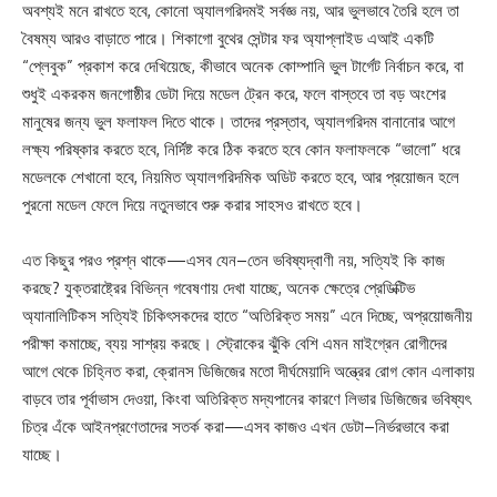
অবশ্যই মনে রাখতে হবে, কোনো অ্যালগরিদমই সর্বজ্ঞ নয়, আর ভুলভাবে তৈরি হলে তা
বৈষম্য আরও বাড়াতে পারে। শিকাগো বুথের সেন্টার ফর অ্যাপ্লাইড এআই একটি
“প্লেবুক” প্রকাশ করে দেখিয়েছে, কীভাবে অনেক কোম্পানি ভুল টার্গেট নির্বাচন করে, বা
শুধুই একরকম জনগোষ্ঠীর ডেটা দিয়ে মডেল ট্রেন করে, ফলে বাস্তবে তা বড় অংশের
মানুষের জন্য ভুল ফলাফল দিতে থাকে। তাদের প্রস্তাব, অ্যালগরিদম বানানোর আগে
লক্ষ্য পরিষ্কার করতে হবে, নির্দিষ্ট করে ঠিক করতে হবে কোন ফলাফলকে “ভালো” ধরে
মডেলকে শেখানো হবে, নিয়মিত অ্যালগরিদমিক অডিট করতে হবে, আর প্রয়োজন হলে
পুরনো মডেল ফেলে দিয়ে নতুনভাবে শুরু করার সাহসও রাখতে হবে।
এত কিছুর পরও প্রশ্ন থাকে—এসব যেন–তেন ভবিষ্যদ্বাণী নয়, সত্যিই কি কাজ
করছে? যুক্তরাষ্ট্রের বিভিন্ন গবেষণায় দেখা যাচ্ছে, অনেক ক্ষেত্রে প্রেডিক্টিভ
অ্যানালিটিকস সত্যিই চিকিৎসকদের হাতে “অতিরিক্ত সময়” এনে দিচ্ছে, অপ্রয়োজনীয়
পরীক্ষা কমাচ্ছে, ব্যয় সাশ্রয় করছে। স্ট্রোকের ঝুঁকি বেশি এমন মাইগ্রেন রোগীদের
আগে থেকে চিহ্নিত করা, ক্রোনস ডিজিজের মতো দীর্ঘমেয়াদি অন্ত্রের রোগ কোন এলাকায়
বাড়বে তার পূর্বাভাস দেওয়া, কিংবা অতিরিক্ত মদ্যপানের কারণে লিভার ডিজিজের ভবিষ্যৎ
চিত্র এঁকে আইনপ্রণেতাদের সতর্ক করা—এসব কাজও এখন ডেটা–নির্ভরভাবে করা
যাচ্ছে।