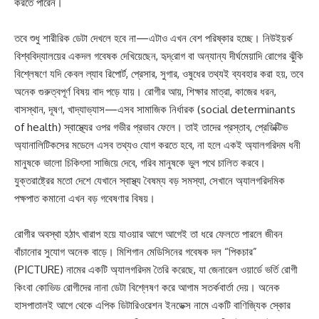
করতে পারেন।
তবে শুধু শারীরিক ডেটা দেখলে হবে না—এটাও এখন বেশ পরিষ্কার হচ্ছে। নিউইয়র্ক
বিশ্ববিদ্যালয়ের একদল গবেষক দেখিয়েছেন, হৃদ্‌রোগ বা অন্যান্য দীর্ঘমেয়াদি রোগের ঝুঁকি
বিশ্লেষণে যদি কেবল ল্যাব রিপোর্ট, প্রেসার, সুগার, ওষুধের তথ্যই ব্যবহার করা হয়, তবে
অনেক গুরুত্বপূর্ণ বিষয় বাদ পড়ে যায়। রোগীর আয়, শিক্ষার মাত্রা, কাজের ধরন,
বাসস্থান, দূষণ, খাদ্যাভ্যাস—এসব সামাজিক নির্ধারক (social determinants
of health) স্বাস্থ্যের ওপর গভীর প্রভাব ফেলে। তাই তাদের প্রস্তাব, প্রেডিক্টিভ
অ্যানালিটিকসের মডেলে এসব তথ্যও যোগ করতে হবে, না হলে একই অ্যালগরিদম ধনী
মানুষকে ভালো চিকিৎসা সাজিয়ে দেবে, গরিব মানুষকে ভুল পথে চালিত করবে।
যুক্তরাষ্ট্রের মতো দেশে যেখানে স্বাস্থ্য বৈষম্য বড় সমস্যা, সেখানে অ্যালগরিদমিক
পক্ষপাত কমানো এখন বড় গবেষণার বিষয়।
রোগীর অবস্থা হঠাৎ খারাপ হয়ে যাওয়ার আগে আগেই তা ধরে ফেলতে পারলে জীবন
বাঁচানোর সুযোগ অনেক বাড়ে। মিশিগান মেডিসিনের গবেষক দল “পিকচার”
(PICTURE) নামের একটি অ্যালগরিদম তৈরি করেছে, যা জেনারেল ওয়ার্ডে ভর্তি রোগী
কিংবা কোভিড রোগীদের নানা ডেটা বিশ্লেষণ করে আগাম সতর্কবার্তা দেয়। অনেক
হাসপাতালই আগে থেকে এপিক ডিটারিওরেশন ইনডেক্স নামে একটি বাণিজ্যিক স্কোর