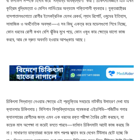
বা ফলাফল সম্পর্কে হিসাব করে ‘সম্ভাব্য ভবিষ্যদ্বাণী’ করা। চিকিৎসাবিজ্ঞানে এটি এখন
কৃত্রিম বুদ্ধিমত্তা ও মেশিন লার্নিংয়ের অন্যতম শক্তিশালী ব্যবহার। যুক্তরাষ্ট্রের
হাসপাতালগুলোতে রোগীর ইলেকট্রনিক হেলথ রেকর্ড, ল্যাব রিপোর্ট, ওষুধের ইতিহাস,
সামাজিক ও অর্থনৈতিক অবস্থা—এ সব কিছু একত্র করে মডেলগুলো শিখে নিচ্ছে,
কোন ধরনের রোগী কখন বেশি ঝুঁকির মুখে পড়ে, কোন ওষুধ কার ক্ষেত্রে ভালো কাজ
করবে, আর কে দ্রুত অবনতি হওয়ার আশঙ্কায় আছে।
চিকিৎসা সিদ্ধান্ত নেওয়ার ক্ষেত্রে এই প্রযুক্তির সবচেয়ে নাটকীয় উদাহরণ দেখা যায়
ক্যানসার চিকিৎসায়। মিশিগান বিশ্ববিদ্যালয়ের গবেষকরা এইচপিভি–পজিটিভ গলার
ক্যানসারের রোগীদের জন্য এমন এক ধরনের রক্ত পরীক্ষা তৈরির চেষ্টা করছেন, যা
কয়েক মাস অপেক্ষা না করেই বলতে পারবে—বর্তমান চিকিৎসাটা আদৌ কাজ করছে কি
না। সাধারণত ডাক্তাররা কয়েক মাস পরপর স্ক্যান করে দেখেন টিউমার ছোট হচ্ছে কি