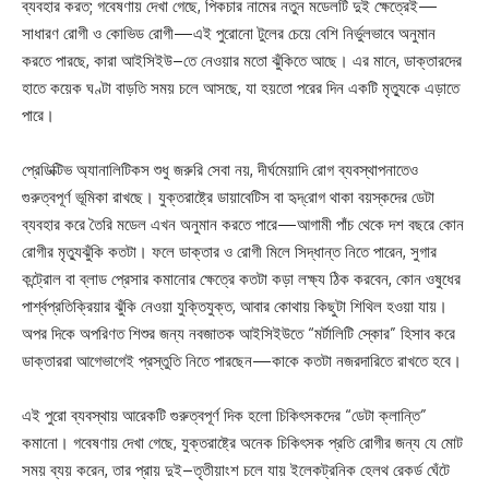
ব্যবহার করত; গবেষণায় দেখা গেছে, পিকচার নামের নতুন মডেলটি দুই ক্ষেত্রেই—
সাধারণ রোগী ও কোভিড রোগী—এই পুরোনো টুলের চেয়ে বেশি নির্ভুলভাবে অনুমান
করতে পারছে, কারা আইসিইউ–তে নেওয়ার মতো ঝুঁকিতে আছে। এর মানে, ডাক্তারদের
হাতে কয়েক ঘণ্টা বাড়তি সময় চলে আসছে, যা হয়তো পরের দিন একটি মৃত্যুকে এড়াতে
পারে।
প্রেডিক্টিভ অ্যানালিটিকস শুধু জরুরি সেবা নয়, দীর্ঘমেয়াদি রোগ ব্যবস্থাপনাতেও
গুরুত্বপূর্ণ ভূমিকা রাখছে। যুক্তরাষ্ট্রে ডায়াবেটিস বা হৃদ্‌রোগ থাকা বয়স্কদের ডেটা
ব্যবহার করে তৈরি মডেল এখন অনুমান করতে পারে—আগামী পাঁচ থেকে দশ বছরে কোন
রোগীর মৃত্যুঝুঁকি কতটা। ফলে ডাক্তার ও রোগী মিলে সিদ্ধান্ত নিতে পারেন, সুগার
কন্ট্রোল বা ব্লাড প্রেসার কমানোর ক্ষেত্রে কতটা কড়া লক্ষ্য ঠিক করবেন, কোন ওষুধের
পার্শ্বপ্রতিক্রিয়ার ঝুঁকি নেওয়া যুক্তিযুক্ত, আবার কোথায় কিছুটা শিথিল হওয়া যায়।
অপর দিকে অপরিণত শিশুর জন্য নবজাতক আইসিইউতে “মর্টালিটি স্কোর” হিসাব করে
ডাক্তাররা আগেভাগেই প্রস্তুতি নিতে পারছেন—কাকে কতটা নজরদারিতে রাখতে হবে।
এই পুরো ব্যবস্থায় আরেকটি গুরুত্বপূর্ণ দিক হলো চিকিৎসকদের “ডেটা ক্লান্তি”
কমানো। গবেষণায় দেখা গেছে, যুক্তরাষ্ট্রে অনেক চিকিৎসক প্রতি রোগীর জন্য যে মোট
সময় ব্যয় করেন, তার প্রায় দুই–তৃতীয়াংশ চলে যায় ইলেকট্রনিক হেলথ রেকর্ড ঘেঁটে