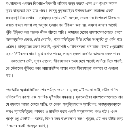
বাংলাদেশের একজন কিশোর–কিশোরী পাঠকের জন্য হয়তো এসব গল্প প্রথমে অনেক
দূরের বাস্তবতা মনে হতে পারে। কিন্তু যুক্তরাষ্ট্রের উদাহরণগুলো আমাদের একটা
গুরুত্বপূর্ণ দিক দেখায়—স্বাস্থ্যব্যবস্থায় ডেটা সংগ্রহ, সংরক্ষণ ও বিশ্লেষণ ঠিকভাবে
করতে পারলে আমরা শুধু অসুস্থ হওয়ার পর চিকিৎসা করা নয়, অসুস্থ হওয়ার আগেই
ঝুঁকি চিহ্নিত করে অনেক জীবন বাঁচাতে পারি। আমাদের দেশের হাসপাতালগুলোতে এখনো
ইলেকট্রনিক রেকর্ড, ডেটা শেয়ারিং, গবেষণাভিত্তিক নীতি তৈরির সংস্কৃতি খুব বেশি গড়ে
ওঠেনি। ভবিষ্যতের তরুণ বিজ্ঞানী, প্রকৌশলী ও চিকিৎসকরা যদি আজ থেকেই প্রেডিক্টিভ
অ্যানালিটিকসের ধারণা বুঝে রাখতে পারেন, তাহলে হয়তো একদিন আমরাও বলতে পারব
—রক্তচাপের ডেটা, সুগার লেভেল, জীবনযাত্রার তথ্য দেখে আগেই জানিয়ে দিতে পারছি,
কে স্ট্রোকের ঝুঁকিতে, কার ডায়ালাইসিস লাগার আগে জীবনযাত্রা বদলালে তা এড়ানো
যায়।
প্রেডিক্টিভ অ্যানালিটিকস শেষ পর্যন্ত কোনো যাদু নয়; এটি ভালো ডেটা, সঠিক গণিত,
দায়িত্বশীল নকশা এবং মানবিক দৃষ্টিভঙ্গির সমন্বয়। যুক্তরাষ্ট্রের হাসপাতালগুলোতে তার
যে ব্যবহার আমরা দেখতে পাচ্ছি, তা কেবল প্রযুক্তিগত অগ্রগতি নয়, স্বাস্থ্যব্যবস্থাকে
আরও ন্যায়ভিত্তিক, কার্যকর ও মানবিক করার একটি সম্ভাবনাময় পথও বটে। এখন
প্রশ্ন শুধু একটাই—আমরা, বিশেষ করে বাংলাদেশের তরুণ প্রজন্ম, এই পথে হাঁটার জন্য
নিজেদের কতটা প্রস্তুত করছি।