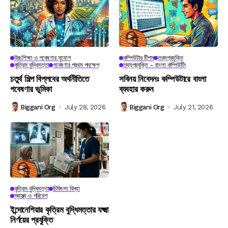
উচ্চশিক্ষা ও গবেষণার সুযোগ
কম্পিউটার টিপস
তথ্যপ্রযুক্তি
কৃত্রিম বুদ্ধিমত্তা
গবেষণার প্রথম পদক্ষেপ
তথ্যপ্রযুক্তি - বাংলা কম্পিউটিং
চতুর্থ শিল্প বিপ্লবের অর্থনীতিতে
সবিনয় নিবেদনঃ কম্পিউটারে বাংলা
গবেষণার ভূমিকা
ব্যবহার করুন
Biggani Org
July 28, 2026
Biggani Org
July 21, 2026
কৃত্রিম বুদ্ধিমত্তা
চিকিৎসা বিদ্যা
স্বাস্থ্য ও পরিবেশ
ইন্দোনেশিয়ার কৃত্রিম বুদ্ধিমত্তার যক্ষ্মা
নির্ণয়ের প্রযুক্তি