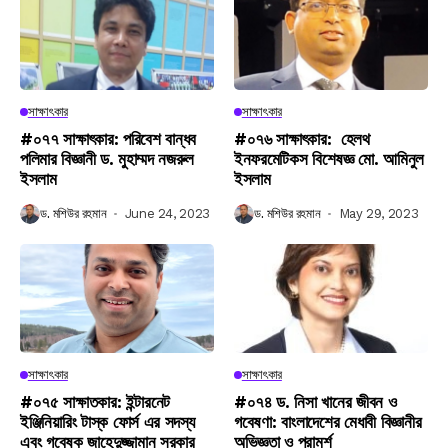
সাক্ষাৎকার
সাক্ষাৎকার
#০৭৭ সাক্ষাৎকার: পরিবেশ বান্ধব
#০৭৬ সাক্ষাৎকার: হেলথ
পলিমার বিজ্ঞানী ড. মুহাম্মদ নজরুল
ইনফরমেটিকস বিশেষজ্ঞ মো. আমিনুল
ইসলাম
ইসলাম
ড. মশিউর রহমান
June 24, 2023
ড. মশিউর রহমান
May 29, 2023
সাক্ষাৎকার
সাক্ষাৎকার
#০৭৫ সাক্ষাতকার: ইন্টারনেট
#০৭৪ ড. নিসা খানের জীবন ও
ইঞ্জিনিয়ারিং টাস্ক ফোর্স এর সদস্য
গবেষণা: বাংলাদেশের মেধাবী বিজ্ঞানীর
এবং গবেষক জাহেদুজ্জামান সরকার
অভিজ্ঞতা ও পরামর্শ