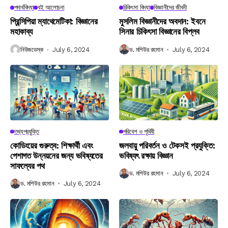
পদার্থবিদ্যা
বই আলোচনা
চিকিৎসা বিদ্যা
বিজ্ঞানীদের জীবনী
প্রিন্সিপিয়া ম্যাথেমেটিকা: বিজ্ঞানের
মুসলিম বিজ্ঞানীদের অবদান: ইবনে
মহাকাব্য
সিনার চিকিৎসা বিজ্ঞানের বিপ্লব
নিউজডেস্ক
July 6, 2024
ড. মশিউর রহমান
July 6, 2024
তথ্যপ্রযুক্তি
পরিবেশ ও পৃথিবী
কোডিংয়ের গুরুত্ব: শিক্ষার্থী এবং
জলবায়ু পরিবর্তন ও টেকসই প্রযুক্তি:
পেশাগত উন্নয়নের জন্য ভবিষ্যতের
ভবিষ্যৎ রক্ষায় বিজ্ঞান
সাফল্যের পথ
ড. মশিউর রহমান
July 6, 2024
ড. মশিউর রহমান
July 6, 2024