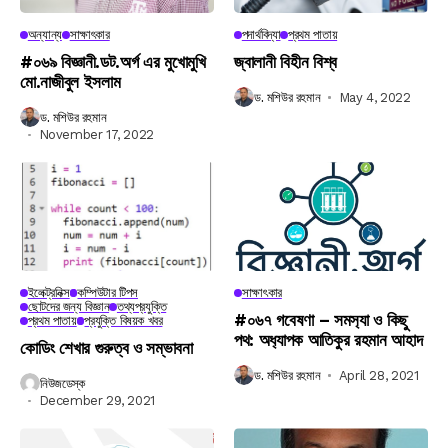
অন্যান্য
সাক্ষাৎকার
পদার্থবিদ্যা
প্রথম পাতায়
#০৬৯ বিজ্ঞানী.ডট.অর্গ এর মুখোমুখি
জ্বালানী বিহীন বিশ্ব
মো.নাজীবুল ইসলাম
ড. মশিউর রহমান
May 4, 2022
ড. মশিউর রহমান
November 17, 2022
ইলেক্ট্রনিক্স
কম্পিউটার টিপস
সাক্ষাৎকার
ছোটদের জন্য বিজ্ঞান
তথ্যপ্রযুক্তি
#০৬৭ গবেষণা – সমস‍্যা ও কিছু
প্রথম পাতায়
প্রযুক্তি বিষয়ক খবর
পথ: অধ‍্যাপক আতিকুর রহমান আহাদ
কোডিং শেখার গুরুত্ব ও সম্ভাবনা
ড. মশিউর রহমান
April 28, 2021
নিউজডেস্ক
December 29, 2021