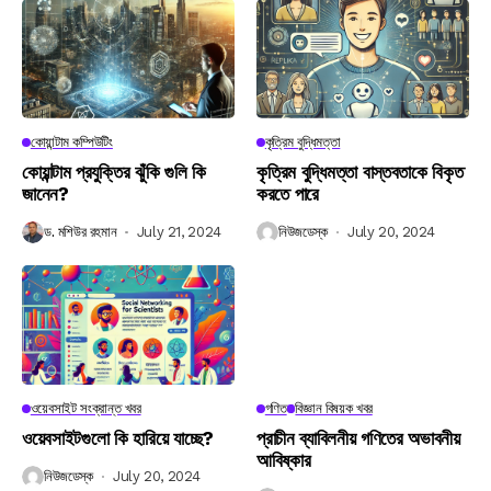
কোয়ান্টাম কম্পিউটিং
কৃত্রিম বুদ্ধিমত্তা
কোয়ান্টাম প্রযুক্তির ঝুঁকি গুলি কি
কৃত্রিম বুদ্ধিমত্তা বাস্তবতাকে বিকৃত
জানেন?
করতে পারে
ড. মশিউর রহমান
July 21, 2024
নিউজডেস্ক
July 20, 2024
ওয়েবসাইট সংক্রান্ত খবর
গণিত
বিজ্ঞান বিষয়ক খবর
ওয়েবসাইটগুলো কি হারিয়ে যাচ্ছে?
প্রাচীন ব্যাবিলনীয় গণিতের অভাবনীয়
আবিষ্কার
নিউজডেস্ক
July 20, 2024