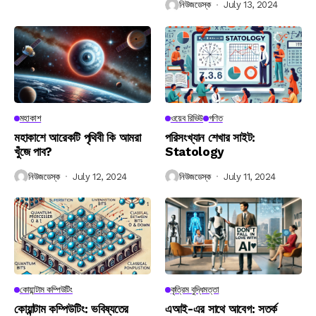
নিউজডেস্ক
July 13, 2024
মহাকাশ
ওয়েব রিভিউ
গণিত
মহাকাশে আরেকটি পৃথিবী কি আমরা
পরিসংখ্যান শেখার সাইট:
খুঁজে পাব?
Statology
নিউজডেস্ক
July 12, 2024
নিউজডেস্ক
July 11, 2024
কোয়ান্টাম কম্পিউটিং
কৃত্রিম বুদ্ধিমত্তা
কোয়ান্টাম কম্পিউটিং: ভবিষ্যতের
এআই-এর সাথে আবেগ: সতর্ক