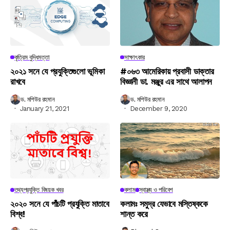
কৃত্রিম বুদ্ধিমত্তা
সাক্ষাৎকার
২০২১ সনে যে প্রযুক্তিগুলো ভূমিকা
#০৬৩ আমেরিকায় প্রবাসী ডাক্তার
রাখবে
বিজ্ঞানী ডা. মঞ্জুর এর সাথে আলাপন
ড. মশিউর রহমান
ড. মশিউর রহমান
January 21, 2021
December 9, 2020
তথ্যপ্রযুক্তি বিষয়ক খবর
কলাম
স্বাস্থ্য ও পরিবেশ
২০২০ সনে যে পাঁচটি প্রযুক্তি মাতাবে
কলামঃ সমুদ্র যেভাবে মস্তিষ্ককে
বিশ্ব!
শান্ত করে