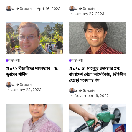
ড. মশিউর রহমান
April 16, 2023
ড. মশিউর রহমান
January 27, 2023
সাক্ষাৎকার
সাক্ষাৎকার
#০৭২ বিজ্ঞানীদের সাক্ষাৎকার : ড.
#০৭০ ড. মাহবুবুর রহমানের গল্প:
জুবায়ের শামীম
বাংলাদেশ থেকে আমেরিকায়, ডিজিটাল
হেল্থে গবেষণার পথ
ড. মশিউর রহমান
January 23, 2023
ড. মশিউর রহমান
November 19, 2022