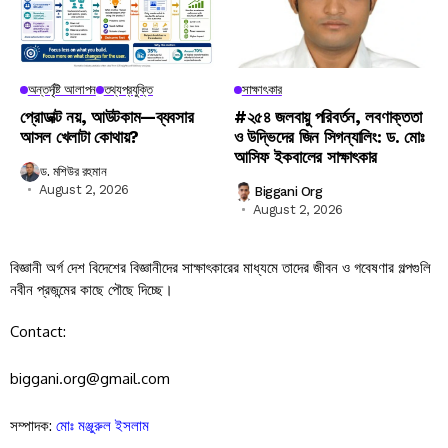
অন্তর্দৃষ্টি আলাপন
তথ্যপ্রযুক্তি
সাক্ষাৎকার
প্রোডাক্ট নয়, আউটকাম—ব্যবসার
#২৫৪ জলবায়ু পরিবর্তন, লবণাক্ততা
আসল খেলাটা কোথায়?
ও উদ্ভিদের জিন সিগন্যালিং: ড. মোঃ
আসিফ ইকবালের সাক্ষাৎকার
ড. মশিউর রহমান
August 2, 2026
Biggani Org
August 2, 2026
বিজ্ঞানী অর্গ দেশ বিদেশের বিজ্ঞানীদের সাক্ষাৎকারের মাধ্যমে তাদের জীবন ও গবেষণার গল্পগুলি
নবীন প্রজন্মের কাছে পৌছে দিচ্ছে।
Contact:
biggani.org@gmail.com
সম্পাদক:
মোঃ মঞ্জুরুল ইসলাম