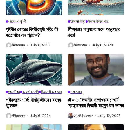
পরিবেশ ও পৃথিবী
চিকিৎসা বিদ্যা
বিজ্ঞান বিষয়ক খবর
পৃথিবীর কোরের বিপরীতমুখী গতি: কী
পিঁপড়ারাও মানুষদের মতন অস্ত্রপচার
হতে পারে এর প্রভাব?
করে!
নিউজডেস্ক
July 6, 2024
নিউজডেস্ক
July 6, 2024
জেনেটিকস
বায়োটেকনলজি
বিজ্ঞান বিষয়ক খবর
সাক্ষাৎকার
গ্রীনল্যান্ড শার্ক: দীর্ঘায়ু জীবনের রহস্য
#০৭৮ বিজ্ঞানীর সাক্ষাৎকার : স্মার্ট-
উন্মোচন
স্বাস্থ্যসেবার বিজ্ঞানী মাহবুব উল আলম
নিউজডেস্ক
July 6, 2024
ড. মশিউর রহমান
July 12, 2023