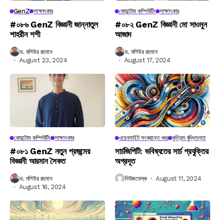
GenZ
সাক্ষাৎকার
কোয়ান্টাম কম্পিউটিং
সাক্ষাৎকার
#০৮৬ GenZ বিজ্ঞানী জান্নাতুল
#০৮২ GenZ বিজ্ঞানী মো সাওমুন
শাহরীন শশী
আজাদ
ড. মশিউর রহমান
ড. মশিউর রহমান
August 23, 2024
August 17, 2024
কোয়ান্টাম কম্পিউটিং
সাক্ষাৎকার
ওয়েবসাইট সংক্রান্ত খবর
কৃত্রিম বুদ্ধিমত্তা
#০৮১ GenZ নতুন প্রজন্মের
সার্চজিপিটি: ভবিষ্যতের সার্চ প্রযুক্তির
বিজ্ঞানী আরমান সৈকত
অগ্রদূত
ড. মশিউর রহমান
নিউজডেস্ক
August 11, 2024
August 16, 2024