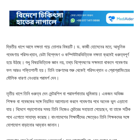
দ্বিতীয় ধাপে আসে দক্ষতা গড়ে তোলার বিষয়টি। ড. কাজী হোসেনের মতে, আধুনিক
গবেষণায় পরিসংখ্যান, ডেটা বিশ্লেষণ ও কম্পিউটারভিত্তিক দক্ষতা ক্রমেই গুরুত্বপূর্ণ
হয়ে উঠছে। শুধু বিষয়ভিত্তিক জ্ঞান নয়, তথ্য বিশ্লেষণের সক্ষমতা থাকলে গবেষণার
ফল আরও শক্তিশালী হয়। তিনি তরুণদের শুরু থেকেই পরিসংখ্যান ও প্রোগ্রামিংয়ের
মৌলিক ধারণা নেওয়ার পরামর্শ দেন।
তৃতীয় ধাপে তিনি গুরুত্ব দেন মেন্টরশিপ বা পরামর্শদাতার ভূমিকায়। একজন অভিজ্ঞ
শিক্ষক বা গবেষকের সঙ্গে নিয়মিত আলোচনা করলে গবেষণার পথে অনেক ভুল এড়ানো
যায়। বিদেশে পড়াশোনার সময় তিনি নিজেও মেন্টরের সহায়তা পেয়েছেন, যা তাকে সঠিক
পথে এগোতে সাহায্য করেছে। বাংলাদেশের শিক্ষার্থীদের ক্ষেত্রেও তিনি শিক্ষকদের সঙ্গে
যোগাযোগ বাড়ানোর আহ্বান জানান।