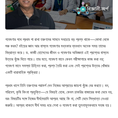
গবেষণার পথে প্রথম পা রাখা তরুণদের সামনে সবচেয়ে বড় প্রশ্ন থাকে—কোথা থেকে
শুরু করব? বইয়ের জ্ঞান আর বাস্তব গবেষণার মধ্যকার ব্যবধান অনেক সময় তাদের
বিভ্রান্ত করে। ড. কাজী হোসেনের জীবন ও গবেষণার অভিজ্ঞতা এই প্রশ্নের বাস্তব
উত্তর খুঁজে দিতে পারে। তার মতে, গবেষণা মানে কেবল পরীক্ষাগারে কাজ করা নয়;
গবেষণা মানে সমস্যা চিহ্নিত করা, প্রশ্ন তৈরি করা এবং সেই প্রশ্নের উত্তর খোঁজার
একটি ধারাবাহিক প্রক্রিয়া।
প্রথম ধাপে তিনি তরুণদের পরামর্শ দেন নিজের আগ্রহের জায়গা খুঁজে বের করতে। বন,
পরিবেশ, কৃষি কিংবা প্রযুক্তি—যে বিষয়ই হোক, কেবল চাকরির বাজারের কথা ভেবে নয়,
বরং বিষয়টির সঙ্গে নিজের দীর্ঘমেয়াদি আগ্রহ আছে কি না, সেটি ভেবে সিদ্ধান্ত নেওয়া
জরুরি। আগ্রহ থাকলে দীর্ঘ সময় ধরে শেখা ও গবেষণা করা তুলনামূলকভাবে সহজ হয়।