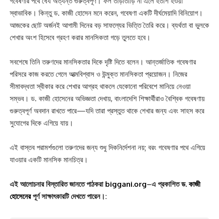
গবেষণার পথে ধৈর্য অত্যন্ত গুরুত্বপূর্ণ। ফল তাড়াতাড়ি না এলে হতাশ হওয়া
স্বাভাবিক। কিন্তু ড. কাজী হোসেন মনে করেন, গবেষণা একটি দীর্ঘমেয়াদি বিনিয়োগ।
আজকের ছোট অর্জনই আগামী দিনের বড় সাফল্যের ভিত্তি তৈরি করে। ব্যর্থতা বা ভুলকে
শেখার অংশ হিসেবে গ্রহণ করার মানসিকতা গড়ে তুলতে হবে।
সবশেষে তিনি তরুণদের মানসিকতার দিকে দৃষ্টি দিতে বলেন। আন্তর্জাতিক গবেষণার
পরিসরে কাজ করতে গেলে আত্মবিশ্বাস ও উন্মুক্ত মানসিকতা প্রয়োজন। নিজের
সীমাবদ্ধতা স্বীকার করে শেখার আগ্রহ থাকলে যেকোনো পরিবেশে মানিয়ে নেওয়া
সম্ভব। ড. কাজী হোসেনের অভিজ্ঞতা দেখায়, বাংলাদেশি শিক্ষার্থীরাও বৈশ্বিক গবেষণায়
গুরুত্বপূর্ণ অবদান রাখতে পারে—যদি তারা প্রস্তুত থাকে শেখার জন্য এবং সাহস করে
সুযোগের দিকে এগিয়ে যায়।
এই বাস্তব পরামর্শগুলো তরুণদের জন্য শুধু দিকনির্দেশনা নয়; বরং গবেষণার পথে এগিয়ে
যাওয়ার একটি মানসিক মানচিত্র।
এই আলোচনার বিস্তারিত জানতে পাঠকরা
biggani.org
–এ প্রকাশিত
ড. কাজী
হোসেনের
পূর্ণ সাক্ষাৎকারটি দেখতে পারেন।: