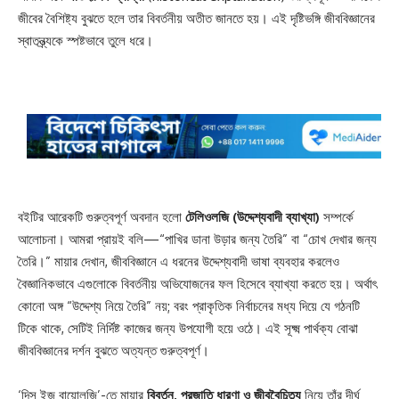
জীবের বৈশিষ্ট্য বুঝতে হলে তার বিবর্তনীয় অতীত জানতে হয়। এই দৃষ্টিভঙ্গি জীববিজ্ঞানের
স্বাতন্ত্র্যকে স্পষ্টভাবে তুলে ধরে।
বইটির আরেকটি গুরুত্বপূর্ণ অবদান হলো
টেলিওলজি (উদ্দেশ্যবাদী ব্যাখ্যা)
সম্পর্কে
আলোচনা। আমরা প্রায়ই বলি—“পাখির ডানা উড়ার জন্য তৈরি” বা “চোখ দেখার জন্য
তৈরি।” মায়ার দেখান, জীববিজ্ঞানে এ ধরনের উদ্দেশ্যবাদী ভাষা ব্যবহার করলেও
বৈজ্ঞানিকভাবে এগুলোকে বিবর্তনীয় অভিযোজনের ফল হিসেবে ব্যাখ্যা করতে হয়। অর্থাৎ
কোনো অঙ্গ “উদ্দেশ্য নিয়ে তৈরি” নয়; বরং প্রাকৃতিক নির্বাচনের মধ্য দিয়ে যে গঠনটি
টিকে থাকে, সেটিই নির্দিষ্ট কাজের জন্য উপযোগী হয়ে ওঠে। এই সূক্ষ্ম পার্থক্য বোঝা
জীববিজ্ঞানের দর্শন বুঝতে অত্যন্ত গুরুত্বপূর্ণ।
‘দিস ইজ বায়োলজি’-তে মায়ার
বিবর্তন, প্রজাতি ধারণা ও জীববৈচিত্র্য
নিয়ে তাঁর দীর্ঘ