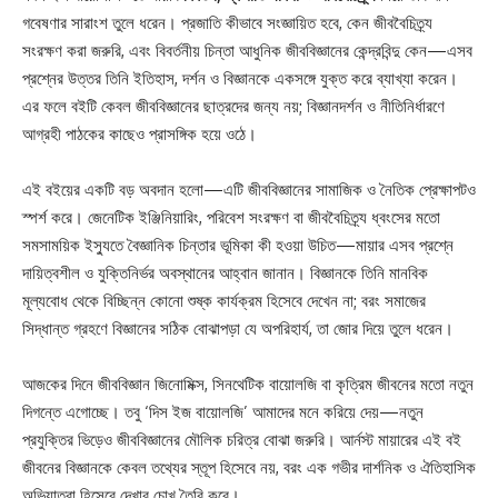
গবেষণার সারাংশ তুলে ধরেন। প্রজাতি কীভাবে সংজ্ঞায়িত হবে, কেন জীববৈচিত্র্য
সংরক্ষণ করা জরুরি, এবং বিবর্তনীয় চিন্তা আধুনিক জীববিজ্ঞানের কেন্দ্রবিন্দু কেন—এসব
প্রশ্নের উত্তর তিনি ইতিহাস, দর্শন ও বিজ্ঞানকে একসঙ্গে যুক্ত করে ব্যাখ্যা করেন।
এর ফলে বইটি কেবল জীববিজ্ঞানের ছাত্রদের জন্য নয়; বিজ্ঞানদর্শন ও নীতিনির্ধারণে
আগ্রহী পাঠকের কাছেও প্রাসঙ্গিক হয়ে ওঠে।
এই বইয়ের একটি বড় অবদান হলো—এটি জীববিজ্ঞানের সামাজিক ও নৈতিক প্রেক্ষাপটও
স্পর্শ করে। জেনেটিক ইঞ্জিনিয়ারিং, পরিবেশ সংরক্ষণ বা জীববৈচিত্র্য ধ্বংসের মতো
সমসাময়িক ইস্যুতে বৈজ্ঞানিক চিন্তার ভূমিকা কী হওয়া উচিত—মায়ার এসব প্রশ্নে
দায়িত্বশীল ও যুক্তিনির্ভর অবস্থানের আহ্বান জানান। বিজ্ঞানকে তিনি মানবিক
মূল্যবোধ থেকে বিচ্ছিন্ন কোনো শুষ্ক কার্যক্রম হিসেবে দেখেন না; বরং সমাজের
সিদ্ধান্ত গ্রহণে বিজ্ঞানের সঠিক বোঝাপড়া যে অপরিহার্য, তা জোর দিয়ে তুলে ধরেন।
আজকের দিনে জীববিজ্ঞান জিনোমিক্স, সিনথেটিক বায়োলজি বা কৃত্রিম জীবনের মতো নতুন
দিগন্তে এগোচ্ছে। তবু ‘দিস ইজ বায়োলজি’ আমাদের মনে করিয়ে দেয়—নতুন
প্রযুক্তির ভিড়েও জীববিজ্ঞানের মৌলিক চরিত্র বোঝা জরুরি। আর্নস্ট মায়ারের এই বই
জীবনের বিজ্ঞানকে কেবল তথ্যের স্তূপ হিসেবে নয়, বরং এক গভীর দার্শনিক ও ঐতিহাসিক
অভিযাত্রা হিসেবে দেখার চোখ তৈরি করে।