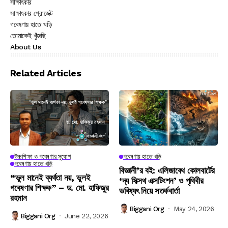
সাক্ষাৎকার
সাক্ষাৎকার প্রোজেক্ট
গবেষণায় হাতে খড়ি
তোমাকেই খুঁজছি
About Us
Related Articles
উচ্চশিক্ষা ও গবেষণার সুযোগ
গবেষণায় হাতে খড়ি
গবেষণায় হাতে খড়ি
বিজ্ঞানী’র বই: এলিজাবেথ কোলবার্টের
“ভুল মানেই ব্যর্থতা নয়, ভুলই
‘দ্য সিক্সথ এক্সটিংশন’ ও পৃথিবীর
গবেষণার শিক্ষক” – ড. মো. হাফিজুর
ভবিষ্যৎ নিয়ে সতর্কবার্তা
রহমান
Biggani Org
May 24, 2026
Biggani Org
June 22, 2026