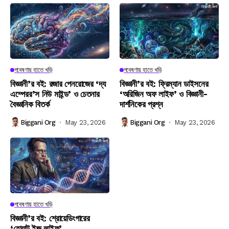
গবেষণায় হাতে খড়ি
গবেষণায় হাতে খড়ি
বিজ্ঞানী’র বই: রজার পেনরোজের ‘দ্য
বিজ্ঞানী’র বই: ফ্রিম্যান ডাইসনের
এম্পেরর’স নিউ মাইন্ড’ ও চেতনার
‘অরিজিন অফ লাইফ’ ও বিজ্ঞানী-
বৈজ্ঞানিক বিতর্ক
দার্শনিকের প্রশ্ন
Biggani Org
May 23, 2026
Biggani Org
May 23, 2026
গবেষণায় হাতে খড়ি
বিজ্ঞানী’র বই: শ্রোয়েডিংগারের
‘হোয়াট ইজ লাইফ’