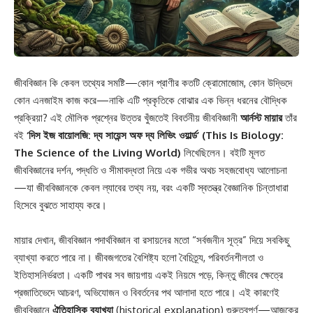
জীববিজ্ঞান কি কেবল তথ্যের সমষ্টি—কোন প্রাণীর কতটি ক্রোমোজোম, কোন উদ্ভিদে
কোন এনজাইম কাজ করে—নাকি এটি প্রকৃতিকে বোঝার এক ভিন্ন ধরনের বৌদ্ধিক
প্রক্রিয়া? এই মৌলিক প্রশ্নের উত্তর খুঁজতেই বিবর্তনীয় জীববিজ্ঞানী
আর্নস্ট মায়ার
তাঁর
বই
‘দিস ইজ বায়োলজি: দ্য সায়েন্স অফ দ্য লিভিং ওয়ার্ল্ড’ (This Is Biology:
The Science of the Living World)
লিখেছিলেন। বইটি মূলত
জীববিজ্ঞানের দর্শন, পদ্ধতি ও সীমাবদ্ধতা নিয়ে এক গভীর অথচ সহজবোধ্য আলোচনা
—যা জীববিজ্ঞানকে কেবল ল্যাবের তথ্য নয়, বরং একটি স্বতন্ত্র বৈজ্ঞানিক চিন্তাধারা
হিসেবে বুঝতে সাহায্য করে।
মায়ার দেখান, জীববিজ্ঞান পদার্থবিজ্ঞান বা রসায়নের মতো “সর্বজনীন সূত্র” দিয়ে সবকিছু
ব্যাখ্যা করতে পারে না। জীবজগতের বৈশিষ্ট্য হলো বৈচিত্র্য, পরিবর্তনশীলতা ও
ইতিহাসনির্ভরতা। একটি পাথর সব জায়গায় একই নিয়মে পড়ে, কিন্তু জীবের ক্ষেত্রে
প্রজাতিভেদে আচরণ, অভিযোজন ও বিবর্তনের পথ আলাদা হতে পারে। এই কারণেই
জীববিজ্ঞানে
ঐতিহাসিক ব্যাখ্যা
(historical explanation) গুরুত্বপূর্ণ—আজকের