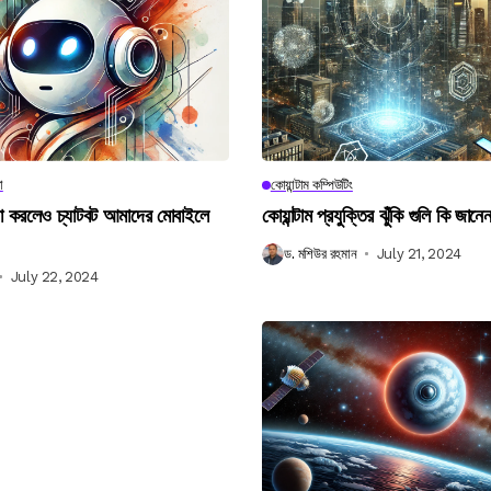
া
কোয়ান্টাম কম্পিউটিং
না করলেও চ্যাটবট আমাদের মোবাইলে
কোয়ান্টাম প্রযুক্তির ঝুঁকি গুলি কি জান
ড. মশিউর রহমান
July 21, 2024
July 22, 2024