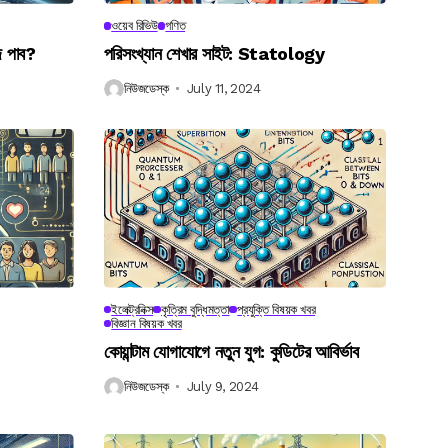
ওয়েব রিভিউ
গণিত
ে পাব?
পরিসংখ্যান শেখার সাইট: Statology
নিউজডেস্ক
July 11, 2024
ইলেক্ট্রনিক্স
কৃত্রিম বুদ্ধিমত্তা
প্রযুক্তি বিষয়ক খবর
বিজ্ঞান বিষয়ক খবর
কোয়ান্টাম যোগাযোগে নতুন যুগ: কুডিটের আবির্ভাব
নিউজডেস্ক
July 9, 2024