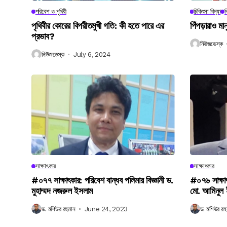
পরিবেশ ও পৃথিবী
চিকিৎসা বিদ্যা
ব
পৃথিবীর কোরের বিপরীতমুখী গতি: কী হতে পারে এর
পিঁপড়ারাও মা
প্রভাব?
নিউজডেস্ক
নিউজডেস্ক
July 6, 2024
সাক্ষাৎকার
সাক্ষাৎকার
#০৭৭ সাক্ষাৎকার: পরিবেশ বান্ধব পলিমার বিজ্ঞানী ড.
#০৭৬ সাক্ষা
মুহাম্মদ নজরুল ইসলাম
মো. আমিনুল
ড. মশিউর রহমান
June 24, 2023
ড. মশিউর রহ