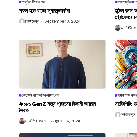
প্রযুক্তি বিষয়ক খবর
তথ্যপ্রযুক্তি
পণ
সফল হতে যাচ্ছে সুপারকন্ডাকটর
ইন্টেল বনাম আ
প্রোসেসরে চ
নিউজডেস্ক
September 3, 2024
ড. মশিউর রহ
কোয়ান্টাম কম্পিউটিং
সাক্ষাৎকার
ওয়েবসাইট সংক্র
#০৮১ GenZ নতুন প্রজন্মের বিজ্ঞানী আরমান
সার্চজিপিটি: ভ
সৈকত
নিউজডেস্ক
ড. মশিউর রহমান
August 16, 2024