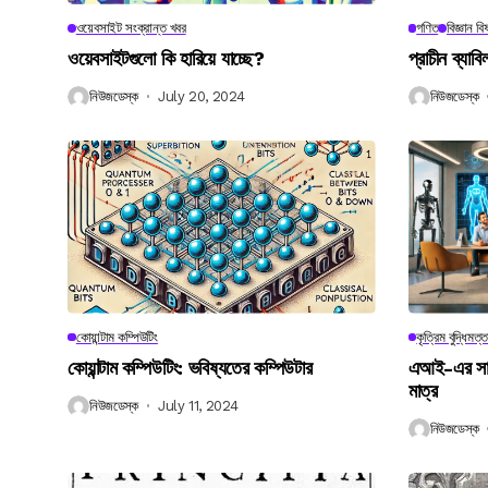
ওয়েবসাইট সংক্রান্ত খবর
গণিত
বিজ্ঞান ব
ওয়েবসাইটগুলো কি হারিয়ে যাচ্ছে?
প্রাচীন ব্যা
নিউজডেস্ক
July 20, 2024
নিউজডেস্ক
কোয়ান্টাম কম্পিউটিং
কৃত্রিম বুদ্ধিমত্ত
কোয়ান্টাম কম্পিউটিং: ভবিষ্যতের কম্পিউটার
এআই-এর সাথে
মাত্র
নিউজডেস্ক
July 11, 2024
নিউজডেস্ক