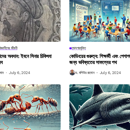
িজ্ঞানীদের জীবনী
তথ্যপ্রযুক্তি
ানীদের অবদান: ইবনে সিনার চিকিৎসা
কোডিংয়ের গুরুত্ব: শিক্ষার্থী এবং পেশা
লব
জন্য ভবিষ্যতের সাফল্যের পথ
মান
July 6, 2024
ড. মশিউর রহমান
July 6, 2024