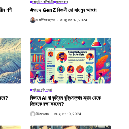
কোয়ান্টাম কম্পিউটিং
সাক্ষাৎকার
রীন শশী
#০৮২ GenZ বিজ্ঞানী মো সাওমুন আজাদ
ড. মশিউর রহমান
August 17, 2024
কৃত্রিম বুদ্ধিমত্তা
 করে?
কিভাবে AI বা কৃত্রিম বুদ্ধিমত্তার স্ক্যাম থেকে
নিজেকে রক্ষা করবেন?
নিউজডেস্ক
August 10, 2024