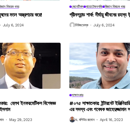
িজ্ঞান বিষয়ক খবর
জেনেটিকস
বায়োটেকনলজি
বিজ্ঞান বিষয়ক খবর
নুষদের মতন অস্ত্রপচার করে!
গ্রীনল্যান্ড শার্ক: দীর্ঘায়ু জীবনের রহস্য 
July 6, 2024
নিউজডেস্ক
July 6, 2024
সাক্ষাৎকার
ৎকার: হেলথ ইনফরমেটিকস বিশেষজ্ঞ
#০৭৫ সাক্ষাতকার: ইন্টারনেট ইঞ্জিনিয়ার
 ইসলাম
এর সদস্য এবং গবেষক জাহেদুজ্জামান 
মান
May 29, 2023
ড. মশিউর রহমান
April 16, 2023