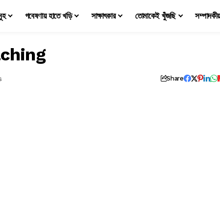
মূহ
গবেষণায় হাতে খড়ি
সাক্ষাৎকার
তোমাকেই খুঁজছি
সম্পাদকী
aching
s
Share