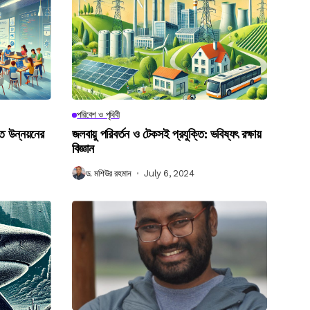
পরিবেশ ও পৃথিবী
গত উন্নয়নের
জলবায়ু পরিবর্তন ও টেকসই প্রযুক্তি: ভবিষ্যৎ রক্ষায়
বিজ্ঞান
ড. মশিউর রহমান
July 6, 2024