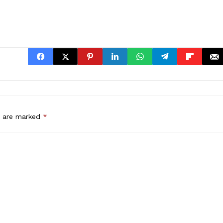
s are marked
*