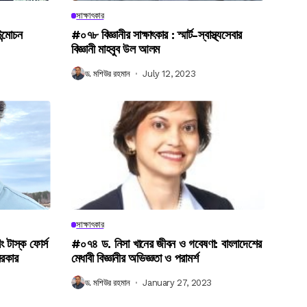
সাক্ষাৎকার
উন্মোচন
#০৭৮ বিজ্ঞানীর সাক্ষাৎকার : স্মার্ট-স্বাস্থ্যসেবার
বিজ্ঞানী মাহবুব উল আলম
ড. মশিউর রহমান
July 12, 2023
সাক্ষাৎকার
িং টাস্ক ফোর্স
#০৭৪ ড. নিসা খানের জীবন ও গবেষণা: বাংলাদেশের
সরকার
মেধাবী বিজ্ঞানীর অভিজ্ঞতা ও পরামর্শ
ড. মশিউর রহমান
January 27, 2023