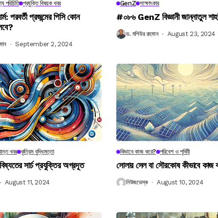
্য পরিচিতি
প্রযুক্তি বিষয়ক খবর
GenZ
সাক্ষাৎকার
র্ম: পরবর্তী প্রজন্মের পিসি কোন
#০৮৬ GenZ বিজ্ঞানী জান্নাতুল শাহ
লবে?
ড. মশিউর রহমান
August 23, 2024
মান
September 2, 2024
ান্ত খবর
কৃত্রিম বুদ্ধিমত্তা
কিভাবে কাজ করে?
পরিবেশ ও পৃথিবী
বিষ্যতের সার্চ প্রযুক্তির অগ্রদূত
সোলার সেল বা সৌরকোষ কীভাবে কাজ
August 11, 2024
নিউজডেস্ক
August 10, 2024