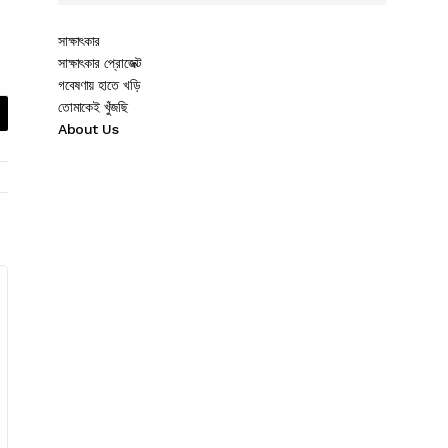
সাক্ষাৎকার
সাক্ষাৎকার প্রোজেক্ট
গবেষণায় হাতে খড়ি
তোমাকেই খুঁজছি
About Us