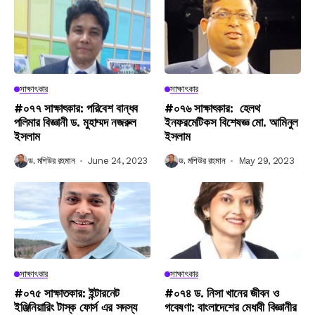
সাক্ষাৎকার
সাক্ষাৎকার
#০৭৭ সাক্ষাৎকার: পরিবেশ বান্ধব
#০৭৬ সাক্ষাৎকার: হেলথ
পলিমার বিজ্ঞানী ড. মুহাম্মদ নজরুল
ইনফরমেটিকস বিশেষজ্ঞ মো. আমিনুল
ইসলাম
ইসলাম
ড. মশিউর রহমান
June 24, 2023
ড. মশিউর রহমান
May 29, 2023
সাক্ষাৎকার
সাক্ষাৎকার
#০৭৫ সাক্ষাতকার: ইন্টারনেট
#০৭৪ ড. নিসা খানের জীবন ও
ইঞ্জিনিয়ারিং টাস্ক ফোর্স এর সদস্য
গবেষণা: বাংলাদেশের মেধাবী বিজ্ঞানীর