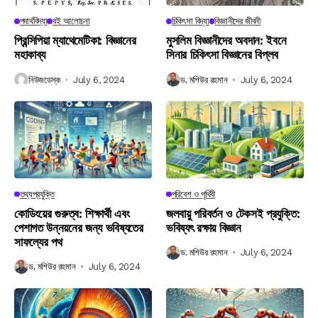
পদার্থবিদ্যা
বই আলোচনা
চিকিৎসা বিদ্যা
বিজ্ঞানীদের জীবনী
প্রিন্সিপিয়া ম্যাথেমেটিকা: বিজ্ঞানের
মুসলিম বিজ্ঞানীদের অবদান: ইবনে
মহাকাব্য
সিনার চিকিৎসা বিজ্ঞানের বিপ্লব
নিউজডেস্ক
July 6, 2024
ড. মশিউর রহমান
July 6, 2024
তথ্যপ্রযুক্তি
পরিবেশ ও পৃথিবী
কোডিংয়ের গুরুত্ব: শিক্ষার্থী এবং
জলবায়ু পরিবর্তন ও টেকসই প্রযুক্তি:
পেশাগত উন্নয়নের জন্য ভবিষ্যতের
ভবিষ্যৎ রক্ষায় বিজ্ঞান
সাফল্যের পথ
ড. মশিউর রহমান
July 6, 2024
ড. মশিউর রহমান
July 6, 2024