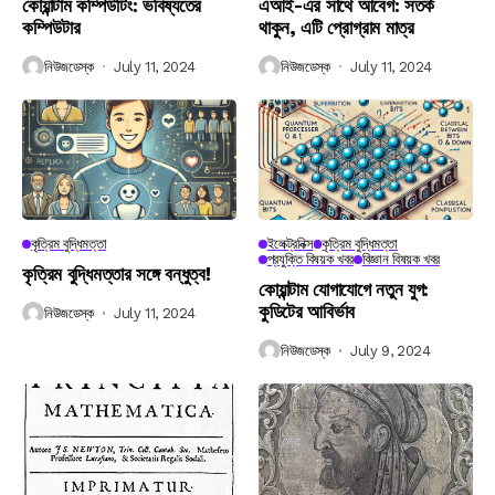
কোয়ান্টাম কম্পিউটিং: ভবিষ্যতের
এআই-এর সাথে আবেগ: সতর্ক
কম্পিউটার
থাকুন, এটি প্রোগ্রাম মাত্র
নিউজডেস্ক
July 11, 2024
নিউজডেস্ক
July 11, 2024
কৃত্রিম বুদ্ধিমত্তা
ইলেক্ট্রনিক্স
কৃত্রিম বুদ্ধিমত্তা
প্রযুক্তি বিষয়ক খবর
বিজ্ঞান বিষয়ক খবর
কৃত্রিম বুদ্ধিমত্তার সঙ্গে বন্ধুত্ব!
কোয়ান্টাম যোগাযোগে নতুন যুগ:
কুডিটের আবির্ভাব
নিউজডেস্ক
July 11, 2024
নিউজডেস্ক
July 9, 2024