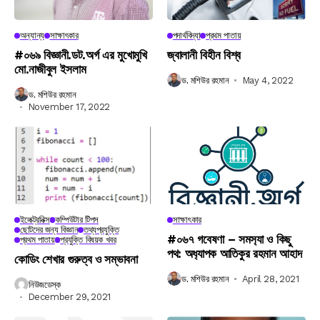
অন্যান্য
সাক্ষাৎকার
পদার্থবিদ্যা
প্রথম পাতায়
#০৬৯ বিজ্ঞানী.ডট.অর্গ এর মুখোমুখি
জ্বালানী বিহীন বিশ্ব
মো.নাজীবুল ইসলাম
ড. মশিউর রহমান
May 4, 2022
ড. মশিউর রহমান
November 17, 2022
ইলেক্ট্রনিক্স
কম্পিউটার টিপস
সাক্ষাৎকার
ছোটদের জন্য বিজ্ঞান
তথ্যপ্রযুক্তি
#০৬৭ গবেষণা – সমস‍্যা ও কিছু
প্রথম পাতায়
প্রযুক্তি বিষয়ক খবর
পথ: অধ‍্যাপক আতিকুর রহমান আহাদ
কোডিং শেখার গুরুত্ব ও সম্ভাবনা
ড. মশিউর রহমান
April 28, 2021
নিউজডেস্ক
December 29, 2021