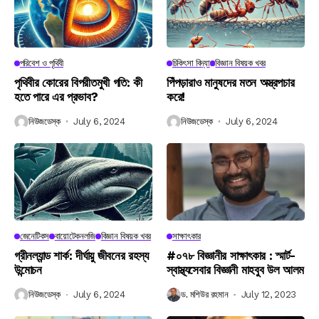
পরিবেশ ও পৃথিবী
চিকিৎসা বিদ্যা
বিজ্ঞান বিষয়ক খবর
পৃথিবীর কোরের বিপরীতমুখী গতি: কী
পিঁপড়ারাও মানুষদের মতন অস্ত্রপচার
হতে পারে এর প্রভাব?
করে!
নিউজডেস্ক
July 6, 2024
নিউজডেস্ক
July 6, 2024
জেনেটিকস
বায়োটেকনলজি
বিজ্ঞান বিষয়ক খবর
সাক্ষাৎকার
গ্রীনল্যান্ড শার্ক: দীর্ঘায়ু জীবনের রহস্য
#০৭৮ বিজ্ঞানীর সাক্ষাৎকার : স্মার্ট-
উন্মোচন
স্বাস্থ্যসেবার বিজ্ঞানী মাহবুব উল আলম
নিউজডেস্ক
July 6, 2024
ড. মশিউর রহমান
July 12, 2023