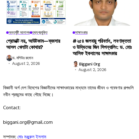
অন্তর্দৃষ্টি আলাপন
তথ্যপ্রযুক্তি
সাক্ষাৎকার
প্রোডাক্ট নয়, আউটকাম—ব্যবসার
#২৫৪ জলবায়ু পরিবর্তন, লবণাক্ততা
আসল খেলাটা কোথায়?
ও উদ্ভিদের জিন সিগন্যালিং: ড. মোঃ
আসিফ ইকবালের সাক্ষাৎকার
ড. মশিউর রহমান
August 2, 2026
Biggani Org
August 2, 2026
বিজ্ঞানী অর্গ দেশ বিদেশের বিজ্ঞানীদের সাক্ষাৎকারের মাধ্যমে তাদের জীবন ও গবেষণার গল্পগুলি
নবীন প্রজন্মের কাছে পৌছে দিচ্ছে।
Contact:
biggani.org@gmail.com
সম্পাদক:
মোঃ মঞ্জুরুল ইসলাম