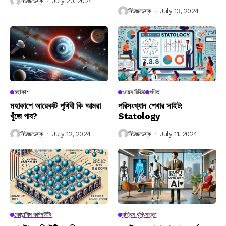
নিউজডেস্ক
July 20, 2024
নিউজডেস্ক
July 13, 2024
মহাকাশ
ওয়েব রিভিউ
গণিত
মহাকাশে আরেকটি পৃথিবী কি আমরা
পরিসংখ্যান শেখার সাইট:
খুঁজে পাব?
Statology
নিউজডেস্ক
July 12, 2024
নিউজডেস্ক
July 11, 2024
কোয়ান্টাম কম্পিউটিং
কৃত্রিম বুদ্ধিমত্তা