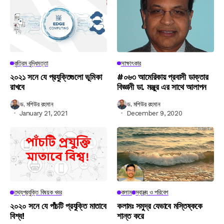
কৃত্রিম বুদ্ধিমত্তা
সাক্ষাৎকার
২০২১ সনে যে প্রযুক্তিগুলো ভূমিকা
#০৬৩ আমেরিকায় প্রবাসী ডাক্তার
রাখবে
বিজ্ঞানী ডা. মঞ্জুর এর সাথে আলাপন
ড. মশিউর রহমান
ড. মশিউর রহমান
January 21, 2021
December 9, 2020
তথ্যপ্রযুক্তি বিষয়ক খবর
কলাম
স্বাস্থ্য ও পরিবেশ
২০২০ সনে যে পাঁচটি প্রযুক্তি মাতাবে
কলামঃ সমুদ্র যেভাবে মস্তিষ্ককে
বিশ্ব!
শান্ত করে