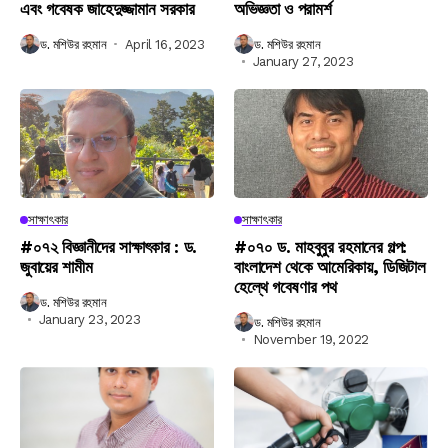
এবং গবেষক জাহেদুজ্জামান সরকার
অভিজ্ঞতা ও পরামর্শ
ড. মশিউর রহমান
April 16, 2023
ড. মশিউর রহমান
January 27, 2023
সাক্ষাৎকার
সাক্ষাৎকার
#০৭২ বিজ্ঞানীদের সাক্ষাৎকার : ড.
#০৭০ ড. মাহবুবুর রহমানের গল্প:
জুবায়ের শামীম
বাংলাদেশ থেকে আমেরিকায়, ডিজিটাল
হেল্থে গবেষণার পথ
ড. মশিউর রহমান
January 23, 2023
ড. মশিউর রহমান
November 19, 2022