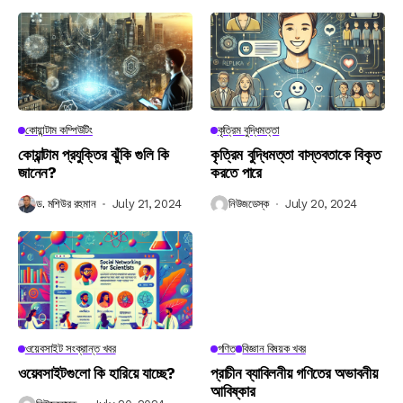
কোয়ান্টাম কম্পিউটিং
কৃত্রিম বুদ্ধিমত্তা
কোয়ান্টাম প্রযুক্তির ঝুঁকি গুলি কি
কৃত্রিম বুদ্ধিমত্তা বাস্তবতাকে বিকৃত
জানেন?
করতে পারে
ড. মশিউর রহমান
July 21, 2024
নিউজডেস্ক
July 20, 2024
ওয়েবসাইট সংক্রান্ত খবর
গণিত
বিজ্ঞান বিষয়ক খবর
ওয়েবসাইটগুলো কি হারিয়ে যাচ্ছে?
প্রাচীন ব্যাবিলনীয় গণিতের অভাবনীয়
আবিষ্কার