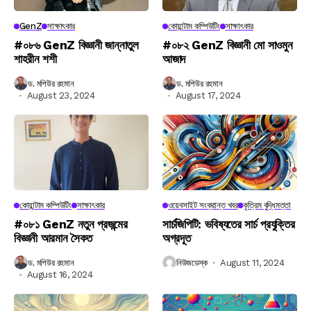
GenZ
সাক্ষাৎকার
কোয়ান্টাম কম্পিউটিং
সাক্ষাৎকার
#০৮৬ GenZ বিজ্ঞানী জান্নাতুল
#০৮২ GenZ বিজ্ঞানী মো সাওমুন
শাহরীন শশী
আজাদ
ড. মশিউর রহমান
ড. মশিউর রহমান
August 23, 2024
August 17, 2024
কোয়ান্টাম কম্পিউটিং
সাক্ষাৎকার
ওয়েবসাইট সংক্রান্ত খবর
কৃত্রিম বুদ্ধিমত্তা
#০৮১ GenZ নতুন প্রজন্মের
সার্চজিপিটি: ভবিষ্যতের সার্চ প্রযুক্তির
বিজ্ঞানী আরমান সৈকত
অগ্রদূত
ড. মশিউর রহমান
নিউজডেস্ক
August 11, 2024
August 16, 2024