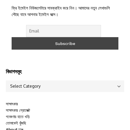
ফ্রি ইমেইল নিউজলেটারে সাবক্রাইব করে নিন। আমাদের নতুন লেখাগুলি
পৌছে যাবে আপনার ইমেইল বক্সে।
বিভাগসমুহ
সাক্ষাৎকার
সাক্ষাৎকার প্রোজেক্ট
গবেষণায় হাতে খড়ি
তোমাকেই খুঁজছি
About Us