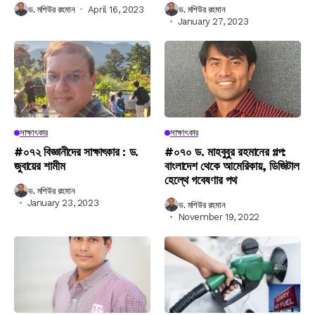
ড. মশিউর রহমান
April 16, 2023
ড. মশিউর রহমান
January 27, 2023
সাক্ষাৎকার
সাক্ষাৎকার
#০৭২ বিজ্ঞানীদের সাক্ষাৎকার : ড.
#০৭০ ড. মাহবুবুর রহমানের গল্প:
জুবায়ের শামীম
বাংলাদেশ থেকে আমেরিকায়, ডিজিটাল
হেল্থে গবেষণার পথ
ড. মশিউর রহমান
January 23, 2023
ড. মশিউর রহমান
November 19, 2022