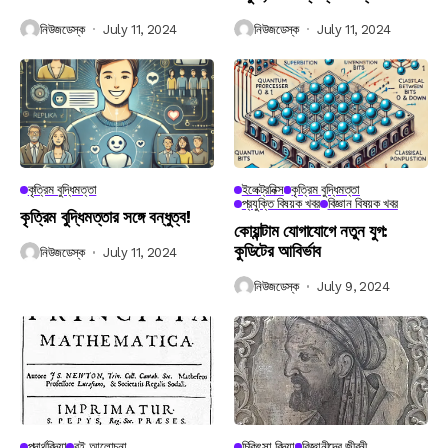
নিউজডেস্ক
July 11, 2024
নিউজডেস্ক
July 11, 2024
কৃত্রিম বুদ্ধিমত্তা
ইলেক্ট্রনিক্স
কৃত্রিম বুদ্ধিমত্তা
প্রযুক্তি বিষয়ক খবর
বিজ্ঞান বিষয়ক খবর
কৃত্রিম বুদ্ধিমত্তার সঙ্গে বন্ধুত্ব!
কোয়ান্টাম যোগাযোগে নতুন যুগ:
কুডিটের আবির্ভাব
নিউজডেস্ক
July 11, 2024
নিউজডেস্ক
July 9, 2024
পদার্থবিদ্যা
বই আলোচনা
চিকিৎসা বিদ্যা
বিজ্ঞানীদের জীবনী