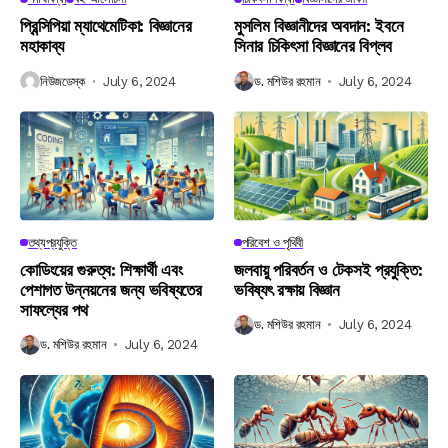
প্রিন্সিপিয়া ম্যাথেমেটিকা: বিজ্ঞানের
মুসলিম বিজ্ঞানীদের অবদান: ইবনে
মহাকাব্য
সিনার চিকিৎসা বিজ্ঞানের বিপ্লব
নিউজডেস্ক
July 6, 2024
ড. মশিউর রহমান
July 6, 2024
তথ্যপ্রযুক্তি
পরিবেশ ও পৃথিবী
কোডিংয়ের গুরুত্ব: শিক্ষার্থী এবং
জলবায়ু পরিবর্তন ও টেকসই প্রযুক্তি:
পেশাগত উন্নয়নের জন্য ভবিষ্যতের
ভবিষ্যৎ রক্ষায় বিজ্ঞান
সাফল্যের পথ
ড. মশিউর রহমান
July 6, 2024
ড. মশিউর রহমান
July 6, 2024