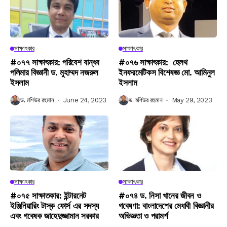
সাক্ষাৎকার
সাক্ষাৎকার
#০৭৭ সাক্ষাৎকার: পরিবেশ বান্ধব
#০৭৬ সাক্ষাৎকার: হেলথ
পলিমার বিজ্ঞানী ড. মুহাম্মদ নজরুল
ইনফরমেটিকস বিশেষজ্ঞ মো. আমিনুল
ইসলাম
ইসলাম
ড. মশিউর রহমান
June 24, 2023
ড. মশিউর রহমান
May 29, 2023
সাক্ষাৎকার
সাক্ষাৎকার
#০৭৫ সাক্ষাতকার: ইন্টারনেট
#০৭৪ ড. নিসা খানের জীবন ও
ইঞ্জিনিয়ারিং টাস্ক ফোর্স এর সদস্য
গবেষণা: বাংলাদেশের মেধাবী বিজ্ঞানীর
এবং গবেষক জাহেদুজ্জামান সরকার
অভিজ্ঞতা ও পরামর্শ