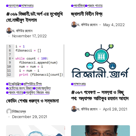
অন্যান্য
সাক্ষাৎকার
পদার্থবিদ্যা
প্রথম পাতায়
#০৬৯ বিজ্ঞানী.ডট.অর্গ এর মুখোমুখি
জ্বালানী বিহীন বিশ্ব
মো.নাজীবুল ইসলাম
ড. মশিউর রহমান
May 4, 2022
ড. মশিউর রহমান
November 17, 2022
ইলেক্ট্রনিক্স
কম্পিউটার টিপস
সাক্ষাৎকার
ছোটদের জন্য বিজ্ঞান
তথ্যপ্রযুক্তি
#০৬৭ গবেষণা – সমস‍্যা ও কিছু
প্রথম পাতায়
প্রযুক্তি বিষয়ক খবর
পথ: অধ‍্যাপক আতিকুর রহমান আহাদ
কোডিং শেখার গুরুত্ব ও সম্ভাবনা
ড. মশিউর রহমান
April 28, 2021
নিউজডেস্ক
December 29, 2021