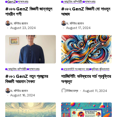
GenZ
সাক্ষাৎকার
কোয়ান্টাম কম্পিউটিং
সাক্ষাৎকার
#০৮৬ GenZ বিজ্ঞানী জান্নাতুল
#০৮২ GenZ বিজ্ঞানী মো সাওমুন
শাহরীন শশী
আজাদ
ড. মশিউর রহমান
ড. মশিউর রহমান
August 23, 2024
August 17, 2024
কোয়ান্টাম কম্পিউটিং
সাক্ষাৎকার
ওয়েবসাইট সংক্রান্ত খবর
কৃত্রিম বুদ্ধিমত্তা
#০৮১ GenZ নতুন প্রজন্মের
সার্চজিপিটি: ভবিষ্যতের সার্চ প্রযুক্তির
বিজ্ঞানী আরমান সৈকত
অগ্রদূত
ড. মশিউর রহমান
নিউজডেস্ক
August 11, 2024
August 16, 2024