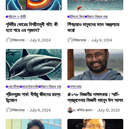
পরিবেশ ও পৃথিবী
চিকিৎসা বিদ্যা
বিজ্ঞান বিষয়ক খবর
পৃথিবীর কোরের বিপরীতমুখী গতি: কী
পিঁপড়ারাও মানুষদের মতন অস্ত্রপচার
হতে পারে এর প্রভাব?
করে!
নিউজডেস্ক
July 6, 2024
নিউজডেস্ক
July 6, 2024
জেনেটিকস
বায়োটেকনলজি
বিজ্ঞান বিষয়ক খবর
সাক্ষাৎকার
গ্রীনল্যান্ড শার্ক: দীর্ঘায়ু জীবনের রহস্য
#০৭৮ বিজ্ঞানীর সাক্ষাৎকার : স্মার্ট-
উন্মোচন
স্বাস্থ্যসেবার বিজ্ঞানী মাহবুব উল আলম
নিউজডেস্ক
July 6, 2024
ড. মশিউর রহমান
July 12, 2023