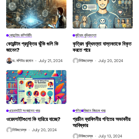
কোয়ান্টাম কম্পিউটিং
কৃত্রিম বুদ্ধিমত্তা
কোয়ান্টাম প্রযুক্তির ঝুঁকি গুলি কি
কৃত্রিম বুদ্ধিমত্তা বাস্তবতাকে বিকৃত
জানেন?
করতে পারে
ড. মশিউর রহমান
July 21, 2024
নিউজডেস্ক
July 20, 2024
ওয়েবসাইট সংক্রান্ত খবর
গণিত
বিজ্ঞান বিষয়ক খবর
ওয়েবসাইটগুলো কি হারিয়ে যাচ্ছে?
প্রাচীন ব্যাবিলনীয় গণিতের অভাবনীয়
আবিষ্কার
নিউজডেস্ক
July 20, 2024
নিউজডেস্ক
July 13, 2024