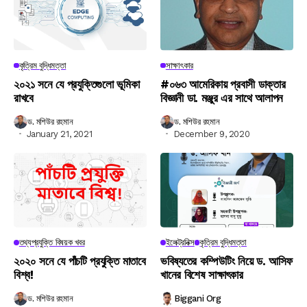
কৃত্রিম বুদ্ধিমত্তা
সাক্ষাৎকার
২০২১ সনে যে প্রযুক্তিগুলো ভূমিকা
#০৬৩ আমেরিকায় প্রবাসী ডাক্তার
রাখবে
বিজ্ঞানী ডা. মঞ্জুর এর সাথে আলাপন
ড. মশিউর রহমান
ড. মশিউর রহমান
January 21, 2021
December 9, 2020
তথ্যপ্রযুক্তি বিষয়ক খবর
ইলেক্ট্রনিক্স
কৃত্রিম বুদ্ধিমত্তা
২০২০ সনে যে পাঁচটি প্রযুক্তি মাতাবে
ভবিষ্যতের কম্পিউটিং নিয়ে ড. আসিফ
বিশ্ব!
খানের বিশেষ সাক্ষাৎকার
ড. মশিউর রহমান
Biggani Org