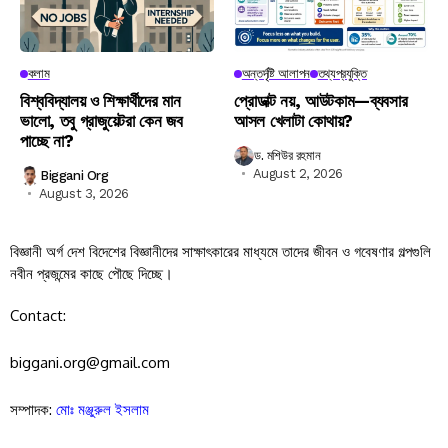
কলাম
অন্তর্দৃষ্টি আলাপন
তথ্যপ্রযুক্তি
বিশ্ববিদ্যালয় ও শিক্ষার্থীদের মান
প্রোডাক্ট নয়, আউটকাম—ব্যবসার
ভালো, তবু গ্রাজুয়েটরা কেন জব
আসল খেলাটা কোথায়?
পাচ্ছে না?
ড. মশিউর রহমান
August 2, 2026
Biggani Org
August 3, 2026
বিজ্ঞানী অর্গ দেশ বিদেশের বিজ্ঞানীদের সাক্ষাৎকারের মাধ্যমে তাদের জীবন ও গবেষণার গল্পগুলি
নবীন প্রজন্মের কাছে পৌছে দিচ্ছে।
Contact:
biggani.org@gmail.com
সম্পাদক:
মোঃ মঞ্জুরুল ইসলাম