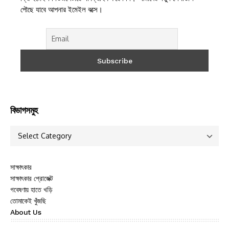
পৌছে যাবে আপনার ইমেইল বক্সে।
বিভাগসমুহ
সাক্ষাৎকার
সাক্ষাৎকার প্রোজেক্ট
গবেষণায় হাতে খড়ি
তোমাকেই খুঁজছি
About Us