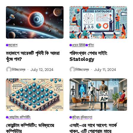
মহাকাশ
ওয়েব রিভিউ
গণিত
মহাকাশে আরেকটি পৃথিবী কি আমরা
পরিসংখ্যান শেখার সাইট:
খুঁজে পাব?
Statology
নিউজডেস্ক
July 12, 2024
নিউজডেস্ক
July 11, 2024
কোয়ান্টাম কম্পিউটিং
কৃত্রিম বুদ্ধিমত্তা
কোয়ান্টাম কম্পিউটিং: ভবিষ্যতের
এআই-এর সাথে আবেগ: সতর্ক
কম্পিউটার
থাকুন, এটি প্রোগ্রাম মাত্র