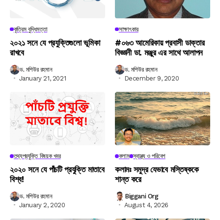
কৃত্রিম বুদ্ধিমত্তা
সাক্ষাৎকার
২০২১ সনে যে প্রযুক্তিগুলো ভূমিকা
#০৬৩ আমেরিকায় প্রবাসী ডাক্তার
রাখবে
বিজ্ঞানী ডা. মঞ্জুর এর সাথে আলাপন
ড. মশিউর রহমান
ড. মশিউর রহমান
January 21, 2021
December 9, 2020
তথ্যপ্রযুক্তি বিষয়ক খবর
কলাম
স্বাস্থ্য ও পরিবেশ
২০২০ সনে যে পাঁচটি প্রযুক্তি মাতাবে
কলামঃ সমুদ্র যেভাবে মস্তিষ্ককে
বিশ্ব!
শান্ত করে
ড. মশিউর রহমান
Biggani Org
January 2, 2020
August 4, 2026