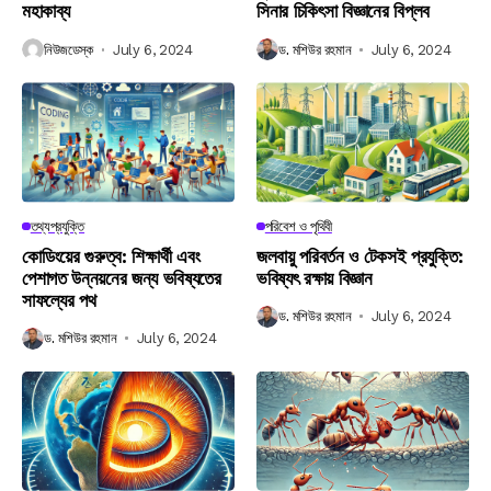
মহাকাব্য
সিনার চিকিৎসা বিজ্ঞানের বিপ্লব
নিউজডেস্ক
July 6, 2024
ড. মশিউর রহমান
July 6, 2024
তথ্যপ্রযুক্তি
পরিবেশ ও পৃথিবী
কোডিংয়ের গুরুত্ব: শিক্ষার্থী এবং
জলবায়ু পরিবর্তন ও টেকসই প্রযুক্তি:
পেশাগত উন্নয়নের জন্য ভবিষ্যতের
ভবিষ্যৎ রক্ষায় বিজ্ঞান
সাফল্যের পথ
ড. মশিউর রহমান
July 6, 2024
ড. মশিউর রহমান
July 6, 2024