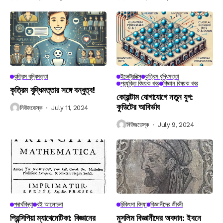
কৃত্রিম বুদ্ধিমত্তা
ইলেক্ট্রনিক্স
কৃত্রিম বুদ্ধিমত্তা
প্রযুক্তি বিষয়ক খবর
বিজ্ঞান বিষয়ক খবর
কৃত্রিম বুদ্ধিমত্তার সঙ্গে বন্ধুত্ব!
কোয়ান্টাম যোগাযোগে নতুন যুগ:
কুডিটের আবির্ভাব
নিউজডেস্ক
July 11, 2024
নিউজডেস্ক
July 9, 2024
পদার্থবিদ্যা
বই আলোচনা
চিকিৎসা বিদ্যা
বিজ্ঞানীদের জীবনী
প্রিন্সিপিয়া ম্যাথেমেটিকা: বিজ্ঞানের
মুসলিম বিজ্ঞানীদের অবদান: ইবনে