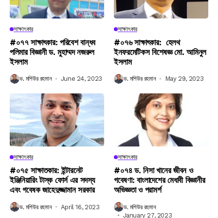
সাক্ষাৎকার
সাক্ষাৎকার
#০৭৭ সাক্ষাৎকার: পরিবেশ বান্ধব
#০৭৬ সাক্ষাৎকার: হেলথ
পলিমার বিজ্ঞানী ড. মুহাম্মদ নজরুল
ইনফরমেটিকস বিশেষজ্ঞ মো. আমিনুল
ইসলাম
ইসলাম
ড. মশিউর রহমান
June 24, 2023
ড. মশিউর রহমান
May 29, 2023
সাক্ষাৎকার
সাক্ষাৎকার
#০৭৫ সাক্ষাতকার: ইন্টারনেট
#০৭৪ ড. নিসা খানের জীবন ও
ইঞ্জিনিয়ারিং টাস্ক ফোর্স এর সদস্য
গবেষণা: বাংলাদেশের মেধাবী বিজ্ঞানীর
এবং গবেষক জাহেদুজ্জামান সরকার
অভিজ্ঞতা ও পরামর্শ
ড. মশিউর রহমান
April 16, 2023
ড. মশিউর রহমান
January 27, 2023