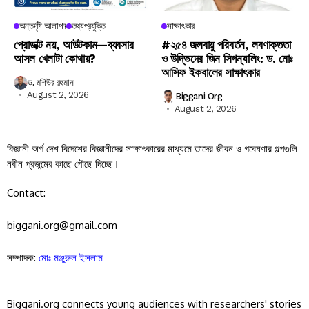
অন্তর্দৃষ্টি আলাপন
তথ্যপ্রযুক্তি
সাক্ষাৎকার
প্রোডাক্ট নয়, আউটকাম—ব্যবসার
#২৫৪ জলবায়ু পরিবর্তন, লবণাক্ততা
আসল খেলাটা কোথায়?
ও উদ্ভিদের জিন সিগন্যালিং: ড. মোঃ
আসিফ ইকবালের সাক্ষাৎকার
ড. মশিউর রহমান
August 2, 2026
Biggani Org
August 2, 2026
বিজ্ঞানী অর্গ দেশ বিদেশের বিজ্ঞানীদের সাক্ষাৎকারের মাধ্যমে তাদের জীবন ও গবেষণার গল্পগুলি
নবীন প্রজন্মের কাছে পৌছে দিচ্ছে।
Contact:
biggani.org@gmail.com
সম্পাদক:
মোঃ মঞ্জুরুল ইসলাম
Biggani.org connects young audiences with researchers' stories