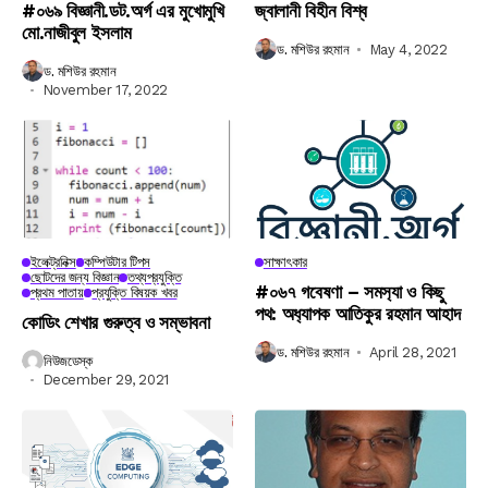
#০৬৯ বিজ্ঞানী.ডট.অর্গ এর মুখোমুখি
জ্বালানী বিহীন বিশ্ব
মো.নাজীবুল ইসলাম
ড. মশিউর রহমান
May 4, 2022
ড. মশিউর রহমান
November 17, 2022
ইলেক্ট্রনিক্স
কম্পিউটার টিপস
সাক্ষাৎকার
ছোটদের জন্য বিজ্ঞান
তথ্যপ্রযুক্তি
#০৬৭ গবেষণা – সমস‍্যা ও কিছু
প্রথম পাতায়
প্রযুক্তি বিষয়ক খবর
পথ: অধ‍্যাপক আতিকুর রহমান আহাদ
কোডিং শেখার গুরুত্ব ও সম্ভাবনা
ড. মশিউর রহমান
April 28, 2021
নিউজডেস্ক
December 29, 2021