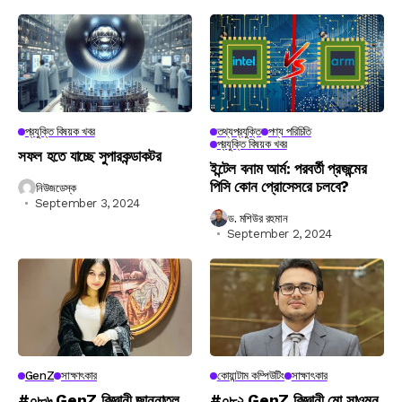
প্রযুক্তি বিষয়ক খবর
তথ্যপ্রযুক্তি
পণ্য পরিচিতি
প্রযুক্তি বিষয়ক খবর
সফল হতে যাচ্ছে সুপারকন্ডাকটর
ইন্টেল বনাম আর্ম: পরবর্তী প্রজন্মের
পিসি কোন প্রোসেসরে চলবে?
নিউজডেস্ক
September 3, 2024
ড. মশিউর রহমান
September 2, 2024
GenZ
সাক্ষাৎকার
কোয়ান্টাম কম্পিউটিং
সাক্ষাৎকার
#০৮৬ GenZ বিজ্ঞানী জান্নাতুল
#০৮২ GenZ বিজ্ঞানী মো সাওমুন