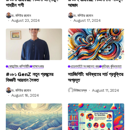
শাহরীন শশী
আজাদ
ড. মশিউর রহমান
ড. মশিউর রহমান
August 23, 2024
August 17, 2024
কোয়ান্টাম কম্পিউটিং
সাক্ষাৎকার
ওয়েবসাইট সংক্রান্ত খবর
কৃত্রিম বুদ্ধিমত্তা
#০৮১ GenZ নতুন প্রজন্মের
সার্চজিপিটি: ভবিষ্যতের সার্চ প্রযুক্তির
বিজ্ঞানী আরমান সৈকত
অগ্রদূত
ড. মশিউর রহমান
নিউজডেস্ক
August 11, 2024
August 16, 2024