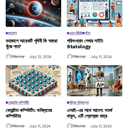
মহাকাশ
ওয়েব রিভিউ
গণিত
মহাকাশে আরেকটি পৃথিবী কি আমরা
পরিসংখ্যান শেখার সাইট:
খুঁজে পাব?
Statology
নিউজডেস্ক
July 12, 2024
নিউজডেস্ক
July 11, 2024
কোয়ান্টাম কম্পিউটিং
কৃত্রিম বুদ্ধিমত্তা
কোয়ান্টাম কম্পিউটিং: ভবিষ্যতের
এআই-এর সাথে আবেগ: সতর্ক
কম্পিউটার
থাকুন, এটি প্রোগ্রাম মাত্র
নিউজডেস্ক
July 11, 2024
নিউজডেস্ক
July 11, 2024