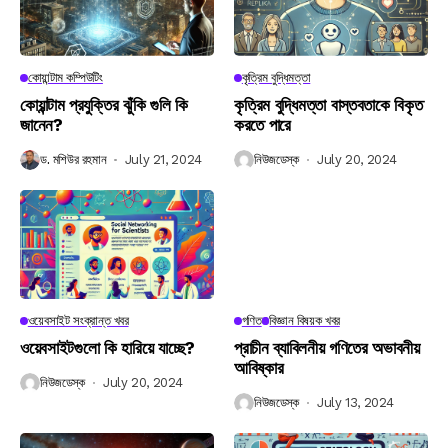
কোয়ান্টাম কম্পিউটিং
কৃত্রিম বুদ্ধিমত্তা
কোয়ান্টাম প্রযুক্তির ঝুঁকি গুলি কি
কৃত্রিম বুদ্ধিমত্তা বাস্তবতাকে বিকৃত
জানেন?
করতে পারে
ড. মশিউর রহমান
July 21, 2024
নিউজডেস্ক
July 20, 2024
ওয়েবসাইট সংক্রান্ত খবর
গণিত
বিজ্ঞান বিষয়ক খবর
ওয়েবসাইটগুলো কি হারিয়ে যাচ্ছে?
প্রাচীন ব্যাবিলনীয় গণিতের অভাবনীয়
আবিষ্কার
নিউজডেস্ক
July 20, 2024
নিউজডেস্ক
July 13, 2024