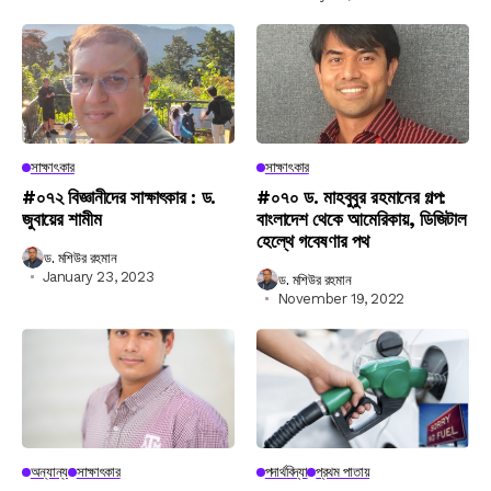
সাক্ষাৎকার
সাক্ষাৎকার
#০৭২ বিজ্ঞানীদের সাক্ষাৎকার : ড.
#০৭০ ড. মাহবুবুর রহমানের গল্প:
জুবায়ের শামীম
বাংলাদেশ থেকে আমেরিকায়, ডিজিটাল
হেল্থে গবেষণার পথ
ড. মশিউর রহমান
January 23, 2023
ড. মশিউর রহমান
November 19, 2022
অন্যান্য
সাক্ষাৎকার
পদার্থবিদ্যা
প্রথম পাতায়