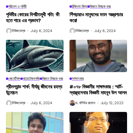
পরিবেশ ও পৃথিবী
চিকিৎসা বিদ্যা
বিজ্ঞান বিষয়ক খবর
পৃথিবীর কোরের বিপরীতমুখী গতি: কী
পিঁপড়ারাও মানুষদের মতন অস্ত্রপচার
হতে পারে এর প্রভাব?
করে!
নিউজডেস্ক
July 6, 2024
নিউজডেস্ক
July 6, 2024
জেনেটিকস
বায়োটেকনলজি
বিজ্ঞান বিষয়ক খবর
সাক্ষাৎকার
গ্রীনল্যান্ড শার্ক: দীর্ঘায়ু জীবনের রহস্য
#০৭৮ বিজ্ঞানীর সাক্ষাৎকার : স্মার্ট-
উন্মোচন
স্বাস্থ্যসেবার বিজ্ঞানী মাহবুব উল আলম
নিউজডেস্ক
July 6, 2024
ড. মশিউর রহমান
July 12, 2023