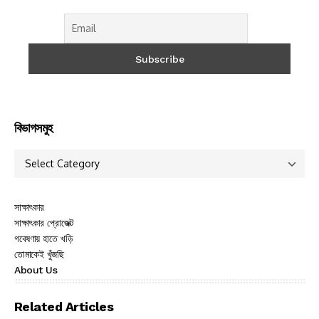
বিভাগসমুহ
সাক্ষাৎকার
সাক্ষাৎকার প্রোজেক্ট
গবেষণায় হাতে খড়ি
তোমাকেই খুঁজছি
About Us
Related Articles