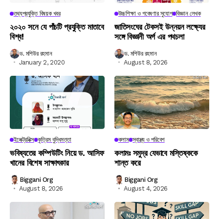
তথ্যপ্রযুক্তি বিষয়ক খবর
উচ্চশিক্ষা ও গবেষণার সুযোগ
বিজ্ঞান লেখক
২০২০ সনে যে পাঁচটি প্রযুক্তি মাতাবে
জাতিসংঘের টেকসই উন্নয়ন লক্ষ্যের
বিশ্ব!
সঙ্গে বিজ্ঞানী অর্গ এর পথচলা
ড. মশিউর রহমান
ড. মশিউর রহমান
January 2, 2020
August 8, 2026
ইলেক্ট্রনিক্স
কৃত্রিম বুদ্ধিমত্তা
কলাম
স্বাস্থ্য ও পরিবেশ
ভবিষ্যতের কম্পিউটিং নিয়ে ড. আসিফ
কলামঃ সমুদ্র যেভাবে মস্তিষ্ককে
খানের বিশেষ সাক্ষাৎকার
শান্ত করে
Biggani Org
Biggani Org
August 8, 2026
August 4, 2026