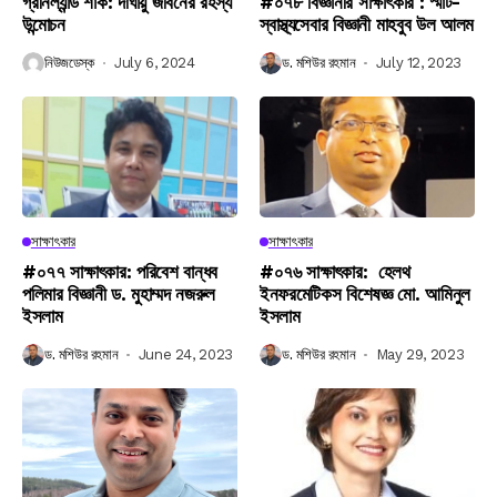
গ্রীনল্যান্ড শার্ক: দীর্ঘায়ু জীবনের রহস্য
#০৭৮ বিজ্ঞানীর সাক্ষাৎকার : স্মার্ট-
উন্মোচন
স্বাস্থ্যসেবার বিজ্ঞানী মাহবুব উল আলম
নিউজডেস্ক
July 6, 2024
ড. মশিউর রহমান
July 12, 2023
সাক্ষাৎকার
সাক্ষাৎকার
#০৭৭ সাক্ষাৎকার: পরিবেশ বান্ধব
#০৭৬ সাক্ষাৎকার: হেলথ
পলিমার বিজ্ঞানী ড. মুহাম্মদ নজরুল
ইনফরমেটিকস বিশেষজ্ঞ মো. আমিনুল
ইসলাম
ইসলাম
ড. মশিউর রহমান
June 24, 2023
ড. মশিউর রহমান
May 29, 2023