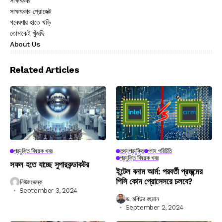
সাক্ষাৎকার
সাক্ষাৎকার প্রোজেক্ট
গবেষণায় হাতে খড়ি
তোমাকেই খুঁজছি
About Us
Related Articles
প্রযুক্তি বিষয়ক খবর
তথ্যপ্রযুক্তি
পণ্য পরিচিতি
প্রযুক্তি বিষয়ক খবর
সফল হতে যাচ্ছে সুপারকন্ডাকটর
ইন্টেল বনাম আর্ম: পরবর্তী প্রজন্মের
পিসি কোন প্রোসেসরে চলবে?
নিউজডেস্ক
September 3, 2024
ড. মশিউর রহমান
September 2, 2024