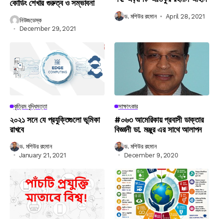
কোডিং শেখার গুরুত্ব ও সম্ভাবনা
ড. মশিউর রহমান
April 28, 2021
নিউজডেস্ক
December 29, 2021
কৃত্রিম বুদ্ধিমত্তা
সাক্ষাৎকার
২০২১ সনে যে প্রযুক্তিগুলো ভূমিকা
#০৬৩ আমেরিকায় প্রবাসী ডাক্তার
রাখবে
বিজ্ঞানী ডা. মঞ্জুর এর সাথে আলাপন
ড. মশিউর রহমান
ড. মশিউর রহমান
January 21, 2021
December 9, 2020