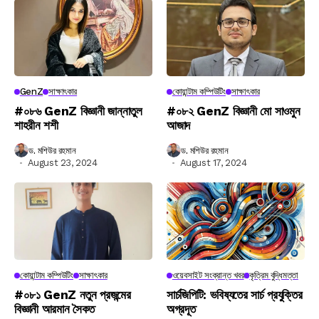
GenZ
সাক্ষাৎকার
কোয়ান্টাম কম্পিউটিং
সাক্ষাৎকার
#০৮৬ GenZ বিজ্ঞানী জান্নাতুল
#০৮২ GenZ বিজ্ঞানী মো সাওমুন
শাহরীন শশী
আজাদ
ড. মশিউর রহমান
ড. মশিউর রহমান
August 23, 2024
August 17, 2024
কোয়ান্টাম কম্পিউটিং
সাক্ষাৎকার
ওয়েবসাইট সংক্রান্ত খবর
কৃত্রিম বুদ্ধিমত্তা
#০৮১ GenZ নতুন প্রজন্মের
সার্চজিপিটি: ভবিষ্যতের সার্চ প্রযুক্তির
বিজ্ঞানী আরমান সৈকত
অগ্রদূত