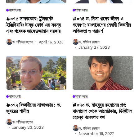
সাক্ষাৎকার
সাক্ষাৎকার
#০৭৫ সাক্ষাতকার: ইন্টারনেট
#০৭৪ ড. নিসা খানের জীবন ও
ইঞ্জিনিয়ারিং টাস্ক ফোর্স এর সদস্য
গবেষণা: বাংলাদেশের মেধাবী বিজ্ঞানীর
এবং গবেষক জাহেদুজ্জামান সরকার
অভিজ্ঞতা ও পরামর্শ
ড. মশিউর রহমান
April 16, 2023
ড. মশিউর রহমান
January 27, 2023
সাক্ষাৎকার
সাক্ষাৎকার
#০৭২ বিজ্ঞানীদের সাক্ষাৎকার : ড.
#০৭০ ড. মাহবুবুর রহমানের গল্প:
জুবায়ের শামীম
বাংলাদেশ থেকে আমেরিকায়, ডিজিটাল
হেল্থে গবেষণার পথ
ড. মশিউর রহমান
January 23, 2023
ড. মশিউর রহমান
November 19, 2022