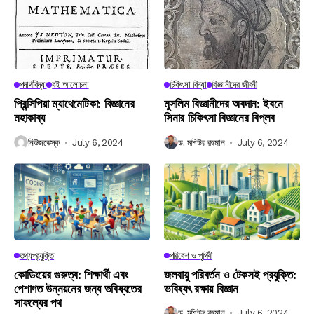
পদার্থবিদ্যা
বই আলোচনা
চিকিৎসা বিদ্যা
বিজ্ঞানীদের জীবনী
প্রিন্সিপিয়া ম্যাথেমেটিকা: বিজ্ঞানের
মুসলিম বিজ্ঞানীদের অবদান: ইবনে
মহাকাব্য
সিনার চিকিৎসা বিজ্ঞানের বিপ্লব
নিউজডেস্ক
July 6, 2024
ড. মশিউর রহমান
July 6, 2024
তথ্যপ্রযুক্তি
পরিবেশ ও পৃথিবী
কোডিংয়ের গুরুত্ব: শিক্ষার্থী এবং
জলবায়ু পরিবর্তন ও টেকসই প্রযুক্তি:
পেশাগত উন্নয়নের জন্য ভবিষ্যতের
ভবিষ্যৎ রক্ষায় বিজ্ঞান
সাফল্যের পথ
ড. মশিউর রহমান
July 6, 2024