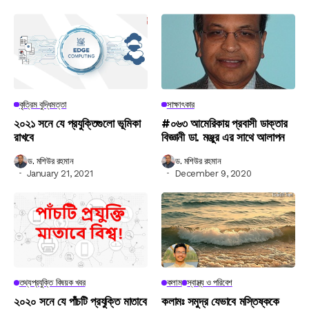
কৃত্রিম বুদ্ধিমত্তা
সাক্ষাৎকার
২০২১ সনে যে প্রযুক্তিগুলো ভূমিকা
#০৬৩ আমেরিকায় প্রবাসী ডাক্তার
রাখবে
বিজ্ঞানী ডা. মঞ্জুর এর সাথে আলাপন
ড. মশিউর রহমান
ড. মশিউর রহমান
January 21, 2021
December 9, 2020
তথ্যপ্রযুক্তি বিষয়ক খবর
কলাম
স্বাস্থ্য ও পরিবেশ
২০২০ সনে যে পাঁচটি প্রযুক্তি মাতাবে
কলামঃ সমুদ্র যেভাবে মস্তিষ্ককে