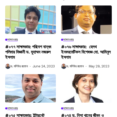
সাক্ষাৎকার
সাক্ষাৎকার
#০৭৭ সাক্ষাৎকার: পরিবেশ বান্ধব
#০৭৬ সাক্ষাৎকার: হেলথ
পলিমার বিজ্ঞানী ড. মুহাম্মদ নজরুল
ইনফরমেটিকস বিশেষজ্ঞ মো. আমিনুল
ইসলাম
ইসলাম
ড. মশিউর রহমান
June 24, 2023
ড. মশিউর রহমান
May 29, 2023
সাক্ষাৎকার
সাক্ষাৎকার
#০৭৫ সাক্ষাতকার: ইন্টারনেট
#০৭৪ ড. নিসা খানের জীবন ও