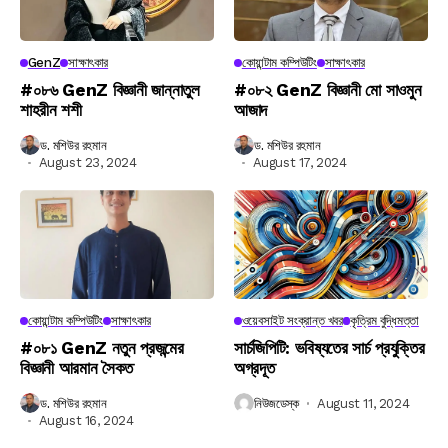
GenZ
সাক্ষাৎকার
কোয়ান্টাম কম্পিউটিং
সাক্ষাৎকার
#০৮৬ GenZ বিজ্ঞানী জান্নাতুল
#০৮২ GenZ বিজ্ঞানী মো সাওমুন
শাহরীন শশী
আজাদ
ড. মশিউর রহমান
ড. মশিউর রহমান
August 23, 2024
August 17, 2024
কোয়ান্টাম কম্পিউটিং
সাক্ষাৎকার
ওয়েবসাইট সংক্রান্ত খবর
কৃত্রিম বুদ্ধিমত্তা
#০৮১ GenZ নতুন প্রজন্মের
সার্চজিপিটি: ভবিষ্যতের সার্চ প্রযুক্তির
বিজ্ঞানী আরমান সৈকত
অগ্রদূত
ড. মশিউর রহমান
নিউজডেস্ক
August 11, 2024
August 16, 2024