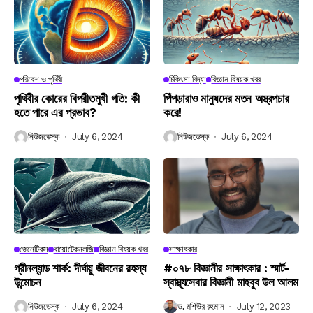
পরিবেশ ও পৃথিবী
চিকিৎসা বিদ্যা
বিজ্ঞান বিষয়ক খবর
পৃথিবীর কোরের বিপরীতমুখী গতি: কী
পিঁপড়ারাও মানুষদের মতন অস্ত্রপচার
হতে পারে এর প্রভাব?
করে!
নিউজডেস্ক
July 6, 2024
নিউজডেস্ক
July 6, 2024
জেনেটিকস
বায়োটেকনলজি
বিজ্ঞান বিষয়ক খবর
সাক্ষাৎকার
গ্রীনল্যান্ড শার্ক: দীর্ঘায়ু জীবনের রহস্য
#০৭৮ বিজ্ঞানীর সাক্ষাৎকার : স্মার্ট-
উন্মোচন
স্বাস্থ্যসেবার বিজ্ঞানী মাহবুব উল আলম
নিউজডেস্ক
July 6, 2024
ড. মশিউর রহমান
July 12, 2023