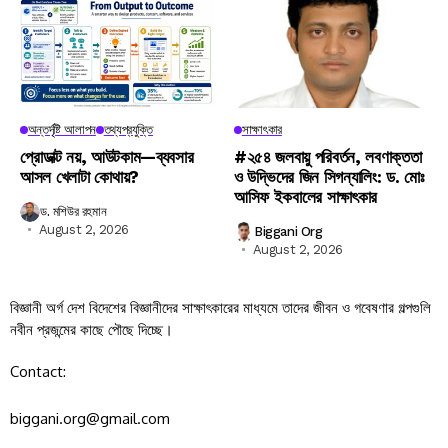
অন্তর্দৃষ্টি আলাপন
তথ্যপ্রযুক্তি
সাক্ষাৎকার
প্রোডাক্ট নয়, আউটকাম—ব্যবসার
#২৫৪ জলবায়ু পরিবর্তন, লবণাক্ততা
আসল খেলাটা কোথায়?
ও উদ্ভিদের জিন সিগন্যালিং: ড. মোঃ
আসিফ ইকবালের সাক্ষাৎকার
ড. মশিউর রহমান
August 2, 2026
Biggani Org
August 2, 2026
বিজ্ঞানী অর্গ দেশ বিদেশের বিজ্ঞানীদের সাক্ষাৎকারের মাধ্যমে তাদের জীবন ও গবেষণার গল্পগুলি
নবীন প্রজন্মের কাছে পৌছে দিচ্ছে।
Contact:
biggani.org@gmail.com