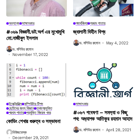
অন্যান্য
সাক্ষাৎকার
পদার্থবিদ্যা
প্রথম পাতায়
#০৬৯ বিজ্ঞানী.ডট.অর্গ এর মুখোমুখি
জ্বালানী বিহীন বিশ্ব
মো.নাজীবুল ইসলাম
ড. মশিউর রহমান
May 4, 2022
ড. মশিউর রহমান
November 17, 2022
ইলেক্ট্রনিক্স
কম্পিউটার টিপস
সাক্ষাৎকার
ছোটদের জন্য বিজ্ঞান
তথ্যপ্রযুক্তি
#০৬৭ গবেষণা – সমস‍্যা ও কিছু
প্রথম পাতায়
প্রযুক্তি বিষয়ক খবর
পথ: অধ‍্যাপক আতিকুর রহমান আহাদ
কোডিং শেখার গুরুত্ব ও সম্ভাবনা
ড. মশিউর রহমান
April 28, 2021
নিউজডেস্ক
December 29, 2021