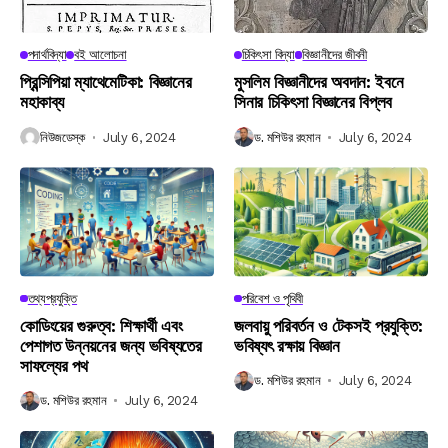
পদার্থবিদ্যা
বই আলোচনা
চিকিৎসা বিদ্যা
বিজ্ঞানীদের জীবনী
প্রিন্সিপিয়া ম্যাথেমেটিকা: বিজ্ঞানের
মুসলিম বিজ্ঞানীদের অবদান: ইবনে
মহাকাব্য
সিনার চিকিৎসা বিজ্ঞানের বিপ্লব
নিউজডেস্ক
July 6, 2024
ড. মশিউর রহমান
July 6, 2024
তথ্যপ্রযুক্তি
পরিবেশ ও পৃথিবী
কোডিংয়ের গুরুত্ব: শিক্ষার্থী এবং
জলবায়ু পরিবর্তন ও টেকসই প্রযুক্তি:
পেশাগত উন্নয়নের জন্য ভবিষ্যতের
ভবিষ্যৎ রক্ষায় বিজ্ঞান
সাফল্যের পথ
ড. মশিউর রহমান
July 6, 2024
ড. মশিউর রহমান
July 6, 2024