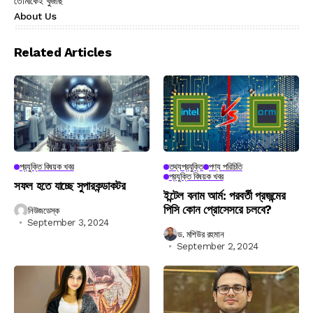
তোমাকেই খুঁজছি
About Us
Related Articles
প্রযুক্তি বিষয়ক খবর
তথ্যপ্রযুক্তি
পণ্য পরিচিতি
প্রযুক্তি বিষয়ক খবর
সফল হতে যাচ্ছে সুপারকন্ডাকটর
ইন্টেল বনাম আর্ম: পরবর্তী প্রজন্মের
পিসি কোন প্রোসেসরে চলবে?
নিউজডেস্ক
September 3, 2024
ড. মশিউর রহমান
September 2, 2024