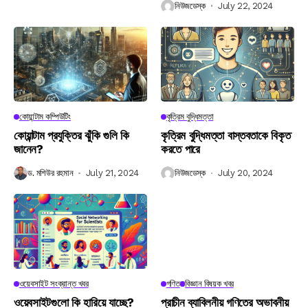
নিউজডেস্ক
July 22, 2024
কোয়ান্টাম কম্পিউটিং
কৃত্রিম বুদ্ধিমত্তা
কোয়ান্টাম প্রযুক্তির ঝুঁকি গুলি কি
কৃত্রিম বুদ্ধিমত্তা বাস্তবতাকে বিকৃত
জানেন?
করতে পারে
ড. মশিউর রহমান
July 21, 2024
নিউজডেস্ক
July 20, 2024
ওয়েবসাইট সংক্রান্ত খবর
গণিত
বিজ্ঞান বিষয়ক খবর
ওয়েবসাইটগুলো কি হারিয়ে যাচ্ছে?
প্রাচীন ব্যাবিলনীয় গণিতের অভাবনীয়