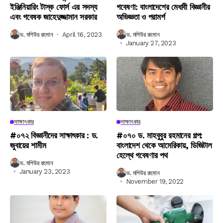
ইঞ্জিনিয়ারিং টাস্ক ফোর্স এর সদস্য
গবেষণা: বাংলাদেশের মেধাবী বিজ্ঞানীর
এবং গবেষক জাহেদুজ্জামান সরকার
অভিজ্ঞতা ও পরামর্শ
ড. মশিউর রহমান
April 16, 2023
ড. মশিউর রহমান
January 27, 2023
সাক্ষাৎকার
সাক্ষাৎকার
#০৭২ বিজ্ঞানীদের সাক্ষাৎকার : ড.
#০৭০ ড. মাহবুবুর রহমানের গল্প:
জুবায়ের শামীম
বাংলাদেশ থেকে আমেরিকায়, ডিজিটাল
হেল্থে গবেষণার পথ
ড. মশিউর রহমান
January 23, 2023
ড. মশিউর রহমান
November 19, 2022