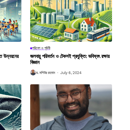
পরিবেশ ও পৃথিবী
গত উন্নয়নের
জলবায়ু পরিবর্তন ও টেকসই প্রযুক্তি: ভবিষ্যৎ রক্ষায়
বিজ্ঞান
ড. মশিউর রহমান
July 6, 2024