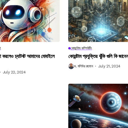
া
কোয়ান্টাম কম্পিউটিং
না করলেও চ্যাটবট আমাদের মোবাইলে
কোয়ান্টাম প্রযুক্তির ঝুঁকি গুলি কি জান
ড. মশিউর রহমান
July 21, 2024
July 22, 2024