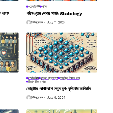
ওয়েব রিভিউ
গণিত
ে পাব?
পরিসংখ্যান শেখার সাইট: Statology
নিউজডেস্ক
July 11, 2024
ইলেক্ট্রনিক্স
কৃত্রিম বুদ্ধিমত্তা
প্রযুক্তি বিষয়ক খবর
বিজ্ঞান বিষয়ক খবর
কোয়ান্টাম যোগাযোগে নতুন যুগ: কুডিটের আবির্ভাব
নিউজডেস্ক
July 9, 2024