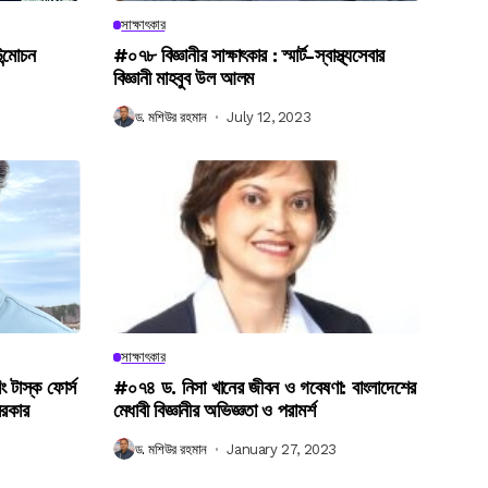
সাক্ষাৎকার
উন্মোচন
#০৭৮ বিজ্ঞানীর সাক্ষাৎকার : স্মার্ট-স্বাস্থ্যসেবার
বিজ্ঞানী মাহবুব উল আলম
ড. মশিউর রহমান
July 12, 2023
সাক্ষাৎকার
িং টাস্ক ফোর্স
#০৭৪ ড. নিসা খানের জীবন ও গবেষণা: বাংলাদেশের
সরকার
মেধাবী বিজ্ঞানীর অভিজ্ঞতা ও পরামর্শ
ড. মশিউর রহমান
January 27, 2023