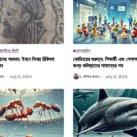
িজ্ঞানীদের জীবনী
তথ্যপ্রযুক্তি
ানীদের অবদান: ইবনে সিনার চিকিৎসা
কোডিংয়ের গুরুত্ব: শিক্ষার্থী এবং পেশা
লব
জন্য ভবিষ্যতের সাফল্যের পথ
মান
July 6, 2024
ড. মশিউর রহমান
July 6, 2024