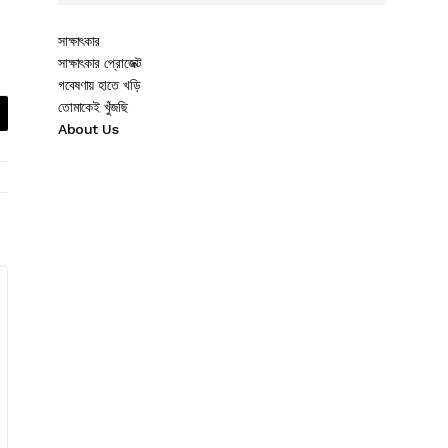
সাক্ষাৎকার
সাক্ষাৎকার প্রোজেক্ট
গবেষণায় হাতে খড়ি
তোমাকেই খুঁজছি
About Us