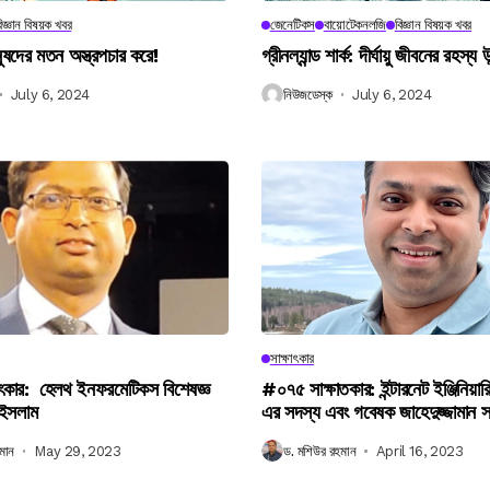
িজ্ঞান বিষয়ক খবর
জেনেটিকস
বায়োটেকনলজি
বিজ্ঞান বিষয়ক খবর
নুষদের মতন অস্ত্রপচার করে!
গ্রীনল্যান্ড শার্ক: দীর্ঘায়ু জীবনের রহস্য 
July 6, 2024
নিউজডেস্ক
July 6, 2024
সাক্ষাৎকার
ৎকার: হেলথ ইনফরমেটিকস বিশেষজ্ঞ
#০৭৫ সাক্ষাতকার: ইন্টারনেট ইঞ্জিনিয়ার
 ইসলাম
এর সদস্য এবং গবেষক জাহেদুজ্জামান 
মান
May 29, 2023
ড. মশিউর রহমান
April 16, 2023