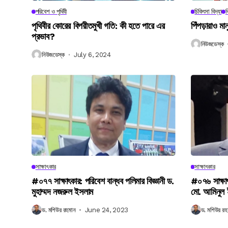
পরিবেশ ও পৃথিবী
চিকিৎসা বিদ্যা
ব
পৃথিবীর কোরের বিপরীতমুখী গতি: কী হতে পারে এর
পিঁপড়ারাও মা
প্রভাব?
নিউজডেস্ক
নিউজডেস্ক
July 6, 2024
সাক্ষাৎকার
সাক্ষাৎকার
#০৭৭ সাক্ষাৎকার: পরিবেশ বান্ধব পলিমার বিজ্ঞানী ড.
#০৭৬ সাক্ষা
মুহাম্মদ নজরুল ইসলাম
মো. আমিনুল
ড. মশিউর রহমান
June 24, 2023
ড. মশিউর রহ