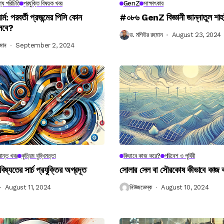
্য পরিচিতি
প্রযুক্তি বিষয়ক খবর
GenZ
সাক্ষাৎকার
র্ম: পরবর্তী প্রজন্মের পিসি কোন
#০৮৬ GenZ বিজ্ঞানী জান্নাতুল শাহ
লবে?
ড. মশিউর রহমান
August 23, 2024
মান
September 2, 2024
ান্ত খবর
কৃত্রিম বুদ্ধিমত্তা
কিভাবে কাজ করে?
পরিবেশ ও পৃথিবী
বিষ্যতের সার্চ প্রযুক্তির অগ্রদূত
সোলার সেল বা সৌরকোষ কীভাবে কাজ
August 11, 2024
নিউজডেস্ক
August 10, 2024