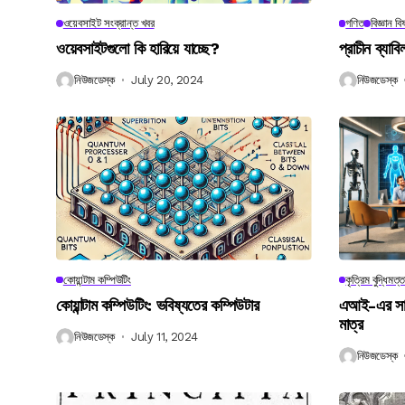
ওয়েবসাইট সংক্রান্ত খবর
গণিত
বিজ্ঞান ব
ওয়েবসাইটগুলো কি হারিয়ে যাচ্ছে?
প্রাচীন ব্যা
নিউজডেস্ক
July 20, 2024
নিউজডেস্ক
কোয়ান্টাম কম্পিউটিং
কৃত্রিম বুদ্ধিমত্ত
কোয়ান্টাম কম্পিউটিং: ভবিষ্যতের কম্পিউটার
এআই-এর সাথে
মাত্র
নিউজডেস্ক
July 11, 2024
নিউজডেস্ক