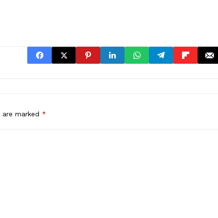
s are marked
*