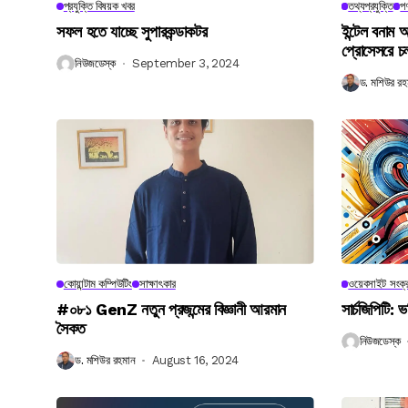
প্রযুক্তি বিষয়ক খবর
তথ্যপ্রযুক্তি
পণ
সফল হতে যাচ্ছে সুপারকন্ডাকটর
ইন্টেল বনাম আ
প্রোসেসরে চ
নিউজডেস্ক
September 3, 2024
ড. মশিউর রহ
কোয়ান্টাম কম্পিউটিং
সাক্ষাৎকার
ওয়েবসাইট সংক্র
#০৮১ GenZ নতুন প্রজন্মের বিজ্ঞানী আরমান
সার্চজিপিটি: ভ
সৈকত
নিউজডেস্ক
ড. মশিউর রহমান
August 16, 2024