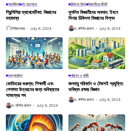
পদার্থবিদ্যা
বই আলোচনা
চিকিৎসা বিদ্যা
বিজ্ঞানীদের জীবনী
প্রিন্সিপিয়া ম্যাথেমেটিকা: বিজ্ঞানের
মুসলিম বিজ্ঞানীদের অবদান: ইবনে
মহাকাব্য
সিনার চিকিৎসা বিজ্ঞানের বিপ্লব
নিউজডেস্ক
July 6, 2024
ড. মশিউর রহমান
July 6, 2024
তথ্যপ্রযুক্তি
পরিবেশ ও পৃথিবী
কোডিংয়ের গুরুত্ব: শিক্ষার্থী এবং
জলবায়ু পরিবর্তন ও টেকসই প্রযুক্তি:
পেশাগত উন্নয়নের জন্য ভবিষ্যতের
ভবিষ্যৎ রক্ষায় বিজ্ঞান
সাফল্যের পথ
ড. মশিউর রহমান
July 6, 2024
ড. মশিউর রহমান
July 6, 2024