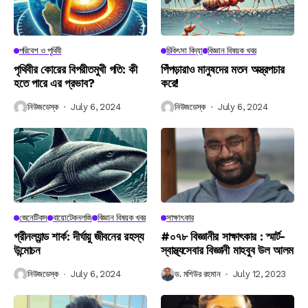
পরিবেশ ও পৃথিবী
চিকিৎসা বিদ্যা
বিজ্ঞান বিষয়ক খবর
পৃথিবীর কোরের বিপরীতমুখী গতি: কী
পিঁপড়ারাও মানুষদের মতন অস্ত্রপচার
হতে পারে এর প্রভাব?
করে!
নিউজডেস্ক
July 6, 2024
নিউজডেস্ক
July 6, 2024
জেনেটিকস
বায়োটেকনলজি
বিজ্ঞান বিষয়ক খবর
সাক্ষাৎকার
গ্রীনল্যান্ড শার্ক: দীর্ঘায়ু জীবনের রহস্য
#০৭৮ বিজ্ঞানীর সাক্ষাৎকার : স্মার্ট-
উন্মোচন
স্বাস্থ্যসেবার বিজ্ঞানী মাহবুব উল আলম
নিউজডেস্ক
July 6, 2024
ড. মশিউর রহমান
July 12, 2023