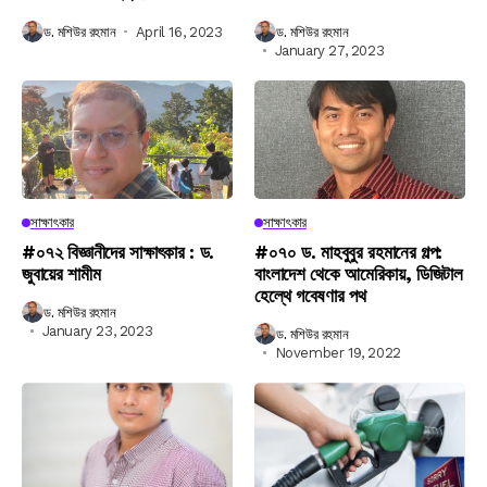
ড. মশিউর রহমান
April 16, 2023
ড. মশিউর রহমান
January 27, 2023
সাক্ষাৎকার
সাক্ষাৎকার
#০৭২ বিজ্ঞানীদের সাক্ষাৎকার : ড.
#০৭০ ড. মাহবুবুর রহমানের গল্প:
জুবায়ের শামীম
বাংলাদেশ থেকে আমেরিকায়, ডিজিটাল
হেল্থে গবেষণার পথ
ড. মশিউর রহমান
January 23, 2023
ড. মশিউর রহমান
November 19, 2022