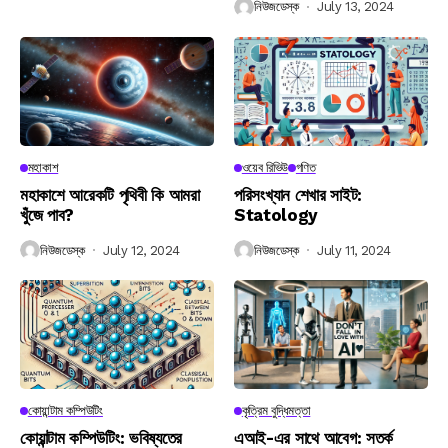
নিউজডেস্ক
July 13, 2024
মহাকাশ
ওয়েব রিভিউ
গণিত
মহাকাশে আরেকটি পৃথিবী কি আমরা
পরিসংখ্যান শেখার সাইট:
খুঁজে পাব?
Statology
নিউজডেস্ক
July 12, 2024
নিউজডেস্ক
July 11, 2024
কোয়ান্টাম কম্পিউটিং
কৃত্রিম বুদ্ধিমত্তা
কোয়ান্টাম কম্পিউটিং: ভবিষ্যতের
এআই-এর সাথে আবেগ: সতর্ক