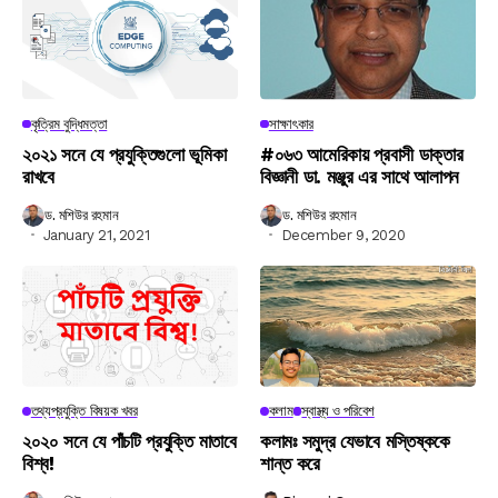
কৃত্রিম বুদ্ধিমত্তা
সাক্ষাৎকার
২০২১ সনে যে প্রযুক্তিগুলো ভূমিকা
#০৬৩ আমেরিকায় প্রবাসী ডাক্তার
রাখবে
বিজ্ঞানী ডা. মঞ্জুর এর সাথে আলাপন
ড. মশিউর রহমান
ড. মশিউর রহমান
January 21, 2021
December 9, 2020
তথ্যপ্রযুক্তি বিষয়ক খবর
কলাম
স্বাস্থ্য ও পরিবেশ
২০২০ সনে যে পাঁচটি প্রযুক্তি মাতাবে
কলামঃ সমুদ্র যেভাবে মস্তিষ্ককে
বিশ্ব!
শান্ত করে