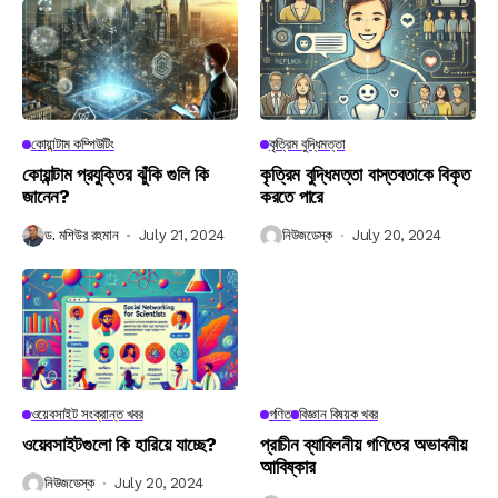
কোয়ান্টাম কম্পিউটিং
কৃত্রিম বুদ্ধিমত্তা
কোয়ান্টাম প্রযুক্তির ঝুঁকি গুলি কি
কৃত্রিম বুদ্ধিমত্তা বাস্তবতাকে বিকৃত
জানেন?
করতে পারে
ড. মশিউর রহমান
July 21, 2024
নিউজডেস্ক
July 20, 2024
ওয়েবসাইট সংক্রান্ত খবর
গণিত
বিজ্ঞান বিষয়ক খবর
ওয়েবসাইটগুলো কি হারিয়ে যাচ্ছে?
প্রাচীন ব্যাবিলনীয় গণিতের অভাবনীয়
আবিষ্কার
নিউজডেস্ক
July 20, 2024