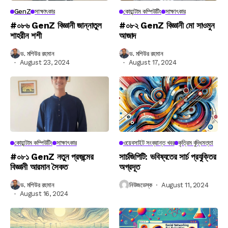
GenZ
সাক্ষাৎকার
কোয়ান্টাম কম্পিউটিং
সাক্ষাৎকার
#০৮৬ GenZ বিজ্ঞানী জান্নাতুল
#০৮২ GenZ বিজ্ঞানী মো সাওমুন
শাহরীন শশী
আজাদ
ড. মশিউর রহমান
ড. মশিউর রহমান
August 23, 2024
August 17, 2024
কোয়ান্টাম কম্পিউটিং
সাক্ষাৎকার
ওয়েবসাইট সংক্রান্ত খবর
কৃত্রিম বুদ্ধিমত্তা
#০৮১ GenZ নতুন প্রজন্মের
সার্চজিপিটি: ভবিষ্যতের সার্চ প্রযুক্তির
বিজ্ঞানী আরমান সৈকত
অগ্রদূত
ড. মশিউর রহমান
নিউজডেস্ক
August 11, 2024
August 16, 2024