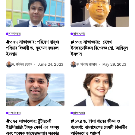
সাক্ষাৎকার
সাক্ষাৎকার
#০৭৭ সাক্ষাৎকার: পরিবেশ বান্ধব
#০৭৬ সাক্ষাৎকার: হেলথ
পলিমার বিজ্ঞানী ড. মুহাম্মদ নজরুল
ইনফরমেটিকস বিশেষজ্ঞ মো. আমিনুল
ইসলাম
ইসলাম
ড. মশিউর রহমান
June 24, 2023
ড. মশিউর রহমান
May 29, 2023
সাক্ষাৎকার
সাক্ষাৎকার
#০৭৫ সাক্ষাতকার: ইন্টারনেট
#০৭৪ ড. নিসা খানের জীবন ও
ইঞ্জিনিয়ারিং টাস্ক ফোর্স এর সদস্য
গবেষণা: বাংলাদেশের মেধাবী বিজ্ঞানীর
এবং গবেষক জাহেদুজ্জামান সরকার
অভিজ্ঞতা ও পরামর্শ