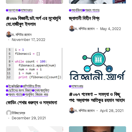
অন্যান্য
সাক্ষাৎকার
পদার্থবিদ্যা
প্রথম পাতায়
#০৬৯ বিজ্ঞানী.ডট.অর্গ এর মুখোমুখি
জ্বালানী বিহীন বিশ্ব
মো.নাজীবুল ইসলাম
ড. মশিউর রহমান
May 4, 2022
ড. মশিউর রহমান
November 17, 2022
ইলেক্ট্রনিক্স
কম্পিউটার টিপস
সাক্ষাৎকার
ছোটদের জন্য বিজ্ঞান
তথ্যপ্রযুক্তি
#০৬৭ গবেষণা – সমস‍্যা ও কিছু
প্রথম পাতায়
প্রযুক্তি বিষয়ক খবর
পথ: অধ‍্যাপক আতিকুর রহমান আহাদ
কোডিং শেখার গুরুত্ব ও সম্ভাবনা
ড. মশিউর রহমান
April 28, 2021
নিউজডেস্ক
December 29, 2021