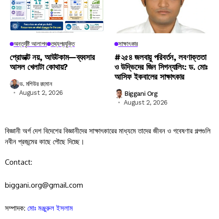
অন্তর্দৃষ্টি আলাপন
তথ্যপ্রযুক্তি
সাক্ষাৎকার
প্রোডাক্ট নয়, আউটকাম—ব্যবসার
#২৫৪ জলবায়ু পরিবর্তন, লবণাক্ততা
আসল খেলাটা কোথায়?
ও উদ্ভিদের জিন সিগন্যালিং: ড. মোঃ
আসিফ ইকবালের সাক্ষাৎকার
ড. মশিউর রহমান
August 2, 2026
Biggani Org
August 2, 2026
বিজ্ঞানী অর্গ দেশ বিদেশের বিজ্ঞানীদের সাক্ষাৎকারের মাধ্যমে তাদের জীবন ও গবেষণার গল্পগুলি
নবীন প্রজন্মের কাছে পৌছে দিচ্ছে।
Contact:
biggani.org@gmail.com
সম্পাদক:
মোঃ মঞ্জুরুল ইসলাম