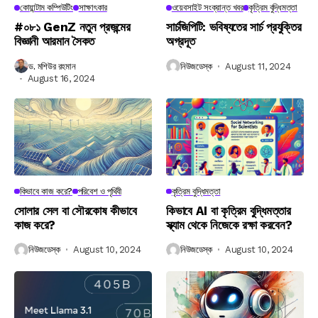
কোয়ান্টাম কম্পিউটিং
সাক্ষাৎকার
ওয়েবসাইট সংক্রান্ত খবর
কৃত্রিম বুদ্ধিমত্তা
#০৮১ GenZ নতুন প্রজন্মের
সার্চজিপিটি: ভবিষ্যতের সার্চ প্রযুক্তির
বিজ্ঞানী আরমান সৈকত
অগ্রদূত
ড. মশিউর রহমান
নিউজডেস্ক
August 11, 2024
August 16, 2024
কিভাবে কাজ করে?
পরিবেশ ও পৃথিবী
কৃত্রিম বুদ্ধিমত্তা
সোলার সেল বা সৌরকোষ কীভাবে
কিভাবে AI বা কৃত্রিম বুদ্ধিমত্তার
কাজ করে?
স্ক্যাম থেকে নিজেকে রক্ষা করবেন?
নিউজডেস্ক
August 10, 2024
নিউজডেস্ক
August 10, 2024