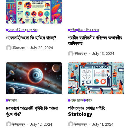
ওয়েবসাইট সংক্রান্ত খবর
গণিত
বিজ্ঞান বিষয়ক খবর
ওয়েবসাইটগুলো কি হারিয়ে যাচ্ছে?
প্রাচীন ব্যাবিলনীয় গণিতের অভাবনীয়
আবিষ্কার
নিউজডেস্ক
July 20, 2024
নিউজডেস্ক
July 13, 2024
মহাকাশ
ওয়েব রিভিউ
গণিত
মহাকাশে আরেকটি পৃথিবী কি আমরা
পরিসংখ্যান শেখার সাইট:
খুঁজে পাব?
Statology
নিউজডেস্ক
July 12, 2024
নিউজডেস্ক
July 11, 2024