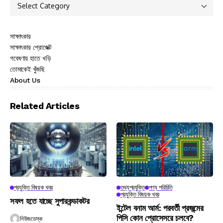
সাক্ষাৎকার
সাক্ষাৎকার প্রোজেক্ট
গবেষণায় হাতে খড়ি
তোমাকেই খুঁজছি
About Us
Related Articles
প্রযুক্তি বিষয়ক খবর
তথ্যপ্রযুক্তি
পণ্য পরিচিতি
প্রযুক্তি বিষয়ক খবর
সফল হতে যাচ্ছে সুপারকন্ডাকটর
ইন্টেল বনাম আর্ম: পরবর্তী প্রজন্মের
পিসি কোন প্রোসেসরে চলবে?
নিউজডেস্ক