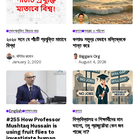
তথ্যপ্রযুক্তি বিষয়ক খবর
কলাম
স্বাস্থ্য ও পরিবেশ
২০২০ সনে যে পাঁচটি প্রযুক্তি মাতাবে
কলামঃ সমুদ্র যেভাবে মস্তিষ্ককে
বিশ্ব!
শান্ত করে
ড. মশিউর রহমান
Biggani Org
January 2, 2020
August 4, 2026
English
সাক্ষাৎকার
কলাম
#255 How Professor
বিশ্ববিদ্যালয় ও শিক্ষার্থীদের মান
Mushtaq Hussain is
ভালো, তবু গ্রাজুয়েটরা কেন জব
using fruit flies to
পাচ্ছে না?
investigate human