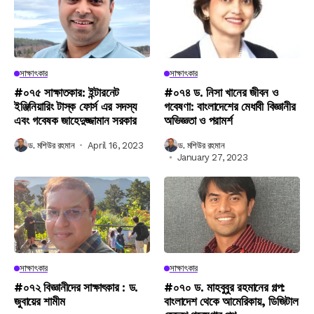
সাক্ষাৎকার
সাক্ষাৎকার
#০৭৫ সাক্ষাতকার: ইন্টারনেট
#০৭৪ ড. নিসা খানের জীবন ও
ইঞ্জিনিয়ারিং টাস্ক ফোর্স এর সদস্য
গবেষণা: বাংলাদেশের মেধাবী বিজ্ঞানীর
এবং গবেষক জাহেদুজ্জামান সরকার
অভিজ্ঞতা ও পরামর্শ
ড. মশিউর রহমান
April 16, 2023
ড. মশিউর রহমান
January 27, 2023
সাক্ষাৎকার
সাক্ষাৎকার
#০৭২ বিজ্ঞানীদের সাক্ষাৎকার : ড.
#০৭০ ড. মাহবুবুর রহমানের গল্প:
জুবায়ের শামীম
বাংলাদেশ থেকে আমেরিকায়, ডিজিটাল