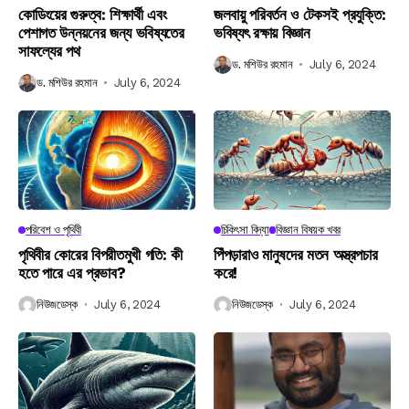
কোডিংয়ের গুরুত্ব: শিক্ষার্থী এবং
জলবায়ু পরিবর্তন ও টেকসই প্রযুক্তি:
পেশাগত উন্নয়নের জন্য ভবিষ্যতের
ভবিষ্যৎ রক্ষায় বিজ্ঞান
সাফল্যের পথ
ড. মশিউর রহমান
July 6, 2024
ড. মশিউর রহমান
July 6, 2024
পরিবেশ ও পৃথিবী
চিকিৎসা বিদ্যা
বিজ্ঞান বিষয়ক খবর
পৃথিবীর কোরের বিপরীতমুখী গতি: কী
পিঁপড়ারাও মানুষদের মতন অস্ত্রপচার
হতে পারে এর প্রভাব?
করে!
নিউজডেস্ক
July 6, 2024
নিউজডেস্ক
July 6, 2024