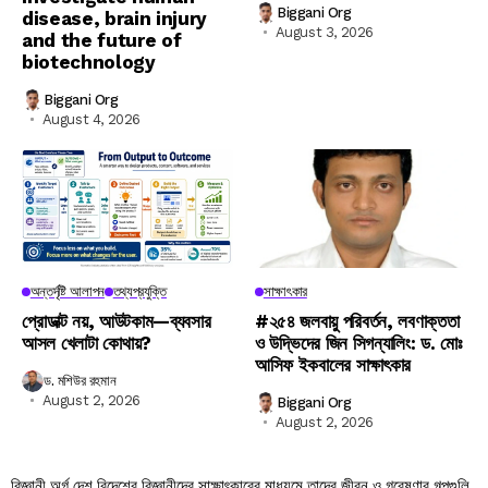
Biggani Org
disease, brain injury
August 3, 2026
and the future of
biotechnology
Biggani Org
August 4, 2026
অন্তর্দৃষ্টি আলাপন
তথ্যপ্রযুক্তি
সাক্ষাৎকার
প্রোডাক্ট নয়, আউটকাম—ব্যবসার
#২৫৪ জলবায়ু পরিবর্তন, লবণাক্ততা
আসল খেলাটা কোথায়?
ও উদ্ভিদের জিন সিগন্যালিং: ড. মোঃ
আসিফ ইকবালের সাক্ষাৎকার
ড. মশিউর রহমান
August 2, 2026
Biggani Org
August 2, 2026
বিজ্ঞানী অর্গ দেশ বিদেশের বিজ্ঞানীদের সাক্ষাৎকারের মাধ্যমে তাদের জীবন ও গবেষণার গল্পগুলি