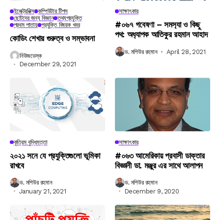
ইলেক্ট্রনিক্স
কম্পিউটার টিপস
সাক্ষাৎকার
ছোটদের জন্য বিজ্ঞান
তথ্যপ্রযুক্তি
#০৬৭ গবেষণা – সমস‍্যা ও কিছু
প্রথম পাতায়
প্রযুক্তি বিষয়ক খবর
পথ: অধ‍্যাপক আতিকুর রহমান আহাদ
কোডিং শেখার গুরুত্ব ও সম্ভাবনা
ড. মশিউর রহমান
April 28, 2021
নিউজডেস্ক
December 29, 2021
কৃত্রিম বুদ্ধিমত্তা
সাক্ষাৎকার
২০২১ সনে যে প্রযুক্তিগুলো ভূমিকা
#০৬৩ আমেরিকায় প্রবাসী ডাক্তার
রাখবে
বিজ্ঞানী ডা. মঞ্জুর এর সাথে আলাপন
ড. মশিউর রহমান
ড. মশিউর রহমান
January 21, 2021
December 9, 2020