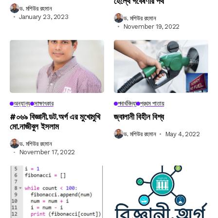
হেল্থে গবেষণার পথ
ড. মশিউর রহমান
January 23, 2023
ড. মশিউর রহমান
November 19, 2022
অন্যান্য
সাক্ষাৎকার
পদার্থবিদ্যা
প্রথম পাতায়
#০৬৯ বিজ্ঞানী.ডট.অর্গ এর মুখোমুখি
জ্বালানী বিহীন বিশ্ব
মো.নাজীবুল ইসলাম
ড. মশিউর রহমান
May 4, 2022
ড. মশিউর রহমান
November 17, 2022