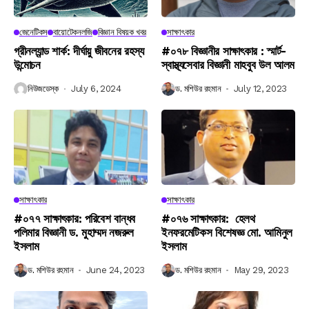
জেনেটিকস
বায়োটেকনলজি
বিজ্ঞান বিষয়ক খবর
সাক্ষাৎকার
গ্রীনল্যান্ড শার্ক: দীর্ঘায়ু জীবনের রহস্য
#০৭৮ বিজ্ঞানীর সাক্ষাৎকার : স্মার্ট-
উন্মোচন
স্বাস্থ্যসেবার বিজ্ঞানী মাহবুব উল আলম
নিউজডেস্ক
July 6, 2024
ড. মশিউর রহমান
July 12, 2023
সাক্ষাৎকার
সাক্ষাৎকার
#০৭৭ সাক্ষাৎকার: পরিবেশ বান্ধব
#০৭৬ সাক্ষাৎকার: হেলথ
পলিমার বিজ্ঞানী ড. মুহাম্মদ নজরুল
ইনফরমেটিকস বিশেষজ্ঞ মো. আমিনুল
ইসলাম
ইসলাম
ড. মশিউর রহমান
June 24, 2023
ড. মশিউর রহমান
May 29, 2023