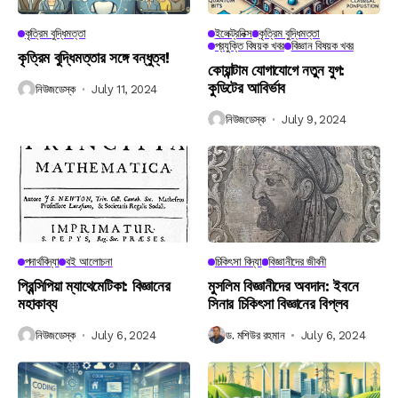
কৃত্রিম বুদ্ধিমত্তা
ইলেক্ট্রনিক্স
কৃত্রিম বুদ্ধিমত্তা
প্রযুক্তি বিষয়ক খবর
বিজ্ঞান বিষয়ক খবর
কৃত্রিম বুদ্ধিমত্তার সঙ্গে বন্ধুত্ব!
কোয়ান্টাম যোগাযোগে নতুন যুগ:
কুডিটের আবির্ভাব
নিউজডেস্ক
July 11, 2024
নিউজডেস্ক
July 9, 2024
পদার্থবিদ্যা
বই আলোচনা
চিকিৎসা বিদ্যা
বিজ্ঞানীদের জীবনী
প্রিন্সিপিয়া ম্যাথেমেটিকা: বিজ্ঞানের
মুসলিম বিজ্ঞানীদের অবদান: ইবনে
মহাকাব্য
সিনার চিকিৎসা বিজ্ঞানের বিপ্লব
নিউজডেস্ক
July 6, 2024
ড. মশিউর রহমান
July 6, 2024