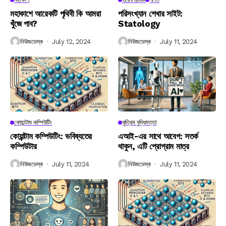
মহাকাশে আরেকটি পৃথিবী কি আমরা
পরিসংখ্যান শেখার সাইট:
খুঁজে পাব?
Statology
নিউজডেস্ক
July 12, 2024
নিউজডেস্ক
July 11, 2024
কোয়ান্টাম কম্পিউটিং
কৃত্রিম বুদ্ধিমত্তা
কোয়ান্টাম কম্পিউটিং: ভবিষ্যতের
এআই-এর সাথে আবেগ: সতর্ক
কম্পিউটার
থাকুন, এটি প্রোগ্রাম মাত্র
নিউজডেস্ক
July 11, 2024
নিউজডেস্ক
July 11, 2024