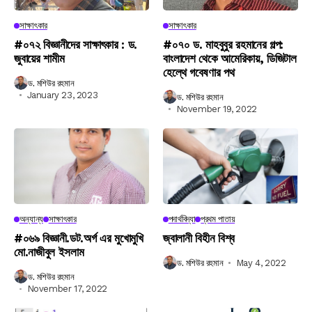
সাক্ষাৎকার
সাক্ষাৎকার
#০৭২ বিজ্ঞানীদের সাক্ষাৎকার : ড.
#০৭০ ড. মাহবুবুর রহমানের গল্প:
জুবায়ের শামীম
বাংলাদেশ থেকে আমেরিকায়, ডিজিটাল
হেল্থে গবেষণার পথ
ড. মশিউর রহমান
January 23, 2023
ড. মশিউর রহমান
November 19, 2022
অন্যান্য
সাক্ষাৎকার
পদার্থবিদ্যা
প্রথম পাতায়
#০৬৯ বিজ্ঞানী.ডট.অর্গ এর মুখোমুখি
জ্বালানী বিহীন বিশ্ব
মো.নাজীবুল ইসলাম
ড. মশিউর রহমান
May 4, 2022
ড. মশিউর রহমান
November 17, 2022