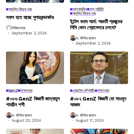
প্রযুক্তি বিষয়ক খবর
তথ্যপ্রযুক্তি
পণ্য পরিচিতি
প্রযুক্তি বিষয়ক খবর
সফল হতে যাচ্ছে সুপারকন্ডাকটর
ইন্টেল বনাম আর্ম: পরবর্তী প্রজন্মের
পিসি কোন প্রোসেসরে চলবে?
নিউজডেস্ক
September 3, 2024
ড. মশিউর রহমান
September 2, 2024
GenZ
সাক্ষাৎকার
কোয়ান্টাম কম্পিউটিং
সাক্ষাৎকার
#০৮৬ GenZ বিজ্ঞানী জান্নাতুল
#০৮২ GenZ বিজ্ঞানী মো সাওমুন
শাহরীন শশী
আজাদ
ড. মশিউর রহমান
ড. মশিউর রহমান
August 23, 2024
August 17, 2024