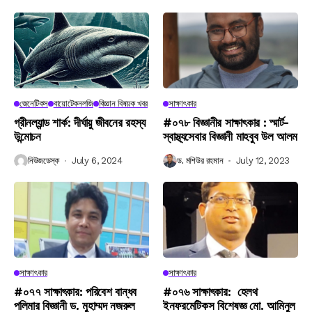
জেনেটিকস
বায়োটেকনলজি
বিজ্ঞান বিষয়ক খবর
সাক্ষাৎকার
গ্রীনল্যান্ড শার্ক: দীর্ঘায়ু জীবনের রহস্য
#০৭৮ বিজ্ঞানীর সাক্ষাৎকার : স্মার্ট-
উন্মোচন
স্বাস্থ্যসেবার বিজ্ঞানী মাহবুব উল আলম
নিউজডেস্ক
July 6, 2024
ড. মশিউর রহমান
July 12, 2023
সাক্ষাৎকার
সাক্ষাৎকার
#০৭৭ সাক্ষাৎকার: পরিবেশ বান্ধব
#০৭৬ সাক্ষাৎকার: হেলথ
পলিমার বিজ্ঞানী ড. মুহাম্মদ নজরুল
ইনফরমেটিকস বিশেষজ্ঞ মো. আমিনুল