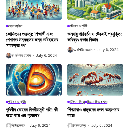
তথ্যপ্রযুক্তি
পরিবেশ ও পৃথিবী
কোডিংয়ের গুরুত্ব: শিক্ষার্থী এবং
জলবায়ু পরিবর্তন ও টেকসই প্রযুক্তি:
পেশাগত উন্নয়নের জন্য ভবিষ্যতের
ভবিষ্যৎ রক্ষায় বিজ্ঞান
সাফল্যের পথ
ড. মশিউর রহমান
July 6, 2024
ড. মশিউর রহমান
July 6, 2024
পরিবেশ ও পৃথিবী
চিকিৎসা বিদ্যা
বিজ্ঞান বিষয়ক খবর
পৃথিবীর কোরের বিপরীতমুখী গতি: কী
পিঁপড়ারাও মানুষদের মতন অস্ত্রপচার
হতে পারে এর প্রভাব?
করে!
নিউজডেস্ক
July 6, 2024
নিউজডেস্ক
July 6, 2024