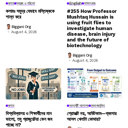
কলাম
স্বাস্থ্য ও পরিবেশ
English
সাক্ষাৎকার
কলামঃ সমুদ্র যেভাবে মস্তিষ্ককে
#255 How Professor
শান্ত করে
Mushtaq Hussain is
using fruit flies to
Biggani Org
investigate human
August 4, 2026
disease, brain injury
and the future of
biotechnology
Biggani Org
August 4, 2026
কলাম
অন্তর্দৃষ্টি আলাপন
তথ্যপ্রযুক্তি
বিশ্ববিদ্যালয় ও শিক্ষার্থীদের মান
প্রোডাক্ট নয়, আউটকাম—ব্যবসার
ভালো, তবু গ্রাজুয়েটরা কেন জব
আসল খেলাটা কোথায়?
পাচ্ছে না?