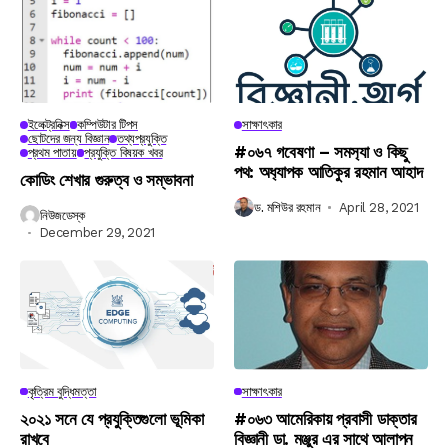
ইলেক্ট্রনিক্স
কম্পিউটার টিপস
সাক্ষাৎকার
ছোটদের জন্য বিজ্ঞান
তথ্যপ্রযুক্তি
#০৬৭ গবেষণা – সমস‍্যা ও কিছু
প্রথম পাতায়
প্রযুক্তি বিষয়ক খবর
পথ: অধ‍্যাপক আতিকুর রহমান আহাদ
কোডিং শেখার গুরুত্ব ও সম্ভাবনা
ড. মশিউর রহমান
April 28, 2021
নিউজডেস্ক
December 29, 2021
কৃত্রিম বুদ্ধিমত্তা
সাক্ষাৎকার
২০২১ সনে যে প্রযুক্তিগুলো ভূমিকা
#০৬৩ আমেরিকায় প্রবাসী ডাক্তার
রাখবে
বিজ্ঞানী ডা. মঞ্জুর এর সাথে আলাপন