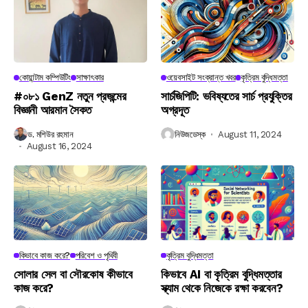
কোয়ান্টাম কম্পিউটিং
সাক্ষাৎকার
ওয়েবসাইট সংক্রান্ত খবর
কৃত্রিম বুদ্ধিমত্তা
#০৮১ GenZ নতুন প্রজন্মের
সার্চজিপিটি: ভবিষ্যতের সার্চ প্রযুক্তির
বিজ্ঞানী আরমান সৈকত
অগ্রদূত
ড. মশিউর রহমান
নিউজডেস্ক
August 11, 2024
August 16, 2024
কিভাবে কাজ করে?
পরিবেশ ও পৃথিবী
কৃত্রিম বুদ্ধিমত্তা
সোলার সেল বা সৌরকোষ কীভাবে
কিভাবে AI বা কৃত্রিম বুদ্ধিমত্তার
কাজ করে?
স্ক্যাম থেকে নিজেকে রক্ষা করবেন?