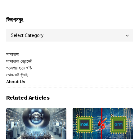
বিভাগসমুহ
সাক্ষাৎকার
সাক্ষাৎকার প্রোজেক্ট
গবেষণায় হাতে খড়ি
তোমাকেই খুঁজছি
About Us
Related Articles