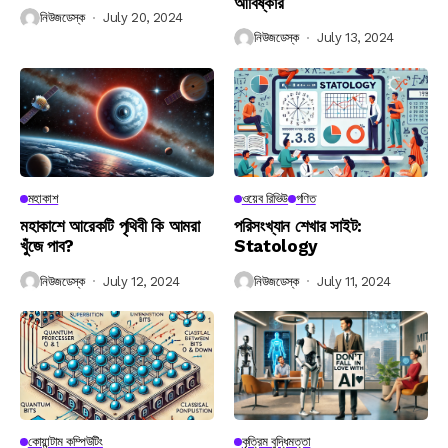
আবিষ্কার
নিউজডেস্ক
July 20, 2024
নিউজডেস্ক
July 13, 2024
মহাকাশ
ওয়েব রিভিউ
গণিত
মহাকাশে আরেকটি পৃথিবী কি আমরা
পরিসংখ্যান শেখার সাইট:
খুঁজে পাব?
Statology
নিউজডেস্ক
July 12, 2024
নিউজডেস্ক
July 11, 2024
কোয়ান্টাম কম্পিউটিং
কৃত্রিম বুদ্ধিমত্তা