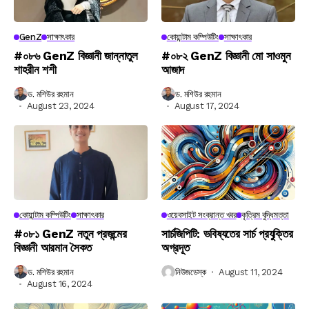
GenZ
সাক্ষাৎকার
কোয়ান্টাম কম্পিউটিং
সাক্ষাৎকার
#০৮৬ GenZ বিজ্ঞানী জান্নাতুল
#০৮২ GenZ বিজ্ঞানী মো সাওমুন
শাহরীন শশী
আজাদ
ড. মশিউর রহমান
ড. মশিউর রহমান
August 23, 2024
August 17, 2024
কোয়ান্টাম কম্পিউটিং
সাক্ষাৎকার
ওয়েবসাইট সংক্রান্ত খবর
কৃত্রিম বুদ্ধিমত্তা
#০৮১ GenZ নতুন প্রজন্মের
সার্চজিপিটি: ভবিষ্যতের সার্চ প্রযুক্তির
বিজ্ঞানী আরমান সৈকত
অগ্রদূত
ড. মশিউর রহমান
নিউজডেস্ক
August 11, 2024
August 16, 2024