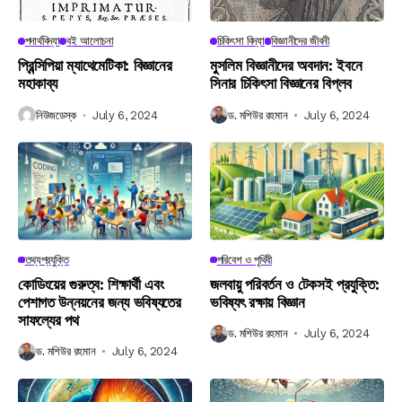
পদার্থবিদ্যা
বই আলোচনা
চিকিৎসা বিদ্যা
বিজ্ঞানীদের জীবনী
প্রিন্সিপিয়া ম্যাথেমেটিকা: বিজ্ঞানের
মুসলিম বিজ্ঞানীদের অবদান: ইবনে
মহাকাব্য
সিনার চিকিৎসা বিজ্ঞানের বিপ্লব
নিউজডেস্ক
July 6, 2024
ড. মশিউর রহমান
July 6, 2024
তথ্যপ্রযুক্তি
পরিবেশ ও পৃথিবী
কোডিংয়ের গুরুত্ব: শিক্ষার্থী এবং
জলবায়ু পরিবর্তন ও টেকসই প্রযুক্তি:
পেশাগত উন্নয়নের জন্য ভবিষ্যতের
ভবিষ্যৎ রক্ষায় বিজ্ঞান
সাফল্যের পথ
ড. মশিউর রহমান
July 6, 2024
ড. মশিউর রহমান
July 6, 2024