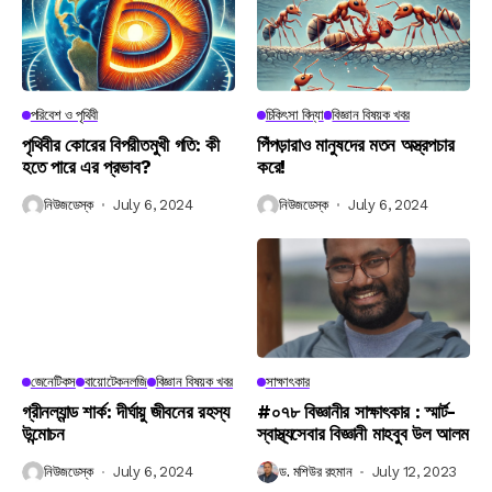
পরিবেশ ও পৃথিবী
চিকিৎসা বিদ্যা
বিজ্ঞান বিষয়ক খবর
পৃথিবীর কোরের বিপরীতমুখী গতি: কী
পিঁপড়ারাও মানুষদের মতন অস্ত্রপচার
হতে পারে এর প্রভাব?
করে!
নিউজডেস্ক
July 6, 2024
নিউজডেস্ক
July 6, 2024
জেনেটিকস
বায়োটেকনলজি
বিজ্ঞান বিষয়ক খবর
সাক্ষাৎকার
গ্রীনল্যান্ড শার্ক: দীর্ঘায়ু জীবনের রহস্য
#০৭৮ বিজ্ঞানীর সাক্ষাৎকার : স্মার্ট-
উন্মোচন
স্বাস্থ্যসেবার বিজ্ঞানী মাহবুব উল আলম
নিউজডেস্ক
July 6, 2024
ড. মশিউর রহমান
July 12, 2023