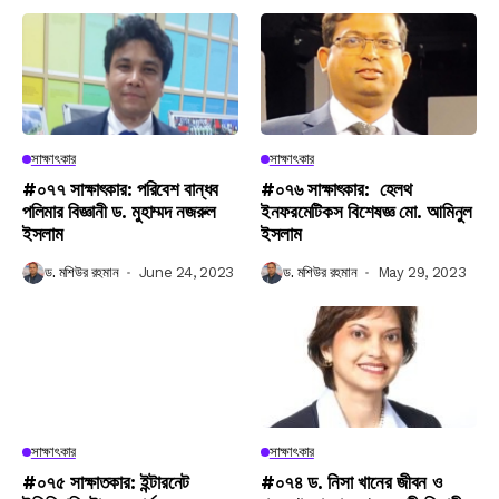
সাক্ষাৎকার
সাক্ষাৎকার
#০৭৭ সাক্ষাৎকার: পরিবেশ বান্ধব
#০৭৬ সাক্ষাৎকার: হেলথ
পলিমার বিজ্ঞানী ড. মুহাম্মদ নজরুল
ইনফরমেটিকস বিশেষজ্ঞ মো. আমিনুল
ইসলাম
ইসলাম
ড. মশিউর রহমান
June 24, 2023
ড. মশিউর রহমান
May 29, 2023
সাক্ষাৎকার
সাক্ষাৎকার
#০৭৫ সাক্ষাতকার: ইন্টারনেট
#০৭৪ ড. নিসা খানের জীবন ও