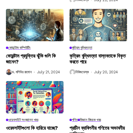
কোয়ান্টাম কম্পিউটিং
কৃত্রিম বুদ্ধিমত্তা
কোয়ান্টাম প্রযুক্তির ঝুঁকি গুলি কি
কৃত্রিম বুদ্ধিমত্তা বাস্তবতাকে বিকৃত
জানেন?
করতে পারে
ড. মশিউর রহমান
July 21, 2024
নিউজডেস্ক
July 20, 2024
ওয়েবসাইট সংক্রান্ত খবর
গণিত
বিজ্ঞান বিষয়ক খবর
ওয়েবসাইটগুলো কি হারিয়ে যাচ্ছে?
প্রাচীন ব্যাবিলনীয় গণিতের অভাবনীয়