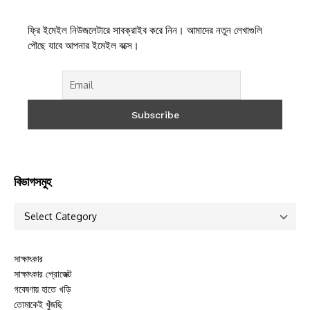
ফ্রি ইমেইল নিউজলেটারে সাবক্রাইব করে নিন। আমাদের নতুন লেখাগুলি
পৌছে যাবে আপনার ইমেইল বক্সে।
বিভাগসমুহ
সাক্ষাৎকার
সাক্ষাৎকার প্রোজেক্ট
গবেষণায় হাতে খড়ি
তোমাকেই খুঁজছি