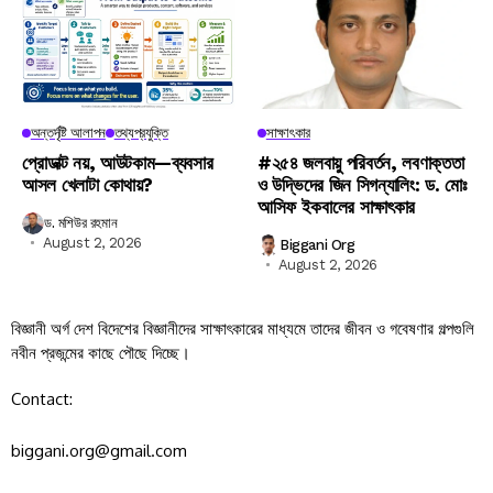
অন্তর্দৃষ্টি আলাপন
তথ্যপ্রযুক্তি
সাক্ষাৎকার
প্রোডাক্ট নয়, আউটকাম—ব্যবসার
#২৫৪ জলবায়ু পরিবর্তন, লবণাক্ততা
আসল খেলাটা কোথায়?
ও উদ্ভিদের জিন সিগন্যালিং: ড. মোঃ
আসিফ ইকবালের সাক্ষাৎকার
ড. মশিউর রহমান
August 2, 2026
Biggani Org
August 2, 2026
বিজ্ঞানী অর্গ দেশ বিদেশের বিজ্ঞানীদের সাক্ষাৎকারের মাধ্যমে তাদের জীবন ও গবেষণার গল্পগুলি
নবীন প্রজন্মের কাছে পৌছে দিচ্ছে।
Contact:
biggani.org@gmail.com