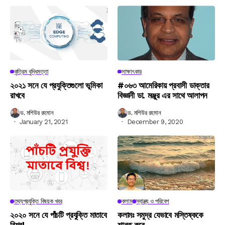
কৃত্রিম বুদ্ধিমত্তা
সাক্ষাৎকার
২০২১ সনে যে প্রযুক্তিগুলো ভূমিকা
#০৬৩ আমেরিকায় প্রবাসী ডাক্তার
রাখবে
বিজ্ঞানী ডা. মঞ্জুর এর সাথে আলাপন
ড. মশিউর রহমান
ড. মশিউর রহমান
January 21, 2021
December 9, 2020
তথ্যপ্রযুক্তি বিষয়ক খবর
কলাম
স্বাস্থ্য ও পরিবেশ
২০২০ সনে যে পাঁচটি প্রযুক্তি মাতাবে
কলামঃ সমুদ্র যেভাবে মস্তিষ্ককে
বিশ্ব!
শান্ত করে