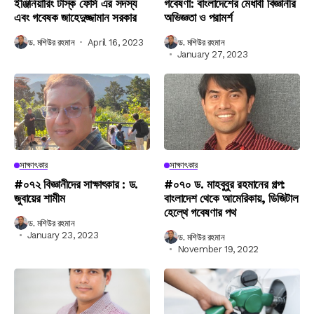
ইঞ্জিনিয়ারিং টাস্ক ফোর্স এর সদস্য
গবেষণা: বাংলাদেশের মেধাবী বিজ্ঞানীর
এবং গবেষক জাহেদুজ্জামান সরকার
অভিজ্ঞতা ও পরামর্শ
ড. মশিউর রহমান
April 16, 2023
ড. মশিউর রহমান
January 27, 2023
সাক্ষাৎকার
সাক্ষাৎকার
#০৭২ বিজ্ঞানীদের সাক্ষাৎকার : ড.
#০৭০ ড. মাহবুবুর রহমানের গল্প:
জুবায়ের শামীম
বাংলাদেশ থেকে আমেরিকায়, ডিজিটাল
হেল্থে গবেষণার পথ
ড. মশিউর রহমান
January 23, 2023
ড. মশিউর রহমান
November 19, 2022