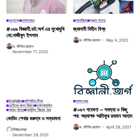
অন্যান্য
সাক্ষাৎকার
পদার্থবিদ্যা
প্রথম পাতায়
#০৬৯ বিজ্ঞানী.ডট.অর্গ এর মুখোমুখি
জ্বালানী বিহীন বিশ্ব
মো.নাজীবুল ইসলাম
ড. মশিউর রহমান
May 4, 2022
ড. মশিউর রহমান
November 17, 2022
ইলেক্ট্রনিক্স
কম্পিউটার টিপস
সাক্ষাৎকার
ছোটদের জন্য বিজ্ঞান
তথ্যপ্রযুক্তি
#০৬৭ গবেষণা – সমস‍্যা ও কিছু
প্রথম পাতায়
প্রযুক্তি বিষয়ক খবর
পথ: অধ‍্যাপক আতিকুর রহমান আহাদ
কোডিং শেখার গুরুত্ব ও সম্ভাবনা
ড. মশিউর রহমান
April 28, 2021
নিউজডেস্ক
December 29, 2021