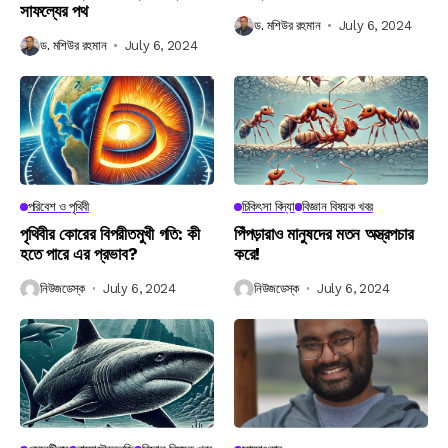
সাফল্যের পথ
ড. মশিউর রহমান
July 6, 2024
ড. মশিউর রহমান
July 6, 2024
পরিবেশ ও পৃথিবী
চিকিৎসা বিদ্যা
বিজ্ঞান বিষয়ক খবর
পৃথিবীর কোরের বিপরীতমুখী গতি: কী
পিঁপড়ারাও মানুষদের মতন অস্ত্রপচার
হতে পারে এর প্রভাব?
করে!
নিউজডেস্ক
July 6, 2024
নিউজডেস্ক
July 6, 2024