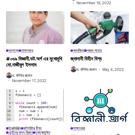
November 19, 2022
অন্যান্য
সাক্ষাৎকার
পদার্থবিদ্যা
প্রথম পাতায়
#০৬৯ বিজ্ঞানী.ডট.অর্গ এর মুখোমুখি
জ্বালানী বিহীন বিশ্ব
মো.নাজীবুল ইসলাম
ড. মশিউর রহমান
May 4, 2022
ড. মশিউর রহমান
November 17, 2022
ইলেক্ট্রনিক্স
কম্পিউটার টিপস
সাক্ষাৎকার
ছোটদের জন্য বিজ্ঞান
তথ্যপ্রযুক্তি