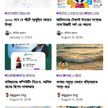
তথ্যপ্রযুক্তি বিষয়ক খবর
উচ্চশিক্ষা ও গবেষণার সুযোগ
বিজ্ঞান লেখক
২০২০ সনে যে পাঁচটি প্রযুক্তি মাতাবে
জাতিসংঘের টেকসই উন্নয়ন লক্ষ্যের
বিশ্ব!
সঙ্গে বিজ্ঞানী অর্গ এর পথচলা
ড. মশিউর রহমান
ড. মশিউর রহমান
January 2, 2020
August 8, 2026
ইলেক্ট্রনিক্স
কৃত্রিম বুদ্ধিমত্তা
কলাম
স্বাস্থ্য ও পরিবেশ
ভবিষ্যতের কম্পিউটিং নিয়ে ড. আসিফ
কলামঃ সমুদ্র যেভাবে মস্তিষ্ককে
খানের বিশেষ সাক্ষাৎকার
শান্ত করে
Biggani Org
Biggani Org
August 8, 2026
August 4, 2026