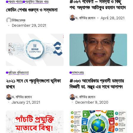
#০৬৭ গবেষণা – সমস‍্যা ও কিছু
প্রথম পাতায়
প্রযুক্তি বিষয়ক খবর
পথ: অধ‍্যাপক আতিকুর রহমান আহাদ
কোডিং শেখার গুরুত্ব ও সম্ভাবনা
ড. মশিউর রহমান
April 28, 2021
নিউজডেস্ক
December 29, 2021
কৃত্রিম বুদ্ধিমত্তা
সাক্ষাৎকার
২০২১ সনে যে প্রযুক্তিগুলো ভূমিকা
#০৬৩ আমেরিকায় প্রবাসী ডাক্তার
রাখবে
বিজ্ঞানী ডা. মঞ্জুর এর সাথে আলাপন
ড. মশিউর রহমান
ড. মশিউর রহমান
January 21, 2021
December 9, 2020