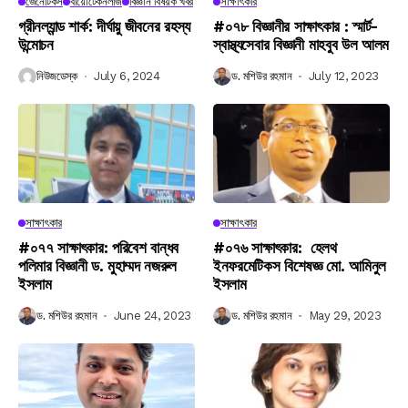
জেনেটিকস
বায়োটেকনলজি
বিজ্ঞান বিষয়ক খবর
সাক্ষাৎকার
গ্রীনল্যান্ড শার্ক: দীর্ঘায়ু জীবনের রহস্য
#০৭৮ বিজ্ঞানীর সাক্ষাৎকার : স্মার্ট-
উন্মোচন
স্বাস্থ্যসেবার বিজ্ঞানী মাহবুব উল আলম
নিউজডেস্ক
July 6, 2024
ড. মশিউর রহমান
July 12, 2023
সাক্ষাৎকার
সাক্ষাৎকার
#০৭৭ সাক্ষাৎকার: পরিবেশ বান্ধব
#০৭৬ সাক্ষাৎকার: হেলথ
পলিমার বিজ্ঞানী ড. মুহাম্মদ নজরুল
ইনফরমেটিকস বিশেষজ্ঞ মো. আমিনুল
ইসলাম
ইসলাম
ড. মশিউর রহমান
June 24, 2023
ড. মশিউর রহমান
May 29, 2023