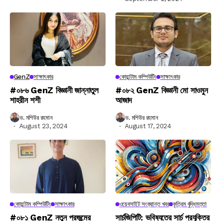
GenZ
সাক্ষাৎকার
কোয়ান্টাম কম্পিউটিং
সাক্ষাৎকার
#০৮৬ GenZ বিজ্ঞানী জান্নাতুল
#০৮২ GenZ বিজ্ঞানী মো সাওমুন
শাহরীন শশী
আজাদ
ড. মশিউর রহমান
ড. মশিউর রহমান
August 23, 2024
August 17, 2024
কোয়ান্টাম কম্পিউটিং
সাক্ষাৎকার
ওয়েবসাইট সংক্রান্ত খবর
কৃত্রিম বুদ্ধিমত্তা
#০৮১ GenZ নতুন প্রজন্মের
সার্চজিপিটি: ভবিষ্যতের সার্চ প্রযুক্তির