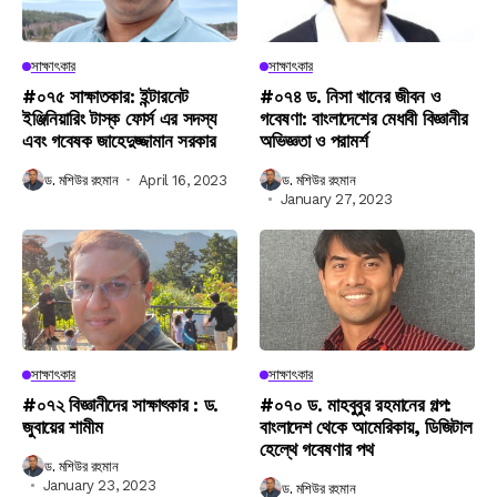
সাক্ষাৎকার
সাক্ষাৎকার
#০৭৫ সাক্ষাতকার: ইন্টারনেট
#০৭৪ ড. নিসা খানের জীবন ও
ইঞ্জিনিয়ারিং টাস্ক ফোর্স এর সদস্য
গবেষণা: বাংলাদেশের মেধাবী বিজ্ঞানীর
এবং গবেষক জাহেদুজ্জামান সরকার
অভিজ্ঞতা ও পরামর্শ
ড. মশিউর রহমান
April 16, 2023
ড. মশিউর রহমান
January 27, 2023
সাক্ষাৎকার
সাক্ষাৎকার
#০৭২ বিজ্ঞানীদের সাক্ষাৎকার : ড.
#০৭০ ড. মাহবুবুর রহমানের গল্প:
জুবায়ের শামীম
বাংলাদেশ থেকে আমেরিকায়, ডিজিটাল
হেল্থে গবেষণার পথ
ড. মশিউর রহমান
January 23, 2023
ড. মশিউর রহমান