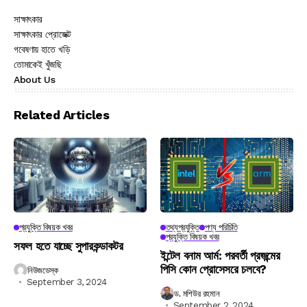
সাক্ষাৎকার
সাক্ষাৎকার প্রোজেক্ট
গবেষণায় হাতে খড়ি
তোমাকেই খুঁজছি
About Us
Related Articles
প্রযুক্তি বিষয়ক খবর
তথ্যপ্রযুক্তি
পণ্য পরিচিতি
প্রযুক্তি বিষয়ক খবর
সফল হতে যাচ্ছে সুপারকন্ডাকটর
ইন্টেল বনাম আর্ম: পরবর্তী প্রজন্মের
পিসি কোন প্রোসেসরে চলবে?
নিউজডেস্ক
September 3, 2024
ড. মশিউর রহমান
September 2, 2024