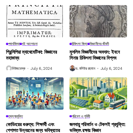
পদার্থবিদ্যা
বই আলোচনা
চিকিৎসা বিদ্যা
বিজ্ঞানীদের জীবনী
প্রিন্সিপিয়া ম্যাথেমেটিকা: বিজ্ঞানের
মুসলিম বিজ্ঞানীদের অবদান: ইবনে
মহাকাব্য
সিনার চিকিৎসা বিজ্ঞানের বিপ্লব
নিউজডেস্ক
July 6, 2024
ড. মশিউর রহমান
July 6, 2024
তথ্যপ্রযুক্তি
পরিবেশ ও পৃথিবী
কোডিংয়ের গুরুত্ব: শিক্ষার্থী এবং
জলবায়ু পরিবর্তন ও টেকসই প্রযুক্তি:
পেশাগত উন্নয়নের জন্য ভবিষ্যতের
ভবিষ্যৎ রক্ষায় বিজ্ঞান