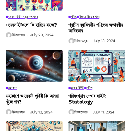
ওয়েবসাইট সংক্রান্ত খবর
গণিত
বিজ্ঞান বিষয়ক খবর
ওয়েবসাইটগুলো কি হারিয়ে যাচ্ছে?
প্রাচীন ব্যাবিলনীয় গণিতের অভাবনীয়
আবিষ্কার
নিউজডেস্ক
July 20, 2024
নিউজডেস্ক
July 13, 2024
মহাকাশ
ওয়েব রিভিউ
গণিত
মহাকাশে আরেকটি পৃথিবী কি আমরা
পরিসংখ্যান শেখার সাইট:
খুঁজে পাব?
Statology
নিউজডেস্ক
July 12, 2024
নিউজডেস্ক
July 11, 2024