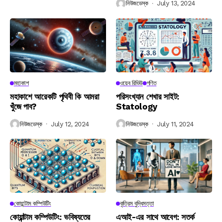
নিউজডেস্ক
July 13, 2024
মহাকাশ
ওয়েব রিভিউ
গণিত
মহাকাশে আরেকটি পৃথিবী কি আমরা
পরিসংখ্যান শেখার সাইট:
খুঁজে পাব?
Statology
নিউজডেস্ক
July 12, 2024
নিউজডেস্ক
July 11, 2024
কোয়ান্টাম কম্পিউটিং
কৃত্রিম বুদ্ধিমত্তা
কোয়ান্টাম কম্পিউটিং: ভবিষ্যতের
এআই-এর সাথে আবেগ: সতর্ক