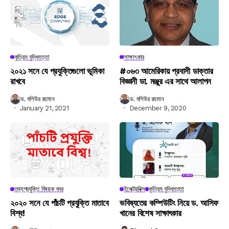
কৃত্রিম বুদ্ধিমত্তা
সাক্ষাৎকার
২০২১ সনে যে প্রযুক্তিগুলো ভূমিকা
#০৬৩ আমেরিকায় প্রবাসী ডাক্তার
রাখবে
বিজ্ঞানী ডা. মঞ্জুর এর সাথে আলাপন
ড. মশিউর রহমান
ড. মশিউর রহমান
January 21, 2021
December 9, 2020
তথ্যপ্রযুক্তি বিষয়ক খবর
ইলেক্ট্রনিক্স
কৃত্রিম বুদ্ধিমত্তা
২০২০ সনে যে পাঁচটি প্রযুক্তি মাতাবে
ভবিষ্যতের কম্পিউটিং নিয়ে ড. আসিফ
বিশ্ব!
খানের বিশেষ সাক্ষাৎকার