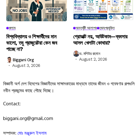
কলাম
অন্তর্দৃষ্টি আলাপন
তথ্যপ্রযুক্তি
বিশ্ববিদ্যালয় ও শিক্ষার্থীদের মান
প্রোডাক্ট নয়, আউটকাম—ব্যবসার
ভালো, তবু গ্রাজুয়েটরা কেন জব
আসল খেলাটা কোথায়?
পাচ্ছে না?
ড. মশিউর রহমান
August 2, 2026
Biggani Org
August 3, 2026
বিজ্ঞানী অর্গ দেশ বিদেশের বিজ্ঞানীদের সাক্ষাৎকারের মাধ্যমে তাদের জীবন ও গবেষণার গল্পগুলি
নবীন প্রজন্মের কাছে পৌছে দিচ্ছে।
Contact:
biggani.org@gmail.com
সম্পাদক:
মোঃ মঞ্জুরুল ইসলাম