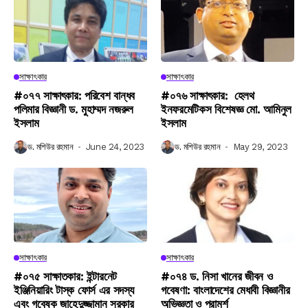
সাক্ষাৎকার
সাক্ষাৎকার
#০৭৭ সাক্ষাৎকার: পরিবেশ বান্ধব
#০৭৬ সাক্ষাৎকার: হেলথ
পলিমার বিজ্ঞানী ড. মুহাম্মদ নজরুল
ইনফরমেটিকস বিশেষজ্ঞ মো. আমিনুল
ইসলাম
ইসলাম
ড. মশিউর রহমান
June 24, 2023
ড. মশিউর রহমান
May 29, 2023
সাক্ষাৎকার
সাক্ষাৎকার
#০৭৫ সাক্ষাতকার: ইন্টারনেট
#০৭৪ ড. নিসা খানের জীবন ও
ইঞ্জিনিয়ারিং টাস্ক ফোর্স এর সদস্য
গবেষণা: বাংলাদেশের মেধাবী বিজ্ঞানীর
এবং গবেষক জাহেদুজ্জামান সরকার
অভিজ্ঞতা ও পরামর্শ