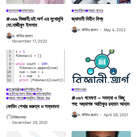
অন্যান্য
সাক্ষাৎকার
পদার্থবিদ্যা
প্রথম পাতায়
#০৬৯ বিজ্ঞানী.ডট.অর্গ এর মুখোমুখি
জ্বালানী বিহীন বিশ্ব
মো.নাজীবুল ইসলাম
ড. মশিউর রহমান
May 4, 2022
ড. মশিউর রহমান
November 17, 2022
ইলেক্ট্রনিক্স
কম্পিউটার টিপস
সাক্ষাৎকার
ছোটদের জন্য বিজ্ঞান
তথ্যপ্রযুক্তি
#০৬৭ গবেষণা – সমস‍্যা ও কিছু
প্রথম পাতায়
প্রযুক্তি বিষয়ক খবর
পথ: অধ‍্যাপক আতিকুর রহমান আহাদ
কোডিং শেখার গুরুত্ব ও সম্ভাবনা
ড. মশিউর রহমান
April 28, 2021
নিউজডেস্ক
December 29, 2021