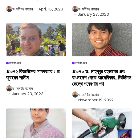
ড. মশিউর রহমান
April 16, 2023
ড. মশিউর রহমান
January 27, 2023
সাক্ষাৎকার
সাক্ষাৎকার
#০৭২ বিজ্ঞানীদের সাক্ষাৎকার : ড.
#০৭০ ড. মাহবুবুর রহমানের গল্প:
জুবায়ের শামীম
বাংলাদেশ থেকে আমেরিকায়, ডিজিটাল
হেল্থে গবেষণার পথ
ড. মশিউর রহমান
January 23, 2023
ড. মশিউর রহমান
November 19, 2022