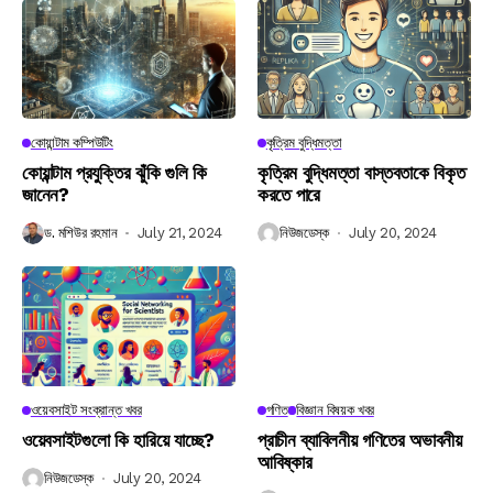
কোয়ান্টাম কম্পিউটিং
কৃত্রিম বুদ্ধিমত্তা
কোয়ান্টাম প্রযুক্তির ঝুঁকি গুলি কি
কৃত্রিম বুদ্ধিমত্তা বাস্তবতাকে বিকৃত
জানেন?
করতে পারে
ড. মশিউর রহমান
July 21, 2024
নিউজডেস্ক
July 20, 2024
ওয়েবসাইট সংক্রান্ত খবর
গণিত
বিজ্ঞান বিষয়ক খবর
ওয়েবসাইটগুলো কি হারিয়ে যাচ্ছে?
প্রাচীন ব্যাবিলনীয় গণিতের অভাবনীয়
আবিষ্কার
নিউজডেস্ক
July 20, 2024