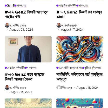
GenZ
সাক্ষাৎকার
কোয়ান্টাম কম্পিউটিং
সাক্ষাৎকার
#০৮৬ GenZ বিজ্ঞানী জান্নাতুল
#০৮২ GenZ বিজ্ঞানী মো সাওমুন
শাহরীন শশী
আজাদ
ড. মশিউর রহমান
ড. মশিউর রহমান
August 23, 2024
August 17, 2024
কোয়ান্টাম কম্পিউটিং
সাক্ষাৎকার
ওয়েবসাইট সংক্রান্ত খবর
কৃত্রিম বুদ্ধিমত্তা
#০৮১ GenZ নতুন প্রজন্মের
সার্চজিপিটি: ভবিষ্যতের সার্চ প্রযুক্তির
বিজ্ঞানী আরমান সৈকত
অগ্রদূত
ড. মশিউর রহমান
নিউজডেস্ক
August 11, 2024
August 16, 2024