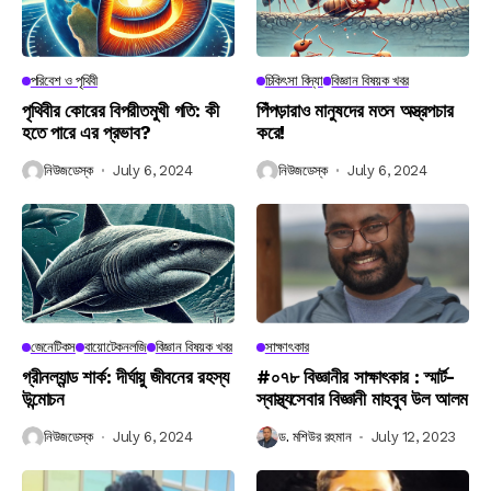
পরিবেশ ও পৃথিবী
চিকিৎসা বিদ্যা
বিজ্ঞান বিষয়ক খবর
পৃথিবীর কোরের বিপরীতমুখী গতি: কী
পিঁপড়ারাও মানুষদের মতন অস্ত্রপচার
হতে পারে এর প্রভাব?
করে!
নিউজডেস্ক
July 6, 2024
নিউজডেস্ক
July 6, 2024
জেনেটিকস
বায়োটেকনলজি
বিজ্ঞান বিষয়ক খবর
সাক্ষাৎকার
গ্রীনল্যান্ড শার্ক: দীর্ঘায়ু জীবনের রহস্য
#০৭৮ বিজ্ঞানীর সাক্ষাৎকার : স্মার্ট-
উন্মোচন
স্বাস্থ্যসেবার বিজ্ঞানী মাহবুব উল আলম
নিউজডেস্ক
July 6, 2024
ড. মশিউর রহমান
July 12, 2023