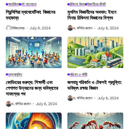
পদার্থবিদ্যা
বই আলোচনা
চিকিৎসা বিদ্যা
বিজ্ঞানীদের জীবনী
প্রিন্সিপিয়া ম্যাথেমেটিকা: বিজ্ঞানের
মুসলিম বিজ্ঞানীদের অবদান: ইবনে
মহাকাব্য
সিনার চিকিৎসা বিজ্ঞানের বিপ্লব
নিউজডেস্ক
July 6, 2024
ড. মশিউর রহমান
July 6, 2024
তথ্যপ্রযুক্তি
পরিবেশ ও পৃথিবী
কোডিংয়ের গুরুত্ব: শিক্ষার্থী এবং
জলবায়ু পরিবর্তন ও টেকসই প্রযুক্তি:
পেশাগত উন্নয়নের জন্য ভবিষ্যতের
ভবিষ্যৎ রক্ষায় বিজ্ঞান
সাফল্যের পথ
ড. মশিউর রহমান
July 6, 2024
ড. মশিউর রহমান
July 6, 2024