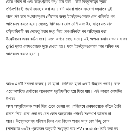
যেতে পারবে না এবং তড়িৎপ্রবাহ বন্ধ হয়ে যাবে। তাই কিছুক্ষেত্রে স্বচ্ছ
তড়িৎপরিবাহী পদার্থ ব্যবহার করা হয়। যদি আমরা ধাতব সংযোগ শুধুমাত্র দুই
পাশে দেই তবে সংযোগস্থলে পৌঁছাবার জন্য ইলেক্ট্রনগুলোকে বেশ খানিকটা পথ
অতিক্রম করতে হবে। যেহেতু সিলিকনের রোধ বেশি এবং ইহা ধাতুর মত ভাল
তড়িৎপরিবাহী নয় সেহেতু ইহার মধ্য দিয়ে বেশখানিকটা পথ অতিক্রম করা
ইলেক্ট্রনের জন্য কঠিন হবে। ফলে অপচয় বেড়ে যাবে। এই অপচয় কমাবার জন্য ধাতব
grid দ্বারা কোষগুলোকে মুড়ে দেওয়া হয়। ফলে ইলেক্ট্রনগুলোকে আর অধিক পথ
অতিক্রম করতে হয়না।
আরও একটি সমস্যা রয়েছে। তা হলো- সিলিকন হলো একটি উজ্জ্বল পদার্থ। ফলে
এতে আপতিত ফোটনের অনেকাংশ প্রতিফলিত হয়ে ফিরে যায়। এই কারণে কোষটির
উপরের
অংশ অপ্রতিফলক পদার্থ দিয়ে ঢেকে দেওয়া হয়।পরিশেষে কোষগুলোকে কাঁচের তৈরি
ঢাকনা দিয়ে ঢেকে দেয়া হয় যেন কোষ অন্যকোন পদার্থের সংস্পর্শে আসতে না
পারে। উল্লেখযোগ্য পরিমাণ বিভব এবং বিদ্যুৎ পাবার জন্য বেশ কিছু কোষ
(সাধারণত ৩৬টি) প্রয়োজন অনুযায়ী সংযুক্ত করে PV module তৈরি করা হয়।