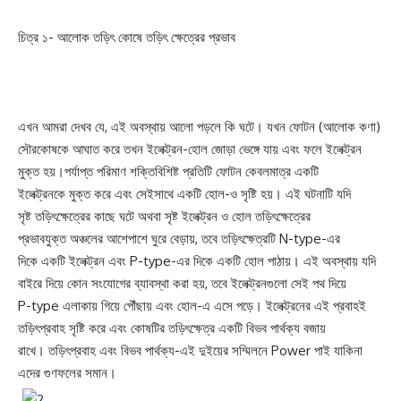
চিত্র ১- আলোক তড়িৎ কোষে তড়িৎ ক্ষেত্রের প্রভাব
এখন আমরা দেখব যে, এই অবস্থায় আলো পড়লে কি ঘটে। যখন ফোটন (আলোক কণা)
সৌরকোষকে আঘাত করে তখন ইলেক্ট্রন-হোল জোড়া ভেঙ্গে যায় এবং ফলে ইলেক্ট্রন
মুক্ত হয়।পর্যাপ্ত পরিমাণ শক্তিবিশিষ্ট প্রতিটি ফোটন কেবলমাত্র একটি
ইলেক্ট্রনকে মুক্ত করে এবং সেইসাথে একটি হোল-ও সৃষ্টি হয়। এই ঘটনাটি যদি
সৃষ্ট তড়িৎক্ষেত্রের কাছে ঘটে অথবা সৃষ্ট ইলেক্ট্রন ও হোল তড়িৎক্ষেত্রের
প্রভাবযুক্ত অঞ্চলের আশেপাশে ঘুরে বেড়ায়, তবে তড়িৎক্ষেত্রটি N-type-এর
দিকে একটি ইলেক্ট্রন এবং P-type-এর দিকে একটি হোল পাঠায়। এই অবস্থায় যদি
বাইরে দিয়ে কোন সংযোগের ব্যাবস্থা করা হয়, তবে ইলেক্ট্রনগুলো সেই পথ দিয়ে
P-type এলাকায় গিয়ে পৌঁছায় এবং হোল-এ এসে পড়ে। ইলেক্ট্রনের এই প্রবাহই
তড়িৎপ্রবাহ সৃষ্টি করে এবং কোষটির তড়িৎক্ষেত্র একটি বিভব পার্থক্য বজায়
রাখে। তড়িৎপ্রবাহ এবং বিভব পার্থক্য-এই দুইয়ের সম্মিলনে Power পাই যাকিনা
এদের গুণফলের সমান।