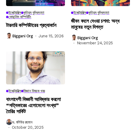
ইলেক্ট্রনিক্স
কৃত্রিম বুদ্ধিমত্তা
ইলেক্ট্রনিক্স
কৃত্রিম বুদ্ধিমত্তা
কোয়ান্টাম কম্পিউটিং
জীবন বদলে দেওয়া চশমা: অন্ধ
টারনারি কম্পিউটারের প্রত্যাবর্তন
মানুষের নতুন দিগন্ত
Biggani Org
June 15, 2026
Biggani Org
November 24, 2025
ইলেক্ট্রনিক্স
বিজ্ঞান বিষয়ক খবর
বাংলাদেশী বিজ্ঞানী আবিষ্কার করলো
“সত্যিকারের এলোমেলো সংখ্যা”
তৈরির সার্কিট
ড. মশিউর রহমান
October 20, 2025