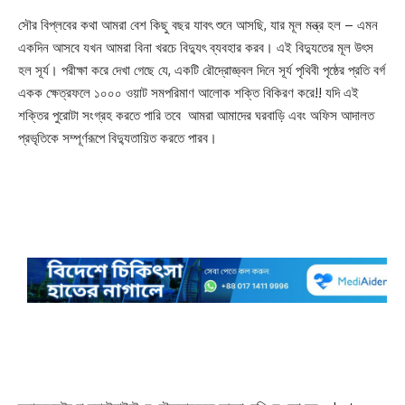
সৌর বিপ্লবের কথা আমরা বেশ কিছু বছর যাবৎ শুনে আসছি, যার মূল মন্ত্র হল – এমন
একদিন আসবে যখন আমরা বিনা খরচে বিদ্যুৎ ব্যবহার করব। এই বিদ্যুতের মূল উৎস
হল সূর্য। পরীক্ষা করে দেখা গেছে যে, একটি রৌদ্রোজ্ঞ্বল দিনে সূর্য পৃথিবী পৃষ্ঠের প্রতি বর্গ
একক ক্ষেত্রফলে ১০০০ ওয়াট সমপরিমাণ আলোক শক্তি বিকিরণ করে!! যদি এই
শক্তির পুরোটা সংগ্রহ করতে পারি তবে আমরা আমাদের ঘরবাড়ি এবং অফিস আদালত
প্রভৃতিকে সম্পূর্ণরূপে বিদ্যুতায়িত করতে পারব।