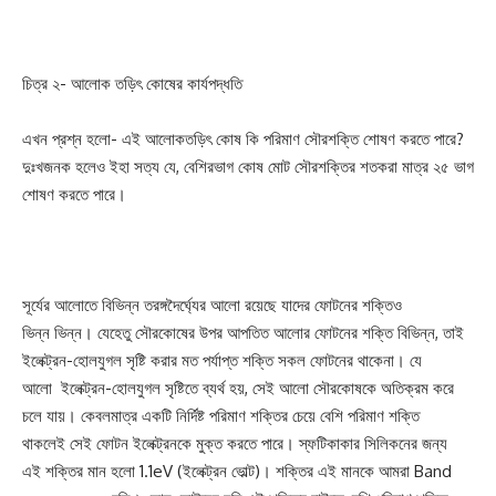
চিত্র ২- আলোক তড়িৎ কোষের কার্যপদ্ধতি
এখন প্রশ্ন হলো- এই আলোকতড়িৎ কোষ কি পরিমাণ সৌরশক্তি শোষণ করতে পারে?
দুঃখজনক হলেও ইহা সত্য যে, বেশিরভাগ কোষ মোট সৌরশক্তির শতকরা মাত্র ২৫ ভাগ
শোষণ করতে পারে।
সূর্যের আলোতে বিভিন্ন তরঙ্গদৈর্ঘ্যের আলো রয়েছে যাদের ফোটনের শক্তিও
ভিন্ন ভিন্ন। যেহেতু সৌরকোষের উপর আপতিত আলোর ফোটনের শক্তি বিভিন্ন, তাই
ইলেক্ট্রন-হোলযুগল সৃষ্টি করার মত পর্যাপ্ত শক্তি সকল ফোটনের থাকেনা। যে
আলো ইলেক্ট্রন-হোলযুগল সৃষ্টিতে ব্যর্থ হয়, সেই আলো সৌরকোষকে অতিক্রম করে
চলে যায়। কেবলমাত্র একটি নির্দিষ্ট পরিমাণ শক্তির চেয়ে বেশি পরিমাণ শক্তি
থাকলেই সেই ফোটন ইলেক্ট্রনকে মুক্ত করতে পারে। স্ফটিকাকার সিলিকনের জন্য
এই শক্তির মান হলো 1.1eV (ইলেক্ট্রন ভোল্ট)। শক্তির এই মানকে আমরা Band