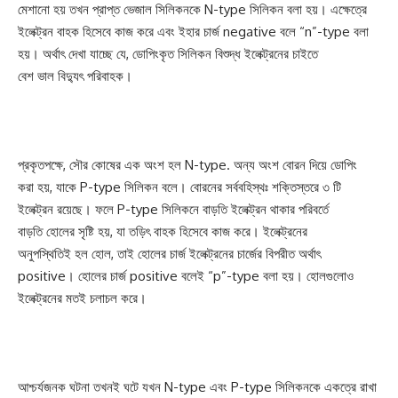
মেশানো হয় তখন প্রাপ্ত ভেজাল সিলিকনকে N-type সিলিকন বলা হয়। এক্ষেত্রে
ইলেক্ট্রন বাহক হিসেবে কাজ করে এবং ইহার চার্জ negative বলে “n”-type বলা
হয়। অর্থাৎ দেখা যাচ্ছে যে, ডোপিংকৃত সিলিকন বিশুদ্ধ ইলেক্ট্রনের চাইতে
বেশ ভাল বিদ্যুৎ পরিবাহক।
প্রকৃতপক্ষে, সৌর কোষের এক অংশ হল N-type. অন্য অংশ বোরন দিয়ে ডোপিং
করা হয়, যাকে P-type সিলিকন বলে। বোরনের সর্ববহিস্থঃ শক্তিস্তরে ৩ টি
ইলেক্ট্রন রয়েছে। ফলে P-type সিলিকনে বাড়তি ইলেক্ট্রন থাকার পরিবর্তে
বাড়তি হোলের সৃষ্টি হয়, যা তড়িৎ বাহক হিসেবে কাজ করে। ইলেক্ট্রনের
অনুপস্থিতিই হল হোল, তাই হোলের চার্জ ইলেক্ট্রনের চার্জের বিপরীত অর্থাৎ
positive। হোলের চার্জ positive বলেই “p”-type বলা হয়। হোলগুলোও
ইলেক্ট্রনের মতই চলাচল করে।
আশ্চর্যজনক ঘটনা তখনই ঘটে যখন N-type এবং P-type সিলিকনকে একত্রে রাখা