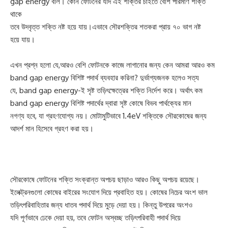
gap energy বলি। কোন ফোটনের যদি এই শক্তির চাইতে বেশি পরিমাণ শক্তি
থাকে
তবে উদবৃত্ত শক্তি নষ্ট হয়ে যায়।এভাবে সৌরশক্তির শতকরা প্রায় ৭০ ভাগ নষ্ট
হয়ে যায়।
এখন প্রশ্ন হলো যে,আরও বেশি ফোটনকে কাজে লাগানোর জন্য কেন আমরা আরও কম
band gap energy বিশিষ্ট পদার্থ ব্যবহার করিনা? দুর্ভাগ্যজনক হলেও সত্য
যে, band gap energy-ই সৃষ্ট তড়িৎক্ষেত্রের শক্তি নির্দেশ করে। অর্থাৎ কম
band gap energy বিশিষ্ট পদার্থের দ্বারা সৃষ্ট কোষে বিভব পার্থক্যের মান
নগণ্য হবে, যা গ্রহণযোগ্য নয়। মোটামুটিভাবে 1.4eV শক্তিকে সৌরকোষের জন্য
আদর্শ মান হিসেবে গ্রহণ করা হয়।
সৌরকোষে ফোটনের শক্তি সংক্রান্ত অপচয় ছাড়াও আরও কিছু অপচয় রয়েছে।
ইলেক্ট্রনগুলো কোষের বাইরের সংযোগ দিয়ে প্রবাহিত হয়। কোষের নিচের অংশ ভাল
তড়িৎপরিবাহিতার জন্য ধাতব পদার্থ দিয়ে মুড়ে দেয়া হয়। কিন্তু উপরের অংশও
যদি পূর্ণভাবে ঢেকে দেয়া হয়, তবে ফোটন অস্বচ্ছ তড়িৎপরিবাহী পদার্থ দিয়ে