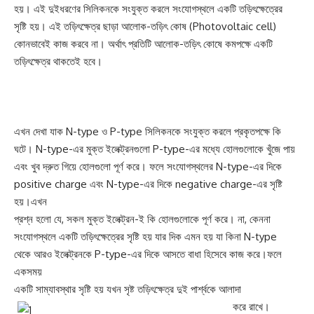
হয়। এই দুইধরণের সিলিকনকে সংযুক্ত করলে সংযোগস্থলে একটি তড়িৎক্ষেত্রের
সৃষ্টি হয়। এই তড়িৎক্ষেত্র ছাড়া আলোক-তড়িৎ কোষ (Photovoltaic cell)
কোনভাবেই কাজ করবে না। অর্থাৎ প্রতিটি আলোক-তড়িৎ কোষে কমপক্ষে একটি
তড়িৎক্ষেত্র থাকতেই হবে।
এখন দেখা যাক N-type ও P-type সিলিকনকে সংযুক্ত করলে প্রকৃতপক্ষে কি
ঘটে। N-type-এর মুক্ত ইলেক্ট্রনগুলো P-type-এর মধ্যে হোলগুলোকে খুঁজে পায়
এবং খুব দ্রুত গিয়ে হোলগুলো পূর্ণ করে। ফলে সংযোগস্থলের N-type-এর দিকে
positive charge এবং N-type-এর দিকে negative charge-এর সৃষ্টি
হয়।এখন
প্রশ্ন হলো যে, সকল মুক্ত ইলেক্ট্রন-ই কি হোলগুলোকে পূর্ণ করে। না, কেননা
সংযোগস্থলে একটি তড়িৎক্ষেত্রের সৃষ্টি হয় যার দিক এমন হয় যা কিনা N-type
থেকে আরও ইলেক্ট্রনকে P-type-এর দিকে আসতে বাধা হিসেবে কাজ করে।ফলে
একসময়
একটি সাম্যাবস্থার সৃষ্টি হয় যখন সৃষ্ট তড়িৎক্ষেত্র দুই পার্শ্বকে আলাদা
করে রাখে।