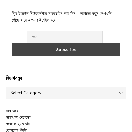
ফ্রি ইমেইল নিউজলেটারে সাবক্রাইব করে নিন। আমাদের নতুন লেখাগুলি
পৌছে যাবে আপনার ইমেইল বক্সে।
বিভাগসমুহ
সাক্ষাৎকার
সাক্ষাৎকার প্রোজেক্ট
গবেষণায় হাতে খড়ি
তোমাকেই খুঁজছি