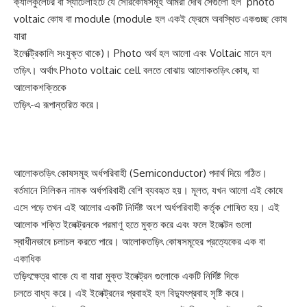
ক্যালকুলেটর বা স্যাটেলাইটে যে সৌরকোষসমূহ আমরা দেখি সেগুলো হল photo
voltaic কোষ বা module (module হল একই ফ্রেমে অবস্থিত একগুচ্ছ কোষ
যারা
ইলেক্ট্রিকালি সংযুক্ত থাকে)। Photo অর্থ হল আলো এবং Voltaic মানে হল
তড়িৎ। অর্থাৎ Photo voltaic cell বলতে বোঝায় আলোকতড়িৎ কোষ, যা
আলোকশক্তিকে
তড়িৎ-এ রূপান্তরিত করে।
আলোকতড়িৎ কোষসমূহ অর্ধপরিবাহী (Semiconductor) পদার্থ দিয়ে গঠিত।
বর্তমানে সিলিকন নামক অর্ধপরিবাহী বেশি ব্যবহৃত হয়। মূলত, যখন আলো এই কোষে
এসে পড়ে তখন এই আলোর একটি নির্দিষ্ট অংশ অর্ধপরিবাহী কর্তৃক শোষিত হয়। এই
আলোক শক্তি ইলেক্ট্রনকে পরমাণু হতে মুক্ত করে এবং ফলে ইলেক্টন গুলো
স্বাধীনভাবে চলাচল করতে পারে। আলোকতড়িৎ কোষসমূহের প্রত্যেকের এক বা
একাধিক
তড়িৎক্ষেত্র থাকে যে বা যারা মুক্ত ইলেক্ট্রন গুলোকে একটি নির্দিষ্ট দিকে
চলতে বাধ্য করে। এই ইলেক্ট্রনের প্রবাহই হল বিদ্যুৎপ্রবাহ সৃষ্টি করে।