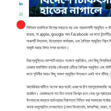
সিলিকন ভ্যালিকে বিশ্বের সবচেয়ে বড় এবং প্রভাবশালী প্রযুক্তি ও স
রয়েছে, যা apple, google আর Facebook এর মতো ইন্ডাস্ট্রি থেকে 
অঞ্চলটি উদ্ভাবন, উদ্যোক্তা কার্যক্রম, এবং বৈশ্বিক প্রযুক্তি শি
আকৃষ্ট করছে বিগত দশক গুলোতে।
উচ্চপ্রযুক্তির কোম্পানি ছাড়াও গবেষণা প্রতিষ্ঠান, বেশ কিছু বিশ্ববিদ্য
ভেঞ্চার ক্যাপিটাল ফার্মের নেটওয়ার্ক এটিকে বৈশ্বিক প্রযুক্তি এবং স্
মতো পৃথিবীর আরও কিছু অঞ্চল প্রযুক্তি উন্নয়নে একই পথে হাঁটছে
আমেরিকার মাটিতে অনেক বছর ধরেই এধরণের চিপ ম্যানুফ্যাকচারিং আর
হয়েছিল। একাজগুলো গত তিন দশকে নিঃশব্দে চলে গেছে দূর প্রাচ্য
উৎপাদনের মাধ্যমে হার্ডওয়্যার নিরাপত্তা নিশ্চিত করা সরকারের সর্
অথবা বন্ধুপ্রতিম দেশগুলোতে (যেমন ভিয়েতনাম, মালয়শিয়া, ভারত, দক্