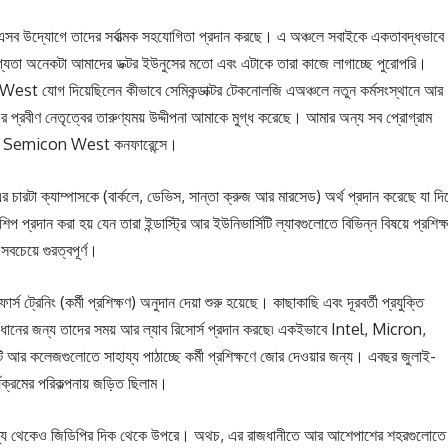
গে তাদের সর্বাত্মক সহযোগিতা প্রদান করছে। এ অঞ্চলে সবাইকে একতাবদ্ধভাবে
্যতা অনেকটা আমাদের ডক্টর ইউনুসের মতো এবং এটাকে তারা কাজে লাগাচ্ছে পুরোপরি।
West যোগ দিয়েছিলেন কীভাবে সেমিকন্ডাক্টর টেকনোলজি এঅঞ্চলে নতুন কর্মসংস্থানে আর
্রবীণ নেতৃত্বের তারুণ্যময় উদ্দীপনা আমাকে মুগ্ধ করেছে। আমার অন্য সব প্রোগ্রাম
েছি Semicon West কনফারেন্সে।
চারটা ক্যাম্পাসকে (বার্কলে, ডেভিস, সান্তা ক্রুজ আর মারসেড) অর্থ প্রদান করেছে যা দিয
প প্রদান করা হয় যেন তারা ইন্ডাস্ট্রি আর ইউনিভার্সিটি ল্যাবগুলোতে বিভিন্ন বিষয়ে প্রশিক্
সবচেয়ে গুরত্বপূর্ণ।
্স ট্রেনিং (কর্মী প্রশিক্ষণ) অনুদান দেয়া শুরু হয়েছে। কাছাকাছি এবং দূরবর্তী প্রযুক্তি
সমাধানের জন্য তাদের সময় আর ল্যাব রিসোর্স প্রদান করছে৷ একইভাবে Intel, Micron,
র কলেজগুলোতে সাহায্য পাঠাচ্ছে কর্মী প্রশিক্ষণে জোর দেওয়ার জন্য। এবছর জুলাই-
ক্রমের পরিকল্পনায় জড়িত ছিলাম।
ুক্তরাজ্য থেকেও জিডিপির দিক থেকে উপরে। অথচ, এর রাজধানীতে আর আশেপাশের শহরগুলোতে