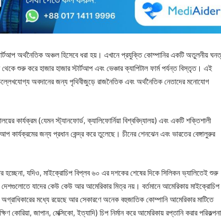
্টার্টআপ অর্থনৈতিক অঞ্চল হিসেবে ধরা হয়। এখানে প্রযুক্তি কোম্পানির একটি অতুলনীয় ঘনত
শুরু করে হাজার হাজার স্টার্টআপ এবং ভেঞ্চার ক্যাপিটাল ফার্ম পর্যন্ত বিস্তৃত। এই
ল্পে উল্লেখযোগ্য অবদানের জন্য পৃথিবীজুড়ে রাজনৈতিক এবং অর্থনৈতিক নেতাদের মনোযোগ
ালয়ের কার্যক্রম (যেমন স্ট্যানফোর্ড, ক্যালিফোর্নিয়া বিশ্ববিদ্যালয়) এবং একটি শক্তিশালী
টার্টআপ কার্যক্রমের জন্য প্রধান কেন্দ্র করে তুলেছে। চীনের শেনঝেন এবং ভারতের বেঙ্গালুরুর
।
 হচ্ছেনা, যদিও, মাইক্রোচিপ বিপ্লব ৬০ এর দশকের শেষের দিকে সিলিকন ভ্যালিতেই শুরু
ের দেশগুলোতে যাদের কেউ কেউ আর আমেরিকার মিত্র নয়। বর্তমানে আমেরিকায় মাইক্রোচিপ
বোচ্চ অগ্রাধিকারের মধ্যে রয়েছে আর সেকারণে অনেক বহুজাতিক কোম্পানি আমেরিকার মাটিতে
ষিণ কোরিয়া, জাপান, মেক্সিকো, ইত্যাদি) চিপ নির্মান করে আমেরিকায় রপ্তানি করার পরিকল্পনা