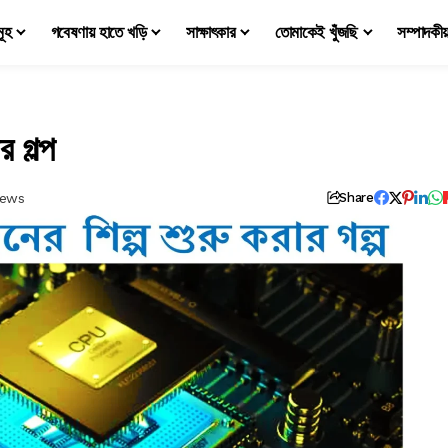
মূহ
গবেষণায় হাতে খড়ি
সাক্ষাৎকার
তোমাকেই খুঁজছি
সম্পাদকী
 গল্প
iews
Share