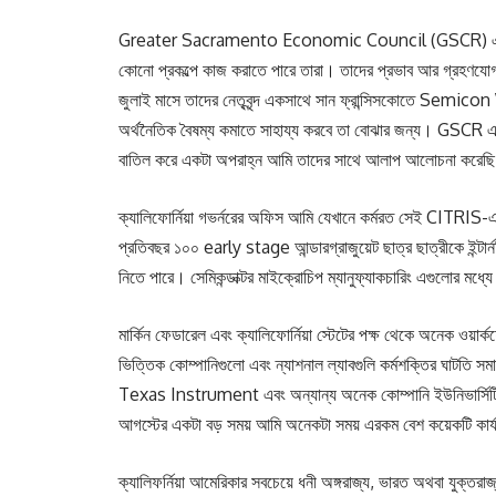
Greater Sacramento Economic Council (GSCR) এসব উদ্যো
কোনো প্রকল্পে কাজ করাতে পারে তারা। তাদের প্রভাব আর গ্রহণযোগ
জুলাই মাসে তাদের নেতৃবৃন্দ একসাথে সান ফ্রান্সিসকোতে Semicon 
অর্থনৈতিক বৈষম্য কমাতে সাহায্য করবে তা বোঝার জন্য। GSCR এর প
বাতিল করে একটা অপরাহ্ন আমি তাদের সাথে আলাপ আলোচনা কর
ক্যালিফোর্নিয়া গভর্নরের অফিস আমি যেখানে কর্মরত সেই CITRIS-এর 
প্রতিবছর ১০০ early stage আন্ডারগ্রাজুয়েট ছাত্র ছাত্রীকে ইন্টার্নশি
নিতে পারে। সেমিকন্ডাক্টর মাইক্রোচিপ ম্যানুফ্যাকচারিং এগুলোর মধ্যে 
মার্কিন ফেডারেল এবং ক্যালিফোর্নিয়া স্টেটের পক্ষ থেকে অনেক ওয়ার্কফোর
ভিত্তিক কোম্পানিগুলো এবং ন্যাশনাল ল্যাবগুলি কর্মশক্তির ঘাটতি 
Texas Instrument এবং অন্যান্য অনেক কোম্পানি ইউনিভার্সিটি আ
আগস্টের একটা বড় সময় আমি অনেকটা সময় এরকম বেশ কয়েকটি কার্য
ক্যালিফর্নিয়া আমেরিকার সবচেয়ে ধনী অঙ্গরাজ্য, ভারত অথবা য