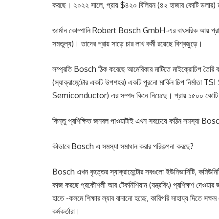
করছে। ২০২২ সালে, প্রায় $৪২০ বিলিয়ন (৪২ হাজার কোটি ডলার) মূ
জার্মান কোম্পানি Robert Bosch GmbH-এর বাৎসরিক আয় প্রায় 
সমতুল্য)। তাদের প্রায় সাড়ে চার লাখ কর্মী রয়েছে বিশ্বজুড়ে।
সম্প্রতি Bosch ঠিক করেছে আমেরিকার মাটিতে মাইক্রোচিপ তৈরি
(স্যাক্রামেন্টোর একটি উপশহর) একটি পুরনো মার্কিন চিপ নির্
Semiconductor) এর সম্পদ কিনে নিয়েছে। প্রায় ১৫০০ কোটি ড
কিন্তু প্রশিক্ষিত জনবল পাওয়াটাই এখন সবচেয়ে কঠিন সমস্যা Bo
কীভাবে Bosch এ সমস্যা সমাধান করার পরিকল্পনা করছে?
Bosch এখন বৃহত্তর স্যাক্রামেন্টোর সবগুলো ইউনিভার্সিটি, কমিউনিট
কাজ করছে প্রকৌশলী আর টেকনিশিয়ান (যন্ত্রবিৎ) প্রশিক্ষণ দেওয়ার 
হাতে -কলমে শিক্ষার ল্যাব বানানো হচ্ছে, কারিগরি সাহায্য দিতে
কর্মকর্তারা।