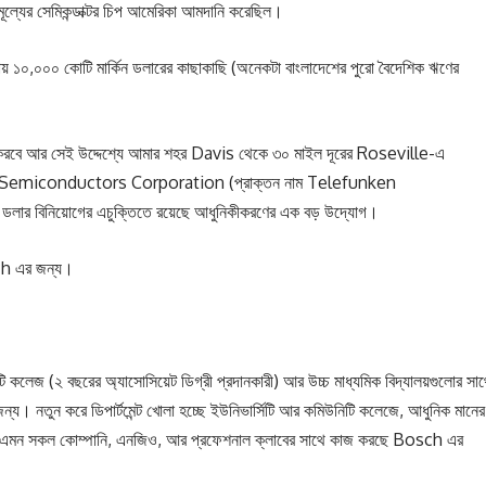
ল্যের সেমিকন্ডাক্টর চিপ আমেরিকা আমদানি করেছিল।
১০,০০০ কোটি মার্কিন ডলারের কাছাকাছি (অনেকটা বাংলাদেশের পুরো বৈদেশিক ঋণের
 করবে আর সেই উদ্দেশ্যে আমার শহর Davis থেকে ৩০ মাইল দূরের Roseville-এ
মাতা TSI Semiconductors Corporation (প্রাক্তন নাম Telefunken
লার বিনিয়োগের এচুক্তিতে রয়েছে আধুনিকীকরণের এক বড় উদ্যোগ।
sch এর জন্য।
ি কলেজ (২ বছরের অ্যাসোসিয়েট ডিগ্রী প্রদানকারী) আর উচ্চ মাধ্যমিক বিদ্যালয়গুলোর সা
জন্য। নতুন করে ডিপার্টমেন্ট খোলা হচ্ছে ইউনিভার্সিটি আর কমিউনিটি কলেজে, আধুনিক মানের
 সক্ষম এমন সকল কোম্পানি, এনজিও, আর প্রফেশনাল ক্লাবের সাথে কাজ করছে Bosch এর