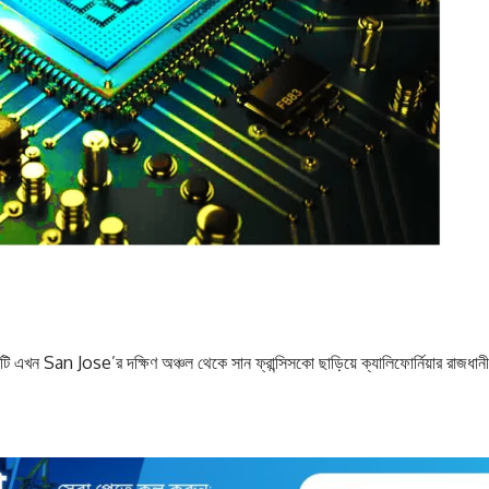
 এখন San Jose’র দক্ষিণ অঞ্চল থেকে সান ফ্রান্সিসকো ছাড়িয়ে ক্যালিফোর্নিয়ার রাজধানী