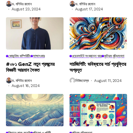
ড. মশিউর রহমান
ড. মশিউর রহমান
August 23, 2024
August 17, 2024
কোয়ান্টাম কম্পিউটিং
সাক্ষাৎকার
ওয়েবসাইট সংক্রান্ত খবর
কৃত্রিম বুদ্ধিমত্তা
#০৮১ GenZ নতুন প্রজন্মের
সার্চজিপিটি: ভবিষ্যতের সার্চ প্রযুক্তির
বিজ্ঞানী আরমান সৈকত
অগ্রদূত
ড. মশিউর রহমান
নিউজডেস্ক
August 11, 2024
August 16, 2024
কিভাবে কাজ করে?
পরিবেশ ও পৃথিবী
কৃত্রিম বুদ্ধিমত্তা