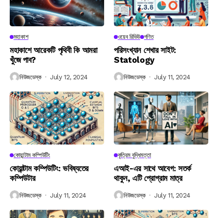
মহাকাশ
ওয়েব রিভিউ
গণিত
মহাকাশে আরেকটি পৃথিবী কি আমরা
পরিসংখ্যান শেখার সাইট:
খুঁজে পাব?
Statology
নিউজডেস্ক
July 12, 2024
নিউজডেস্ক
July 11, 2024
কোয়ান্টাম কম্পিউটিং
কৃত্রিম বুদ্ধিমত্তা
কোয়ান্টাম কম্পিউটিং: ভবিষ্যতের
এআই-এর সাথে আবেগ: সতর্ক
কম্পিউটার
থাকুন, এটি প্রোগ্রাম মাত্র
নিউজডেস্ক
July 11, 2024
নিউজডেস্ক
July 11, 2024