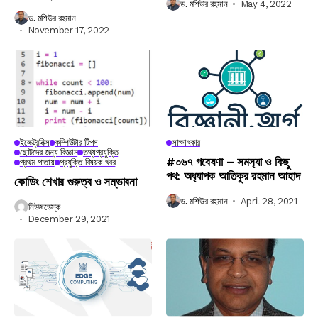
ড. মশিউর রহমান
May 4, 2022
ড. মশিউর রহমান
November 17, 2022
ইলেক্ট্রনিক্স
কম্পিউটার টিপস
সাক্ষাৎকার
ছোটদের জন্য বিজ্ঞান
তথ্যপ্রযুক্তি
#০৬৭ গবেষণা – সমস‍্যা ও কিছু
প্রথম পাতায়
প্রযুক্তি বিষয়ক খবর
পথ: অধ‍্যাপক আতিকুর রহমান আহাদ
কোডিং শেখার গুরুত্ব ও সম্ভাবনা
ড. মশিউর রহমান
April 28, 2021
নিউজডেস্ক
December 29, 2021