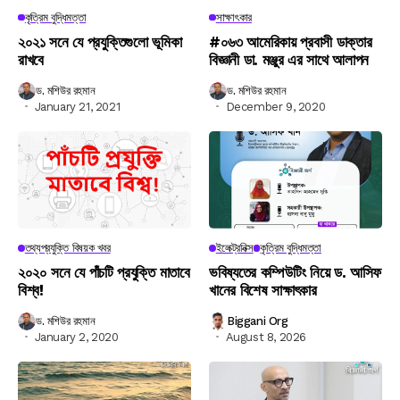
কৃত্রিম বুদ্ধিমত্তা
সাক্ষাৎকার
২০২১ সনে যে প্রযুক্তিগুলো ভূমিকা
#০৬৩ আমেরিকায় প্রবাসী ডাক্তার
রাখবে
বিজ্ঞানী ডা. মঞ্জুর এর সাথে আলাপন
ড. মশিউর রহমান
ড. মশিউর রহমান
January 21, 2021
December 9, 2020
তথ্যপ্রযুক্তি বিষয়ক খবর
ইলেক্ট্রনিক্স
কৃত্রিম বুদ্ধিমত্তা
২০২০ সনে যে পাঁচটি প্রযুক্তি মাতাবে
ভবিষ্যতের কম্পিউটিং নিয়ে ড. আসিফ
বিশ্ব!
খানের বিশেষ সাক্ষাৎকার
ড. মশিউর রহমান
Biggani Org
January 2, 2020
August 8, 2026