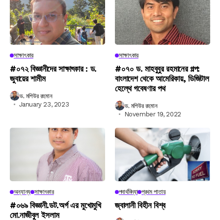
সাক্ষাৎকার
সাক্ষাৎকার
#০৭২ বিজ্ঞানীদের সাক্ষাৎকার : ড.
#০৭০ ড. মাহবুবুর রহমানের গল্প:
জুবায়ের শামীম
বাংলাদেশ থেকে আমেরিকায়, ডিজিটাল
হেল্থে গবেষণার পথ
ড. মশিউর রহমান
January 23, 2023
ড. মশিউর রহমান
November 19, 2022
অন্যান্য
সাক্ষাৎকার
পদার্থবিদ্যা
প্রথম পাতায়
#০৬৯ বিজ্ঞানী.ডট.অর্গ এর মুখোমুখি
জ্বালানী বিহীন বিশ্ব
মো.নাজীবুল ইসলাম