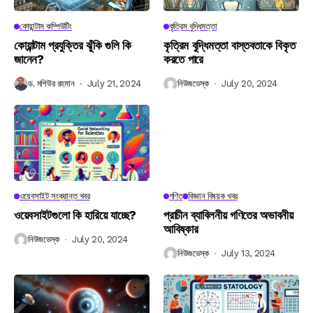
কোয়ান্টাম কম্পিউটিং
কৃত্রিম বুদ্ধিমত্তা
কোয়ান্টাম প্রযুক্তির ঝুঁকি গুলি কি
কৃত্রিম বুদ্ধিমত্তা বাস্তবতাকে বিকৃত
জানেন?
করতে পারে
ড. মশিউর রহমান
July 21, 2024
নিউজডেস্ক
July 20, 2024
ওয়েবসাইট সংক্রান্ত খবর
গণিত
বিজ্ঞান বিষয়ক খবর
ওয়েবসাইটগুলো কি হারিয়ে যাচ্ছে?
প্রাচীন ব্যাবিলনীয় গণিতের অভাবনীয়
আবিষ্কার
নিউজডেস্ক
July 20, 2024
নিউজডেস্ক
July 13, 2024