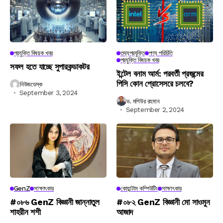
প্রযুক্তি বিষয়ক খবর
তথ্যপ্রযুক্তি
পণ্য পরিচিতি
প্রযুক্তি বিষয়ক খবর
সফল হতে যাচ্ছে সুপারকন্ডাকটর
ইন্টেল বনাম আর্ম: পরবর্তী প্রজন্মের
পিসি কোন প্রোসেসরে চলবে?
নিউজডেস্ক
September 3, 2024
ড. মশিউর রহমান
September 2, 2024
GenZ
সাক্ষাৎকার
কোয়ান্টাম কম্পিউটিং
সাক্ষাৎকার
#০৮৬ GenZ বিজ্ঞানী জান্নাতুল
#০৮২ GenZ বিজ্ঞানী মো সাওমুন
শাহরীন শশী
আজাদ