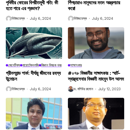
পৃথিবীর কোরের বিপরীতমুখী গতি: কী
পিঁপড়ারাও মানুষদের মতন অস্ত্রপচার
হতে পারে এর প্রভাব?
করে!
নিউজডেস্ক
July 6, 2024
নিউজডেস্ক
July 6, 2024
জেনেটিকস
বায়োটেকনলজি
বিজ্ঞান বিষয়ক খবর
সাক্ষাৎকার
গ্রীনল্যান্ড শার্ক: দীর্ঘায়ু জীবনের রহস্য
#০৭৮ বিজ্ঞানীর সাক্ষাৎকার : স্মার্ট-
উন্মোচন
স্বাস্থ্যসেবার বিজ্ঞানী মাহবুব উল আলম
নিউজডেস্ক
July 6, 2024
ড. মশিউর রহমান
July 12, 2023