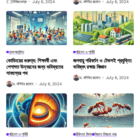
নিউজডেস্ক
July 6, 2024
ড. মশিউর রহমান
July 6, 2024
তথ্যপ্রযুক্তি
পরিবেশ ও পৃথিবী
কোডিংয়ের গুরুত্ব: শিক্ষার্থী এবং
জলবায়ু পরিবর্তন ও টেকসই প্রযুক্তি:
পেশাগত উন্নয়নের জন্য ভবিষ্যতের
ভবিষ্যৎ রক্ষায় বিজ্ঞান
সাফল্যের পথ
ড. মশিউর রহমান
July 6, 2024
ড. মশিউর রহমান
July 6, 2024
পরিবেশ ও পৃথিবী
চিকিৎসা বিদ্যা
বিজ্ঞান বিষয়ক খবর