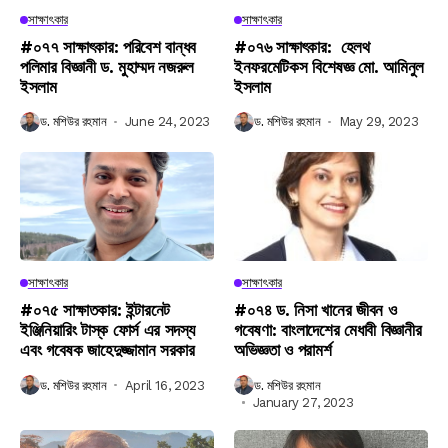
সাক্ষাৎকার
সাক্ষাৎকার
#০৭৭ সাক্ষাৎকার: পরিবেশ বান্ধব
#০৭৬ সাক্ষাৎকার: হেলথ
পলিমার বিজ্ঞানী ড. মুহাম্মদ নজরুল
ইনফরমেটিকস বিশেষজ্ঞ মো. আমিনুল
ইসলাম
ইসলাম
ড. মশিউর রহমান
June 24, 2023
ড. মশিউর রহমান
May 29, 2023
সাক্ষাৎকার
সাক্ষাৎকার
#০৭৫ সাক্ষাতকার: ইন্টারনেট
#০৭৪ ড. নিসা খানের জীবন ও
ইঞ্জিনিয়ারিং টাস্ক ফোর্স এর সদস্য
গবেষণা: বাংলাদেশের মেধাবী বিজ্ঞানীর
এবং গবেষক জাহেদুজ্জামান সরকার
অভিজ্ঞতা ও পরামর্শ
ড. মশিউর রহমান
April 16, 2023
ড. মশিউর রহমান
January 27, 2023