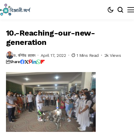
10.-Reaching-our-new-
generation
ড. মশিউর রহমান
April 17, 2022
1 Mins Read
2k Views
Share