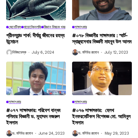
জেনেটিকস
বায়োটেকনলজি
বিজ্ঞান বিষয়ক খবর
সাক্ষাৎকার
গ্রীনল্যান্ড শার্ক: দীর্ঘায়ু জীবনের রহস্য
#০৭৮ বিজ্ঞানীর সাক্ষাৎকার : স্মার্ট-
উন্মোচন
স্বাস্থ্যসেবার বিজ্ঞানী মাহবুব উল আলম
নিউজডেস্ক
July 6, 2024
ড. মশিউর রহমান
July 12, 2023
সাক্ষাৎকার
সাক্ষাৎকার
#০৭৭ সাক্ষাৎকার: পরিবেশ বান্ধব
#০৭৬ সাক্ষাৎকার: হেলথ
পলিমার বিজ্ঞানী ড. মুহাম্মদ নজরুল
ইনফরমেটিকস বিশেষজ্ঞ মো. আমিনুল
ইসলাম
ইসলাম
ড. মশিউর রহমান
June 24, 2023
ড. মশিউর রহমান
May 29, 2023