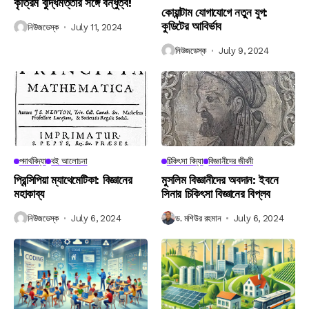
কৃত্রিম বুদ্ধিমত্তার সঙ্গে বন্ধুত্ব!
কোয়ান্টাম যোগাযোগে নতুন যুগ:
কুডিটের আবির্ভাব
নিউজডেস্ক
July 11, 2024
নিউজডেস্ক
July 9, 2024
পদার্থবিদ্যা
বই আলোচনা
চিকিৎসা বিদ্যা
বিজ্ঞানীদের জীবনী
প্রিন্সিপিয়া ম্যাথেমেটিকা: বিজ্ঞানের
মুসলিম বিজ্ঞানীদের অবদান: ইবনে
মহাকাব্য
সিনার চিকিৎসা বিজ্ঞানের বিপ্লব
নিউজডেস্ক
July 6, 2024
ড. মশিউর রহমান
July 6, 2024