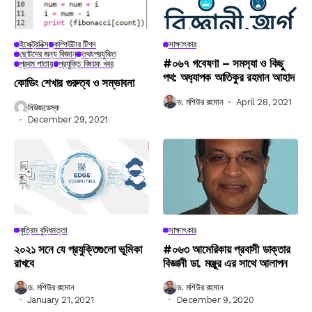
ইলেক্ট্রনিক্স
কম্পিউটার টিপস
সাক্ষাৎকার
ছোটদের জন্য বিজ্ঞান
তথ্যপ্রযুক্তি
#০৬৭ গবেষণা – সমস‍্যা ও কিছু
প্রথম পাতায়
প্রযুক্তি বিষয়ক খবর
পথ: অধ‍্যাপক আতিকুর রহমান আহাদ
কোডিং শেখার গুরুত্ব ও সম্ভাবনা
ড. মশিউর রহমান
April 28, 2021
নিউজডেস্ক
December 29, 2021
কৃত্রিম বুদ্ধিমত্তা
সাক্ষাৎকার
২০২১ সনে যে প্রযুক্তিগুলো ভূমিকা
#০৬৩ আমেরিকায় প্রবাসী ডাক্তার
রাখবে
বিজ্ঞানী ডা. মঞ্জুর এর সাথে আলাপন
ড. মশিউর রহমান
ড. মশিউর রহমান
January 21, 2021
December 9, 2020