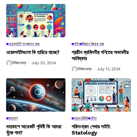
ওয়েবসাইট সংক্রান্ত খবর
গণিত
বিজ্ঞান বিষয়ক খবর
ওয়েবসাইটগুলো কি হারিয়ে যাচ্ছে?
প্রাচীন ব্যাবিলনীয় গণিতের অভাবনীয়
আবিষ্কার
নিউজডেস্ক
July 20, 2024
নিউজডেস্ক
July 13, 2024
মহাকাশ
ওয়েব রিভিউ
গণিত
মহাকাশে আরেকটি পৃথিবী কি আমরা
পরিসংখ্যান শেখার সাইট:
খুঁজে পাব?
Statology