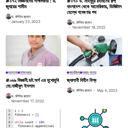
#০৭২ বিজ্ঞানীদের সাক্ষাৎকার : ড.
#০৭০ ড. মাহবুবুর রহমানের গল্প:
জুবায়ের শামীম
বাংলাদেশ থেকে আমেরিকায়, ডিজিটাল
হেল্থে গবেষণার পথ
ড. মশিউর রহমান
January 23, 2023
ড. মশিউর রহমান
November 19, 2022
অন্যান্য
সাক্ষাৎকার
পদার্থবিদ্যা
প্রথম পাতায়
#০৬৯ বিজ্ঞানী.ডট.অর্গ এর মুখোমুখি
জ্বালানী বিহীন বিশ্ব
মো.নাজীবুল ইসলাম
ড. মশিউর রহমান
May 4, 2022
ড. মশিউর রহমান
November 17, 2022