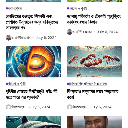
তথ্যপ্রযুক্তি
পরিবেশ ও পৃথিবী
কোডিংয়ের গুরুত্ব: শিক্ষার্থী এবং
জলবায়ু পরিবর্তন ও টেকসই প্রযুক্তি:
পেশাগত উন্নয়নের জন্য ভবিষ্যতের
ভবিষ্যৎ রক্ষায় বিজ্ঞান
সাফল্যের পথ
ড. মশিউর রহমান
July 6, 2024
ড. মশিউর রহমান
July 6, 2024
পরিবেশ ও পৃথিবী
চিকিৎসা বিদ্যা
বিজ্ঞান বিষয়ক খবর
পৃথিবীর কোরের বিপরীতমুখী গতি: কী
পিঁপড়ারাও মানুষদের মতন অস্ত্রপচার
হতে পারে এর প্রভাব?
করে!
নিউজডেস্ক
July 6, 2024
নিউজডেস্ক
July 6, 2024