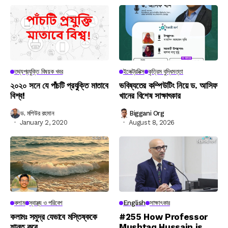
তথ্যপ্রযুক্তি বিষয়ক খবর
ইলেক্ট্রনিক্স
কৃত্রিম বুদ্ধিমত্তা
২০২০ সনে যে পাঁচটি প্রযুক্তি মাতাবে
ভবিষ্যতের কম্পিউটিং নিয়ে ড. আসিফ
বিশ্ব!
খানের বিশেষ সাক্ষাৎকার
ড. মশিউর রহমান
Biggani Org
January 2, 2020
August 8, 2026
কলাম
স্বাস্থ্য ও পরিবেশ
English
সাক্ষাৎকার
কলামঃ সমুদ্র যেভাবে মস্তিষ্ককে
#255 How Professor
শান্ত করে
Mushtaq Hussain is