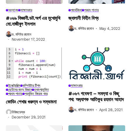
অন্যান্য
সাক্ষাৎকার
পদার্থবিদ্যা
প্রথম পাতায়
#০৬৯ বিজ্ঞানী.ডট.অর্গ এর মুখোমুখি
জ্বালানী বিহীন বিশ্ব
মো.নাজীবুল ইসলাম
ড. মশিউর রহমান
May 4, 2022
ড. মশিউর রহমান
November 17, 2022
ইলেক্ট্রনিক্স
কম্পিউটার টিপস
সাক্ষাৎকার
ছোটদের জন্য বিজ্ঞান
তথ্যপ্রযুক্তি
#০৬৭ গবেষণা – সমস‍্যা ও কিছু
প্রথম পাতায়
প্রযুক্তি বিষয়ক খবর
পথ: অধ‍্যাপক আতিকুর রহমান আহাদ
কোডিং শেখার গুরুত্ব ও সম্ভাবনা
ড. মশিউর রহমান
April 28, 2021
নিউজডেস্ক
December 29, 2021