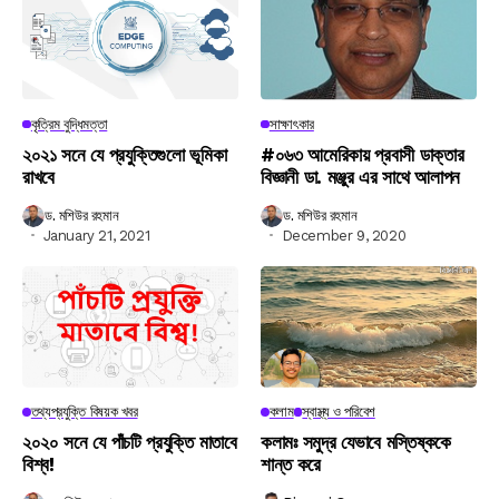
কৃত্রিম বুদ্ধিমত্তা
সাক্ষাৎকার
২০২১ সনে যে প্রযুক্তিগুলো ভূমিকা
#০৬৩ আমেরিকায় প্রবাসী ডাক্তার
রাখবে
বিজ্ঞানী ডা. মঞ্জুর এর সাথে আলাপন
ড. মশিউর রহমান
ড. মশিউর রহমান
January 21, 2021
December 9, 2020
তথ্যপ্রযুক্তি বিষয়ক খবর
কলাম
স্বাস্থ্য ও পরিবেশ
২০২০ সনে যে পাঁচটি প্রযুক্তি মাতাবে
কলামঃ সমুদ্র যেভাবে মস্তিষ্ককে
বিশ্ব!
শান্ত করে