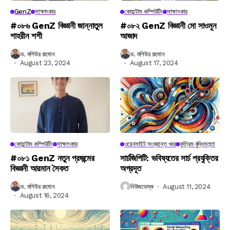
GenZ
সাক্ষাৎকার
কোয়ান্টাম কম্পিউটিং
সাক্ষাৎকার
#০৮৬ GenZ বিজ্ঞানী জান্নাতুল
#০৮২ GenZ বিজ্ঞানী মো সাওমুন
শাহরীন শশী
আজাদ
ড. মশিউর রহমান
ড. মশিউর রহমান
August 23, 2024
August 17, 2024
কোয়ান্টাম কম্পিউটিং
সাক্ষাৎকার
ওয়েবসাইট সংক্রান্ত খবর
কৃত্রিম বুদ্ধিমত্তা
#০৮১ GenZ নতুন প্রজন্মের
সার্চজিপিটি: ভবিষ্যতের সার্চ প্রযুক্তির
বিজ্ঞানী আরমান সৈকত
অগ্রদূত
ড. মশিউর রহমান
নিউজডেস্ক
August 11, 2024
August 16, 2024