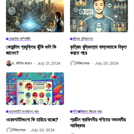
কোয়ান্টাম কম্পিউটিং
কৃত্রিম বুদ্ধিমত্তা
কোয়ান্টাম প্রযুক্তির ঝুঁকি গুলি কি
কৃত্রিম বুদ্ধিমত্তা বাস্তবতাকে বিকৃত
জানেন?
করতে পারে
ড. মশিউর রহমান
July 21, 2024
নিউজডেস্ক
July 20, 2024
ওয়েবসাইট সংক্রান্ত খবর
গণিত
বিজ্ঞান বিষয়ক খবর
ওয়েবসাইটগুলো কি হারিয়ে যাচ্ছে?
প্রাচীন ব্যাবিলনীয় গণিতের অভাবনীয়
আবিষ্কার
নিউজডেস্ক
July 20, 2024