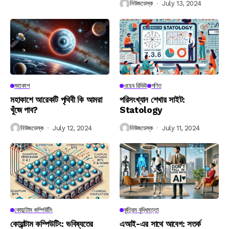
নিউজডেস্ক
July 13, 2024
মহাকাশ
ওয়েব রিভিউ
গণিত
মহাকাশে আরেকটি পৃথিবী কি আমরা
পরিসংখ্যান শেখার সাইট:
খুঁজে পাব?
Statology
নিউজডেস্ক
July 12, 2024
নিউজডেস্ক
July 11, 2024
কোয়ান্টাম কম্পিউটিং
কৃত্রিম বুদ্ধিমত্তা
কোয়ান্টাম কম্পিউটিং: ভবিষ্যতের
এআই-এর সাথে আবেগ: সতর্ক