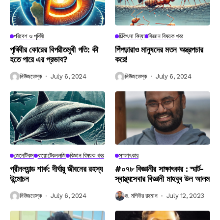
পরিবেশ ও পৃথিবী
চিকিৎসা বিদ্যা
বিজ্ঞান বিষয়ক খবর
পৃথিবীর কোরের বিপরীতমুখী গতি: কী
পিঁপড়ারাও মানুষদের মতন অস্ত্রপচার
হতে পারে এর প্রভাব?
করে!
নিউজডেস্ক
July 6, 2024
নিউজডেস্ক
July 6, 2024
জেনেটিকস
বায়োটেকনলজি
বিজ্ঞান বিষয়ক খবর
সাক্ষাৎকার
গ্রীনল্যান্ড শার্ক: দীর্ঘায়ু জীবনের রহস্য
#০৭৮ বিজ্ঞানীর সাক্ষাৎকার : স্মার্ট-
উন্মোচন
স্বাস্থ্যসেবার বিজ্ঞানী মাহবুব উল আলম
নিউজডেস্ক
July 6, 2024
ড. মশিউর রহমান
July 12, 2023