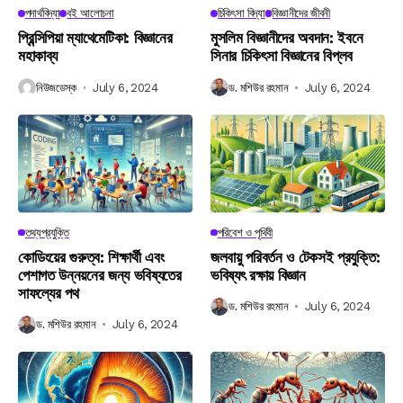
পদার্থবিদ্যা
বই আলোচনা
চিকিৎসা বিদ্যা
বিজ্ঞানীদের জীবনী
প্রিন্সিপিয়া ম্যাথেমেটিকা: বিজ্ঞানের
মুসলিম বিজ্ঞানীদের অবদান: ইবনে
মহাকাব্য
সিনার চিকিৎসা বিজ্ঞানের বিপ্লব
নিউজডেস্ক
July 6, 2024
ড. মশিউর রহমান
July 6, 2024
তথ্যপ্রযুক্তি
পরিবেশ ও পৃথিবী
কোডিংয়ের গুরুত্ব: শিক্ষার্থী এবং
জলবায়ু পরিবর্তন ও টেকসই প্রযুক্তি:
পেশাগত উন্নয়নের জন্য ভবিষ্যতের
ভবিষ্যৎ রক্ষায় বিজ্ঞান
সাফল্যের পথ
ড. মশিউর রহমান
July 6, 2024
ড. মশিউর রহমান
July 6, 2024