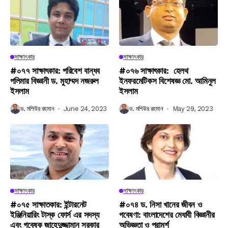
সাক্ষাৎকার
সাক্ষাৎকার
#০৭৭ সাক্ষাৎকার: পরিবেশ বান্ধব
#০৭৬ সাক্ষাৎকার: হেলথ
পলিমার বিজ্ঞানী ড. মুহাম্মদ নজরুল
ইনফরমেটিকস বিশেষজ্ঞ মো. আমিনুল
ইসলাম
ইসলাম
ড. মশিউর রহমান
June 24, 2023
ড. মশিউর রহমান
May 29, 2023
সাক্ষাৎকার
সাক্ষাৎকার
#০৭৫ সাক্ষাতকার: ইন্টারনেট
#০৭৪ ড. নিসা খানের জীবন ও
ইঞ্জিনিয়ারিং টাস্ক ফোর্স এর সদস্য
গবেষণা: বাংলাদেশের মেধাবী বিজ্ঞানীর
এবং গবেষক জাহেদুজ্জামান সরকার
অভিজ্ঞতা ও পরামর্শ