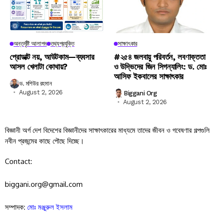
অন্তর্দৃষ্টি আলাপন
তথ্যপ্রযুক্তি
সাক্ষাৎকার
প্রোডাক্ট নয়, আউটকাম—ব্যবসার
#২৫৪ জলবায়ু পরিবর্তন, লবণাক্ততা
আসল খেলাটা কোথায়?
ও উদ্ভিদের জিন সিগন্যালিং: ড. মোঃ
আসিফ ইকবালের সাক্ষাৎকার
ড. মশিউর রহমান
August 2, 2026
Biggani Org
August 2, 2026
বিজ্ঞানী অর্গ দেশ বিদেশের বিজ্ঞানীদের সাক্ষাৎকারের মাধ্যমে তাদের জীবন ও গবেষণার গল্পগুলি
নবীন প্রজন্মের কাছে পৌছে দিচ্ছে।
Contact:
biggani.org@gmail.com
সম্পাদক:
মোঃ মঞ্জুরুল ইসলাম