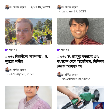
ড. মশিউর রহমান
April 16, 2023
ড. মশিউর রহমান
January 27, 2023
সাক্ষাৎকার
সাক্ষাৎকার
#০৭২ বিজ্ঞানীদের সাক্ষাৎকার : ড.
#০৭০ ড. মাহবুবুর রহমানের গল্প:
জুবায়ের শামীম
বাংলাদেশ থেকে আমেরিকায়, ডিজিটাল
হেল্থে গবেষণার পথ
ড. মশিউর রহমান
January 23, 2023
ড. মশিউর রহমান
November 19, 2022