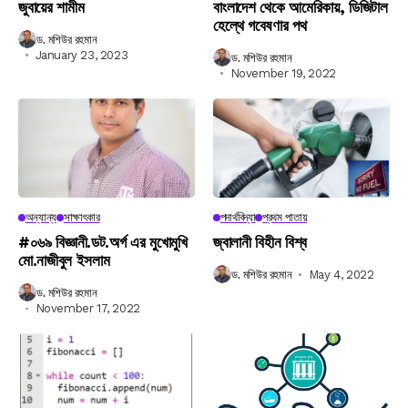
জুবায়ের শামীম
বাংলাদেশ থেকে আমেরিকায়, ডিজিটাল
হেল্থে গবেষণার পথ
ড. মশিউর রহমান
January 23, 2023
ড. মশিউর রহমান
November 19, 2022
অন্যান্য
সাক্ষাৎকার
পদার্থবিদ্যা
প্রথম পাতায়
#০৬৯ বিজ্ঞানী.ডট.অর্গ এর মুখোমুখি
জ্বালানী বিহীন বিশ্ব
মো.নাজীবুল ইসলাম
ড. মশিউর রহমান
May 4, 2022
ড. মশিউর রহমান
November 17, 2022