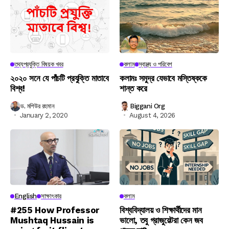
তথ্যপ্রযুক্তি বিষয়ক খবর
কলাম
স্বাস্থ্য ও পরিবেশ
২০২০ সনে যে পাঁচটি প্রযুক্তি মাতাবে
কলামঃ সমুদ্র যেভাবে মস্তিষ্ককে
বিশ্ব!
শান্ত করে
ড. মশিউর রহমান
Biggani Org
January 2, 2020
August 4, 2026
English
সাক্ষাৎকার
কলাম
#255 How Professor
বিশ্ববিদ্যালয় ও শিক্ষার্থীদের মান
Mushtaq Hussain is
ভালো, তবু গ্রাজুয়েটরা কেন জব