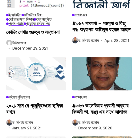
ইলেক্ট্রনিক্স
কম্পিউটার টিপস
সাক্ষাৎকার
ছোটদের জন্য বিজ্ঞান
তথ্যপ্রযুক্তি
#০৬৭ গবেষণা – সমস‍্যা ও কিছু
প্রথম পাতায়
প্রযুক্তি বিষয়ক খবর
পথ: অধ‍্যাপক আতিকুর রহমান আহাদ
কোডিং শেখার গুরুত্ব ও সম্ভাবনা
ড. মশিউর রহমান
April 28, 2021
নিউজডেস্ক
December 29, 2021
কৃত্রিম বুদ্ধিমত্তা
সাক্ষাৎকার
২০২১ সনে যে প্রযুক্তিগুলো ভূমিকা
#০৬৩ আমেরিকায় প্রবাসী ডাক্তার
রাখবে
বিজ্ঞানী ডা. মঞ্জুর এর সাথে আলাপন
ড. মশিউর রহমান
ড. মশিউর রহমান
January 21, 2021
December 9, 2020