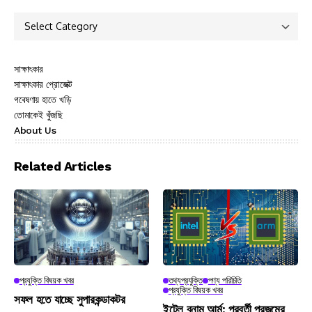
সাক্ষাৎকার
সাক্ষাৎকার প্রোজেক্ট
গবেষণায় হাতে খড়ি
তোমাকেই খুঁজছি
About Us
Related Articles
প্রযুক্তি বিষয়ক খবর
তথ্যপ্রযুক্তি
পণ্য পরিচিতি
প্রযুক্তি বিষয়ক খবর
সফল হতে যাচ্ছে সুপারকন্ডাকটর
ইন্টেল বনাম আর্ম: পরবর্তী প্রজন্মের