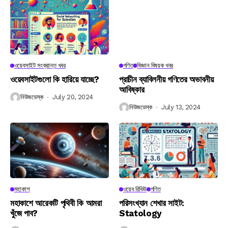
ওয়েবসাইট সংক্রান্ত খবর
গণিত
বিজ্ঞান বিষয়ক খবর
ওয়েবসাইটগুলো কি হারিয়ে যাচ্ছে?
প্রাচীন ব্যাবিলনীয় গণিতের অভাবনীয়
আবিষ্কার
নিউজডেস্ক
July 20, 2024
নিউজডেস্ক
July 13, 2024
মহাকাশ
ওয়েব রিভিউ
গণিত
মহাকাশে আরেকটি পৃথিবী কি আমরা
পরিসংখ্যান শেখার সাইট:
খুঁজে পাব?
Statology