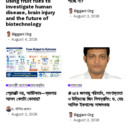
using fruit flies to
পাচ্ছে না?
investigate human
Biggani Org
disease, brain injury
August 3, 2026
and the future of
biotechnology
Biggani Org
August 4, 2026
অন্তর্দৃষ্টি আলাপন
তথ্যপ্রযুক্তি
সাক্ষাৎকার
প্রোডাক্ট নয়, আউটকাম—ব্যবসার
#২৫৪ জলবায়ু পরিবর্তন, লবণাক্ততা
আসল খেলাটা কোথায়?
ও উদ্ভিদের জিন সিগন্যালিং: ড. মোঃ
আসিফ ইকবালের সাক্ষাৎকার
ড. মশিউর রহমান
August 2, 2026
Biggani Org
August 2, 2026