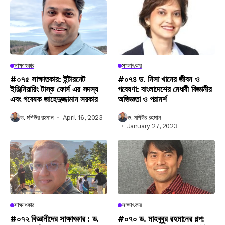
সাক্ষাৎকার
সাক্ষাৎকার
#০৭৫ সাক্ষাতকার: ইন্টারনেট
#০৭৪ ড. নিসা খানের জীবন ও
ইঞ্জিনিয়ারিং টাস্ক ফোর্স এর সদস্য
গবেষণা: বাংলাদেশের মেধাবী বিজ্ঞানীর
এবং গবেষক জাহেদুজ্জামান সরকার
অভিজ্ঞতা ও পরামর্শ
ড. মশিউর রহমান
April 16, 2023
ড. মশিউর রহমান
January 27, 2023
সাক্ষাৎকার
সাক্ষাৎকার
#০৭২ বিজ্ঞানীদের সাক্ষাৎকার : ড.
#০৭০ ড. মাহবুবুর রহমানের গল্প: