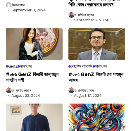
পিসি কোন প্রোসেসরে চলবে?
নিউজডেস্ক
September 3, 2024
ড. মশিউর রহমান
September 2, 2024
GenZ
সাক্ষাৎকার
কোয়ান্টাম কম্পিউটিং
সাক্ষাৎকার
#০৮৬ GenZ বিজ্ঞানী জান্নাতুল
#০৮২ GenZ বিজ্ঞানী মো সাওমুন
শাহরীন শশী
আজাদ
ড. মশিউর রহমান
ড. মশিউর রহমান
August 23, 2024
August 17, 2024