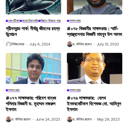
জেনেটিকস
বায়োটেকনলজি
বিজ্ঞান বিষয়ক খবর
সাক্ষাৎকার
গ্রীনল্যান্ড শার্ক: দীর্ঘায়ু জীবনের রহস্য
#০৭৮ বিজ্ঞানীর সাক্ষাৎকার : স্মার্ট-
উন্মোচন
স্বাস্থ্যসেবার বিজ্ঞানী মাহবুব উল আলম
নিউজডেস্ক
July 6, 2024
ড. মশিউর রহমান
July 12, 2023
সাক্ষাৎকার
সাক্ষাৎকার
#০৭৭ সাক্ষাৎকার: পরিবেশ বান্ধব
#০৭৬ সাক্ষাৎকার: হেলথ
পলিমার বিজ্ঞানী ড. মুহাম্মদ নজরুল
ইনফরমেটিকস বিশেষজ্ঞ মো. আমিনুল
ইসলাম
ইসলাম
ড. মশিউর রহমান
June 24, 2023
ড. মশিউর রহমান
May 29, 2023