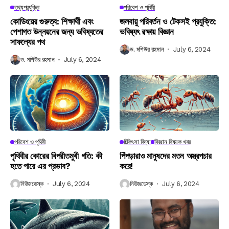
তথ্যপ্রযুক্তি
পরিবেশ ও পৃথিবী
কোডিংয়ের গুরুত্ব: শিক্ষার্থী এবং
জলবায়ু পরিবর্তন ও টেকসই প্রযুক্তি:
পেশাগত উন্নয়নের জন্য ভবিষ্যতের
ভবিষ্যৎ রক্ষায় বিজ্ঞান
সাফল্যের পথ
ড. মশিউর রহমান
July 6, 2024
ড. মশিউর রহমান
July 6, 2024
পরিবেশ ও পৃথিবী
চিকিৎসা বিদ্যা
বিজ্ঞান বিষয়ক খবর
পৃথিবীর কোরের বিপরীতমুখী গতি: কী
পিঁপড়ারাও মানুষদের মতন অস্ত্রপচার
হতে পারে এর প্রভাব?
করে!
নিউজডেস্ক
July 6, 2024
নিউজডেস্ক
July 6, 2024