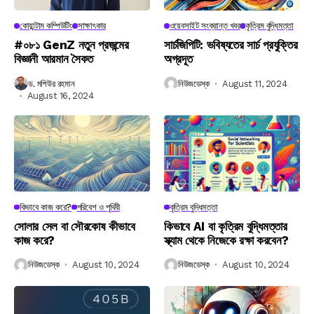
কোয়ান্টাম কম্পিউটিং
সাক্ষাৎকার
ওয়েবসাইট সংক্রান্ত খবর
কৃত্রিম বুদ্ধিমত্তা
#০৮১ GenZ নতুন প্রজন্মের
সার্চজিপিটি: ভবিষ্যতের সার্চ প্রযুক্তির
বিজ্ঞানী আরমান সৈকত
অগ্রদূত
ড. মশিউর রহমান
নিউজডেস্ক
August 11, 2024
August 16, 2024
কিভাবে কাজ করে?
পরিবেশ ও পৃথিবী
কৃত্রিম বুদ্ধিমত্তা
সোলার সেল বা সৌরকোষ কীভাবে
কিভাবে AI বা কৃত্রিম বুদ্ধিমত্তার
কাজ করে?
স্ক্যাম থেকে নিজেকে রক্ষা করবেন?
নিউজডেস্ক
August 10, 2024
নিউজডেস্ক
August 10, 2024