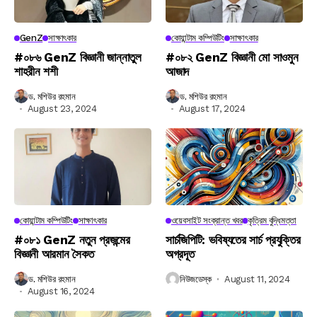
GenZ
সাক্ষাৎকার
কোয়ান্টাম কম্পিউটিং
সাক্ষাৎকার
#০৮৬ GenZ বিজ্ঞানী জান্নাতুল
#০৮২ GenZ বিজ্ঞানী মো সাওমুন
শাহরীন শশী
আজাদ
ড. মশিউর রহমান
ড. মশিউর রহমান
August 23, 2024
August 17, 2024
কোয়ান্টাম কম্পিউটিং
সাক্ষাৎকার
ওয়েবসাইট সংক্রান্ত খবর
কৃত্রিম বুদ্ধিমত্তা
#০৮১ GenZ নতুন প্রজন্মের
সার্চজিপিটি: ভবিষ্যতের সার্চ প্রযুক্তির
বিজ্ঞানী আরমান সৈকত
অগ্রদূত
ড. মশিউর রহমান
নিউজডেস্ক
August 11, 2024
August 16, 2024