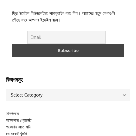
ফ্রি ইমেইল নিউজলেটারে সাবক্রাইব করে নিন। আমাদের নতুন লেখাগুলি
পৌছে যাবে আপনার ইমেইল বক্সে।
বিভাগসমুহ
সাক্ষাৎকার
সাক্ষাৎকার প্রোজেক্ট
গবেষণায় হাতে খড়ি
তোমাকেই খুঁজছি