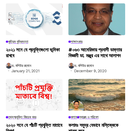
কৃত্রিম বুদ্ধিমত্তা
সাক্ষাৎকার
২০২১ সনে যে প্রযুক্তিগুলো ভূমিকা
#০৬৩ আমেরিকায় প্রবাসী ডাক্তার
রাখবে
বিজ্ঞানী ডা. মঞ্জুর এর সাথে আলাপন
ড. মশিউর রহমান
ড. মশিউর রহমান
January 21, 2021
December 9, 2020
তথ্যপ্রযুক্তি বিষয়ক খবর
কলাম
স্বাস্থ্য ও পরিবেশ
২০২০ সনে যে পাঁচটি প্রযুক্তি মাতাবে
কলামঃ সমুদ্র যেভাবে মস্তিষ্ককে
বিশ্ব!
শান্ত করে