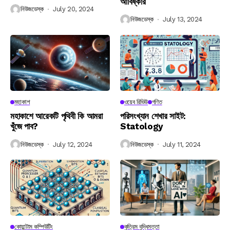
আবিষ্কার
নিউজডেস্ক
July 20, 2024
নিউজডেস্ক
July 13, 2024
মহাকাশ
ওয়েব রিভিউ
গণিত
মহাকাশে আরেকটি পৃথিবী কি আমরা
পরিসংখ্যান শেখার সাইট:
খুঁজে পাব?
Statology
নিউজডেস্ক
July 12, 2024
নিউজডেস্ক
July 11, 2024
কোয়ান্টাম কম্পিউটিং
কৃত্রিম বুদ্ধিমত্তা