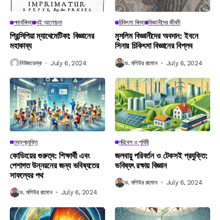
পদার্থবিদ্যা
বই আলোচনা
চিকিৎসা বিদ্যা
বিজ্ঞানীদের জীবনী
প্রিন্সিপিয়া ম্যাথেমেটিকা: বিজ্ঞানের
মুসলিম বিজ্ঞানীদের অবদান: ইবনে
মহাকাব্য
সিনার চিকিৎসা বিজ্ঞানের বিপ্লব
নিউজডেস্ক
July 6, 2024
ড. মশিউর রহমান
July 6, 2024
তথ্যপ্রযুক্তি
পরিবেশ ও পৃথিবী
কোডিংয়ের গুরুত্ব: শিক্ষার্থী এবং
জলবায়ু পরিবর্তন ও টেকসই প্রযুক্তি:
পেশাগত উন্নয়নের জন্য ভবিষ্যতের
ভবিষ্যৎ রক্ষায় বিজ্ঞান
সাফল্যের পথ
ড. মশিউর রহমান
July 6, 2024
ড. মশিউর রহমান
July 6, 2024