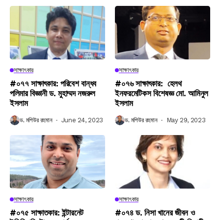
সাক্ষাৎকার
সাক্ষাৎকার
#০৭৭ সাক্ষাৎকার: পরিবেশ বান্ধব
#০৭৬ সাক্ষাৎকার: হেলথ
পলিমার বিজ্ঞানী ড. মুহাম্মদ নজরুল
ইনফরমেটিকস বিশেষজ্ঞ মো. আমিনুল
ইসলাম
ইসলাম
ড. মশিউর রহমান
June 24, 2023
ড. মশিউর রহমান
May 29, 2023
সাক্ষাৎকার
সাক্ষাৎকার
#০৭৫ সাক্ষাতকার: ইন্টারনেট
#০৭৪ ড. নিসা খানের জীবন ও