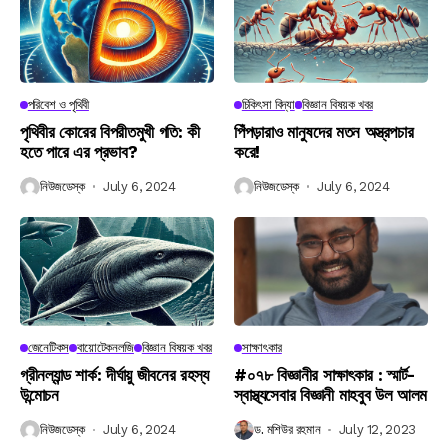
পরিবেশ ও পৃথিবী
চিকিৎসা বিদ্যা
বিজ্ঞান বিষয়ক খবর
পৃথিবীর কোরের বিপরীতমুখী গতি: কী
পিঁপড়ারাও মানুষদের মতন অস্ত্রপচার
হতে পারে এর প্রভাব?
করে!
নিউজডেস্ক
July 6, 2024
নিউজডেস্ক
July 6, 2024
জেনেটিকস
বায়োটেকনলজি
বিজ্ঞান বিষয়ক খবর
সাক্ষাৎকার
গ্রীনল্যান্ড শার্ক: দীর্ঘায়ু জীবনের রহস্য
#০৭৮ বিজ্ঞানীর সাক্ষাৎকার : স্মার্ট-
উন্মোচন
স্বাস্থ্যসেবার বিজ্ঞানী মাহবুব উল আলম
নিউজডেস্ক
July 6, 2024
ড. মশিউর রহমান
July 12, 2023