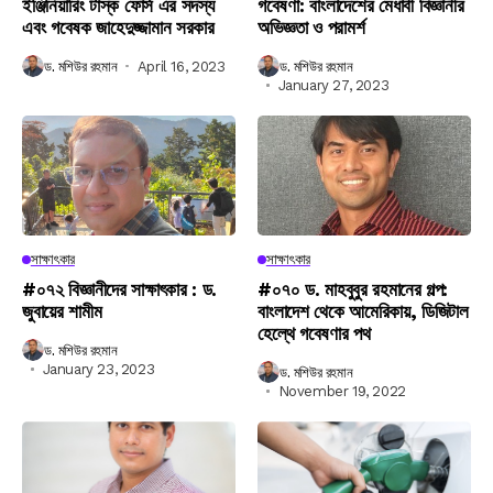
ইঞ্জিনিয়ারিং টাস্ক ফোর্স এর সদস্য
গবেষণা: বাংলাদেশের মেধাবী বিজ্ঞানীর
এবং গবেষক জাহেদুজ্জামান সরকার
অভিজ্ঞতা ও পরামর্শ
ড. মশিউর রহমান
April 16, 2023
ড. মশিউর রহমান
January 27, 2023
সাক্ষাৎকার
সাক্ষাৎকার
#০৭২ বিজ্ঞানীদের সাক্ষাৎকার : ড.
#০৭০ ড. মাহবুবুর রহমানের গল্প:
জুবায়ের শামীম
বাংলাদেশ থেকে আমেরিকায়, ডিজিটাল
হেল্থে গবেষণার পথ
ড. মশিউর রহমান
January 23, 2023
ড. মশিউর রহমান
November 19, 2022