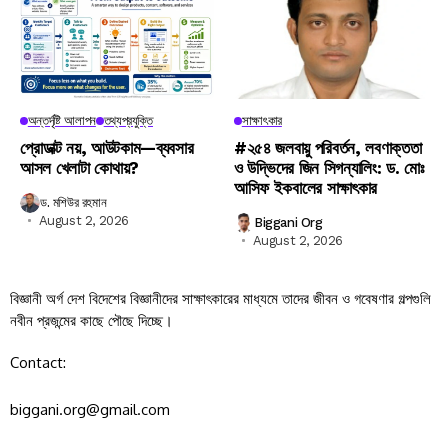
অন্তর্দৃষ্টি আলাপন
তথ্যপ্রযুক্তি
সাক্ষাৎকার
প্রোডাক্ট নয়, আউটকাম—ব্যবসার
#২৫৪ জলবায়ু পরিবর্তন, লবণাক্ততা
আসল খেলাটা কোথায়?
ও উদ্ভিদের জিন সিগন্যালিং: ড. মোঃ
আসিফ ইকবালের সাক্ষাৎকার
ড. মশিউর রহমান
August 2, 2026
Biggani Org
August 2, 2026
বিজ্ঞানী অর্গ দেশ বিদেশের বিজ্ঞানীদের সাক্ষাৎকারের মাধ্যমে তাদের জীবন ও গবেষণার গল্পগুলি
নবীন প্রজন্মের কাছে পৌছে দিচ্ছে।
Contact:
biggani.org@gmail.com