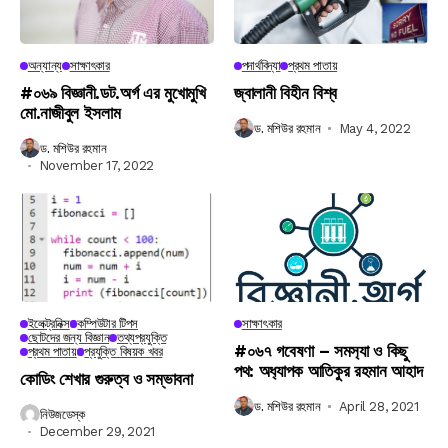
অন্যান্য
সাক্ষাৎকার
পদার্থবিদ্যা
প্রথম পাতায়
#০৬৯ বিজ্ঞানী.ডট.অর্গ এর মুখোমুখি
জ্বালানী বিহীন বিশ্ব
মো.নাজীবুল ইসলাম
ড. মশিউর রহমান
May 4, 2022
ড. মশিউর রহমান
November 17, 2022
ইলেক্ট্রনিক্স
কম্পিউটার টিপস
সাক্ষাৎকার
ছোটদের জন্য বিজ্ঞান
তথ্যপ্রযুক্তি
#০৬৭ গবেষণা – সমস‍্যা ও কিছু
প্রথম পাতায়
প্রযুক্তি বিষয়ক খবর
পথ: অধ‍্যাপক আতিকুর রহমান আহাদ
কোডিং শেখার গুরুত্ব ও সম্ভাবনা
ড. মশিউর রহমান
April 28, 2021
নিউজডেস্ক
December 29, 2021