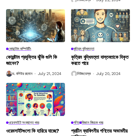
কোয়ান্টাম কম্পিউটিং
কৃত্রিম বুদ্ধিমত্তা
কোয়ান্টাম প্রযুক্তির ঝুঁকি গুলি কি
কৃত্রিম বুদ্ধিমত্তা বাস্তবতাকে বিকৃত
জানেন?
করতে পারে
ড. মশিউর রহমান
July 21, 2024
নিউজডেস্ক
July 20, 2024
ওয়েবসাইট সংক্রান্ত খবর
গণিত
বিজ্ঞান বিষয়ক খবর
ওয়েবসাইটগুলো কি হারিয়ে যাচ্ছে?
প্রাচীন ব্যাবিলনীয় গণিতের অভাবনীয়