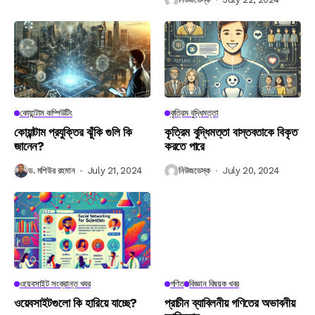
কোয়ান্টাম কম্পিউটিং
কৃত্রিম বুদ্ধিমত্তা
কোয়ান্টাম প্রযুক্তির ঝুঁকি গুলি কি
কৃত্রিম বুদ্ধিমত্তা বাস্তবতাকে বিকৃত
জানেন?
করতে পারে
ড. মশিউর রহমান
July 21, 2024
নিউজডেস্ক
July 20, 2024
ওয়েবসাইট সংক্রান্ত খবর
গণিত
বিজ্ঞান বিষয়ক খবর
ওয়েবসাইটগুলো কি হারিয়ে যাচ্ছে?
প্রাচীন ব্যাবিলনীয় গণিতের অভাবনীয়