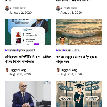
ড. মশিউর রহমান
ড. মশিউর রহমান
January 2, 2020
August 8, 2026
ইলেক্ট্রনিক্স
কৃত্রিম বুদ্ধিমত্তা
কলাম
স্বাস্থ্য ও পরিবেশ
ভবিষ্যতের কম্পিউটিং নিয়ে ড. আসিফ
কলামঃ সমুদ্র যেভাবে মস্তিষ্ককে
খানের বিশেষ সাক্ষাৎকার
শান্ত করে
Biggani Org
Biggani Org
August 8, 2026
August 4, 2026