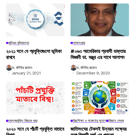
কৃত্রিম বুদ্ধিমত্তা
সাক্ষাৎকার
২০২১ সনে যে প্রযুক্তিগুলো ভূমিকা
#০৬৩ আমেরিকায় প্রবাসী ডাক্তার
রাখবে
বিজ্ঞানী ডা. মঞ্জুর এর সাথে আলাপন
ড. মশিউর রহমান
ড. মশিউর রহমান
January 21, 2021
December 9, 2020
তথ্যপ্রযুক্তি বিষয়ক খবর
উচ্চশিক্ষা ও গবেষণার সুযোগ
বিজ্ঞান লেখক
২০২০ সনে যে পাঁচটি প্রযুক্তি মাতাবে
জাতিসংঘের টেকসই উন্নয়ন লক্ষ্যের
বিশ্ব!
সঙ্গে বিজ্ঞানী অর্গ এর পথচলা