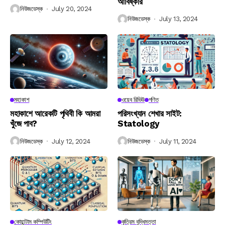
আবিষ্কার
নিউজডেস্ক
July 20, 2024
নিউজডেস্ক
July 13, 2024
মহাকাশ
ওয়েব রিভিউ
গণিত
মহাকাশে আরেকটি পৃথিবী কি আমরা
পরিসংখ্যান শেখার সাইট:
খুঁজে পাব?
Statology
নিউজডেস্ক
July 12, 2024
নিউজডেস্ক
July 11, 2024
কোয়ান্টাম কম্পিউটিং
কৃত্রিম বুদ্ধিমত্তা