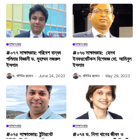
সাক্ষাৎকার
সাক্ষাৎকার
#০৭৭ সাক্ষাৎকার: পরিবেশ বান্ধব
#০৭৬ সাক্ষাৎকার: হেলথ
পলিমার বিজ্ঞানী ড. মুহাম্মদ নজরুল
ইনফরমেটিকস বিশেষজ্ঞ মো. আমিনুল
ইসলাম
ইসলাম
ড. মশিউর রহমান
June 24, 2023
ড. মশিউর রহমান
May 29, 2023
সাক্ষাৎকার
সাক্ষাৎকার
#০৭৫ সাক্ষাতকার: ইন্টারনেট
#০৭৪ ড. নিসা খানের জীবন ও