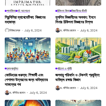
পদার্থবিদ্যা
বই আলোচনা
চিকিৎসা বিদ্যা
বিজ্ঞানীদের জীবনী
প্রিন্সিপিয়া ম্যাথেমেটিকা: বিজ্ঞানের
মুসলিম বিজ্ঞানীদের অবদান: ইবনে
মহাকাব্য
সিনার চিকিৎসা বিজ্ঞানের বিপ্লব
নিউজডেস্ক
July 6, 2024
ড. মশিউর রহমান
July 6, 2024
তথ্যপ্রযুক্তি
পরিবেশ ও পৃথিবী
কোডিংয়ের গুরুত্ব: শিক্ষার্থী এবং
জলবায়ু পরিবর্তন ও টেকসই প্রযুক্তি:
পেশাগত উন্নয়নের জন্য ভবিষ্যতের
ভবিষ্যৎ রক্ষায় বিজ্ঞান
সাফল্যের পথ
ড. মশিউর রহমান
July 6, 2024
ড. মশিউর রহমান
July 6, 2024