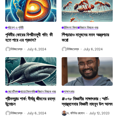
পরিবেশ ও পৃথিবী
চিকিৎসা বিদ্যা
বিজ্ঞান বিষয়ক খবর
পৃথিবীর কোরের বিপরীতমুখী গতি: কী
পিঁপড়ারাও মানুষদের মতন অস্ত্রপচার
হতে পারে এর প্রভাব?
করে!
নিউজডেস্ক
July 6, 2024
নিউজডেস্ক
July 6, 2024
জেনেটিকস
বায়োটেকনলজি
বিজ্ঞান বিষয়ক খবর
সাক্ষাৎকার
গ্রীনল্যান্ড শার্ক: দীর্ঘায়ু জীবনের রহস্য
#০৭৮ বিজ্ঞানীর সাক্ষাৎকার : স্মার্ট-
উন্মোচন
স্বাস্থ্যসেবার বিজ্ঞানী মাহবুব উল আলম
নিউজডেস্ক
July 6, 2024
ড. মশিউর রহমান
July 12, 2023