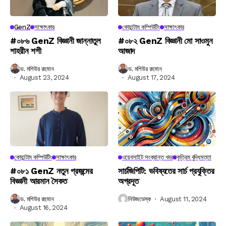
GenZ
সাক্ষাৎকার
কোয়ান্টাম কম্পিউটিং
সাক্ষাৎকার
#০৮৬ GenZ বিজ্ঞানী জান্নাতুল
#০৮২ GenZ বিজ্ঞানী মো সাওমুন
শাহরীন শশী
আজাদ
ড. মশিউর রহমান
ড. মশিউর রহমান
August 23, 2024
August 17, 2024
কোয়ান্টাম কম্পিউটিং
সাক্ষাৎকার
ওয়েবসাইট সংক্রান্ত খবর
কৃত্রিম বুদ্ধিমত্তা
#০৮১ GenZ নতুন প্রজন্মের
সার্চজিপিটি: ভবিষ্যতের সার্চ প্রযুক্তির
বিজ্ঞানী আরমান সৈকত
অগ্রদূত
ড. মশিউর রহমান
নিউজডেস্ক
August 11, 2024
August 16, 2024