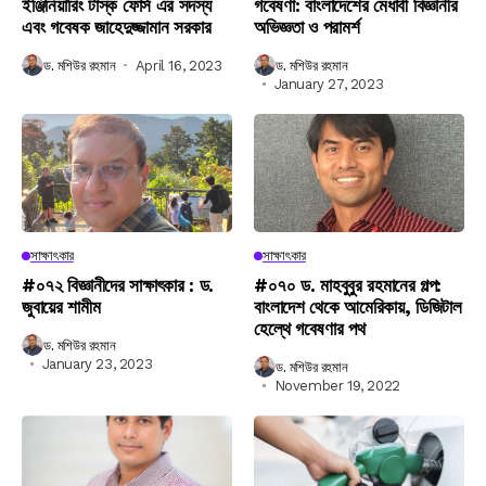
ইঞ্জিনিয়ারিং টাস্ক ফোর্স এর সদস্য
গবেষণা: বাংলাদেশের মেধাবী বিজ্ঞানীর
এবং গবেষক জাহেদুজ্জামান সরকার
অভিজ্ঞতা ও পরামর্শ
ড. মশিউর রহমান
April 16, 2023
ড. মশিউর রহমান
January 27, 2023
সাক্ষাৎকার
সাক্ষাৎকার
#০৭২ বিজ্ঞানীদের সাক্ষাৎকার : ড.
#০৭০ ড. মাহবুবুর রহমানের গল্প:
জুবায়ের শামীম
বাংলাদেশ থেকে আমেরিকায়, ডিজিটাল
হেল্থে গবেষণার পথ
ড. মশিউর রহমান
January 23, 2023
ড. মশিউর রহমান
November 19, 2022