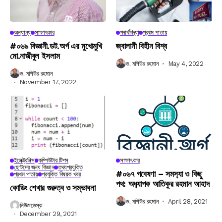
অন্যান্য
সাক্ষাৎকার
পদার্থবিদ্যা
প্রথম পাতায়
#০৬৯ বিজ্ঞানী.ডট.অর্গ এর মুখোমুখি
জ্বালানী বিহীন বিশ্ব
মো.নাজীবুল ইসলাম
ড. মশিউর রহমান
May 4, 2022
ড. মশিউর রহমান
November 17, 2022
ইলেক্ট্রনিক্স
কম্পিউটার টিপস
সাক্ষাৎকার
ছোটদের জন্য বিজ্ঞান
তথ্যপ্রযুক্তি
#০৬৭ গবেষণা – সমস‍্যা ও কিছু
প্রথম পাতায়
প্রযুক্তি বিষয়ক খবর
পথ: অধ‍্যাপক আতিকুর রহমান আহাদ
কোডিং শেখার গুরুত্ব ও সম্ভাবনা
ড. মশিউর রহমান
April 28, 2021
নিউজডেস্ক
December 29, 2021