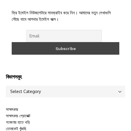
ফ্রি ইমেইল নিউজলেটারে সাবক্রাইব করে নিন। আমাদের নতুন লেখাগুলি
পৌছে যাবে আপনার ইমেইল বক্সে।
বিভাগসমুহ
সাক্ষাৎকার
সাক্ষাৎকার প্রোজেক্ট
গবেষণায় হাতে খড়ি
তোমাকেই খুঁজছি