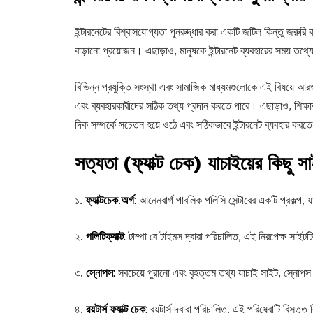
ইন্টারনেটের বিশ্বাসযোগ্যতা পুনরুদ্ধার করা একটি জটিল কিন্তু জরুরি 
বাড়ানো প্রয়োজন। এছাড়াও, মানুষকে ইন্টারনেট ব্যবহারের সময় তথ্
বিভিন্ন প্রযুক্তি সংস্থা এবং সামাজিক মাধ্যমগুলোকে এই বিষয়ে আরও
এবং ব্যবহারকারীদের সঠিক তথ্য প্রদান করতে পারে। এছাড়াও, শিক্ষাব্য
দিক সম্পর্কে সচেতন হয়ে ওঠে এবং সঠিকভাবে ইন্টারনেট ব্যবহার করত
সত্যতা (ফ্যাক্ট চেক) যাচাইয়ের কিছু স
১.
ফ্যাক্টচেক.অর্গ
: আনেনবার্গ পাবলিক পলিসি সেন্টারের একটি প্রকল্প,
২.
পলিটিফ্যাক্ট
:
টাম্পা বে টাইমস দ্বারা পরিচালিত, এই নিরপেক্ষ সাইট
৩.
স্নোপস
:
সবচেয়ে পুরানো এবং বৃহত্তম তথ্য যাচাই সাইট, স্নোপ
৪.
রয়টার্স ফ্যাক্ট চেক
: রয়টার্স দ্বারা পরিচালিত, এই পরিষেবাটি বিস্