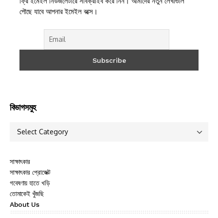
ফ্রি ইমেইল নিউজলেটারে সাবক্রাইব করে নিন। আমাদের নতুন লেখাগুলি
পৌছে যাবে আপনার ইমেইল বক্সে।
বিভাগসমুহ
সাক্ষাৎকার
সাক্ষাৎকার প্রোজেক্ট
গবেষণায় হাতে খড়ি
তোমাকেই খুঁজছি
About Us