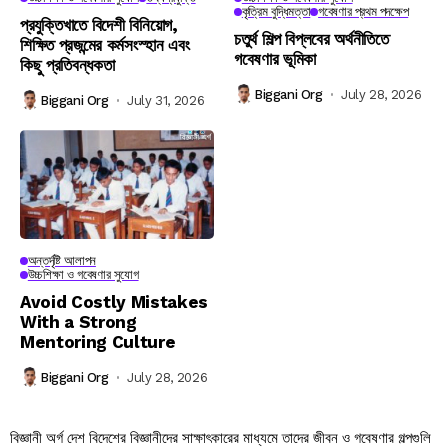
কৃত্রিম বুদ্ধিমত্তা
গবেষণার প্রথম পদক্ষেপ
প্রযুক্তিখাতে বিদেশী বিনিয়োগ,
চতুর্থ শিল্প বিপ্লবের অর্থনীতিতে
শিক্ষিত প্রজন্মের কর্মসংস্হান এবং
গবেষণার ভূমিকা
কিছু প্রতিবন্ধকতা
Biggani Org
July 28, 2026
Biggani Org
July 31, 2026
অন্তর্দৃষ্টি আলাপন
উচ্চশিক্ষা ও গবেষণার সুযোগ
Avoid Costly Mistakes
With a Strong
Mentoring Culture
Biggani Org
July 28, 2026
বিজ্ঞানী অর্গ দেশ বিদেশের বিজ্ঞানীদের সাক্ষাৎকারের মাধ্যমে তাদের জীবন ও গবেষণার গল্পগুলি