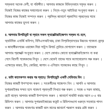
সম্ভবনা অনেক বেশী, যা পরিক্ষীত। আপনার কাজকে বিভিন্নভাবে সমৃদ্ধ করুন ।
নিজেই নিজের কাজের সমালোচনা করুন । নিত্য-নতুন আইডিয়া সংযুক্ত করুন ।
নিজের কাজ নিজেই সম্পন্ন করুন । প্রসিদ্ধ জানার্লে প্রকাশিত প্রবন্ধের সাথে
আপনার কাজের তুলনা করুন ।
৪. আপনার ডিপাটমেন্ট বা ল্যাবে সকল ক্যারেক্টারাইজেশন সম্ভব না-হলে,
অ্যাটমিক এনার্জি কমিশন, বিসিএসআইআর, ঢাকা বিশ্ববিদ্যালয়ের উচ্চতর গবেষনা কেন্দ্র
ও জাহাঙ্গীরনগরের ওয়াজেদ মিয়া সাইন্স রিসার্চ সেন্টারে যোগাযোগ করুন । তাদেরকে
আপনার প্রজেক্টে সংযুক্ত করুন । দেশে কোথাও কোনো ক্যারেক্টারাইজেশন না করা
গেলে বিদেশী গবেষকদের লিখুন । দেশে থেকেই তাদের সাথে কলোবোরেশন শুরু করুন ।
এক্ষেত্রে ভারত, চীন, কোরিয়া, জাপান ও এশিয়ান গবেষকের কাছে লিখুন ।
৫. ডাটা কালেকশন করার পর ল্যাবে/ ডিপাটমেন্টে একটি সেমিনার দিন ।
নিজের কাজটি উপস্হাপন করুন । সহকর্মীদের সাজেশন নিন । আপনি ও আপনার
সুপারভাইজর সম্মত হলে গবেষণা প্রবন্ধটি লিখতে শুরু করুন । সহজ ও সরল ভাষায়,
ছোট বাক্যে আপনার কাজটি উপস্হাপন করুন । জানার্লে সাবমিট করার আগে ৩-৫ বার
রিভিশন করুন । আপনার সুপারভাইজারের কমেন্ট ও রিভিশনগুলো গুরুত্ব সহকারে পালন
করুন । আপনার গবেষণার কাজটি ভাল মানের জানার্লে প্রকাশ করার চেষ্টা করুন ।