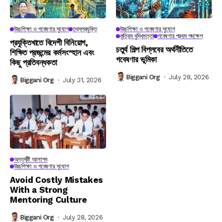
উচ্চশিক্ষা ও গবেষণার সুযোগ
তথ্যপ্রযুক্তি
উচ্চশিক্ষা ও গবেষণার সুযোগ
কৃত্রিম বুদ্ধিমত্তা
গবেষণার প্রথম পদক্ষেপ
প্রযুক্তিখাতে বিদেশী বিনিয়োগ,
চতুর্থ শিল্প বিপ্লবের অর্থনীতিতে
শিক্ষিত প্রজন্মের কর্মসংস্হান এবং
গবেষণার ভূমিকা
কিছু প্রতিবন্ধকতা
Biggani Org
July 28, 2026
Biggani Org
July 31, 2026
অন্তর্দৃষ্টি আলাপন
উচ্চশিক্ষা ও গবেষণার সুযোগ
Avoid Costly Mistakes
With a Strong
Mentoring Culture
Biggani Org
July 28, 2026