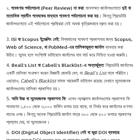
২.
গবেষণার পর্যালোচনা (Peer Review) না করা
: মানসম্মত জার্নালগুলোতে
দুই বা
ততোধিক স্বাধীন গবেষকের মাধ্যমে গবেষণা পর্যালোচনা করা হয়
। কিন্তু প্রিডেটরি
জার্নালগুলোতে এই পর্যালোচনা প্রক্রিয়া নেই অথবা কৃত্রিমভাবে দ্রুত করা হয়।
ISI বা Scopus ইন্ডেক্সিং নেই
: বিশ্বমানের গবেষণা প্রকাশনার জন্য
Scopus,
Web of Science, বা PubMed-এর তালিকাভুক্ত জার্নাল
ব্যবহার করা
উচিত। সন্দেহ হলে সংশ্লিষ্ট ডাটাবেসে জার্নালের নাম সার্চ করে নিশ্চিত হওয়া জরুরি।
Beall’s List বা Cabell’s Blacklist-এ অন্তর্ভুক্ত
: প্রিডেটরি জার্নালের
একটি তালিকা সংরক্ষণ করেন বিজ্ঞানী জেফরি বেল, যা
Beall’s List
নামে পরিচিত।
এছাড়াও,
Cabell’s Blacklist
নামক আরেকটি ডাটাবেস রয়েছে যেখানে সন্দেহজনক
জার্নালগুলোর তালিকা প্রকাশিত হয়।
অতি উচ্চ বা সন্দেহজনক প্রকাশনা ফি
: ওপেন-অ্যাক্সেস জার্নালগুলোর প্রকাশনা ফি
সাধারণত ১,৫০০ থেকে ৩,০০০ মার্কিন ডলার হয়ে থাকে, যা নির্ভর করে জার্নালের গুণগত
মানের ওপর। কিন্তু অনেক প্রিডেটরি জার্নাল মাত্র ৩০০ থেকে ৫০০ ডলারে প্রকাশের
প্রস্তাব দেয়, যা সন্দেহজনক।
DOI (Digital Object Identifier) নেই বা ভুয়া DOI ব্যবহার
: