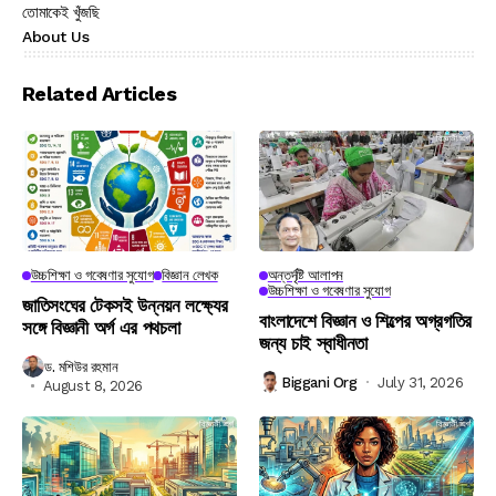
তোমাকেই খুঁজছি
About Us
Related Articles
উচ্চশিক্ষা ও গবেষণার সুযোগ
বিজ্ঞান লেখক
অন্তর্দৃষ্টি আলাপন
উচ্চশিক্ষা ও গবেষণার সুযোগ
জাতিসংঘের টেকসই উন্নয়ন লক্ষ্যের
বাংলাদেশে বিজ্ঞান ও শিল্পের অগ্রগতির
সঙ্গে বিজ্ঞানী অর্গ এর পথচলা
জন্য চাই স্বাধীনতা
ড. মশিউর রহমান
Biggani Org
July 31, 2026
August 8, 2026