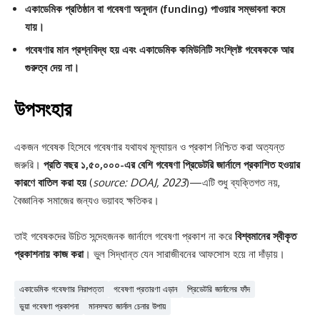
একাডেমিক প্রতিষ্ঠান বা গবেষণা অনুদান (funding) পাওয়ার সম্ভাবনা কমে
যায়।
গবেষণার মান প্রশ্নবিদ্ধ হয় এবং একাডেমিক কমিউনিটি সংশ্লিষ্ট গবেষককে আর
গুরুত্ব দেয় না।
উপসংহার
একজন গবেষক হিসেবে গবেষণার যথাযথ মূল্যায়ন ও প্রকাশ নিশ্চিত করা অত্যন্ত
জরুরি।
প্রতি বছর ১,৫০,০০০-এর বেশি গবেষণা প্রিডেটরি জার্নালে প্রকাশিত হওয়ার
কারণে বাতিল করা হয়
(
source: DOAJ, 2023
)—এটি শুধু ব্যক্তিগত নয়,
বৈজ্ঞানিক সমাজের জন্যও ভয়াবহ ক্ষতিকর।
তাই গবেষকদের উচিত সন্দেহজনক জার্নালে গবেষণা প্রকাশ না করে
বিশ্বমানের স্বীকৃত
প্রকাশনায় কাজ করা
। ভুল সিদ্ধান্ত যেন সারাজীবনের আফসোস হয়ে না দাঁড়ায়।
একাডেমিক গবেষণার নিরাপত্তা
গবেষণা প্রতারণা এড়ান
প্রিডেটরি জার্নালের ফাঁদ
ভুয়া গবেষণা প্রকাশনা
মানসম্মত জার্নাল চেনার উপায়