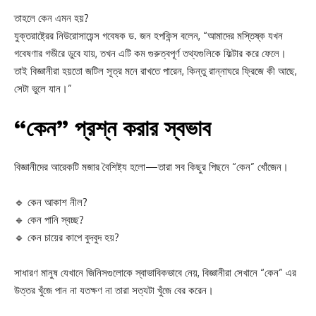
তাহলে কেন এমন হয়?
যুক্তরাষ্ট্রের নিউরোসায়েন্স গবেষক ড. জন হপকিন্স বলেন, “আমাদের মস্তিষ্ক যখন
গবেষণার গভীরে ডুবে যায়, তখন এটি কম গুরুত্বপূর্ণ তথ্যগুলিকে ফিল্টার করে ফেলে।
তাই বিজ্ঞানীরা হয়তো জটিল সূত্র মনে রাখতে পারেন, কিন্তু রান্নাঘরে ফ্রিজে কী আছে,
সেটা ভুলে যান।”
“কেন” প্রশ্ন করার স্বভাব
বিজ্ঞানীদের আরেকটি মজার বৈশিষ্ট্য হলো—তারা সব কিছুর পিছনে “কেন” খোঁজেন।
🔹 কেন আকাশ নীল?
🔹 কেন পানি স্বচ্ছ?
🔹 কেন চায়ের কাপে বুদবুদ হয়?
সাধারণ মানুষ যেখানে জিনিসগুলোকে স্বাভাবিকভাবে নেয়, বিজ্ঞানীরা সেখানে “কেন” এর
উত্তর খুঁজে পান না যতক্ষণ না তারা সত্যটা খুঁজে বের করেন।