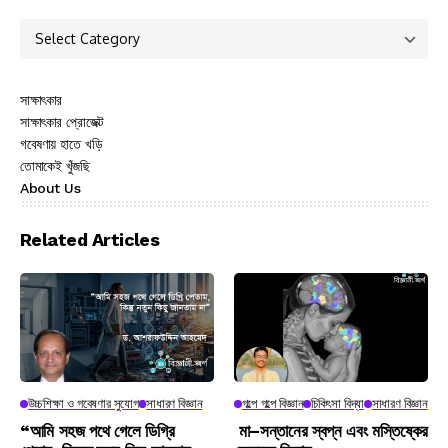
সাক্ষাৎকার
সাক্ষাৎকার প্রোজেক্ট
গবেষণায় হাতে খড়ি
তোমাকেই খুঁজছি
About Us
Related Articles
উচ্চশিক্ষা ও গবেষণার সুযোগ
সাধারণ বিজ্ঞান
গল্পে গল্পে বিজ্ঞান
চিকিৎসা বিদ্যা
সাধারণ বিজ্ঞান
“আমি সহজ পথে গেলে ডিগ্রি
মা–সন্তানের স্বপ্ন এবং মস্তিষ্কের