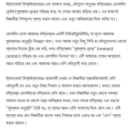
স্ট্যানফোর্ড বিশ্ববিদ্যালয়ের এক গবেষণা বলছে, কৌতূহল মানুষের মস্তিষ্কের
ডোপামিন
সেন্টার
(পুরস্কার কেন্দ্র) সক্রিয় করে, যা শেখার আগ্রহ বাড়িয়ে দেয়। এর কারণেই
বিজ্ঞানীরা শিশুসুলভ প্রশ্ন করতে থাকেন এবং নতুন আবিষ্কারের দিকে ধাবিত হন।
ডোপামিন হলো আমাদের মস্তিষ্কের একটি নিউরোট্রান্সমিটার, যা মূলত আমাদের
পুরস্কারের অনুভূতি নিয়ন্ত্রণ করে। যখন আমরা নতুন কিছু শিখি বা কৌতূহলবশত কোনো
প্রশ্নের উত্তর খুঁজে বের করি, তখন মস্তিষ্কের “পুরস্কার কেন্দ্র” (reward
center) সক্রিয় হয় এবং ডোপামিন নিঃসরণ হয়। এটি আমাদের শেখার আগ্রহকে
আরও বাড়িয়ে দেয় এবং আমাদের আরও বেশি কৌতূহলী করে তোলে।
স্ট্যানফোর্ড বিশ্ববিদ্যালয়ের গবেষণাটি দেখায় যে বিজ্ঞানীরা স্বাভাবিকভাবেই বেশি
কৌতূহলী হন এবং নতুন বিষয় শিখতে ও গবেষণা করতে ভালোবাসেন। কারণ, তাদের
মস্তিষ্কে ডোপামিনের সক্রিয়তা বেশি থাকে। যখন বিজ্ঞানীরা নতুন কোনো সমস্যা
সমাধান করেন বা কোনো তত্ত্ব আবিষ্কার করেন, তখন তাদের মস্তিষ্কে এক ধরণের
“পুরস্কার অনুভূতি” তৈরি হয়, যা তাদের আরও বেশি গবেষণার দিকে ঠেলে দেয়। এটি
ব্যাখ্যা করে কেন বিজ্ঞানীরা অনেক সময় শিশুদের মতো একের পর এক “কেন” প্রশ্ন
করতে থাকেন।