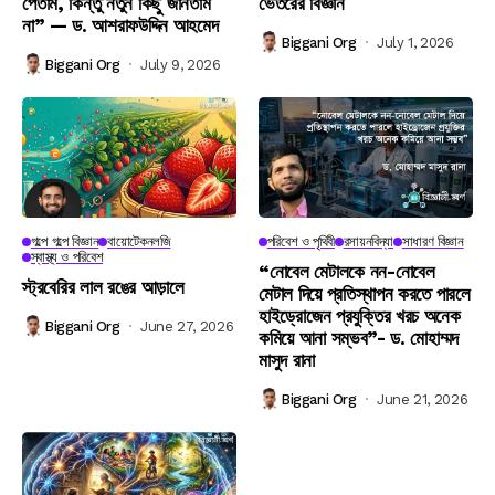
পেতাম, কিন্তু নতুন কিছু জানতাম
ভেতরের বিজ্ঞান
না” — ড. আশরাফউদ্দিন আহমেদ
Biggani Org
July 1, 2026
Biggani Org
July 9, 2026
গল্পে গল্পে বিজ্ঞান
বায়োটেকনলজি
পরিবেশ ও পৃথিবী
রসায়নবিদ্যা
সাধারণ বিজ্ঞান
স্বাস্থ্য ও পরিবেশ
“নোবেল মেটালকে নন-নোবেল
স্ট্রবেরির লাল রঙের আড়ালে
মেটাল দিয়ে প্রতিস্থাপন করতে পারলে
হাইড্রোজেন প্রযুক্তির খরচ অনেক
Biggani Org
June 27, 2026
কমিয়ে আনা সম্ভব”- ড. মোহাম্মদ
মাসুদ রানা
Biggani Org
June 21, 2026