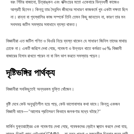
বরং গিটার বাজানো, চিত্রাঙ্কন এবং বক্সিংয়ের মতো একেবারে ভিন্নধর্মী কাজেও
আগ্রহী ছিলেন। কিন্তু তার দৈনন্দিন জীবনের সাধারণ কাজকর্মে খুব একটা দক্ষতা ছিল
না। রান্না বা গৃহস্থালির কাজ সম্পর্কে তিনি তেমন কিছু জানতেন না, কারণ তার মন
সবসময় জটিল সমস্যার সমাধানে ব্যস্ত থাকত।
বিজ্ঞানীরা এত জটিল গণিত ও থিওরি নিয়ে ব্যস্ত থাকেন যে সাধারণ জিনিস তাদের মাথায়
ঢোকে না। একটি জরিপে দেখা গেছে, গবেষণা ও উন্নয়ন খাতে কর্মরত ৬৫% বিজ্ঞানী
বাজারের হিসাব রাখতে পারেন না বা বিল ভাগ করতে সমস্যায় পড়েন।
দৃষ্টিভঙ্গির পার্থক্য
বিজ্ঞানীরা সবকিছুতেই অন্যরকম যুক্তি খোঁজেন।
বৃষ্টি দেখে কেউ অনুভূতিশীল হয়ে পড়ে, কেউ ভালোবাসার কথা ভাবে। কিন্তু একজন
বিজ্ঞানী ভাবে—”আলোর প্রতিসরণ কিভাবে জলকণার মধ্যে ঘটছে?”
মার্কিন যুক্তরাষ্ট্রের এক গবেষণায় দেখা গেছে, গবেষকদের ব্রেইন স্ক্যান করলে দেখা যায়,
তাদের
ডিফল্ট মোড নেটওয়ার্ক
(DMN)—যা নতুন ধারণা ও সৃজনশীল চিন্তার জন্য দায়ী