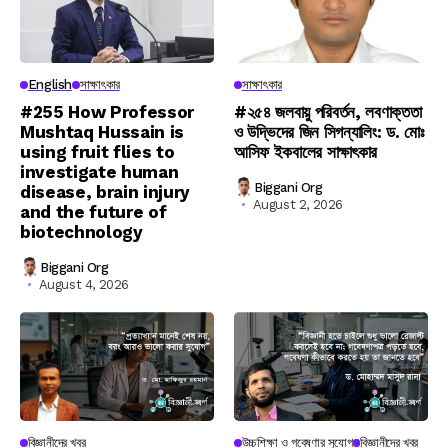
English
সাক্ষাৎকার
সাক্ষাৎকার
#255 How Professor
#২৫৪ জলবায়ু পরিবর্তন, লবণাক্ততা
Mushtaq Hussain is
ও উদ্ভিদের জিন সিগন্যালিং: ড. মোঃ
using fruit flies to
আসিফ ইকবালের সাক্ষাৎকার
investigate human
Biggani Org
disease, brain injury
August 2, 2026
and the future of
biotechnology
Biggani Org
August 4, 2026
বিজ্ঞানীদের খবর
উচ্চশিক্ষা ও গবেষণার সুযোগ
বিজ্ঞানীদের খবর