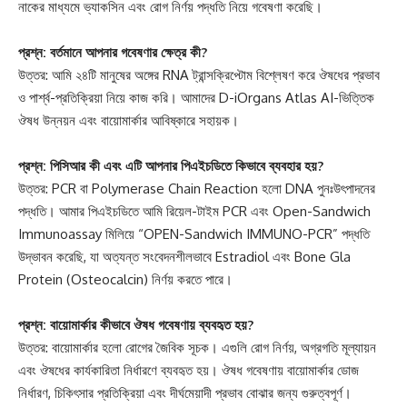
নাকের মাধ্যমে ভ্যাকসিন এবং রোগ নির্ণয় পদ্ধতি নিয়ে গবেষণা করেছি।
প্রশ্ন: বর্তমানে আপনার গবেষণার ক্ষেত্র কী?
উত্তর: আমি ২৪টি মানুষের অঙ্গের RNA ট্রান্সক্রিপ্টোম বিশ্লেষণ করে ঔষধের প্রভাব
ও পার্শ্ব-প্রতিক্রিয়া নিয়ে কাজ করি। আমাদের D-iOrgans Atlas AI-ভিত্তিক
ঔষধ উন্নয়ন এবং বায়োমার্কার আবিষ্কারে সহায়ক।
প্রশ্ন: পিসিআর কী এবং এটি আপনার পিএইচডিতে কিভাবে ব্যবহার হয়?
উত্তর: PCR বা Polymerase Chain Reaction হলো DNA পুনঃউৎপাদনের
পদ্ধতি। আমার পিএইচডিতে আমি রিয়েল-টাইম PCR এবং Open-Sandwich
Immunoassay মিলিয়ে “OPEN-Sandwich IMMUNO-PCR” পদ্ধতি
উদ্ভাবন করেছি, যা অত্যন্ত সংবেদনশীলভাবে Estradiol এবং Bone Gla
Protein (Osteocalcin) নির্ণয় করতে পারে।
প্রশ্ন: বায়োমার্কার কীভাবে ঔষধ গবেষণায় ব্যবহৃত হয়?
উত্তর: বায়োমার্কার হলো রোগের জৈবিক সূচক। এগুলি রোগ নির্ণয়, অগ্রগতি মূল্যায়ন
এবং ঔষধের কার্যকারিতা নির্ধারণে ব্যবহৃত হয়। ঔষধ গবেষণায় বায়োমার্কার ডোজ
নির্ধারণ, চিকিৎসার প্রতিক্রিয়া এবং দীর্ঘমেয়াদী প্রভাব বোঝার জন্য গুরুত্বপূর্ণ।