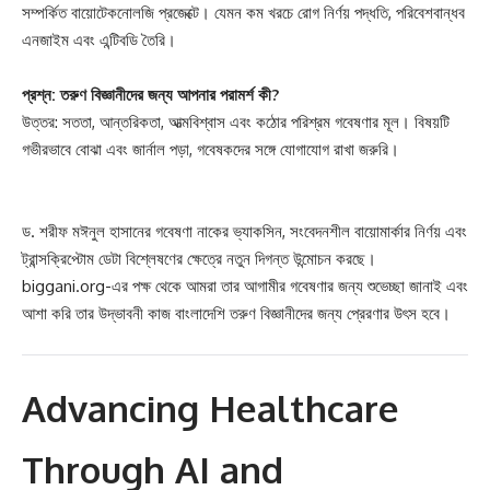
সম্পর্কিত বায়োটেকনোলজি প্রজেক্টে। যেমন কম খরচে রোগ নির্ণয় পদ্ধতি, পরিবেশবান্ধব
এনজাইম এবং এন্টিবডি তৈরি।
প্রশ্ন: তরুণ বিজ্ঞানীদের জন্য আপনার পরামর্শ কী?
উত্তর: সততা, আন্তরিকতা, আত্মবিশ্বাস এবং কঠোর পরিশ্রম গবেষণার মূল। বিষয়টি
গভীরভাবে বোঝা এবং জার্নাল পড়া, গবেষকদের সঙ্গে যোগাযোগ রাখা জরুরি।
ড. শরীফ মঈনুল হাসানের গবেষণা নাকের ভ্যাকসিন, সংবেদনশীল বায়োমার্কার নির্ণয় এবং
ট্রান্সক্রিপ্টোম ডেটা বিশ্লেষণের ক্ষেত্রে নতুন দিগন্ত উন্মোচন করছে।
biggani.org-এর পক্ষ থেকে আমরা তার আগামীর গবেষণার জন্য শুভেচ্ছা জানাই এবং
আশা করি তার উদ্ভাবনী কাজ বাংলাদেশি তরুণ বিজ্ঞানীদের জন্য প্রেরণার উৎস হবে।
Advancing Healthcare
Through AI and