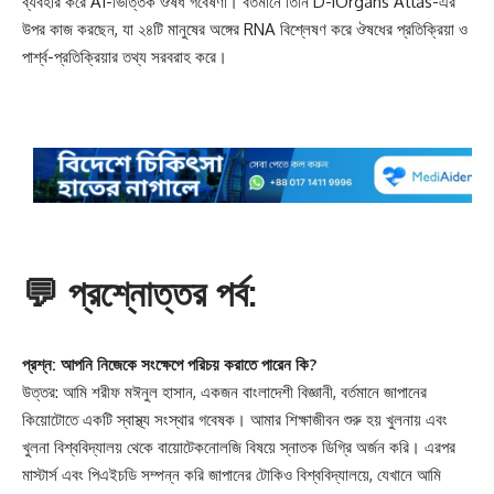
ব্যবহার করে AI-ভিত্তিক ঔষধ গবেষণা। বর্তমানে তিনি D-iOrgans Atlas-এর
উপর কাজ করছেন, যা ২৪টি মানুষের অঙ্গের RNA বিশ্লেষণ করে ঔষধের প্রতিক্রিয়া ও
পার্শ্ব-প্রতিক্রিয়ার তথ্য সরবরাহ করে।
💬
প্রশ্নোত্তর পর্ব:
প্রশ্ন: আপনি নিজেকে সংক্ষেপে পরিচয় করাতে পারেন কি?
উত্তর: আমি শরীফ মঈনুল হাসান, একজন বাংলাদেশী বিজ্ঞানী, বর্তমানে জাপানের
কিয়োটোতে একটি স্বাস্থ্য সংস্থার গবেষক। আমার শিক্ষাজীবন শুরু হয় খুলনায় এবং
খুলনা বিশ্ববিদ্যালয় থেকে বায়োটেকনোলজি বিষয়ে স্নাতক ডিগ্রি অর্জন করি। এরপর
মাস্টার্স এবং পিএইচডি সম্পন্ন করি জাপানের টোকিও বিশ্ববিদ্যালয়ে, যেখানে আমি