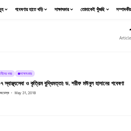
মূহ
গবেষণায় হাতে খড়ি
সাক্ষাৎকার
তোমাকেই খুঁজছি
সম্পাদকী
Articl
ঞানীদের খবর
সাক্ষাৎকার
স্বাস্থ্যসেবা ও কৃত্রিম বুদ্ধিমত্তা: ড. শরীফ মঈনুল হাসানের গবেষণা
উজডেস্ক
May 31, 2018