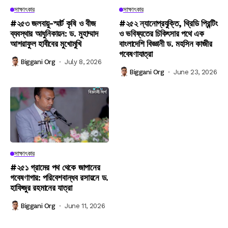
সাক্ষাৎকার
সাক্ষাৎকার
#২৫৩ জলবায়ু-স্মার্ট কৃষি ও বীজ
#২৫২ ন্যানোপ্রযুক্তি, থ্রিডি প্রিন্টিং
ব্যবস্থার আধুনিকায়ন: ড. মুহাম্মাদ
ও ভবিষ্যতের চিকিৎসার পথে এক
আশরাফুল হাবীবের মুখোমুখি
বাংলাদেশি বিজ্ঞানী ড. মহসিন কাজীর
গবেষণাযাত্রা
Biggani Org
July 8, 2026
Biggani Org
June 23, 2026
সাক্ষাৎকার
#২৫১ গ্রামের পথ থেকে জাপানের
গবেষণাগার: পরিবেশবান্ধব রসায়নে ড.
হাফিজুর রহমানের যাত্রা
Biggani Org
June 11, 2026