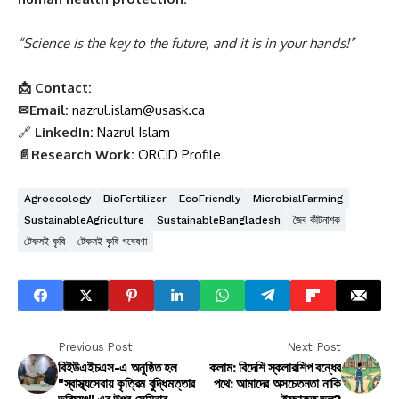
“Science is the key to the future, and it is in your hands!”
📩 Contact:
✉Email:
nazrul.islam@usask.ca
🔗
LinkedIn:
Nazrul Islam
📄Research Work:
ORCID Profile
Agroecology
BioFertilizer
EcoFriendly
MicrobialFarming
SustainableAgriculture
SustainableBangladesh
জৈব কীটনাশক
টেকসই কৃষি
টেকসই কৃষি গবেষণা
Previous Post
Next Post
বিইউএইচএস-এ অনুষ্ঠিত হল
কলাম: বিদেশি স্কলারশিপ বন্ধের
"স্বাস্থ্যসেবায় কৃত্রিম বুদ্ধিমত্তার
পথে: আমাদের অসচেতনতা নাকি