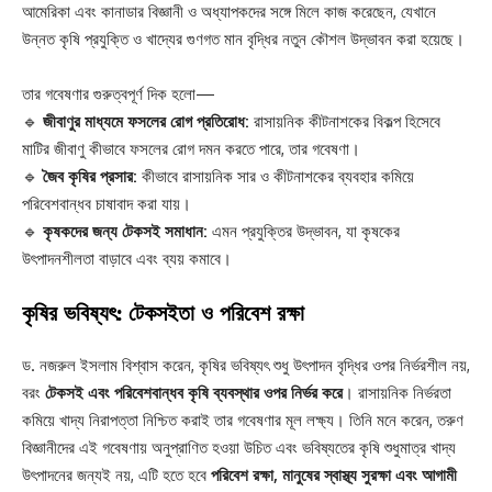
আমেরিকা এবং কানাডার বিজ্ঞানী ও অধ্যাপকদের সঙ্গে মিলে কাজ করেছেন, যেখানে
উন্নত কৃষি প্রযুক্তি ও খাদ্যের গুণগত মান বৃদ্ধির নতুন কৌশল উদ্ভাবন করা হয়েছে।
তার গবেষণার গুরুত্বপূর্ণ দিক হলো—
🔹
জীবাণুর মাধ্যমে ফসলের রোগ প্রতিরোধ:
রাসায়নিক কীটনাশকের বিকল্প হিসেবে
মাটির জীবাণু কীভাবে ফসলের রোগ দমন করতে পারে, তার গবেষণা।
🔹
জৈব কৃষির প্রসার:
কীভাবে রাসায়নিক সার ও কীটনাশকের ব্যবহার কমিয়ে
পরিবেশবান্ধব চাষাবাদ করা যায়।
🔹
কৃষকদের জন্য টেকসই সমাধান:
এমন প্রযুক্তির উদ্ভাবন, যা কৃষকের
উৎপাদনশীলতা বাড়াবে এবং ব্যয় কমাবে।
কৃষির ভবিষ্যৎ: টেকসইতা ও পরিবেশ রক্ষা
ড. নজরুল ইসলাম বিশ্বাস করেন, কৃষির ভবিষ্যৎ শুধু উৎপাদন বৃদ্ধির ওপর নির্ভরশীল নয়,
বরং
টেকসই এবং পরিবেশবান্ধব কৃষি ব্যবস্থার ওপর নির্ভর করে
। রাসায়নিক নির্ভরতা
কমিয়ে খাদ্য নিরাপত্তা নিশ্চিত করাই তার গবেষণার মূল লক্ষ্য। তিনি মনে করেন, তরুণ
বিজ্ঞানীদের এই গবেষণায় অনুপ্রাণিত হওয়া উচিত এবং ভবিষ্যতের কৃষি শুধুমাত্র খাদ্য
উৎপাদনের জন্যই নয়, এটি হতে হবে
পরিবেশ রক্ষা, মানুষের স্বাস্থ্য সুরক্ষা এবং আগামী