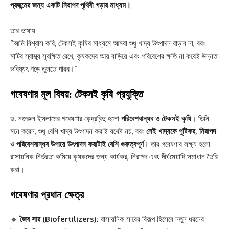
প্রজন্মের জন্য একটি নিরাপদ পৃথিবী গড়ার মাধ্যম।
তার ভাষায়—
“আমি বিশ্বাস করি, টেকসই কৃষির মাধ্যমে আমরা শুধু খাদ্য উৎপাদন বাড়াব না, বরং
মাটির স্বাস্থ্য সুরক্ষিত রেখে, কৃষকদের আয় বাড়িয়ে এবং পরিবেশের ক্ষতি না করেই উন্নত
ভবিষ্যৎ গড়ে তুলতে পারব।”
গবেষণার মূল বিষয়: টেকসই কৃষি প্রযুক্তি
ড. নজরুল ইসলামের গবেষণার কেন্দ্রবিন্দু হলো
পরিবেশবান্ধব ও টেকসই কৃষি
। তিনি
মনে করেন, শুধু বেশি খাদ্য উৎপাদন করাই যথেষ্ট নয়, বরং
সেই খাদ্যকে পুষ্টিকর, নিরাপদ
ও পরিবেশবান্ধব উপায়ে উৎপাদন করাটাই বেশি গুরুত্বপূর্ণ
। তার গবেষণার লক্ষ্য হলো
রাসায়নিক নির্ভরতা কমিয়ে কৃষকদের জন্য কার্যকর, নিরাপদ এবং দীর্ঘমেয়াদি সমাধান তৈরি
করা।
গবেষণার প্রধান ক্ষেত্র
🔹
জৈব সার (Biofertilizers):
রাসায়নিক সারের বিকল্প হিসেবে নতুন ধরনের