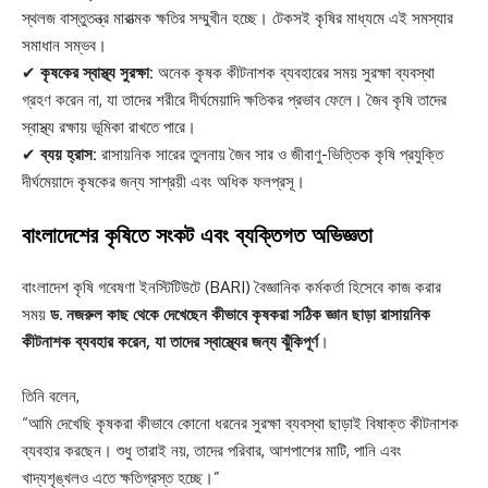
স্থলজ বাস্তুতন্ত্র মারাত্মক ক্ষতির সম্মুখীন হচ্ছে। টেকসই কৃষির মাধ্যমে এই সমস্যার
সমাধান সম্ভব।
✔
কৃষকের স্বাস্থ্য সুরক্ষা:
অনেক কৃষক কীটনাশক ব্যবহারের সময় সুরক্ষা ব্যবস্থা
গ্রহণ করেন না, যা তাদের শরীরে দীর্ঘমেয়াদি ক্ষতিকর প্রভাব ফেলে। জৈব কৃষি তাদের
স্বাস্থ্য রক্ষায় ভূমিকা রাখতে পারে।
✔
ব্যয় হ্রাস:
রাসায়নিক সারের তুলনায় জৈব সার ও জীবাণু-ভিত্তিক কৃষি প্রযুক্তি
দীর্ঘমেয়াদে কৃষকের জন্য সাশ্রয়ী এবং অধিক ফলপ্রসূ।
বাংলাদেশের কৃষিতে সংকট এবং ব্যক্তিগত অভিজ্ঞতা
বাংলাদেশ কৃষি গবেষণা ইনস্টিটিউটে (BARI) বৈজ্ঞানিক কর্মকর্তা হিসেবে কাজ করার
সময়
ড. নজরুল কাছ থেকে দেখেছেন কীভাবে কৃষকরা সঠিক জ্ঞান ছাড়া রাসায়নিক
কীটনাশক ব্যবহার করেন, যা তাদের স্বাস্থ্যের জন্য ঝুঁকিপূর্ণ
।
তিনি বলেন,
“আমি দেখেছি কৃষকরা কীভাবে কোনো ধরনের সুরক্ষা ব্যবস্থা ছাড়াই বিষাক্ত কীটনাশক
ব্যবহার করছেন। শুধু তারাই নয়, তাদের পরিবার, আশপাশের মাটি, পানি এবং
খাদ্যশৃঙ্খলও এতে ক্ষতিগ্রস্ত হচ্ছে।”