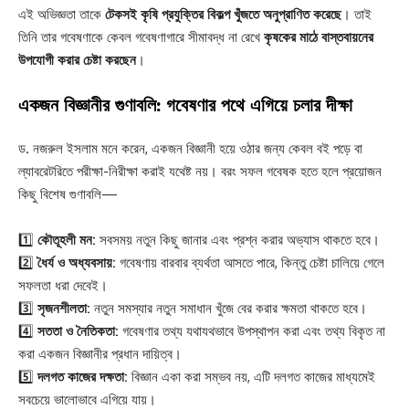
এই অভিজ্ঞতা তাকে
টেকসই কৃষি প্রযুক্তির বিকল্প খুঁজতে অনুপ্রাণিত করেছে
। তাই
তিনি তার গবেষণাকে কেবল গবেষণাগারে সীমাবদ্ধ না রেখে
কৃষকের মাঠে বাস্তবায়নের
উপযোগী করার চেষ্টা করছেন
।
একজন বিজ্ঞানীর গুণাবলি: গবেষণার পথে এগিয়ে চলার দীক্ষা
ড. নজরুল ইসলাম মনে করেন, একজন বিজ্ঞানী হয়ে ওঠার জন্য কেবল বই পড়ে বা
ল্যাবরেটরিতে পরীক্ষা-নিরীক্ষা করাই যথেষ্ট নয়। বরং সফল গবেষক হতে হলে প্রয়োজন
কিছু বিশেষ গুণাবলি—
1️⃣
কৌতূহলী মন:
সবসময় নতুন কিছু জানার এবং প্রশ্ন করার অভ্যাস থাকতে হবে।
2️⃣
ধৈর্য ও অধ্যবসায়:
গবেষণায় বারবার ব্যর্থতা আসতে পারে, কিন্তু চেষ্টা চালিয়ে গেলে
সফলতা ধরা দেবেই।
3️⃣
সৃজনশীলতা:
নতুন সমস্যার নতুন সমাধান খুঁজে বের করার ক্ষমতা থাকতে হবে।
4️⃣
সততা ও নৈতিকতা:
গবেষণার তথ্য যথাযথভাবে উপস্থাপন করা এবং তথ্য বিকৃত না
করা একজন বিজ্ঞানীর প্রধান দায়িত্ব।
5️⃣
দলগত কাজের দক্ষতা:
বিজ্ঞান একা করা সম্ভব নয়, এটি দলগত কাজের মাধ্যমেই
সবচেয়ে ভালোভাবে এগিয়ে যায়।