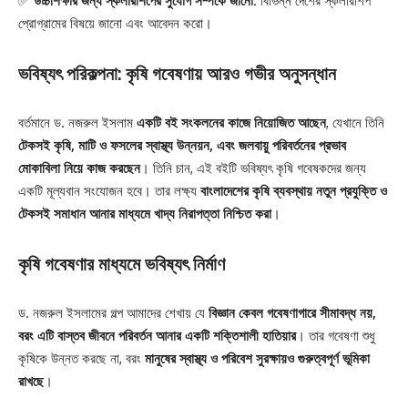
✅
উচ্চশিক্ষার জন্য স্কলারশিপের সুযোগ সম্পর্কে জানো:
বিভিন্ন দেশের স্কলারশিপ
প্রোগ্রামের বিষয়ে জানো এবং আবেদন করো।
ভবিষ্যৎ পরিকল্পনা: কৃষি গবেষণায় আরও গভীর অনুসন্ধান
বর্তমানে ড. নজরুল ইসলাম
একটি বই সংকলনের কাজে নিয়োজিত আছেন
, যেখানে তিনি
টেকসই কৃষি, মাটি ও ফসলের স্বাস্থ্য উন্নয়ন, এবং জলবায়ু পরিবর্তনের প্রভাব
মোকাবিলা নিয়ে কাজ করছেন
। তিনি চান, এই বইটি ভবিষ্যৎ কৃষি গবেষকদের জন্য
একটি মূল্যবান সংযোজন হবে। তার লক্ষ্য
বাংলাদেশের কৃষি ব্যবস্থায় নতুন প্রযুক্তি ও
টেকসই সমাধান আনার মাধ্যমে খাদ্য নিরাপত্তা নিশ্চিত করা
।
কৃষি গবেষণার মাধ্যমে ভবিষ্যৎ নির্মাণ
ড. নজরুল ইসলামের গল্প আমাদের শেখায় যে
বিজ্ঞান কেবল গবেষণাগারে সীমাবদ্ধ নয়,
বরং এটি বাস্তব জীবনে পরিবর্তন আনার একটি শক্তিশালী হাতিয়ার
। তার গবেষণা শুধু
কৃষিকে উন্নত করছে না, বরং
মানুষের স্বাস্থ্য ও পরিবেশ সুরক্ষায়ও গুরুত্বপূর্ণ ভূমিকা
রাখছে
।