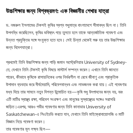
উচ্চশিক্ষার জন্য বিশ্বভ্রমণ: এক বিজ্ঞানীর শেখার যাত্রা
ড. নজরুল ইসলামের টেকসই কৃষির স্বপ্ন শুধুমাত্র বাংলাদেশে সীমাবদ্ধ ছিল না। তিনি
উপলব্ধি করেছিলেন, কৃষির ভবিষ্যৎ গড়ে তুলতে হলে তাকে আন্তর্জাতিক গবেষণা এবং
উন্নত প্রযুক্তির সঙ্গে সংযুক্ত হতে হবে। সেই চিন্তা থেকেই শুরু হয় তার উচ্চশিক্ষার
জন্য বিদেশযাত্রা।
প্রথমেই তিনি উচ্চশিক্ষার জন্য পাড়ি জমান অস্ট্রেলিয়ার University of Sydney-
তে, যেখানে তিনি টেকসই কৃষি বিষয়ে মাস্টার্স সম্পন্ন করেন। এখানে তিনি জানতে
পারেন, কীভাবে কৃষিকে রাসায়নিকের ওপর নির্ভরশীল না রেখে জীবাণু এবং প্রাকৃতিক
উপাদান ব্যবহার করে দীর্ঘমেয়াদি, পরিবেশবান্ধব এবং লাভজনক করা যায়। এই গবেষণার
মধ্য দিয়ে তার সামনে নতুন দিগন্ত উন্মোচিত হয়—কৃষি শুধু উৎপাদনের জন্য নয়, বরং
এটি মাটির স্বাস্থ্য রক্ষা, পরিবেশ সংরক্ষণ এবং মানুষের সুস্বাস্থ্যের সঙ্গেও সরাসরি
জড়িত।এরপর, আরও গভীর গবেষণার জন্য তিনি কানাডার University of
Saskatchewan-এ পিএইচডি করতে যান, যেখানে তিনি মাইক্রোবায়োলজি ও মাটি
বিজ্ঞান নিয়ে গবেষণা করেন।
তার গবেষণার মূল লক্ষ্য ছিল—