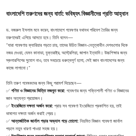
বাংলাদেশি তরুণদের জন্য বার্তা: ভবিষ্যৎ বিজ্ঞানীদের প্রতি আহ্বান
ড. নজরুল ইসলাম মনে করেন, বাংলাদেশে গবেষণার যথাযথ পরিবেশ তৈরির জন্য
তরুণদেরই এগিয়ে আসতে হবে। তিনি বলেন—
“যারা গবেষণায় ক্যারিয়ার গড়তে চায়, তাদের উচিত বিজ্ঞান-নেতৃত্বাধীন দেশগুলোর দিকে
নজর দেওয়া, যেমন কানাডা, যুক্তরাষ্ট্র, অস্ট্রেলিয়া, জাপান ইত্যাদি। উচ্চশিক্ষার জন্য
স্কলারশিপের সুযোগ নাও, তবে সবচেয়ে গুরুত্বপূর্ণ হলো, সেই জ্ঞান বাংলাদেশের জন্য
কাজে লাগানো।”
তিনি তরুণ গবেষকদের জন্য কিছু পরামর্শ দিয়েছেন—
✅
গণিত ও বিজ্ঞানের ভিত্তি মজবুত করো:
গবেষণার জন্য শক্তিশালী গণিত ও বিজ্ঞানের
জ্ঞান অত্যন্ত প্রয়োজন।
✅
ইংরেজিতে দক্ষতা অর্জন করো:
প্রায় সব গবেষণা ইংরেজিতে প্রকাশিত হয়, তাই
ভাষাগত দক্ষতা অর্জন করাই শ্রেয়।
✅
আন্তর্জাতিক জার্নাল পড়ার অভ্যাস গড়ে তোলো:
নিয়মিত বিজ্ঞান গবেষণা জার্নাল
পড়লে নতুন ধারণা পাওয়া সহজ হয়।