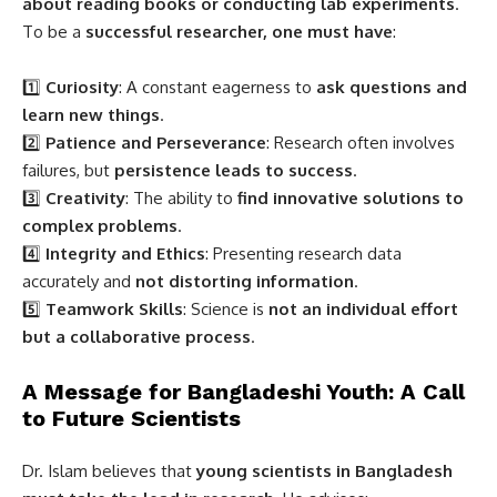
about reading books or conducting lab experiments
.
To be a
successful researcher, one must have
:
1️⃣
Curiosity
: A constant eagerness to
ask questions and
learn new things
.
2️⃣
Patience and Perseverance
: Research often involves
failures, but
persistence leads to success
.
3️⃣
Creativity
: The ability to
find innovative solutions to
complex problems
.
4️⃣
Integrity and Ethics
: Presenting research data
accurately and
not distorting information
.
5️⃣
Teamwork Skills
: Science is
not an individual effort
but a collaborative process
.
A Message for Bangladeshi Youth: A Call
to Future Scientists
Dr. Islam believes that
young scientists in Bangladesh