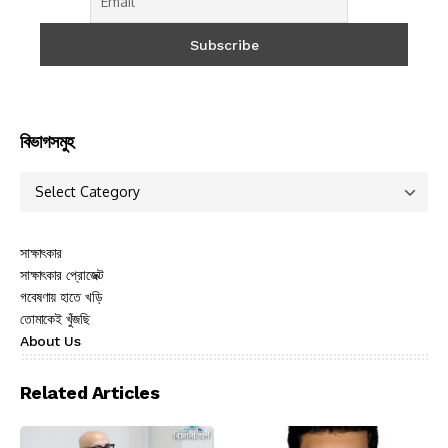
বিভাগসমুহ
সাক্ষাৎকার
সাক্ষাৎকার প্রোজেক্ট
গবেষণায় হাতে খড়ি
তোমাকেই খুঁজছি
About Us
Related Articles