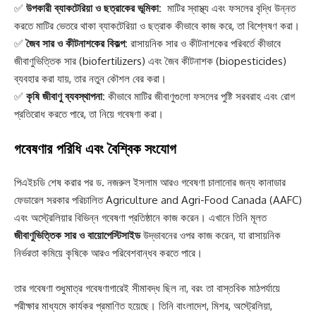
✅
উপকারী ব্যাকটেরিয়া ও ছত্রাকের ভূমিকা:
মাটির স্বাস্থ্য এবং ফসলের বৃদ্ধি উন্নত
করতে মাটির ভেতরে থাকা ব্যাকটেরিয়া ও ছত্রাক কীভাবে কাজ করে, তা বিশ্লেষণ করা।
✅
জৈব সার ও কীটনাশকের বিকল্প:
রাসায়নিক সার ও কীটনাশকের পরিবর্তে কীভাবে
জীবাণুভিত্তিক সার (biofertilizers) এবং জৈব কীটনাশক (biopesticides)
ব্যবহার করা যায়, তার নতুন কৌশল বের করা।
✅
কৃষি জীবাণু ব্যবস্থাপনা:
কীভাবে মাটির জীবাণুগুলো ফসলের পুষ্টি সরবরাহ এবং রোগ
প্রতিরোধ করতে পারে, তা নিয়ে গবেষণা করা।
গবেষণার পরিধি এবং বৈশ্বিক সংযোগ
পিএইচডি শেষ করার পর ড. নজরুল ইসলাম আরও গবেষণা চালানোর জন্য কানাডার
ফেডারেল সরকার পরিচালিত Agriculture and Agri-Food Canada (AAFC)
এবং অস্ট্রেলিয়ার বিভিন্ন গবেষণা প্রতিষ্ঠানে কাজ করেন। এখানে তিনি মূলত
জীবাণুভিত্তিক সার ও বায়োপেস্টিসাইড
উদ্ভাবনের ওপর কাজ করেন, যা রাসায়নিক
নির্ভরতা কমিয়ে কৃষিকে আরও পরিবেশবান্ধব করতে পারে।
তার গবেষণা শুধুমাত্র গবেষণাগারেই সীমাবদ্ধ ছিল না, বরং তা বাস্তবিক মাঠপর্যায়ে
পরীক্ষার মাধ্যমে কার্যকর প্রমাণিত হয়েছে। তিনি বাংলাদেশ, মিশর, অস্ট্রেলিয়া,