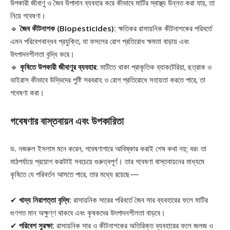
উপকারী জীবাণু ও জৈব উপাদান ব্যবহার করে কীভাবে মাটির স্বাস্থ্য উন্নত করা যায়, তা
নিয়ে গবেষণা।
🔹
জৈব কীটনাশক (Biopesticides):
ক্ষতিকর রাসায়নিক কীটনাশকের পরিবর্তে
এমন পরিবেশবান্ধব প্রযুক্তি, যা ফসলের রোগ প্রতিরোধ ক্ষমতা বাড়ায় এবং
উৎপাদনশীলতা বৃদ্ধি করে।
🔹
কৃষিতে উপকারী জীবাণুর ব্যবহার:
মাটিতে থাকা প্রাকৃতিক ব্যাকটেরিয়া, ছত্রাক ও
ভাইরাস কীভাবে উদ্ভিদের পুষ্টি সরবরাহ ও রোগ প্রতিরোধে সহায়তা করতে পারে, তা
গবেষণা করা।
গবেষণার বাস্তবায়ন এবং উপকারিতা
ড. নজরুল ইসলাম মনে করেন, গবেষণাগারে আবিষ্কার করাই শেষ কথা নয়; বরং তা
মাঠপর্যায়ে প্রয়োগ করাটাই সবচেয়ে গুরুত্বপূর্ণ। তার গবেষণা বাস্তবায়নের মাধ্যমে
কৃষিতে যে পরিবর্তন আসতে পারে, তার মধ্যে রয়েছে—
✔
খাদ্য নিরাপত্তা বৃদ্ধি:
রাসায়নিক সারের পরিবর্তে জৈব সার ব্যবহারের ফলে মাটির
গুণগত মান অক্ষুণ্ণ থাকবে এবং কৃষকদের উৎপাদনশীলতা বাড়বে।
✔
পরিবেশ সুরক্ষা:
রাসায়নিক সার ও কীটনাশকের অতিরিক্ত ব্যবহারের ফলে জলজ ও