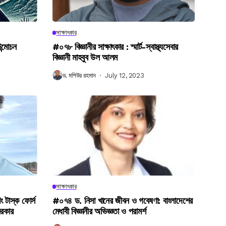
সাক্ষাৎকার
উন্মোচন
#০৭৮ বিজ্ঞানীর সাক্ষাৎকার : স্মার্ট-স্বাস্থ্যসেবার
বিজ্ঞানী মাহবুব উল আলম
ড. মশিউর রহমান
July 12, 2023
সাক্ষাৎকার
িং টাস্ক ফোর্স
#০৭৪ ড. নিসা খানের জীবন ও গবেষণা: বাংলাদেশের
সরকার
মেধাবী বিজ্ঞানীর অভিজ্ঞতা ও পরামর্শ