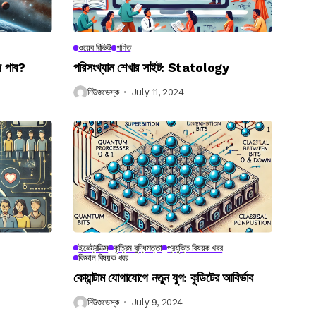
ওয়েব রিভিউ
গণিত
ে পাব?
পরিসংখ্যান শেখার সাইট: Statology
নিউজডেস্ক
July 11, 2024
ইলেক্ট্রনিক্স
কৃত্রিম বুদ্ধিমত্তা
প্রযুক্তি বিষয়ক খবর
বিজ্ঞান বিষয়ক খবর
কোয়ান্টাম যোগাযোগে নতুন যুগ: কুডিটের আবির্ভাব
নিউজডেস্ক
July 9, 2024