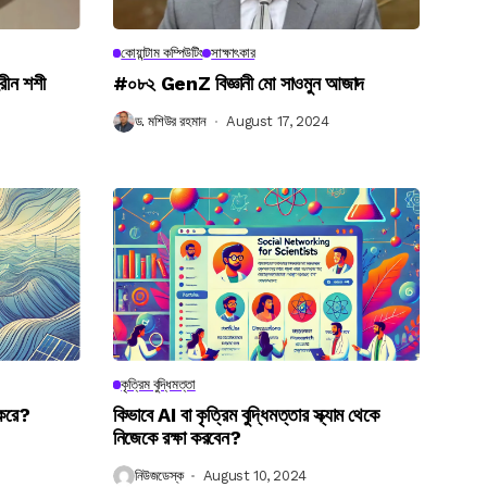
কোয়ান্টাম কম্পিউটিং
সাক্ষাৎকার
রীন শশী
#০৮২ GenZ বিজ্ঞানী মো সাওমুন আজাদ
ড. মশিউর রহমান
August 17, 2024
কৃত্রিম বুদ্ধিমত্তা
 করে?
কিভাবে AI বা কৃত্রিম বুদ্ধিমত্তার স্ক্যাম থেকে
নিজেকে রক্ষা করবেন?
নিউজডেস্ক
August 10, 2024