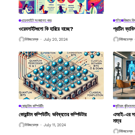
ওয়েবসাইট সংক্রান্ত খবর
গণিত
বিজ্ঞান ব
ওয়েবসাইটগুলো কি হারিয়ে যাচ্ছে?
প্রাচীন ব্যা
নিউজডেস্ক
July 20, 2024
নিউজডেস্ক
কোয়ান্টাম কম্পিউটিং
কৃত্রিম বুদ্ধিমত্ত
কোয়ান্টাম কম্পিউটিং: ভবিষ্যতের কম্পিউটার
এআই-এর সাথে
মাত্র
নিউজডেস্ক
July 11, 2024
নিউজডেস্ক