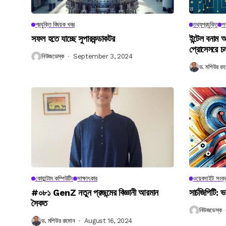
প্রযুক্তি বিষয়ক খবর
তথ্যপ্রযুক্তি
পণ
সফল হতে যাচ্ছে সুপারকন্ডাকটর
ইন্টেল বনাম আ
প্রোসেসরে চ
নিউজডেস্ক
September 3, 2024
ড. মশিউর রহ
কোয়ান্টাম কম্পিউটিং
সাক্ষাৎকার
ওয়েবসাইট সংক্র
#০৮১ GenZ নতুন প্রজন্মের বিজ্ঞানী আরমান
সার্চজিপিটি: ভ
সৈকত
নিউজডেস্ক
ড. মশিউর রহমান
August 16, 2024