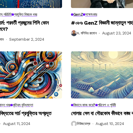
্য পরিচিতি
প্রযুক্তি বিষয়ক খবর
GenZ
সাক্ষাৎকার
র্ম: পরবর্তী প্রজন্মের পিসি কোন
#০৮৬ GenZ বিজ্ঞানী জান্নাতুল শাহ
লবে?
ড. মশিউর রহমান
August 23, 2024
মান
September 2, 2024
ান্ত খবর
কৃত্রিম বুদ্ধিমত্তা
কিভাবে কাজ করে?
পরিবেশ ও পৃথিবী
বিষ্যতের সার্চ প্রযুক্তির অগ্রদূত
সোলার সেল বা সৌরকোষ কীভাবে কাজ
August 11, 2024
নিউজডেস্ক
August 10, 2024