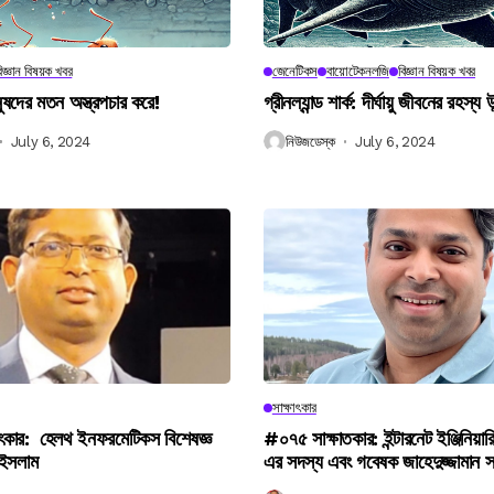
িজ্ঞান বিষয়ক খবর
জেনেটিকস
বায়োটেকনলজি
বিজ্ঞান বিষয়ক খবর
নুষদের মতন অস্ত্রপচার করে!
গ্রীনল্যান্ড শার্ক: দীর্ঘায়ু জীবনের রহস্য 
July 6, 2024
নিউজডেস্ক
July 6, 2024
সাক্ষাৎকার
ৎকার: হেলথ ইনফরমেটিকস বিশেষজ্ঞ
#০৭৫ সাক্ষাতকার: ইন্টারনেট ইঞ্জিনিয়ার
 ইসলাম
এর সদস্য এবং গবেষক জাহেদুজ্জামান 