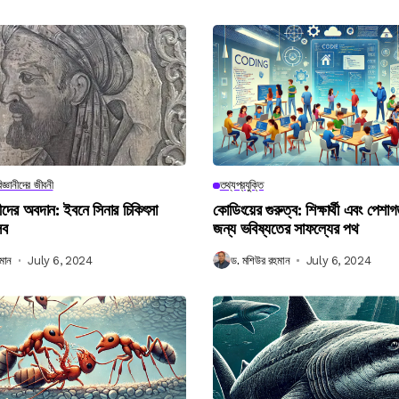
িজ্ঞানীদের জীবনী
তথ্যপ্রযুক্তি
ানীদের অবদান: ইবনে সিনার চিকিৎসা
কোডিংয়ের গুরুত্ব: শিক্ষার্থী এবং পেশা
লব
জন্য ভবিষ্যতের সাফল্যের পথ
মান
July 6, 2024
ড. মশিউর রহমান
July 6, 2024