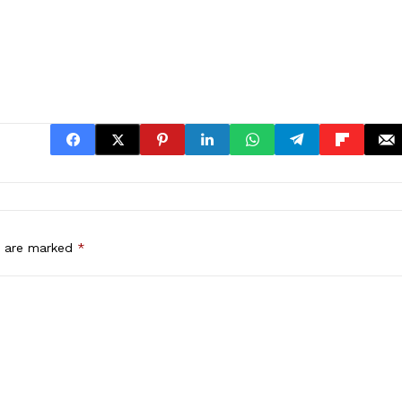
s are marked
*