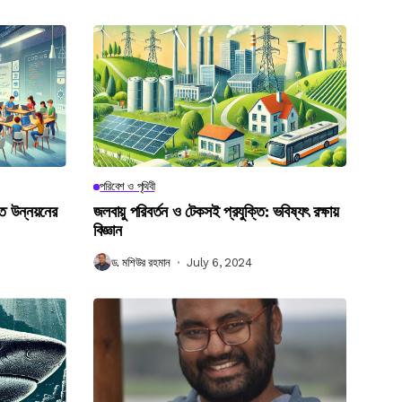
পরিবেশ ও পৃথিবী
গত উন্নয়নের
জলবায়ু পরিবর্তন ও টেকসই প্রযুক্তি: ভবিষ্যৎ রক্ষায়
বিজ্ঞান
ড. মশিউর রহমান
July 6, 2024