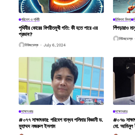
পরিবেশ ও পৃথিবী
চিকিৎসা বিদ্যা
ব
পৃথিবীর কোরের বিপরীতমুখী গতি: কী হতে পারে এর
পিঁপড়ারাও মা
প্রভাব?
নিউজডেস্ক
নিউজডেস্ক
July 6, 2024
সাক্ষাৎকার
সাক্ষাৎকার
#০৭৭ সাক্ষাৎকার: পরিবেশ বান্ধব পলিমার বিজ্ঞানী ড.
#০৭৬ সাক্ষা
মুহাম্মদ নজরুল ইসলাম
মো. আমিনুল