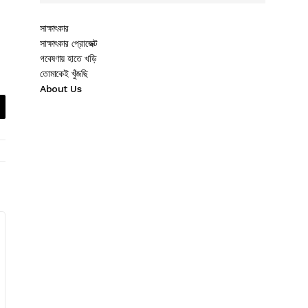
সাক্ষাৎকার
সাক্ষাৎকার প্রোজেক্ট
গবেষণায় হাতে খড়ি
তোমাকেই খুঁজছি
About Us