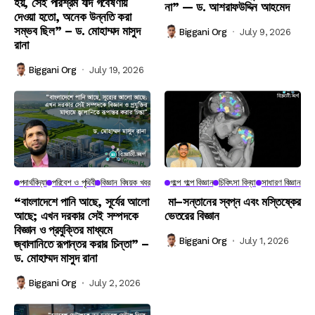
হয়, সেই পরিশ্রম যদি গবেষণায়
না” — ড. আশরাফউদ্দিন আহমেদ
দেওয়া হতো, অনেক উন্নতি করা
সম্ভব ছিল” – ড. মোহাম্মদ মাসুদ
Biggani Org
July 9, 2026
রানা
Biggani Org
July 19, 2026
পদার্থবিদ্যা
পরিবেশ ও পৃথিবী
বিজ্ঞান বিষয়ক খবর
গল্পে গল্পে বিজ্ঞান
চিকিৎসা বিদ্যা
সাধারণ বিজ্ঞান
“বাংলাদেশে পানি আছে, সূর্যের আলো
মা–সন্তানের স্বপ্ন এবং মস্তিষ্কের
আছে; এখন দরকার সেই সম্পদকে
ভেতরের বিজ্ঞান
বিজ্ঞান ও প্রযুক্তির মাধ্যমে
Biggani Org
July 1, 2026
জ্বালানিতে রূপান্তর করার চিন্তা” –
ড. মোহাম্মদ মাসুদ রানা
Biggani Org
July 2, 2026