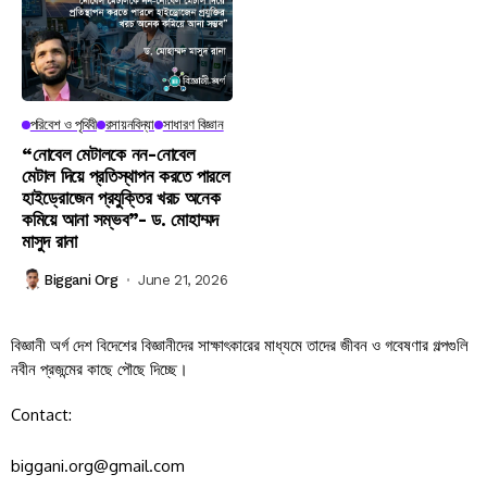
পরিবেশ ও পৃথিবী
রসায়নবিদ্যা
সাধারণ বিজ্ঞান
“নোবেল মেটালকে নন-নোবেল
মেটাল দিয়ে প্রতিস্থাপন করতে পারলে
হাইড্রোজেন প্রযুক্তির খরচ অনেক
কমিয়ে আনা সম্ভব”- ড. মোহাম্মদ
মাসুদ রানা
Biggani Org
June 21, 2026
বিজ্ঞানী অর্গ দেশ বিদেশের বিজ্ঞানীদের সাক্ষাৎকারের মাধ্যমে তাদের জীবন ও গবেষণার গল্পগুলি
নবীন প্রজন্মের কাছে পৌছে দিচ্ছে।
Contact:
biggani.org@gmail.com