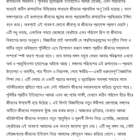
রাসায়নিক পরিবর্তন। পৃথিবীর ভূতাত্ত্বিক ইতিহাসেও আমরা দেখেছি, এমন পরিবেশের
মধ্যেই জটিল রাসায়নিক বিক্রিয়ার মাধ্যমে জীবনের প্রাথমিক অণু তৈরি হয়েছে। ফলে
মঙ্গলগ্রহের এই রূপান্তর জীবনের জন্মের জন্য প্রয়োজনীয় রাসায়নিক প্রক্রিয়ার ইঙ্গিত
বহন করে। অবশ্যই এই গবেষণা কোনো জীবাশ্ম বা জীবনের প্রত্যক্ষ প্রমাণ দেয়নি।
এটি শুধু বলছে, একাধিক সময়ে জেজেরো ক্রেটারে এমন পরিবেশ ছিল যা জীবনের
বিকাশের জন্য অনুকূল। বিজ্ঞানীরা তাই আশাবাদী যে পারসিভের‌্যান্সের সংগৃহীত শিলা ও
মাটির নমুনা ভবিষ্যতে পৃথিবীতে এনে বিশ্লেষণ করলে মঙ্গলে প্রাচীন জীবনের সম্ভাবনা
সম্পর্কে স্পষ্ট ধারণা পাওয়া যাবে। তবে নাসার মঙ্গল নমুনা ফেরত আনার পরিকল্পনা এখনো
অর্থ ও প্রযুক্তিগত চ্যালেঞ্জে আটকে আছে। মঙ্গলের পরিবেশের এই রূপান্তর—প্রথমে
উত্তপ্ত ও অম্লীয়, পরে শীতল ও নিরপেক্ষ, শেষে ক্ষারীয়—একটি গুরুত্বপূর্ণ বৈজ্ঞানিক
শিক্ষা দেয়। এটি দেখায় যে একটি গ্রহের জলবায়ু ও ভূতাত্ত্বিক অবস্থা সময়ের সাথে
নাটকীয়ভাবে পাল্টাতে পারে এবং সেই পরিবর্তন জীবনের সম্ভাবনাকে বাড়িয়ে তুলতে পারে।
পৃথিবীর প্রাচীন ইতিহাসেও আমরা এমন বহু পর্বের সাক্ষী, যেখানে কঠিন পরিবেশ ধীরে ধীরে
জীবনের উপযোগী হয়ে উঠেছে। এই মিলই বিজ্ঞানীদের নতুন উদ্দীপনা জোগাচ্ছে মঙ্গলের
অতীতে জীবনের সম্ভাবনা খুঁজে বের করার জন্য। আজকের দুনিয়ায়, যেখানে আমরা
বহির্জাগতিক জীবনের সন্ধানে নতুন প্রযুক্তি ও দূরদর্শী মিশন নিয়ে এগোচ্ছি, জেজেরো
ক্রেটারের এই গবেষণা আমাদের এক অনন্য জানালা খুলে দেয়। এটি শুধু মঙ্গল নয়, গোটা
সৌরজগতের জীবনের ইতিহাস নিয়ে আমাদের কৌতূহল আরও বাড়িয়ে তোলে। আমরা