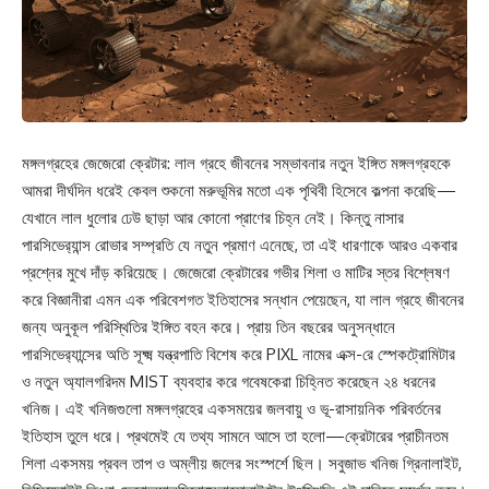
মঙ্গলগ্রহের জেজেরো ক্রেটার: লাল গ্রহে জীবনের সম্ভাবনার নতুন ইঙ্গিত মঙ্গলগ্রহকে
আমরা দীর্ঘদিন ধরেই কেবল শুকনো মরুভূমির মতো এক পৃথিবী হিসেবে কল্পনা করেছি—
যেখানে লাল ধুলোর ঢেউ ছাড়া আর কোনো প্রাণের চিহ্ন নেই। কিন্তু নাসার
পারসিভের‌্যান্স রোভার সম্প্রতি যে নতুন প্রমাণ এনেছে, তা এই ধারণাকে আরও একবার
প্রশ্নের মুখে দাঁড় করিয়েছে। জেজেরো ক্রেটারের গভীর শিলা ও মাটির স্তর বিশ্লেষণ
করে বিজ্ঞানীরা এমন এক পরিবেশগত ইতিহাসের সন্ধান পেয়েছেন, যা লাল গ্রহে জীবনের
জন্য অনুকূল পরিস্থিতির ইঙ্গিত বহন করে। প্রায় তিন বছরের অনুসন্ধানে
পারসিভের‌্যান্সের অতি সূক্ষ্ম যন্ত্রপাতি বিশেষ করে PIXL নামের এক্স-রে স্পেকট্রোমিটার
ও নতুন অ্যালগরিদম MIST ব্যবহার করে গবেষকেরা চিহ্নিত করেছেন ২৪ ধরনের
খনিজ। এই খনিজগুলো মঙ্গলগ্রহের একসময়ের জলবায়ু ও ভূ-রাসায়নিক পরিবর্তনের
ইতিহাস তুলে ধরে। প্রথমেই যে তথ্য সামনে আসে তা হলো—ক্রেটারের প্রাচীনতম
শিলা একসময় প্রবল তাপ ও অম্লীয় জলের সংস্পর্শে ছিল। সবুজাভ খনিজ গ্রিনালাইট,