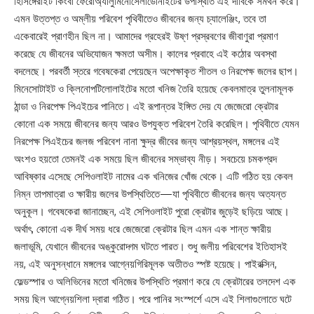
হিসিঙ্গেরাইট কিংবা ফেরোঅ্যালুমিনোসেলাডোনাইটের উপস্থিতি এই দাবিকে সমর্থন করে।
এমন উত্তপ্ত ও অম্লীয় পরিবেশ পৃথিবীতেও জীবনের জন্য চ্যালেঞ্জিং, তবে তা
একেবারেই প্রাণহীন ছিল না। আমাদের গ্রহেরই উষ্ণ প্রস্রবণের জীবাণুরা প্রমাণ
করেছে যে জীবনের অভিযোজন ক্ষমতা অসীম। কালের প্রবাহে এই কঠোর অবস্থা
বদলেছে। পরবর্তী স্তরে গবেষকেরা পেয়েছেন অপেক্ষাকৃত শীতল ও নিরপেক্ষ জলের ছাপ।
মিনেসোটাইট ও ক্লিনোপটিলোলাইটের মতো খনিজ তৈরি হয়েছে কেবলমাত্র তুলনামূলক
ঠান্ডা ও নিরপেক্ষ পিএইচের পানিতে। এই রূপান্তর ইঙ্গিত দেয় যে জেজেরো ক্রেটার
কোনো এক সময়ে জীবনের জন্য আরও উপযুক্ত পরিবেশ তৈরি করেছিল। পৃথিবীতে যেমন
নিরপেক্ষ পিএইচের জলজ পরিবেশ নানা ক্ষুদ্র জীবের জন্য আশ্রয়স্থল, মঙ্গলের এই
অংশও হয়তো তেমনই এক সময়ে ছিল জীবনের সম্ভাব্য নীড়। সবচেয়ে চমকপ্রদ
আবিষ্কার এসেছে সেপিওলাইট নামের এক খনিজের খোঁজ থেকে। এটি গঠিত হয় কেবল
নিম্ন তাপমাত্রা ও ক্ষারীয় জলের উপস্থিতিতে—যা পৃথিবীতে জীবনের জন্য অত্যন্ত
অনুকূল। গবেষকেরা জানাচ্ছেন, এই সেপিওলাইট পুরো ক্রেটার জুড়েই ছড়িয়ে আছে।
অর্থাৎ, কোনো এক দীর্ঘ সময় ধরে জেজেরো ক্রেটার ছিল এমন এক শান্ত ক্ষারীয়
জলাভূমি, যেখানে জীবনের অঙ্কুরোদ্গম ঘটতে পারত। শুধু জলীয় পরিবেশের ইতিহাসই
নয়, এই অনুসন্ধানে মঙ্গলের আগ্নেয়গিরিমূলক অতীতও স্পষ্ট হয়েছে। পাইরক্সিন,
ফেল্ডস্পার ও অলিভিনের মতো খনিজের উপস্থিতি প্রমাণ করে যে ক্রেটারের তলদেশ এক
সময় ছিল আগ্নেয়শিলা দ্বারা গঠিত। পরে পানির সংস্পর্শে এসে এই শিলাগুলোতে ঘটে