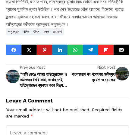
হয়তো শিগগিরই জানতে পারব, লাল গ্রহের ধুলোর নিচে কোনো এক সময় সত্যিই কি
প্রাণের স্ফুলিঙ্গ জ্বলে উঠেছিল। আর সেই উত্তরের খোঁজ আমাদের নিজেদের গ্রহের
জন্মকথা বুঝতেও সহায়তা করবে, কারণ জীবনের সন্ধান আসলে আমাদের নিজেদের
অস্তিত্বের গভীরতম প্রশ্নেরই অনুসন্ধান।
অনুসন্ধান
খনিজ
জীবন
মঙ্গল
মহাকাশ
Previous Post
Next Post
“পানি ভেঙে আমরা হাইড্রোজেন ও
বাংলাদেশে বন গবেষণার ভবিষ্যৎ:
অক্সিজেন তৈরি করি, আবার সেই
সুযোগ ও চ্যালেঞ্জ
হাইড্রোজেন ব্যবহার করে বিদ্যুৎ
ও পানি ফিরে পাই—এটাই এক
ধরনের ক্লিন এনার্জি সাইকেল” -
Leave A Comment
ড. মোহাম্মদ মাসুদ রানা
Your email address will not be published.
Required fields
are marked
*