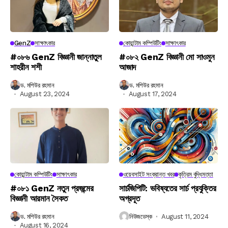
GenZ
সাক্ষাৎকার
কোয়ান্টাম কম্পিউটিং
সাক্ষাৎকার
#০৮৬ GenZ বিজ্ঞানী জান্নাতুল
#০৮২ GenZ বিজ্ঞানী মো সাওমুন
শাহরীন শশী
আজাদ
ড. মশিউর রহমান
ড. মশিউর রহমান
August 23, 2024
August 17, 2024
কোয়ান্টাম কম্পিউটিং
সাক্ষাৎকার
ওয়েবসাইট সংক্রান্ত খবর
কৃত্রিম বুদ্ধিমত্তা
#০৮১ GenZ নতুন প্রজন্মের
সার্চজিপিটি: ভবিষ্যতের সার্চ প্রযুক্তির
বিজ্ঞানী আরমান সৈকত
অগ্রদূত
ড. মশিউর রহমান
নিউজডেস্ক
August 11, 2024
August 16, 2024