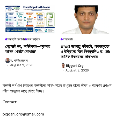
অন্তর্দৃষ্টি আলাপন
তথ্যপ্রযুক্তি
সাক্ষাৎকার
প্রোডাক্ট নয়, আউটকাম—ব্যবসার
#২৫৪ জলবায়ু পরিবর্তন, লবণাক্ততা
আসল খেলাটা কোথায়?
ও উদ্ভিদের জিন সিগন্যালিং: ড. মোঃ
আসিফ ইকবালের সাক্ষাৎকার
ড. মশিউর রহমান
August 2, 2026
Biggani Org
August 2, 2026
বিজ্ঞানী অর্গ দেশ বিদেশের বিজ্ঞানীদের সাক্ষাৎকারের মাধ্যমে তাদের জীবন ও গবেষণার গল্পগুলি
নবীন প্রজন্মের কাছে পৌছে দিচ্ছে।
Contact:
biggani.org@gmail.com