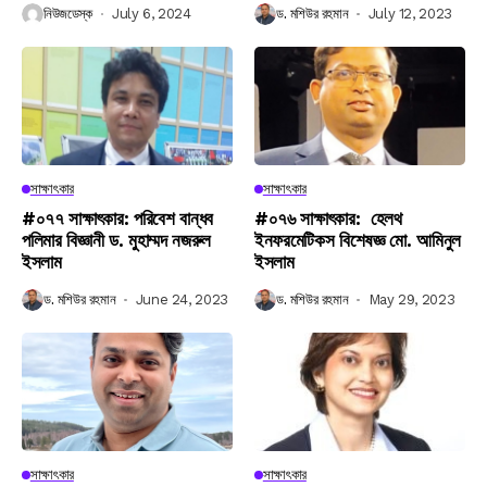
নিউজডেস্ক
July 6, 2024
ড. মশিউর রহমান
July 12, 2023
সাক্ষাৎকার
সাক্ষাৎকার
#০৭৭ সাক্ষাৎকার: পরিবেশ বান্ধব
#০৭৬ সাক্ষাৎকার: হেলথ
পলিমার বিজ্ঞানী ড. মুহাম্মদ নজরুল
ইনফরমেটিকস বিশেষজ্ঞ মো. আমিনুল
ইসলাম
ইসলাম
ড. মশিউর রহমান
June 24, 2023
ড. মশিউর রহমান
May 29, 2023
সাক্ষাৎকার
সাক্ষাৎকার