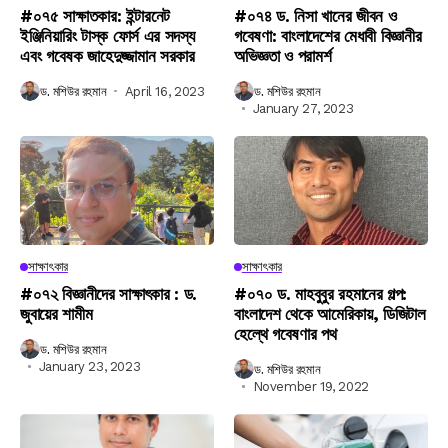
#০৭৫ সাক্ষাতকার: ইন্টারনেট
#০৭৪ ড. নিসা খানের জীবন ও
ইঞ্জিনিয়ারিং টাস্ক ফোর্স এর সদস্য
গবেষণা: বাংলাদেশের মেধাবী বিজ্ঞানীর
এবং গবেষক জাহেদুজ্জামান সরকার
অভিজ্ঞতা ও পরামর্শ
ড. মশিউর রহমান
April 16, 2023
ড. মশিউর রহমান
January 27, 2023
সাক্ষাৎকার
সাক্ষাৎকার
#০৭২ বিজ্ঞানীদের সাক্ষাৎকার : ড.
#০৭০ ড. মাহবুবুর রহমানের গল্প:
জুবায়ের শামীম
বাংলাদেশ থেকে আমেরিকায়, ডিজিটাল
হেল্থে গবেষণার পথ
ড. মশিউর রহমান
January 23, 2023
ড. মশিউর রহমান
November 19, 2022