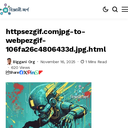
httpsezgif.comjpg-to-
webpezgif-
106fa26c4806433d.jpg.html
Biggani Org
November 16, 2025
1 Mins Read
620 Views
Share