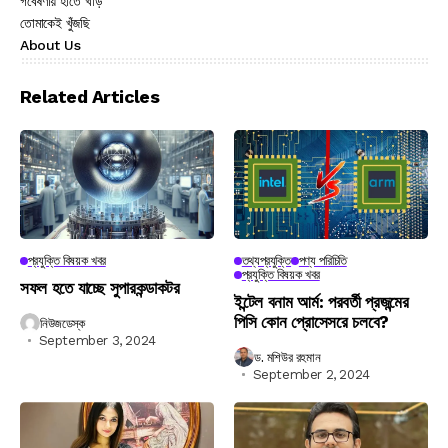
গবেষণায় হাতে খড়ি
তোমাকেই খুঁজছি
About Us
Related Articles
প্রযুক্তি বিষয়ক খবর
তথ্যপ্রযুক্তি
পণ্য পরিচিতি
প্রযুক্তি বিষয়ক খবর
সফল হতে যাচ্ছে সুপারকন্ডাকটর
ইন্টেল বনাম আর্ম: পরবর্তী প্রজন্মের
পিসি কোন প্রোসেসরে চলবে?
নিউজডেস্ক
September 3, 2024
ড. মশিউর রহমান
September 2, 2024