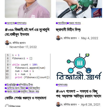
অন্যান্য
সাক্ষাৎকার
পদার্থবিদ্যা
প্রথম পাতায়
#০৬৯ বিজ্ঞানী.ডট.অর্গ এর মুখোমুখি
জ্বালানী বিহীন বিশ্ব
মো.নাজীবুল ইসলাম
ড. মশিউর রহমান
May 4, 2022
ড. মশিউর রহমান
November 17, 2022
ইলেক্ট্রনিক্স
কম্পিউটার টিপস
সাক্ষাৎকার
ছোটদের জন্য বিজ্ঞান
তথ্যপ্রযুক্তি
#০৬৭ গবেষণা – সমস‍্যা ও কিছু
প্রথম পাতায়
প্রযুক্তি বিষয়ক খবর
পথ: অধ‍্যাপক আতিকুর রহমান আহাদ
কোডিং শেখার গুরুত্ব ও সম্ভাবনা
ড. মশিউর রহমান
April 28, 2021
নিউজডেস্ক