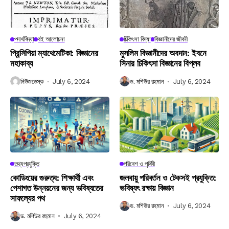
পদার্থবিদ্যা
বই আলোচনা
চিকিৎসা বিদ্যা
বিজ্ঞানীদের জীবনী
প্রিন্সিপিয়া ম্যাথেমেটিকা: বিজ্ঞানের
মুসলিম বিজ্ঞানীদের অবদান: ইবনে
মহাকাব্য
সিনার চিকিৎসা বিজ্ঞানের বিপ্লব
নিউজডেস্ক
July 6, 2024
ড. মশিউর রহমান
July 6, 2024
তথ্যপ্রযুক্তি
পরিবেশ ও পৃথিবী
কোডিংয়ের গুরুত্ব: শিক্ষার্থী এবং
জলবায়ু পরিবর্তন ও টেকসই প্রযুক্তি:
পেশাগত উন্নয়নের জন্য ভবিষ্যতের
ভবিষ্যৎ রক্ষায় বিজ্ঞান
সাফল্যের পথ
ড. মশিউর রহমান
July 6, 2024
ড. মশিউর রহমান
July 6, 2024