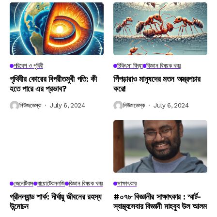
পরিবেশ ও পৃথিবী
চিকিৎসা বিদ্যা
বিজ্ঞান বিষয়ক খবর
পৃথিবীর কোরের বিপরীতমুখী গতি: কী
পিঁপড়ারাও মানুষদের মতন অস্ত্রপচার
হতে পারে এর প্রভাব?
করে!
নিউজডেস্ক
July 6, 2024
নিউজডেস্ক
July 6, 2024
জেনেটিকস
বায়োটেকনলজি
বিজ্ঞান বিষয়ক খবর
সাক্ষাৎকার
গ্রীনল্যান্ড শার্ক: দীর্ঘায়ু জীবনের রহস্য
#০৭৮ বিজ্ঞানীর সাক্ষাৎকার : স্মার্ট-
উন্মোচন
স্বাস্থ্যসেবার বিজ্ঞানী মাহবুব উল আলম