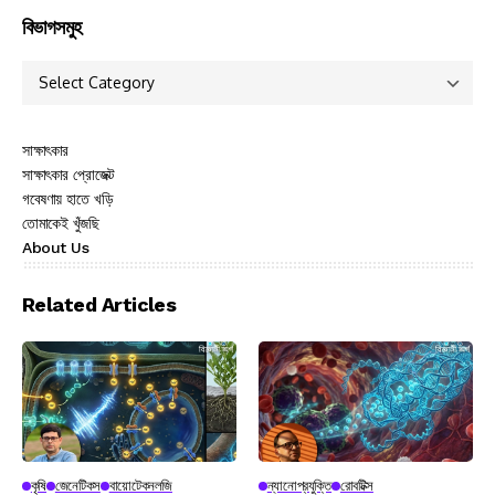
বিভাগসমুহ
সাক্ষাৎকার
সাক্ষাৎকার প্রোজেক্ট
গবেষণায় হাতে খড়ি
তোমাকেই খুঁজছি
About Us
Related Articles
কৃষি
জেনেটিকস
বায়োটেকনলজি
ন্যানোপ্রযুক্তি
রোবটিক্স