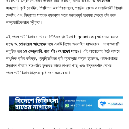
পরিবর্তনের অগ্রভাগে যেসব গবেষক কাজ করছেন, তাঁদের একজন
ড. তোফায়েল
আহমেদ।
কৃষি রোবটিক্স, প্রিসিশন অ্যাগ্রিকালচার, গ্রাউন্ড-বেসড ও স্যাটেলাইট রিমোট
সেনসিং এবং সিদ্ধান্ত সহায়ক ব্যবস্থার মতো গুরুত্বপূর্ণ গবেষণা ক্ষেত্রে তাঁর কাজ
আন্তর্জাতিকভাবে স্বীকৃত।
এই প্রেক্ষাপটে বিজ্ঞান ও গবেষণাভিত্তিক প্ল্যাটফর্ম biggani.org আয়োজন করতে
যাচ্ছে
ড. তোফায়েল আহমেদের
সঙ্গে একটি বিশেষ অনলাইন সাক্ষাৎকার। সাক্ষাৎকারটি
অনুষ্ঠিত হবে
১৪ ফেব্রুয়ারি, রাত ৭টা (বাংলাদেশ সময়)।
এই আলোচনায় উঠে আসবে
আধুনিক কৃষির ভবিষ্যৎ, প্রযুক্তিনির্ভর কৃষি ব্যবস্থার বাস্তব চ্যালেঞ্জ, গবেষণাগারের
উদ্ভাবন কীভাবে মাঠপর্যায়ে কৃষকের কাজে লাগতে পারে, এবং উন্নয়নশীল দেশের
প্রেক্ষাপটে বিজ্ঞানভিত্তিক কৃষি কেন সময়ের দাবি।