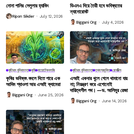
নোনা পানির সেলুলার হ্যাকিং
ডিএনএ দিয়ে তৈরী হবে ভবিষ্যতের
ন্যানোরোবট
Ripon Sikder
July 12, 2026
Biggani Org
July 4, 2026
কৃত্রিম বুদ্ধিমত্তা
কৃষি
বায়োটেকনলজি
কৃত্রিম বুদ্ধিমত্তা
তথ্যপ্রযুক্তি
রোবটিক্স
কৃষির ভবিষ্যৎ বদলে দিতে পারে এক
এআই একবার খুলে গেলে থামানো যায়
আদিম শ্যাওলা আর এআই ক্যামেরা
না; নিয়ন্ত্রণ করে এগোনোই
দায়িত্বশীল পথ। —ড. আলিমুর রেজা
Biggani Org
June 25, 2026
Biggani Org
June 14, 2026