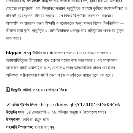
সাক্ষাৎকারে
ড. তোফায়েল আহমেদ
তাঁর গবেষণা-জীবনের গল্প, কৃষি রোবটিক্সে আগ্রহের
পেছনের অনুপ্রেরণা, এবং সিদ্ধান্ত সহায়ক প্রযুক্তির মাধ্যমে কৃষিতে উৎপাদনশীলতা ও
টেকসই ব্যবস্থাপনা কীভাবে সম্ভব—সে বিষয়ে বিস্তারিত আলোচনা করবেন।
পাশাপাশি বাংলাদেশের তরুণ শিক্ষার্থী ও গবেষকদের জন্য থাকবে বিশেষ দিকনির্দেশনা—
কীভাবে তারা কৃষি, প্রযুক্তি ও ডেটা-বিজ্ঞানকে একত্র করে ভবিষ্যতের গবেষণায় যুক্ত
হতে পারে।
biggani.org
দীর্ঘদিন ধরে বাংলাদেশের তরুণদের মধ্যে বিজ্ঞানমনস্কতা ও
গবেষণাভিত্তিক চিন্তাধারা গড়ে তোলার লক্ষ্যে কাজ করে যাচ্ছে। এই সাক্ষাৎকার
আয়োজন তারই ধারাবাহিক অংশ, যেখানে একজন আন্তর্জাতিক মানের গবেষকের
অভিজ্ঞতা ও চিন্তাধারা সরাসরি তরুণ পাঠক ও দর্শকদের সামনে তুলে ধরা হবে।
🗓️ ইভেন্টের তারিখ, সময় ও যোগদানের লিংক
📌 রেজিস্ট্রেশন লিংক :
https://forms.gle/CtZfLDDr5tGcKRCn6
ইভেন্টের সময়:
১৪ ফেব্রুয়ারি ২০২৬, শনিবার, সন্ধ্যা ৭ (বাংলাদেশ সময়)
উপস্থাপক:
জাকিয়া খাতুন তাকি
সহকারি উপস্থাপক:
হাসনা বানু মুমু