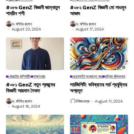
#০৮৬ GenZ বিজ্ঞানী জান্নাতুল
#০৮২ GenZ বিজ্ঞানী মো সাওমুন
শাহরীন শশী
আজাদ
ড. মশিউর রহমান
ড. মশিউর রহমান
August 23, 2024
August 17, 2024
কোয়ান্টাম কম্পিউটিং
সাক্ষাৎকার
ওয়েবসাইট সংক্রান্ত খবর
কৃত্রিম বুদ্ধিমত্তা
#০৮১ GenZ নতুন প্রজন্মের
সার্চজিপিটি: ভবিষ্যতের সার্চ প্রযুক্তির
বিজ্ঞানী আরমান সৈকত
অগ্রদূত
ড. মশিউর রহমান
নিউজডেস্ক
August 11, 2024
August 16, 2024