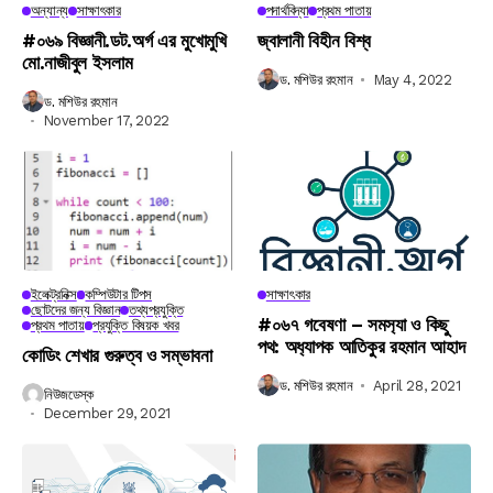
অন্যান্য
সাক্ষাৎকার
পদার্থবিদ্যা
প্রথম পাতায়
#০৬৯ বিজ্ঞানী.ডট.অর্গ এর মুখোমুখি
জ্বালানী বিহীন বিশ্ব
মো.নাজীবুল ইসলাম
ড. মশিউর রহমান
May 4, 2022
ড. মশিউর রহমান
November 17, 2022
ইলেক্ট্রনিক্স
কম্পিউটার টিপস
সাক্ষাৎকার
ছোটদের জন্য বিজ্ঞান
তথ্যপ্রযুক্তি
#০৬৭ গবেষণা – সমস‍্যা ও কিছু
প্রথম পাতায়
প্রযুক্তি বিষয়ক খবর
পথ: অধ‍্যাপক আতিকুর রহমান আহাদ
কোডিং শেখার গুরুত্ব ও সম্ভাবনা
ড. মশিউর রহমান
April 28, 2021
নিউজডেস্ক
December 29, 2021