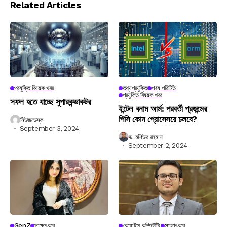
Related Articles
প্রযুক্তি বিষয়ক খবর
তথ্যপ্রযুক্তি
পণ্য পরিচিতি
প্রযুক্তি বিষয়ক খবর
সফল হতে যাচ্ছে সুপারকন্ডাকটর
ইন্টেল বনাম আর্ম: পরবর্তী প্রজন্মের
পিসি কোন প্রোসেসরে চলবে?
নিউজডেস্ক
September 3, 2024
ড. মশিউর রহমান
September 2, 2024
GenZ
সাক্ষাৎকার
কোয়ান্টাম কম্পিউটিং
সাক্ষাৎকার