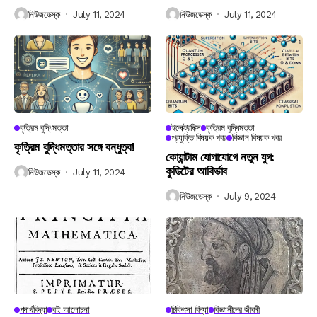
নিউজডেস্ক
July 11, 2024
নিউজডেস্ক
July 11, 2024
কৃত্রিম বুদ্ধিমত্তা
ইলেক্ট্রনিক্স
কৃত্রিম বুদ্ধিমত্তা
প্রযুক্তি বিষয়ক খবর
বিজ্ঞান বিষয়ক খবর
কৃত্রিম বুদ্ধিমত্তার সঙ্গে বন্ধুত্ব!
কোয়ান্টাম যোগাযোগে নতুন যুগ:
কুডিটের আবির্ভাব
নিউজডেস্ক
July 11, 2024
নিউজডেস্ক
July 9, 2024
পদার্থবিদ্যা
বই আলোচনা
চিকিৎসা বিদ্যা
বিজ্ঞানীদের জীবনী