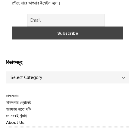
পৌছে যাবে আপনার ইমেইল বক্সে।
বিভাগসমুহ
সাক্ষাৎকার
সাক্ষাৎকার প্রোজেক্ট
গবেষণায় হাতে খড়ি
তোমাকেই খুঁজছি
About Us