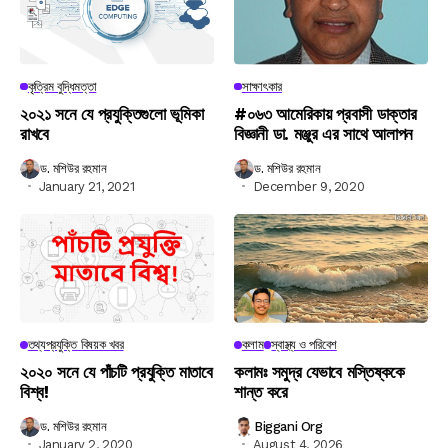
কৃত্রিম বুদ্ধিমত্তা
সাক্ষাৎকার
২০২১ সনে যে প্রযুক্তিগুলো ভূমিকা
#০৬৩ আমেরিকায় প্রবাসী ডাক্তার
রাখবে
বিজ্ঞানী ডা. মঞ্জুর এর সাথে আলাপন
ড. মশিউর রহমান
ড. মশিউর রহমান
January 21, 2021
December 9, 2020
তথ্যপ্রযুক্তি বিষয়ক খবর
কলাম
স্বাস্থ্য ও পরিবেশ
২০২০ সনে যে পাঁচটি প্রযুক্তি মাতাবে
কলামঃ সমুদ্র যেভাবে মস্তিষ্ককে
বিশ্ব!
শান্ত করে
ড. মশিউর রহমান
Biggani Org
January 2, 2020
August 4, 2026