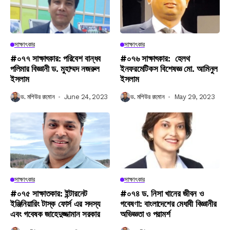
সাক্ষাৎকার
সাক্ষাৎকার
#০৭৭ সাক্ষাৎকার: পরিবেশ বান্ধব
#০৭৬ সাক্ষাৎকার: হেলথ
পলিমার বিজ্ঞানী ড. মুহাম্মদ নজরুল
ইনফরমেটিকস বিশেষজ্ঞ মো. আমিনুল
ইসলাম
ইসলাম
ড. মশিউর রহমান
June 24, 2023
ড. মশিউর রহমান
May 29, 2023
সাক্ষাৎকার
সাক্ষাৎকার
#০৭৫ সাক্ষাতকার: ইন্টারনেট
#০৭৪ ড. নিসা খানের জীবন ও
ইঞ্জিনিয়ারিং টাস্ক ফোর্স এর সদস্য
গবেষণা: বাংলাদেশের মেধাবী বিজ্ঞানীর
এবং গবেষক জাহেদুজ্জামান সরকার
অভিজ্ঞতা ও পরামর্শ