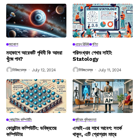
মহাকাশ
ওয়েব রিভিউ
গণিত
মহাকাশে আরেকটি পৃথিবী কি আমরা
পরিসংখ্যান শেখার সাইট:
খুঁজে পাব?
Statology
নিউজডেস্ক
July 12, 2024
নিউজডেস্ক
July 11, 2024
কোয়ান্টাম কম্পিউটিং
কৃত্রিম বুদ্ধিমত্তা
কোয়ান্টাম কম্পিউটিং: ভবিষ্যতের
এআই-এর সাথে আবেগ: সতর্ক
কম্পিউটার
থাকুন, এটি প্রোগ্রাম মাত্র