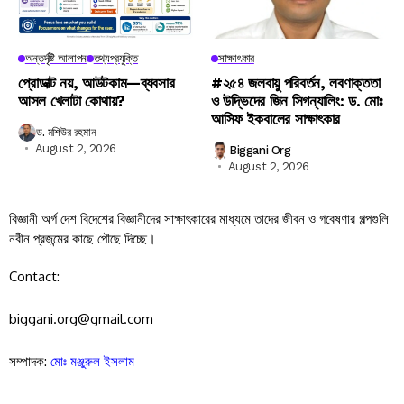
অন্তর্দৃষ্টি আলাপন
তথ্যপ্রযুক্তি
সাক্ষাৎকার
প্রোডাক্ট নয়, আউটকাম—ব্যবসার
#২৫৪ জলবায়ু পরিবর্তন, লবণাক্ততা
আসল খেলাটা কোথায়?
ও উদ্ভিদের জিন সিগন্যালিং: ড. মোঃ
আসিফ ইকবালের সাক্ষাৎকার
ড. মশিউর রহমান
August 2, 2026
Biggani Org
August 2, 2026
বিজ্ঞানী অর্গ দেশ বিদেশের বিজ্ঞানীদের সাক্ষাৎকারের মাধ্যমে তাদের জীবন ও গবেষণার গল্পগুলি
নবীন প্রজন্মের কাছে পৌছে দিচ্ছে।
Contact:
biggani.org@gmail.com
সম্পাদক:
মোঃ মঞ্জুরুল ইসলাম