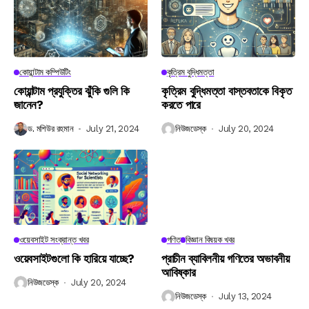
কোয়ান্টাম কম্পিউটিং
কৃত্রিম বুদ্ধিমত্তা
কোয়ান্টাম প্রযুক্তির ঝুঁকি গুলি কি
কৃত্রিম বুদ্ধিমত্তা বাস্তবতাকে বিকৃত
জানেন?
করতে পারে
ড. মশিউর রহমান
July 21, 2024
নিউজডেস্ক
July 20, 2024
ওয়েবসাইট সংক্রান্ত খবর
গণিত
বিজ্ঞান বিষয়ক খবর
ওয়েবসাইটগুলো কি হারিয়ে যাচ্ছে?
প্রাচীন ব্যাবিলনীয় গণিতের অভাবনীয়
আবিষ্কার
নিউজডেস্ক
July 20, 2024
নিউজডেস্ক
July 13, 2024