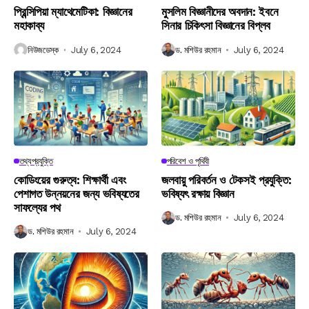
প্রিন্সিপিয়া ম্যাথেমেটিকা: বিজ্ঞানের
মুসলিম বিজ্ঞানীদের অবদান: ইবনে
মহাকাব্য
সিনার চিকিৎসা বিজ্ঞানের বিপ্লব
নিউজডেস্ক
July 6, 2024
ড. মশিউর রহমান
July 6, 2024
তথ্যপ্রযুক্তি
পরিবেশ ও পৃথিবী
কোডিংয়ের গুরুত্ব: শিক্ষার্থী এবং
জলবায়ু পরিবর্তন ও টেকসই প্রযুক্তি:
পেশাগত উন্নয়নের জন্য ভবিষ্যতের
ভবিষ্যৎ রক্ষায় বিজ্ঞান
সাফল্যের পথ
ড. মশিউর রহমান
July 6, 2024
ড. মশিউর রহমান
July 6, 2024