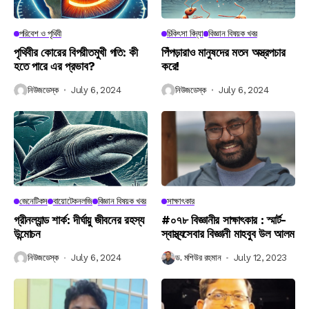
পরিবেশ ও পৃথিবী
চিকিৎসা বিদ্যা
বিজ্ঞান বিষয়ক খবর
পৃথিবীর কোরের বিপরীতমুখী গতি: কী
পিঁপড়ারাও মানুষদের মতন অস্ত্রপচার
হতে পারে এর প্রভাব?
করে!
নিউজডেস্ক
July 6, 2024
নিউজডেস্ক
July 6, 2024
জেনেটিকস
বায়োটেকনলজি
বিজ্ঞান বিষয়ক খবর
সাক্ষাৎকার
গ্রীনল্যান্ড শার্ক: দীর্ঘায়ু জীবনের রহস্য
#০৭৮ বিজ্ঞানীর সাক্ষাৎকার : স্মার্ট-
উন্মোচন
স্বাস্থ্যসেবার বিজ্ঞানী মাহবুব উল আলম
নিউজডেস্ক
July 6, 2024
ড. মশিউর রহমান
July 12, 2023