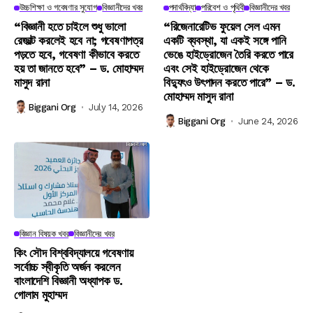
উচ্চশিক্ষা ও গবেষণার সুযোগ
বিজ্ঞানীদের খবর
পদার্থবিদ্যা
পরিবেশ ও পৃথিবী
বিজ্ঞানীদের খবর
“বিজ্ঞানী হতে চাইলে শুধু ভালো
“রিজেনারেটিভ ফুয়েল সেল এমন
রেজাল্ট করলেই হবে না; গবেষণাপত্র
একটি ব্যবস্থা, যা একই সঙ্গে পানি
পড়তে হবে, গবেষণা কীভাবে করতে
ভেঙে হাইড্রোজেন তৈরি করতে পারে
হয় তা জানতে হবে” – ড. মোহাম্মদ
এবং সেই হাইড্রোজেন থেকে
মাসুদ রানা
বিদ্যুৎও উৎপাদন করতে পারে” – ড.
মোহাম্মদ মাসুদ রানা
Biggani Org
July 14, 2026
Biggani Org
June 24, 2026
বিজ্ঞান বিষয়ক খবর
বিজ্ঞানীদের খবর
কিং সৌদ বিশ্ববিদ্যালয়ে গবেষণায়
সর্বোচ্চ স্বীকৃতি অর্জন করলেন
বাংলাদেশি বিজ্ঞানী অধ্যাপক ড.
গোলাম মুহাম্মদ