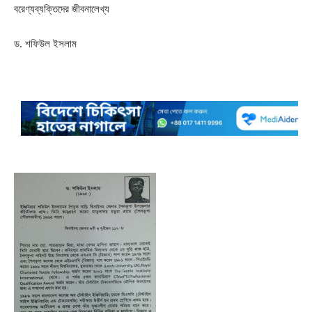
বরেণ্যব্যক্তিদের জীবনালেখ্য
ড. শফিউল ইসলাম