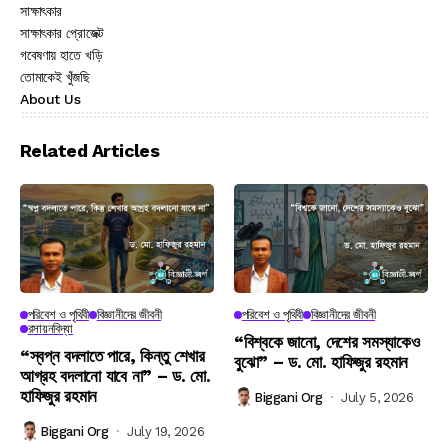
সাক্ষাৎকার
সাক্ষাৎকার প্রোজেক্ট
গবেষণায় হাতে খড়ি
তোমাকেই খুঁজছি
About Us
Related Articles
পরিবেশ ও পৃথিবী
বিজ্ঞানীদের জীবনী
পরিবেশ ও পৃথিবী
বিজ্ঞানীদের জীবনী
রসায়নবিদ্যা
“বিশ্বকে জানো, দেশের সমস্যাকেও
“স্বপ্ন বদলাতে পারে, কিন্তু শেখার
বুঝো” – ড. মো. হাফিজুর রহমান
আগ্রহ বদলানো যাবে না” – ড. মো.
হাফিজুর রহমান
Biggani Org
July 5, 2026
Biggani Org
July 19, 2026