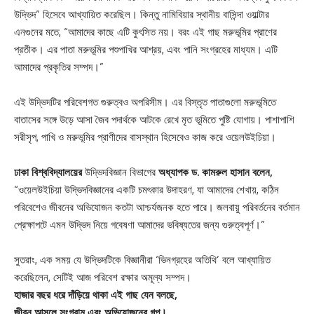
উদ্ভিদ” হিসেবে আখ্যায়িত করেছিল। কিন্তু নামিবিয়ার স্থানীয় বাসিন্দা ওয়াল্টার
এনগুনের মতে, “আমাদের কাছে এটি কুৎসিত নয়। বরং এই গাছ মরুভূমির প্রাণের
প্রতীক। এর পাতা মরুভূমির পশুপাখির আশ্রয়, এবং পানি সংগ্রহের মাধ্যম। এটি
আমাদের প্রকৃতির সম্পদ।”
এই উদ্ভিদটির পরিবেশগত গুরুত্বও অপরিসীম। এর বিস্তৃত পাতাগুলো মরুভূমিতে
বাতাসের সঙ্গে উড়ে আসা জৈব পদার্থকে আটকে রেখে মৃত ভূমিতে পুষ্টি যোগায়। পাশাপাশি
সরীসৃপ, পাখি ও মরুভূমির প্রাণীদের বাসস্থান হিসেবেও কাজ করে ওয়েলউইচিয়া।
ঢাকা বিশ্ববিদ্যালয়ের
উদ্ভিদবিজ্ঞান বিভাগের
অধ্যাপক ড. কামরুল হাসান বলেন,
“ওয়েলউইচিয়া উদ্ভিদবিজ্ঞানের একটি চমৎকার উদাহরণ, যা আমাদের শেখায়, কঠিন
পরিবেশেও জীবনের অভিযোজন কতটা আশ্চর্যজনক হতে পারে। জলবায়ু পরিবর্তনের বর্তমান
প্রেক্ষাপটে এমন উদ্ভিদ নিয়ে গবেষণা আমাদের ভবিষ্যতের জন্য গুরুত্বপূর্ণ।”
সুতরাং, এক সময় যে উদ্ভিদটিকে বিজ্ঞানীরা ‘ভিনগ্রহের অতিথি’ বলে আখ্যায়িত
করেছিলেন, সেটিই আজ পরিবেশ রক্ষার অমূল্য সম্পদ।
হাজার বছর ধরে দাঁড়িয়ে থাকা এই গাছ যেন বলছে,
জীবন আসলে সংগ্রাম এবং অভিযোজনের গল্প।