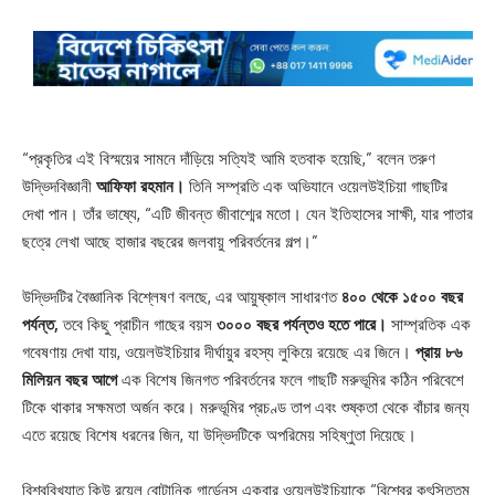
“প্রকৃতির এই বিস্ময়ের সামনে দাঁড়িয়ে সত্যিই আমি হতবাক হয়েছি,” বলেন তরুণ
উদ্ভিদবিজ্ঞানী
আফিফা রহমান।
তিনি সম্প্রতি এক অভিযানে ওয়েলউইচিয়া গাছটির
দেখা পান। তাঁর ভাষ্যে, “এটি জীবন্ত জীবাশ্মের মতো। যেন ইতিহাসের সাক্ষী, যার পাতার
ছত্রে লেখা আছে হাজার বছরের জলবায়ু পরিবর্তনের গল্প।”
উদ্ভিদটির বৈজ্ঞানিক বিশ্লেষণ বলছে, এর আয়ুষ্কাল সাধারণত
৪০০ থেকে ১৫০০ বছর
পর্যন্ত,
তবে কিছু প্রাচীন গাছের বয়স
৩০০০ বছর পর্যন্তও হতে পারে।
সাম্প্রতিক এক
গবেষণায় দেখা যায়, ওয়েলউইচিয়ার দীর্ঘায়ুর রহস্য লুকিয়ে রয়েছে এর জিনে।
প্রায় ৮৬
মিলিয়ন বছর আগে
এক বিশেষ জিনগত পরিবর্তনের ফলে গাছটি মরুভূমির কঠিন পরিবেশে
টিকে থাকার সক্ষমতা অর্জন করে। মরুভূমির প্রচণ্ড তাপ এবং শুষ্কতা থেকে বাঁচার জন্য
এতে রয়েছে বিশেষ ধরনের জিন, যা উদ্ভিদটিকে অপরিমেয় সহিষ্ণুতা দিয়েছে।
বিশ্ববিখ্যাত কিউ রয়েল বোটানিক গার্ডেনস একবার ওয়েলউইচিয়াকে “বিশ্বের কুৎসিততম