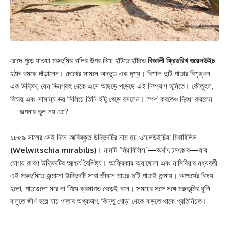
রোদে পুড়ে যাওয়া মরুভূমির বালির উপর দিয়ে হাঁটতে হাঁটতে
বিজ্ঞানী ফ্রিডরিখ ওয়েলউইচ
হঠাৎ থমকে দাঁড়ালেন। চোখের সামনে অদ্ভুত এক দৃশ্য। বিশাল দুটি পাতার বিশৃঙ্খল
এক উদ্ভিদ, যেন ভিনগ্রহ থেকে এসে আছড়ে পড়েছে এই নিষ্প্রাণ ভূমিতে। কৌতূহল,
বিস্ময় এবং সামান্য ভয় মিলিয়ে তিনি হাঁটু গেড়ে বসলেন। স্পর্শ করতেও দ্বিধা করলেন
—কল্পনার ভুল নয় তো?
১৮৫৯ সালের সেই দিনে আবিষ্কৃত উদ্ভিদটির নাম হয় ওয়েলউইচিয়া মিরাবিলিস
(Welwitschia mirabilis)
। নামটি ‘মিরাবিলিস’—অর্থাৎ চমৎকার—যার
যোগ্য কারণ উদ্ভিদটির আশ্চর্য বৈশিষ্ট্য। আফ্রিকার অ্যাঙ্গোলা এবং নামিবিয়ার মধ্যবর্তী
এই মরুভূমিতে জন্মানো উদ্ভিদটি সারা জীবনে মাত্র দুটি পাতাই জন্মায়। আশ্চর্যের বিষয়
হলো, পাতাগুলো মরে না গিয়ে ক্রমাগত বেড়েই চলে। সময়ের সঙ্গে সঙ্গে মরুভূমির ধূলি-
বালুতে জীর্ণ হয়ে যায় পাতার অগ্রভাগ, কিন্তু গোড়া থেকে বাড়তে থাকে প্রতিনিয়ত।