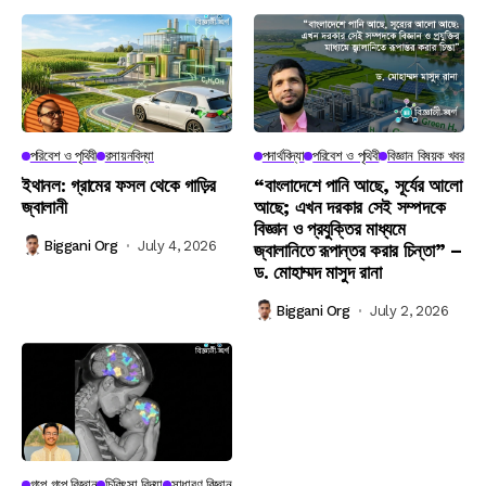
পরিবেশ ও পৃথিবী
রসায়নবিদ্যা
পদার্থবিদ্যা
পরিবেশ ও পৃথিবী
বিজ্ঞান বিষয়ক খবর
ইথানল: গ্রামের ফসল থেকে গাড়ির
“বাংলাদেশে পানি আছে, সূর্যের আলো
জ্বালানী
আছে; এখন দরকার সেই সম্পদকে
বিজ্ঞান ও প্রযুক্তির মাধ্যমে
Biggani Org
July 4, 2026
জ্বালানিতে রূপান্তর করার চিন্তা” –
ড. মোহাম্মদ মাসুদ রানা
Biggani Org
July 2, 2026
গল্পে গল্পে বিজ্ঞান
চিকিৎসা বিদ্যা
সাধারণ বিজ্ঞান